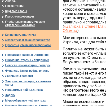
для Америки, президенто
Анонсы
записки, написанной на
Презентации
котором останавливался
Круглые столы
храни меня и мою семью
Пресс-конференции
устоять перед гордыней
правильно и справедлив
Глобальные экономические
стратегии, навигации
(
«Записка в Стене Плач
Обамы»
).
Концепции, аналитика
Мне интересно это важ
Экспертиза и законотворчество
Израиля, хотя для себя
Прогнозы, сбывшиеся прогнозы
Политик не может быть 
того,что текст его «пл
Поправки в законы: Экстренно!
он думал, что Стена пла
Внимание! Угрозы и тенденции
Богу» останется «банко
Новости, комментарии, ремарки
Кое-кто высказывает мы
Финансы, банки, рубль, власть
писал такой текст, а ег
Лабиринты реформ
он, ни его команда не с
Энергия реализации, жизненные
образом «подставился»,
силы
приписать ему любые, п
Невидимые войны 21 века
что репортеры этого не 
компьютере же Барак Об
Ходоки
Мировой рынок нефти и газа
Мною не исключается и т
сценарию, все делалось 
История Ярославовых. Камень и