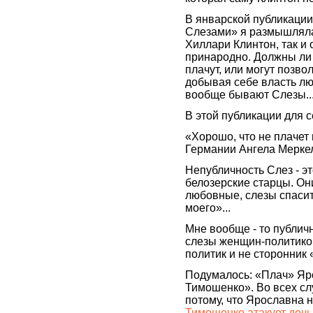
В январской публикации
Слезами» я размышляла
Хиллари Клинтон, так и 
принародно. Должны ли 
плачут, или могут позво
добывая себе власть люб
вообще бывают Слезы..
В этой публикации для 
«Хорошо, что не плачет
Германии Ангела Меркел
Непубличность Слез - эт
белозерские старцы. Он
любовные, слезы спаси
моего»...
Мне вообще - то публич
слезы женщин-политиков
политик и не сторонник 
Подумалось: «Плач» Яр
Тимошенко». Во всех слу
потому, что Ярославна н
Тимошенко атакует доч