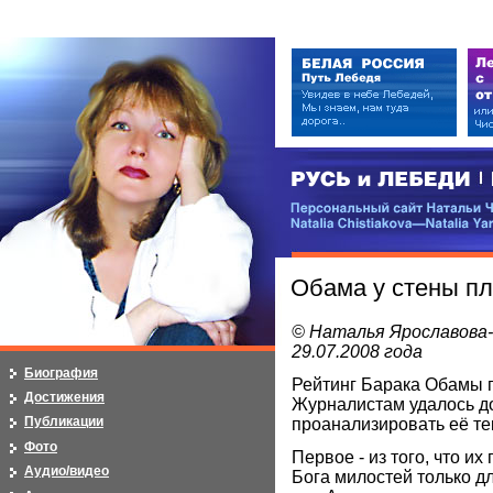
РУСЬ и ЛЕБЕДИ | RUSI — LEB
Персональный сайт Натальи Чистя
Natalia Chistiakova—Natalia Yarosla
Обама у стены пл
© Наталья Ярославова
29.07.2008 года
Биография
Рейтинг Барака Обамы п
Достижения
Журналистам удалось д
Публикации
проанализировать её тек
Фото
Первое - из того, что и
Аудио/видео
Бога милостей только дл