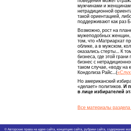
поведения может отража
мужчинами и женщинами
нетрадиционной ориентац
такой ориентацией, либ
поддерживают как раз Б
Возможно, рост на план
мужеподобных женщин, 
том, что «Матриархат пр
облике, а в мужском, ко
оказались стерты... К то
бизнеса, где этой грани 
бизнес с нетрадиционно
таком случае, «воду на
Кондолиза Райс...(
«Слух
Но американский избира
«делает» политиков.
И 
в лице избирателей эт
Все материалы раздела
© Авторские права на идею сайта, концепцию сайта, рубрики сайта, содержание м