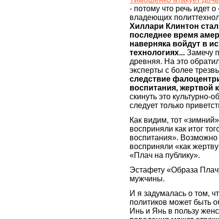
- потому что речь идет
владеющих политтехнол
Хиллари Клинтон стал
последнее время амер
наверняка войдут в и
технологиях...
Замечу 
древняя. На это обрати
эксперты с более трезв
следствие фалоцентр
воспитания, жертвой 
скинуть это культурно-о
следует только приветст
Как видим, тот «зимний
восприняли как итог тог
воспитания». Возможно 
восприняли «как жертву
«Плач на публику».
Эстафету «Образа Плачу
мужчины.
И я задумалась о том, 
политиков может быть 
Инь и Янь в пользу жен