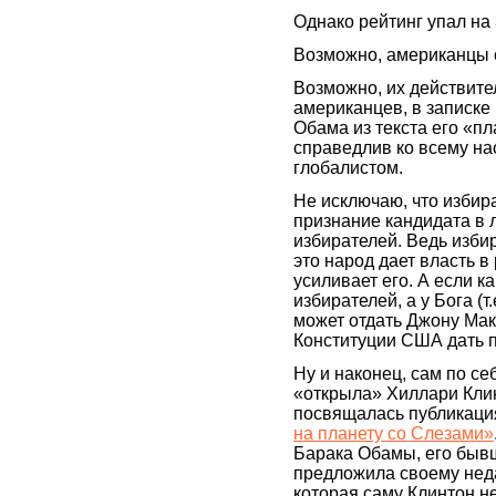
Однако рейтинг упал на
Возможно, американцы с
Возможно, их действитель
американцев, в записке 
Обама из текста его «пл
справедлив ко всему на
глобалистом.
Не исключаю, что избир
признание кандидата в 
избирателей. Ведь избир
это народ дает власть в
усиливает его. А если к
избирателей, а у Бога (т
может отдать Джону Макк
Конституции США дать п
Ну и наконец, сам по се
«открыла» Хиллари Клин
посвящалась публикация
на планету со Слезами»
Барака Обамы, его быв
предложила своему нед
которая саму Клинтон н