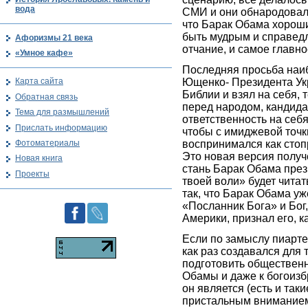
вода
СМИ и они обнародовали 
что Барак Обама хороши
быть мудрым и справедл
Афоризмы 21 века
отчание, и самое главно
«Умное кафе»
Последняя просьба наиб
Ющенко- Президента Укр
Карта сайта
Библии и взял на себя, 
Обратная связь
перед народом, кандида
Тема для размышлений
ответственность на себя
Прислать информацию
чтобы с имиджевой точк
Фотоматериалы
воспринимался как сто
Это новая версия получ
Новая книга
стань Барак Обама през
Проекты
твоей воли» будет читат
так, что Барак Обама уж
«Посланник Бога» и Бог
Америки, признал его, к
Если по замыслу пиарте
как раз создавался для 
подготовить общественн
Обамы и даже к богоизб
он является (есть и таки
пристальным вниманием 