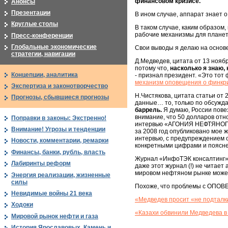
финансовом кризисе.
Анонсы
Презентации
В ином случае, аппарат знает 
Круглые столы
В таком случае, каким образо
рабочие механизмы для плане
Пресс-конференции
Глобальные экономические
Свои выводы я делаю на основ
стратегии, навигации
Д.Медведев, цитата от 13 ноябр
потому что,
насколько я знаю,
Концепции, аналитика
- признал президент. «Это тот 
механизм оповещения о финкр
Экспертиза и законотворчество
Н.Чистякова, цитата статьи от 
Прогнозы, сбывшиеся прогнозы
данные… то, только по обсужда
баррель.
Я думаю, России повез
внимание, что 50 долларов отн
Поправки в законы: Экстренно!
интервью «АГОНИЯ НЕФТЯНОГО 
Внимание! Угрозы и тенденции
за 2008 год опубликовано мое
интервью, с предупреждением о
Новости, комментарии, ремарки
конкретными цифрами и поясн
Финансы, банки, рубль, власть
Журнал «ИнфоТЭК консалтинг» -
Лабиринты реформ
даже этот журнал (!) не чита
мировом нефтяном рынке может
Энергия реализации, жизненные
силы
Похоже, что проблемы с ОПОВЕ
Невидимые войны 21 века
«Медведев просит «не подталк
Ходоки
«Казахи обвинили Медведева в 
Мировой рынок нефти и газа
История Ярославовых. Камень и