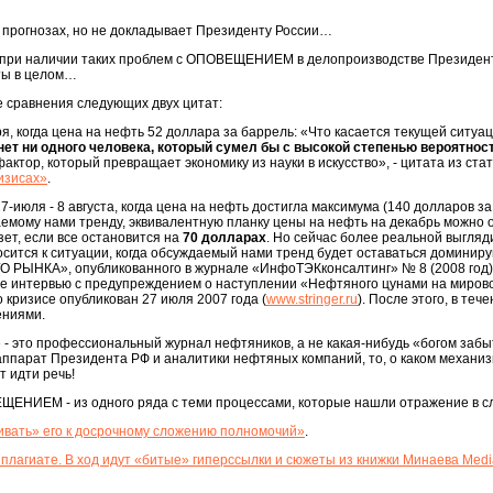
о прогнозах, но не докладывает Президенту России…
м, при наличии таких проблем с ОПОВЕЩЕНИЕМ в делопроизводстве Президент
ты в целом…
е сравнения следующих двух цитат:
я, когда цена на нефть 52 доллара за баррель: «Что касается текущей ситуаци
 нет ни одного человека, который сумел бы с высокой степенью вероятнос
фактор, который превращает экономику из науки в искусство», - цитата из ста
изисах»
.
27-июля - 8 августа, когда цена на нефть достигла максимума (140 долларов 
емому нами тренду, эквивалентную планку цены на нефть на декабрь можно 
ет, если все остановится на
70 долларах
. Но сейчас более реальной выгля
осится к ситуации, когда обсуждаемый нами тренд будет оставаться доминиру
РЫНКА», опубликованного в журнале «ИнфоТЭКконсалтинг» № 8 (2008 год)
 же интервью с предупреждением о наступлении «Нефтяного цунами на миро
 кризисе опубликован 27 июля 2007 года (
www.stringer.ru
). После этого, в теч
ениями.
 это профессиональный журнал нефтяников, а не какая-нибудь «богом забыт
ет аппарат Президента РФ и аналитики нефтяных компаний, то, о каком мех
 идти речь!
ЩЕНИЕМ - из одного ряда с теми процессами, которые нашли отражение в с
ивать» его к досрочному сложению полномочий»
.
плагиате. В ход идут «битые» гиперссылки и сюжеты из книжки Минаева Medi