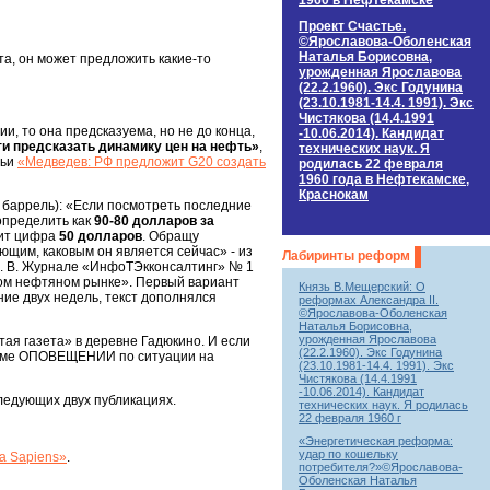
1960 в Нефтекамске
Проект Счастье.
©Ярославова-Оболенская
Наталья Борисовна,
а, он может предложить какие-то
урожденная Ярославова
(22.2.1960). Экс Годунина
(23.10.1981-14.4. 1991). Экс
Чистякова (14.4.1991
и, то она предсказуема, но не до конца,
-10.06.2014). Кандидат
ти предсказать динамику цен на нефть»
,
технических наук. Я
тьи
«Медведев: РФ предложит G20 создать
родилась 22 февраля
1960 года в Нефтекамске,
Краснокам
за баррель): «Если посмотреть последние
определить как
90-80 долларов за
дит цифра
50 долларов
. Обращу
ющим, каковым он является сейчас» - из
Лабиринты реформ
. В. Журнале «ИнфоТЭкконсалтинг» № 1
вом нефтяном рынке». Первый вариант
Князь В.Мещерский: О
ение двух недель, текст дополнялся
реформах Александра II.
©Ярославова-Оболенская
Наталья Борисовна,
урожденная Ярославова
ая газета» в деревне Гадюкино. И если
(22.2.1960). Экс Годунина
анизме ОПОВЕЩЕНИИ по ситуации на
(23.10.1981-14.4. 1991). Экс
Чистякова (14.4.1991
-10.06.2014). Кандидат
ледующих двух публикациях.
технических наук. Я родилась
22 февраля 1960 г
«Энергетическая реформа:
удар по кошельку
a Sapiens»
.
потребителя?»©Ярославова-
Оболенская Наталья