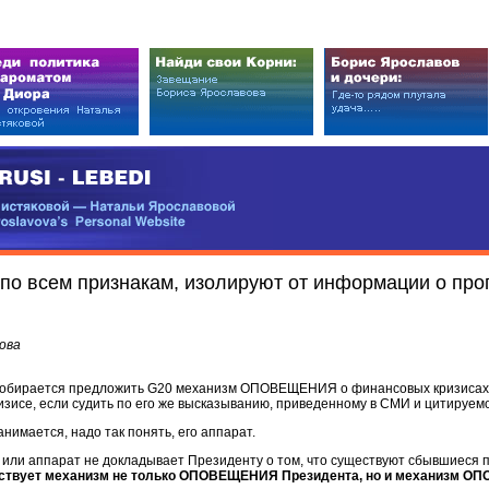
EDI
ковой — Натальи Ярославовой
vova’s Personal Website
по всем признакам, изолируют от информации о про
ова
собирается предложить G20 механизм ОПОВЕЩЕНИЯ о финансовых кризисах, с
се, если судить по его же высказыванию, приведенному в СМИ и цитируем
ается, надо так понять, его аппарат.
о или аппарат не докладывает Президенту о том, что существуют сбывшиеся 
ствует механизм не только ОПОВЕЩЕНИЯ Президента, но и механизм О