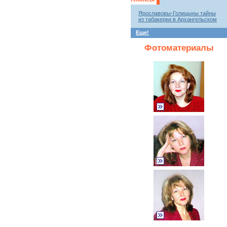
Ярославовы-Голицыны тайны
из табакерки в Архангельском
Еще!
Фотоматериалы