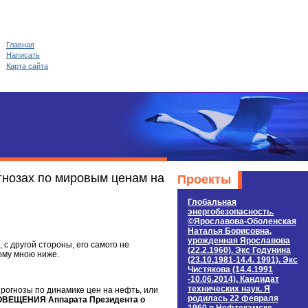
Главная
Написать
Карта сайта
гнозах по мировым ценам на
Проекты
Глобальная
энергобезопасность.
©Ярославова-Оболенская
Наталья Борисовна,
урожденная Ярославова
 другой стороны, его самого не
(22.2.1960). Экс Годунина
ому мною ниже.
(23.10.1981-14.4. 1991). Экс
Чистякова (14.4.1991
-10.06.2014). Кандидат
технических наук. Я
прогнозы по динамике цен на нефть, или
родилась 22 февраля
ПОВЕЩЕНИЯ Аппарата Президента о