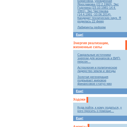
Борисовна, урожденная
Ярославова (22.2.1960). Экс
Годунина (23.10.1981-14.4.
1991). Экс Чистякова
(14.4.1991 -10.06.2014).
Кандидат технических наук. Я
родилась 22 февр
Лабиринты реформ
Еще!
Энергия реализации,
жизненные силы
Сакральные источники
энергии для монархов и ВИП-
персон…
Астрология и политическое
лидерство земли и звезды
Золотая регенерация
подрывает мировое
финансовое статус-кво
Еще!
Ходоки
Куда пойти, к кому податься, у
кого просить о помощи…
Еще!
Анонсы