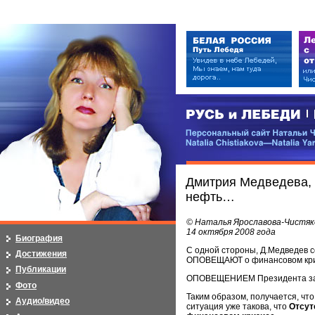
РУСЬ и ЛЕБЕДИ | RUSI — LEB
Персональный сайт Натальи Чистя
Natalia Chistiakova—Natalia Yarosla
Дмитрия Медведева, 
нефть…
© Наталья Ярославова-Чистяк
14 октября 2008 года
Биография
С одной стороны, Д.Медведев 
Достижения
ОПОВЕЩАЮТ о финансовом кризи
Публикации
ОПОВЕЩЕНИЕМ Президента заним
Фото
Таким образом, получается, чт
Аудио/видео
ситуация уже такова, что
Отсут