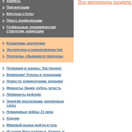
Анонсы
Все материалы раздела
Презентации
Круглые столы
Пресс-конференции
Глобальные экономические
стратегии, навигации
Концепции, аналитика
Экспертиза и законотворчество
Прогнозы, сбывшиеся прогнозы
Поправки в законы: Экстренно!
Внимание! Угрозы и тенденции
Новости, комментарии, ремарки
Финансы, банки, рубль, власть
Лабиринты реформ
Энергия реализации, жизненные
силы
Невидимые войны 21 века
Ходоки
Мировой рынок нефти и газа
История Ярославовых. Камень и