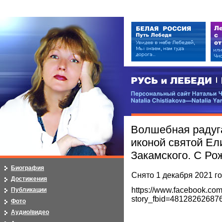
РУСЬ и ЛЕБЕДИ | RUSI — LEB
Персональный сайт Натальи Чистя
Natalia Chistiakova—Natalia Yarosla
Волшебная радуга
иконой святой Ел
Закамского. С Рож
Биография
Снято 1 декабря 2021 г
Достижения
https://www.facebook.co
Публикации
story_fbid=4812826268
Фото
Аудио/видео