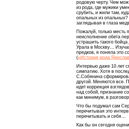
родовую черту. Чем мож
из рода, где мужики уме
срубить, и жили там, ку
опальных из опальных? 
заглядывая в глаза ме
Пожалуй, только месть 
неисполнение обета пер
устрашить такого бойца
Урала в Москву… Изуча
предков, я поняла это 
(
«История рода Яросла
Интервью даже 10 лет с
симпатию. Хотя в после
С.Собянина сформиров
другой. Меняются все. 
идет коррекция взглядо
над собой, признание с
как минимум, в разгово
Что бы подумал сам Се
перечитывая это интерв
перечитывать и себя…
Как бы он сегодня оцени