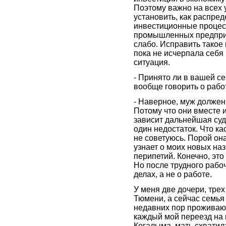
Поэтому важно на всех
установить, как распре
инвестиционные процес
промышленных предприя
слабо. Исправить такое
пока не исчерпала себя
ситуация.
- Принято ли в вашей с
вообще говорить о рабо
- Наверное, муж должен
Потому что они вместе и
зависит дальнейшая суд
один недостаток. Что ка
не советуюсь. Порой она
узнает о моих новых на
перипетий. Конечно, это
Но после трудного рабо
делах, а не о работе.
У меня две дочери, трех
Тюмени, а сейчас семья
недавних пор проживаю
каждый мой переезд на 
Когалыма, мать схватила