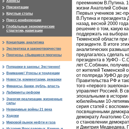
Анонсы
преемником В.Путина. 1
Презентации
жизни Анатолий Собчак 
Первых учеников экс-пр
Круглые столы
В.Путина и президента 
Пресс-конференции
назад, весной 2000 год
Глобальные экономические
решение о том, какую к
стратегии, навигации
поддержать на выборах 
Тюменской области при
Концепции, аналитика
президенте. В итоге эти
Экспертиза и законотворчество
аналитических размышл
предлагалось сделать н
Прогнозы, сбывшиеся прогнозы
президента в УрФО - С.С
лет С.Собянин, получив
Поправки в законы: Экстренно!
от жителей Тюменской о
Внимание! Угрозы и тенденции
от полпреда УрФО до ру
Новости, комментарии, ремарки
Правительства РФ и так
того «первого эшелона»
Финансы, банки, рубль, власть
управляет Россией. В с
Лабиринты реформ
эпохальными в истории
Энергия реализации, жизненные
юбилейными 10-летиям
силы
серия статей с воспоми
Невидимые войны 21 века
посвященными демократ
Ходоки
демократу Анатолию Со
о становлении демокра
Мировой рынок нефти и газа
и Дмитрия Медведева. 
История Ярославовых. Камень и