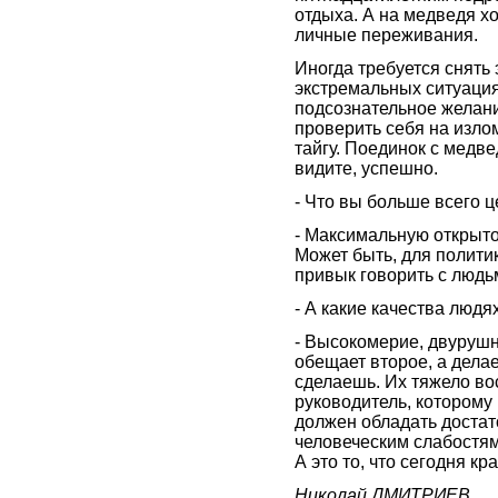
отдыха. А на медведя хо
личные переживания.
Иногда требуется снять
экстремальных ситуация
подсознательное желани
проверить себя на излом
тайгу. Поединок с медве
видите, успешно.
- Что вы больше всего 
- Максимальную открыто
Может быть, для политик
привык говорить с людь
- А какие качества людя
- Высокомерие, двурушни
обещает второе, а делае
сделаешь. Их тяжело во
руководитель, которому
должен обладать достат
человеческим слабостям
А это то, что сегодня к
Николай ДМИТРИЕВ.