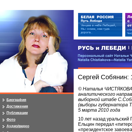
РУСЬ и ЛЕБЕДИ | RUSI — LEB
Персональный сайт Натальи Чистя
Natalia Chistiakova—Natalia Yarosla
Сергей Собянин: 
© Наталья ЧИСТЯКОВА 
аналитического направ
выборной штабе С.Соб
Биография
(выборы губернатора Т
Достижения
5 марта 2010 года
Публикации
10 лет назад уральский
Фото
Ельцин передал «питер
Аудио/видео
«президентское завоева