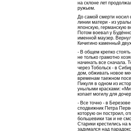
на склоне лет продолжал
ружьем.
До самой смерти носил с
линии матери - из урал
японскую, германскую в
Потом воевал у Будённо
именной маузер. Вернулс
Кичигино каменный двух
- В общем крепко стоять
не только грамотно хозя
начинать все сначала. 
через Тобольск - в Сиб
дом, обживать новое мес
временам таежном посел
Пикуля в одном из исто
унылыми красками: «Мин
копает могилу для дочер
- Все точно - в Березо
сподвижник Петра Перво
которую он построил, от
большевики так и не смо
Старики крестились на 
задумался над парадокс