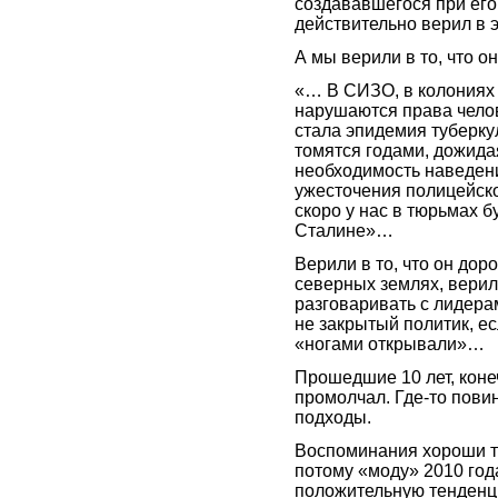
создававшегося при его 
действительно верил в 
А мы верили в то, что он
«… В СИЗО, в колониях 
нарушаются права чело
стала эпидемия туберку
томятся годами, дожида
необходимость наведени
ужесточения полицейско
скоро у нас в тюрьмах б
Сталине»…
Верили в то, что он до
северных землях, верили
разговаривать с лидерам
не закрытый политик, е
«ногами открывали»…
Прошедшие 10 лет, коне
промолчал. Где-то повин
подходы.
Воспоминания хороши те
потому «моду» 2010 год
положительную тенденц