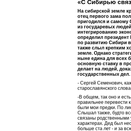
«С Сибирью свя
На сибирской земле кр
отец первого зама по
пригодился и самому
из государевых людей
интегрированию эконо
определил президент
по развитию Сибири в
также слыл крепким хо
земле. Однако страте
ныне едина для всех 
основную ставку в п
делает на людей, док
государственных дел.
- Сергей Семенович, ка
старославянского слова 
-В общем, так оно и ест
правильнее перевести ка
были мои предки. По ли
Слышал также, будто вс
связаны родственными у
характерах. Дед был не
больше ста лет - и за в