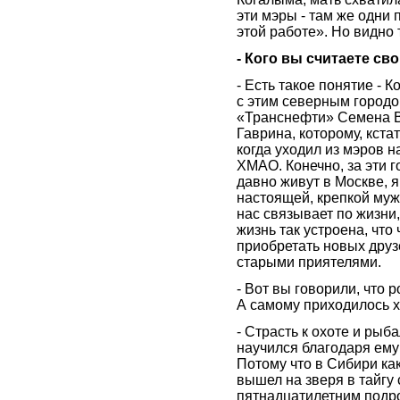
эти мэры - там же одни
этой работе». Но видно
- Кого вы считаете с
- Есть такое понятие - 
с этим северным городо
«Транснефти» Семена В
Гаврина, которому, кста
когда уходил из мэров 
ХМАО. Конечно, за эти 
давно живут в Москве, я
настоящей, крепкой муж
нас связывает по жизни
жизнь так устроена, чт
приобретать новых друз
старыми приятелями.
- Вот вы говорили, что 
А самому приходилось 
- Страсть к охоте и рыб
научился благодаря ему
Потому что в Сибири ка
вышел на зверя в тайгу 
пятнадцатилетним подро