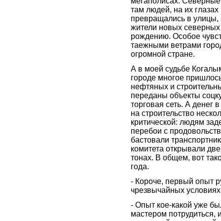
мегаполисах. Северные
там людей, на их глаза
превращались в улицы, 
жители новых северных 
рождению. Особое чувст
таежными ветрами город
огромной стране.
А в моей судьбе Когалы
городе многое пришлось 
нефтяных и строительны
переданы объекты соцк
торговая сеть. А денег 
на строительство нескол
критической: людям зад
перебои с продовольст
бастовали транспортник
комитета открывали две
тонах. В общем, вот так
года.
- Короче, первый опыт 
чрезвычайных условиях
- Опыт кое-какой уже б
мастером потрудиться, 