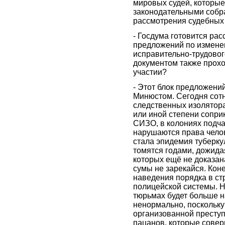
мировых судей, которые
законодательными собр
рассмотрения судебных 
- Госдума готовится рас
предложений по измене
исправительно-трудовог
документом также прох
участии?
- Этот блок предложени
Минюстом. Сегодня сотн
следственных изолятора
или иной степени сопри
СИЗО, в колониях подча
нарушаются права чело
стала эпидемия туберку
томятся годами, дожидая
которых ещё не доказана
сумы не зарекайся. Кон
наведения порядка в ст
полицейской системы. Но
тюрьмах будет больше н
ненормально, поскольку
организованной преступ
пацанов, которые совер