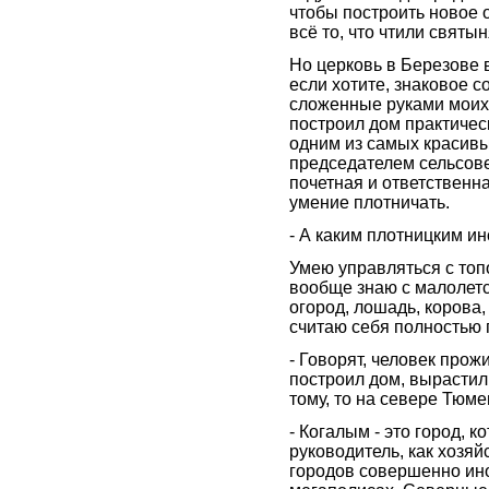
чтобы построить новое 
всё то, что чтили свят
Но церковь в Березове 
если хотите, знаковое со
сложенные руками моих 
построил дом практическ
одним из самых красивы
председателем сельсове
почетная и ответственн
умение плотничать.
- А каким плотницким и
Умею управляться с топо
вообще знаю с малолетс
огород, лошадь, корова,
считаю себя полностью
- Говорят, человек прож
построил дом, вырастил
тому, то на севере Тюм
- Когалым - это город, к
руководитель, как хозя
городов совершенно иной