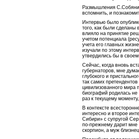
Размышления С.Собянин
вспомнить, и познакоми
Интервью было опубликов
того, как были сделаны 
влияло на принятие реш
учетом потенциала (ресу
учета его главных жизн
изучали по этому интер
утвердились бы в своем
Сейчас, когда вновь вс
губернаторов, мне думае
глубокого и пристально
так самих претендентов
цивилизованного мира 
биографий родилась не н
раз к текущему моменту, 
В контексте всесторонне
интересно и второе ин
Сибири» с супругой Сер
по-прежнему дарит мне 
скорпион, а муж близнец