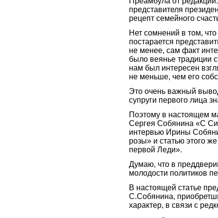
Преамбула от редакции
представителя президен
рецепт семейного счаст
Нет сомнений в том, что
постарается представит
не менее, сам факт инте
было веянье традиции с
нам был интересен взгл
не меньше, чем его соб
Это очень важный вывод
супруги первого лица зн
Поэтому в настоящем м
Сергея Собянина «С Си
интервью Ирины Собяни
розы» и статью этого ж
первой Леди».
Думаю, что в преддвери
молодости политиков пе
В настоящей статье пр
С.Собянина, приобретши
характер, в связи с ре