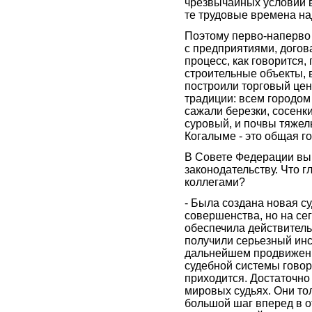
чрезвычайных условий 
те трудовые времена на
Поэтому перво-наперво
с предприятиями, догов
процесс, как говорится,
строительные объекты, 
построили торговый цен
традиции: всем городом
сажали березки, сосенк
суровый, и почвы тяжел
Когалыме - это общая го
В Совете Федерации вы 
законодательству. Что 
коллегами?
- Была создана новая с
совершенства, но на сег
обеспечила действитель
получили серьезный инс
дальнейшем продвижени
судебной системы говор
приходится. Достаточно
мировых судьях. Они тол
большой шаг вперед в о