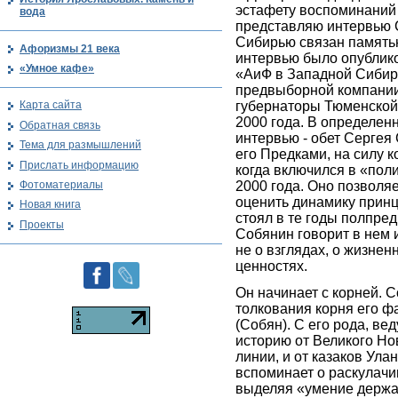
эстафету воспоминаний 
вода
представляю интервью 
Сибирью связан память
Афоризмы 21 века
интервью было опублик
«Умное кафе»
«АиФ в Западной Сибир
предвыборной компании
губернаторы Тюменской 
Карта сайта
2000 года. В определен
Обратная связь
интервью - обет Сергея
Тема для размышлений
его Предками, на силу к
Прислать информацию
когда включился в «пол
Фотоматериалы
2000 года. Оно позволя
оценить динамику принц
Новая книга
стоял в те годы полпред
Проекты
Собянин говорит в нем 
не о взглядах, о жизне
ценностях.
Он начинает с корней. С
толкования корня его 
(Собян). С его рода, ве
историю от Великого Но
линии, и от казаков Ула
вспоминает о раскулачи
выделяя «умение держат