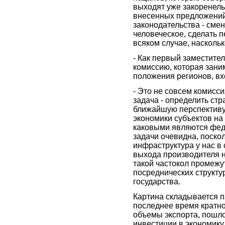
выходят уже закоренел
внесенных предложений
законодательства - сме
человеческое, сделать 
всяком случае, наскольк
- Как первый заместите
комиссию, которая зани
положения регионов, вх
- Это не совсем комисси
задача - определить стр
ближайшую перспективу
экономики субъектов на
каковыми являются фед
задачи очевидна, поско
инфраструктура у нас в
выхода производителя н
такой частокол промежу
посреднических структу
государства.
Картина складывается п
последнее время кратно
объемы экспорта, пошло 
инвестиции в экономику