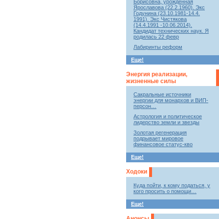
Борисовна, урожденная
Ярославова (22.2.1960). Экс
Годунина (23.10.1981-14.4.
1991). Экс Чистякова
(14.4.1991 -10.06.2014).
Кандидат технических наук. Я
родилась 22 февр
Лабиринты реформ
Еще!
Энергия реализации,
жизненные силы
Сакральные источники
энергии для монархов и ВИП-
персон…
Астрология и политическое
лидерство земли и звезды
Золотая регенерация
подрывает мировое
финансовое статус-кво
Еще!
Ходоки
Куда пойти, к кому податься, у
кого просить о помощи…
Еще!
Анонсы