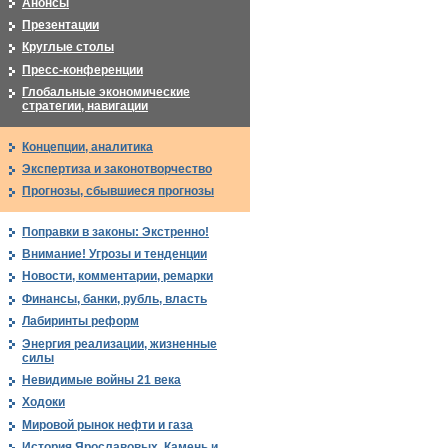
Анонсы
Презентации
Круглые столы
Пресс-конференции
Глобальные экономические
стратегии, навигации
Концепции, аналитика
Экспертиза и законотворчество
Прогнозы, сбывшиеся прогнозы
Поправки в законы: Экстренно!
Внимание! Угрозы и тенденции
Новости, комментарии, ремарки
Финансы, банки, рубль, власть
Лабиринты реформ
Энергия реализации, жизненные
силы
Невидимые войны 21 века
Ходоки
Мировой рынок нефти и газа
История Ярославовых. Камень и