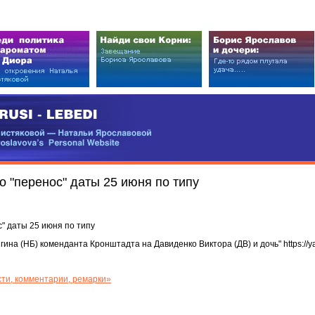
EDI
ковой — Натальи Ярославовой
vova’s Personal Website
о "перенос" даты 25 июня по типу
с" даты 25 июня по типу
гина (НБ) коменданта Кронштадта на Давиденко Виктора (ДВ) и дочь" https://ya
ти, комментарии, ремарки»