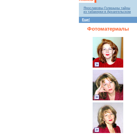
Ярославовы-Голицыны тайны
из табакерки в Архангельском
Еще!
Фотоматериалы