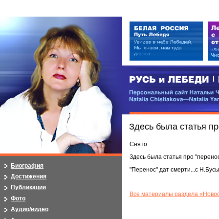
РУСЬ и ЛЕБЕДИ | RUSI — LEB
Персональный сайт Натальи Чистя
Natalia Chistiakova—Natalia Yarosla
Здесь была статья пр
Снято
Здесь была статья про "перено
Биография
"Перенос" дат смерти...с Н.Бусы
Достижения
Публикации
Все материалы раздела «Новос
Фото
Аудио/видео