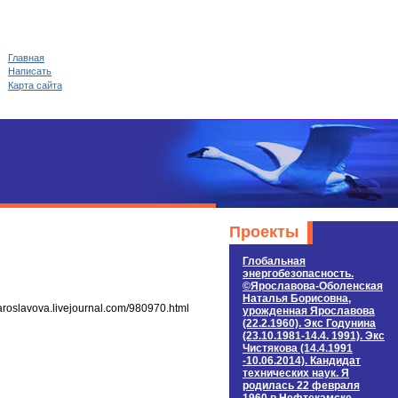
Главная
Написать
Карта сайта
Проекты
Глобальная
энергобезопасность.
©Ярославова-Оболенская
Наталья Борисовна,
roslavova.livejournal.com/980970.html
урожденная Ярославова
(22.2.1960). Экс Годунина
(23.10.1981-14.4. 1991). Экс
Чистякова (14.4.1991
-10.06.2014). Кандидат
технических наук. Я
родилась 22 февраля