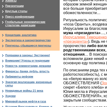
Анонсы
образом земной женщин
Презентации
все больше приобретае
Круглые столы
обожествленности…
Пресс-конференции
Ритуальность политичес
Глобальные экономические
«поза Оранты», воздева
стратегии, навигации
Иерусалим за благосло
мужа «президента»
…, 
Концепции, аналитика
Иерусалиме Тимошенко 
Экспертиза и законотворчество
«президента»
). Ведь не
пророчество
либо взгл
Прогнозы, сбывшиеся прогнозы
родственниками всех,
отношения
… В поисках
Поправки в законы: Экстренно!
вспомнили даже некий 
Внимание! Угрозы и тенденции
основную еду политика 
Новости, комментарии, ремарки
По описаниям ряда тех к
Финансы, банки, рубль, власть
работоспособность), с м
Лабиринты реформ
на «белую манну из золо
Энергия реализации, жизненные
ОБОЖЕСТВЛЕНИЯ (
Зо
силы
секрет «Белого хлеба» 
Невидимые войны 21 века
Юлия могла в Иерусалим
ОБОЖЕСТВЛЕНИЯ», хотя 
Ходоки
закрытым сообщества
Мировой рынок нефти и газа
История Ярославовых. Камень и