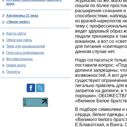
Журналисты же, мало в
вода
пошли по более простом
расширения сознания и 
способностями, наблюд
Афоризмы 21 века
из врачей-наркологов н
«Умное кафе»
тему с профессиональн
ведет здоровый образ жиз
Карта сайта
педали тренажера и так
Обратная связь
кокаином, а вот со «с
для питания «светящего
Тема для размышлений
данном случае нет.
Прислать информацию
Фотоматериалы
Надо согласиться тольк
поставили вопрос: «По
Новая книга
допинги запрещены, что
Проекты
возможностей. А вот для
существуют ограничени
легально привлечь для 
запретов на допинги, и 
порошки», ОБОЖЕСТВЛ
«Великое Белое братств
В подборе символики и
сердца, белые одежды, 
«Великого белого братс
Е.Блаватская, и Ванга. 