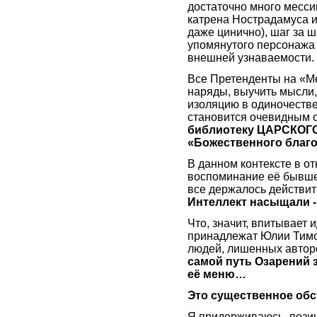
достаточно много месси
катрена Нострадамуса и 
даже цинично), шаг за
упомянутого персонажа 
внешней узнаваемости.
Все Претенденты на «Ме
наряды, выучить мысли,
изоляцию в одиночестве
становится очевидным о
библиотеку ЦАРСКОГО
«Божественного благ
В данном контексте в 
воспоминание её бывшег
все держалось действите
Интеллект насыщали -
Что, значит, впитывает 
принадлежат Юлии Тимош
людей, лишенных авто
самой путь Озарений 
её меню…
Это существенное об
Я придерживаюсь, позиц