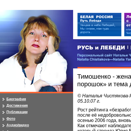
РУСЬ и ЛЕБЕДИ | RUSI — LEB
Персональный сайт Натальи Чистя
Natalia Chistiakova—Natalia Yarosla
Тимошенко - жена
порошок» и тема
© Наталья Чистякова-
Биография
05.10.07 г.
Достижения
Рост рейтинга «безрабо
Публикации
после её недобровольно
Фото
осенью 2006 года, внов
Как отмечают наблюдател
Аудио/видео
который строила Юлия 