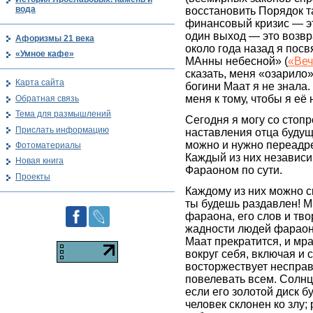
вода
восстановить Порядок т
финансовый кризис — это
один выход — это возвр
Афоризмы 21 века
около года назад я пос
«Умное кафе»
МАнны небесной» (
«Веч
сказать, меня «озарило»
Карта сайта
богини Маат я не знала.
меня к тому, чтобы я её
Обратная связь
Тема для размышлений
Сегодня я могу со стопр
Прислать информацию
наставления отца буду
можно и нужно переадр
Фотоматериалы
Каждый из них независи
Новая книга
Фараоном по сути.
Проекты
Каждому из них можно с
ты будешь раздавлен! М
фараона, его слов и тв
жадности людей фараон
Маат прекратится, и мр
вокруг себя, включая и 
восторжествует несправ
повелевать всем. Солнц
если его золотой диск б
человек склонен ко зл