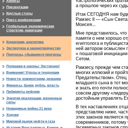
«астрологических брать
Анонсы
а прошлое через их суд
Презентации
Круглые столы
Итак СЕГОДНЯ нам будет
Рамзес II — «Сын Света
Пресс-конференции
Моисея...
Глобальные экономические
стратегии, навигации
Мне представилось, что
памяти о нем хорошо от
Концепции, аналитика
египтолога и публицист
ней автором осмыслен п
Экспертиза и законотворчество
« пошаговой инициации
Прогнозы, сбывшиеся прогнозы
Сетом.
Поправки в законы: Экстренно!
Рамзесу, прежде чем ст
многих иллюзий и пройт
Внимание! Угрозы и тенденции
Предательством». Отец
Новости, комментарии, ремарки
младшего сына в тот мом
Финансы, банки, рубль, власть
и знать его почти полно
Лабиринты реформ
совсем другому «лидеру
достойным управлять Ег
Энергия реализации, жизненные
силы
В тех наставлениях отц
Невидимые войны 21 века
представляю ниже, час
Ходоки
этих законов является 
Мировой рынок нефти и газа
современников, потому 
(всемирных законов спр
История Ярославовых. Камень и