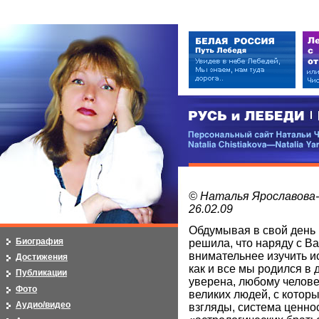
РУСЬ и ЛЕБЕДИ | RUSI — LEB
Персональный сайт Натальи Чистя
Natalia Chistiakova—Natalia Yarosla
© Наталья Ярославова
26.02.09
Обдумывая в свой день 
Биография
решила, что наряду с 
внимательнее изучить и
Достижения
как и все мы родился в
Публикации
уверена, любому челове
Фото
великих людей, с котор
Аудио/видео
взгляды, система ценнос