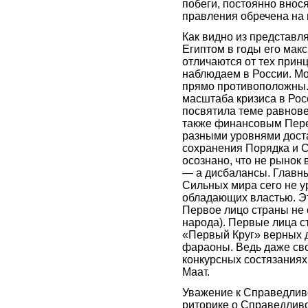
побеги, постоянно внос
правления обречена на 
Как видно из представл
Египтом в годы его мак
отличаются от тех прин
наблюдаем в России. Мо
прямо противоположны. 
масштаба кризиса в Рос
посвятила теме равновес
также финансовым Пере
разными уровнями доста
сохранения Порядка и С
осознано, что не рынок
— а дисбалансы. Главны
Сильных мира сего не 
обладающих властью. Э
Первое лицо страны не 
народа). Первые лица с
«Первый Круг» верных д
фараоны. Ведь даже св
конкурсных состязаниях
Маат.
Уважение к Справедливо
риторике о Справедлив