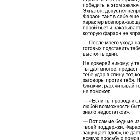
победить, в этом заключа
Эхнатон, допустил непр
Фараон таит в себе еще
характер всепоражающей
порой бьет и наказывает
которую фараон не впра
— После моего ухода на
готовых подставить теб
выстоять один.
Не доверяй никому; у теб
ты дал многое, предаст 
тебе удар в спину, тот, 
заговоры против тебя. 
близким, рассчитывай то
не поможет.
— «Если ты проводник,
любой возможности быть
знало недостатков».
— Вот самые бедные из 
твоей поддержки. Фарао
защищает вдову, не дает
всякую просьбу о помощ