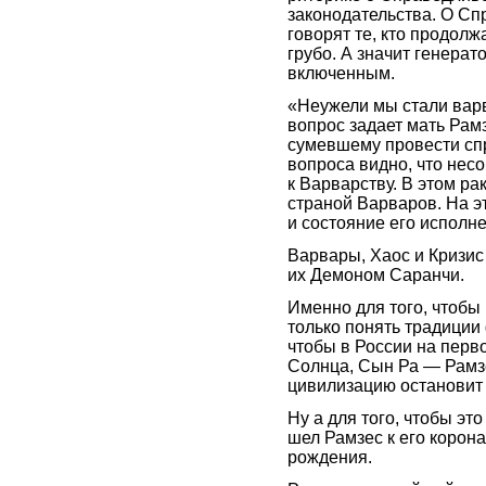
законодательства. О Сп
говорят те, кто продолж
грубо. А значит генерат
включенным.
«Неужели мы стали вар
вопрос задает мать Рам
сумевшему провести спр
вопроса видно, что нес
к Варварству. В этом р
страной Варваров. На э
и состояние его исполн
Варвары, Хаос и Кризис
их Демоном Саранчи.
Именно для того, чтобы 
только понять традиции 
чтобы в России на перв
Солнца, Сын Ра — Рамзе
цивилизацию остановит 
Ну а для того, чтобы это
шел Рамзес к его корона
рождения.