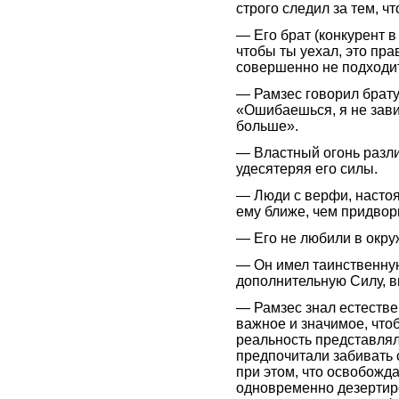
строго следил за тем, ч
— Его брат (конкурент в 
чтобы ты уехал, это пра
совершенно не подходит
— Рамзес говорил брату,
«Ошибаешься, я не зави
больше».
— Властный огонь разли
удесятеряя его силы.
— Люди с верфи, насто
ему ближе, чем придвор
— Его не любили в окру
— Он имел таинственну
дополнительную Силу, в
— Рамзес знал естестве
важное и значимое, что
реальность представлял
предпочитали забивать 
при этом, что освобожда
одновременно дезертиро