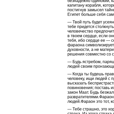
безнадежно одинокий, ка
капитану корабля, кото
постигнув замысел тайн
Египет больше себя само
— Твой путь будет усея
тебе придется столкнуть
человечество предпочита
в твоем сердце, если о
тебя, ибо сердце ее — 
фараона символизирует 
духовности, а не матер
решения совместно со 
— Будь ястребом, парящ
людей своим пронзающи
— Когда ты будешь прави
человеку, ищи людей с 
высказать беспристраст
повиновения; поставь и
закон Маат. Будь безжал
развратителями.Фараон э
людей.Фараон это тот, к
— Тебе страшно, это хо
страха. Из этого страха