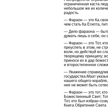
ограниченная каста люд
небольшое же их количе
радость.
— Фараон — это Ка свое
чем стать Ка Египта, п
— Дело фараона — быть 
думать лишь о себе, он 
— Фараон — это Тот, кт
преуспеть в этом, не с
воли, но действуй во сл
творящему принципу; в
приноси их в дар божест
и второстепенное сложи
— Уважение справедлив
государства.Маат указы
нашего общего корабля, 
нее не может быть сотв
— Фараон — это тот, кто
Божественный Свет; Тот
Тот, кто был избран с
Книга Обретения Света