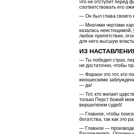
что не отступит перед ф
соответствовать его ож
— Он был глава своего к
— Многими чертами хара
казалась неистощимой, 
любое препятствие, ого
для него высшую власть
ИЗ НАСТАВЛЕНИ
— Ты победил страх, пер
не достаточно, чтобы п
— Фараон это тот, кто п
юношескими заблуждени
— да!
— Тот, кто желает царс
только Перст божий мож
вершителем судеб!
— Главное, чтобы поиск
богатства, так как это р
— Главное — производ
Распределять. Огромные