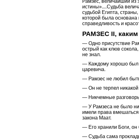
Рамзес, величайший из 
истины»....Судьба вели
судьбой Египта, страны
которой была основана н
справедливость и красо
РАМЗЕС II, каким 
— Одно присутствие Рам
острый как клюв сокола, 
не знал.
— Каждому хорошо был 
царевича.
— Рамзес не любил быть
— Он не терпел никако
— Никчемные разговоры
— У Рамзеса не было ник
имели права вмешаться,
закона Маат.
— Его хранили Боги, он 
— Судьба сама проклады