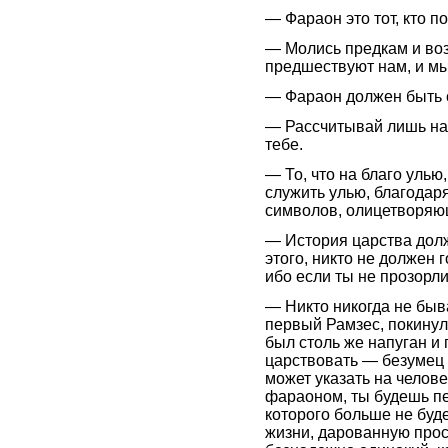
— Фараон это тот, кто п
— Молись предкам и воз
предшествуют нам, и мы
— Фараон должен быть 
— Рассчитывай лишь на 
тебе.
— То, что на благо улью
служить улью, благодаря
символов, олицетворяю
— История царства долж
этого, никто не должен 
ибо если ты не прозорл
— Никто никогда не быва
первый Рамзес, покинул 
был столь же напуган и п
царствовать — безумец 
может указать на челов
фараоном, ты будешь пе
которого больше не буд
жизни, дарованную прос