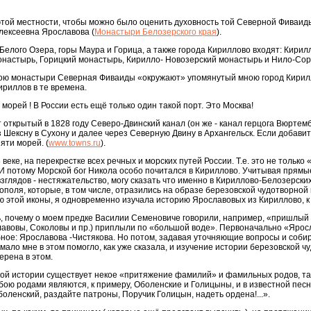
этой местности, чтобы можно было оценить духовность той Северной Фиваиды
лексеевна Ярославова (
Монастыри Белозерского края
).
 Белого Озера, горы Маура и Горица, а также города Кириллово входят: Кир
настырь, Горицкий монастырь, Кирилло- Новозерский монастырь и Нило-Сор
ною монастыри Северная Фиваиды «окружают» упомянутый мною город Кирилло
риллов в те времена.
морей ! В России есть ещё только один такой порт. Это Москва!
 открытый в 1828 году Северо-Двинский канал (он же - канал герцога Вюртемб
з Шексну в Сухону и далее через Северную Двину в Архангельск. Если добавит
яти морей. (
www.towns.ru
).
 веке, на перекрестке всех речных и морских путей России. Т.е. это не только
 И потому Морской бог Никола особо почитался в Кириллово. Учитывая прямы
глядов - нестяжательство, могу сказать что именно в Кириллово-Белозерски
поля, которые, в том числе, отразились на образе березовской чудотворной
ю этой иконы, я одновременно изучала историю Ярославовых из Кириллово, к
ть, почему о моем предке Василии Семеновиче говорили, например, «пришлы
славовы, Соколовы и пр.) приплыли по «большой воде». Первоначально «Ярос
ое: Ярославова -Чистякова. Но потом, задавая уточняющие вопросы и собира
ало мне в этом помогло, как уже сказала, и изучение истории березовской ч
ерена в этом.
кой истории существует некое «притяжение фамилий» и фамильных родов, так
ю родами являются, к примеру, Оболенские и Голицыны, и в известной песне
оленский, раздайте патроны, Поручик Голицын, надеть ордена!...».