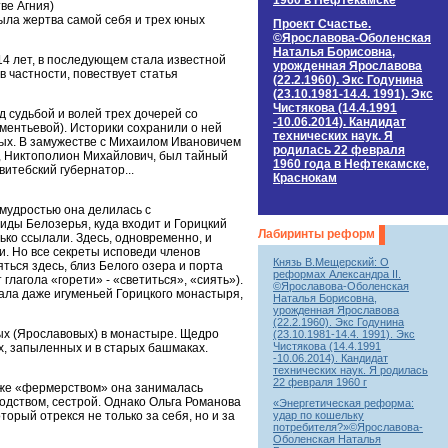
1960 в Нефтекамске
ве Агния)
ыла жертва самой себя и трех юных
Проект Счастье.
©Ярославова-Оболенская
Наталья Борисовна,
14 лет, в последующем стала известной
урожденная Ярославова
 частности, повествует статья
(22.2.1960). Экс Годунина
(23.10.1981-14.4. 1991). Экс
Чистякова (14.4.1991
д судьбой и волей трех дочерей со
-10.06.2014). Кандидат
ентьевой). Историки сохранили о ней
технических наук. Я
вых. В замужестве с Михаилом Ивановичем
родилась 22 февраля
х, Никтополион Михайлович, был тайный
1960 года в Нефтекамске,
витебский губернатор...
Краснокам
мудростью она делилась с
иды Белозерья, куда входит и Горицкий
Лабиринты реформ
ько ссылали. Здесь, одновременно, и
и. Но все секреты исповеди членов
Князь В.Мещерский: О
ться здесь, близ Белого озера и порта
реформах Александра II.
глагола «горети» - «светиться», «сиять»).
©Ярославова-Оболенская
ала даже игуменьей Горицкого монастыря,
Наталья Борисовна,
урожденная Ярославова
(22.2.1960). Экс Годунина
ых (Ярославовых) в монастыре. Щедро
(23.10.1981-14.4. 1991). Экс
Чистякова (14.4.1991
ых, запыленных и в старых башмаках.
-10.06.2014). Кандидат
технических наук. Я родилась
22 февраля 1960 г
 же «фермерством» она занималась
ородством, сестрой. Однако Ольга Романова
«Энергетическая реформа:
удар по кошельку
оторый отрекся не только за себя, но и за
потребителя?»©Ярославова-
Оболенская Наталья