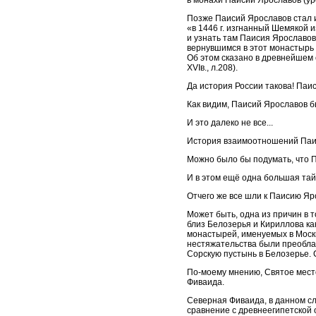
в монахи Паисий Ярославов (ур
Позже Паисий Ярославов стал и
«в 1446 г. изгнанный Шемякой 
и узнать там Паисия Ярославов
вернувшимся в этот монастырь по
Об этом сказано в древнейшем 
XVIв., л.208).
Да история России такова! Паис
Как видим, Паисий Ярославов был
И это далеко не все...
История взаимоотношений Паис
Можно было бы подумать, что Па
И в этом ещё одна большая тай
Отчего же все шли к Паисию Я
Может быть, одна из причин в т
близ Белозерья и Кириллова ка
монастырей, именуемых в Москв
нестяжательства были преоблад
Сорскую пустынь в Белозерье. 
По-моему мнению, Святое место
Фиваида.
Северная Фиваида, в данном сл
сравнение с древнеегипетской 