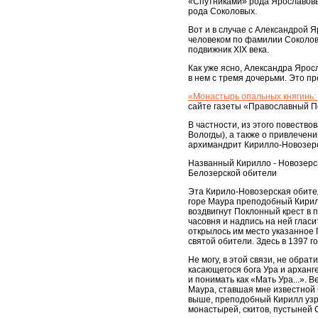
«Спутниками» рода Ярославовых
рода Соколовых.
Вот и в случае с Александрой 
человеком по фамилии Соколов
подвижник XIX века.
Как уже ясно, Александра Ярос
в нем с тремя дочерьми. Это пр
«Монастырь опальных княгинь:
сайте газеты «Православный Пе
В частности, из этого повество
Вологды), а также о привлечен
архимандрит Кирилло-Новозерс
Названный Кирилло - Новозерск
Белозерской обители
Эта Кирило-Новозерская обитель
горе Маура преподобный Кирил
воздвигнут Поклонный крест в
часовня и надпись на ней глас
открылось им место указанное
святой обители. Здесь в 1397
Не могу, в этой связи, не обра
касающегося бога Ура и арханге
и понимать как «Мать Ура...». В
Маура, ставшая мне известной б
выше, преподобный Кирилл узр
монастырей, скитов, пустыней 