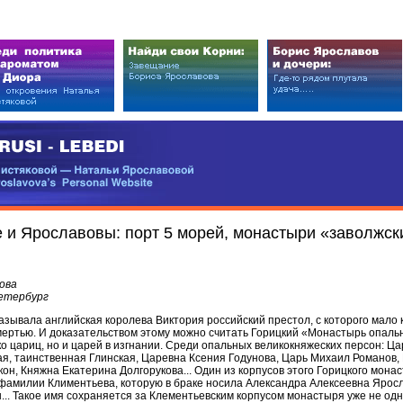
EDI
ковой — Натальи Ярославовой
vova’s Personal Website
 и Ярославовы: порт 5 морей, монастыри «заволжск
ова
Петербург
азывала английская королева Виктория российский престол, с которого мало 
мертью. И доказательством этому можно считать Горицкий «Монастырь опаль
ко цариц, но и царей в изгнании. Среди опальных великокняжеских персон: Ц
я, таинственная Глинская, Царевна Ксения Годунова, Царь Михаил Романов,
он, Княжна Екатерина Долгорукова... Один из корпусов этого Горицкого мона
фамилии Климентьева, которую в браке носила Александра Алексеевна Яросл
ы... Такое имя сохраняется за Клементьевским корпусом монастыря уже не од