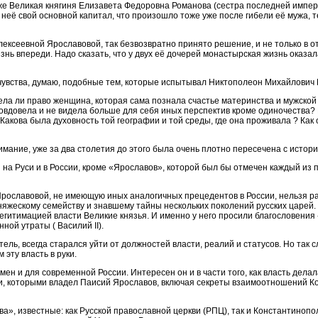
даже Великая княгиня Елизавета Федоровна Романова (сестра последней имп
неё свой основной капитал, что произошло тоже уже после гибели её мужа, т
Алексеевной Ярославовой, так безвозвратно принято решение, и не только в 
изнь впереди. Надо сказать, что у двух её дочерей монастырская жизнь оказа
 чувства, думаю, подобные тем, которые испытывал Никтополеон Михайлович
ла ли право женщина, которая сама познала счастье материнства и мужской 
на овдовела и не видела больше для себя иных перспектив кроме одиночеств
 Какова была духовность той географии и той среды, где она проживала ? Ка
мание, уже за два столетия до этого была очень плотно пересечена с истор
 на Руси и в России, кроме «Ярославов», которой был бы отмечен каждый из
Ярославовой, не имеющую иных аналогичных прецедентов в России, нельзя р
княжескому семейству и знавшему тайны нескольких поколений русских царей.
егитимацией власти Великие князья. И именно у него просили благословения «
ой утраты ( Василий II).
ель, всегда старался уйти от должностей власти, реалий и статусов. Но так с
 эту власть в руки.
н и для современной России. Интересен он и в части того, как власть делала
и, которыми владел Паисий Ярославов, включая секреты взаимоотношений К
а», известные: как Русской православной церкви (РПЦ), так и Константинопо