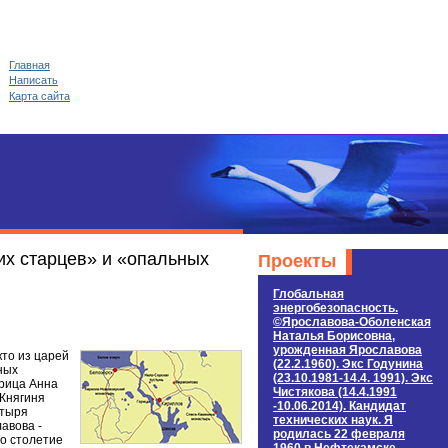
Главная
Написать
Карта сайта
их старцев» и «опальных
Проекты
Глобальная
энергобезопасность.
©Ярославова-Оболенская
Наталья Борисовна,
урожденная Ярославова
кто из царей
(22.2.1960). Экс Годунина
ных
(23.10.1981-14.4. 1991). Экс
арица Анна
Чистякова (14.4.1991
 Княгиня
-10.06.2014). Кандидат
стыря
технических наук. Я
авова -
родилась 22 февраля
но столетие