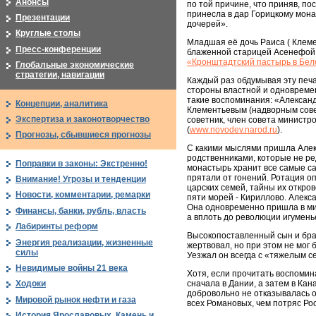
Анонсы
по той причине, что приняв, п
принесла в дар Горицкому мона
Презентации
дочерей».
Круглые столы
Младшая её дочь Раиса ( Клеме
Пресс-конференции
блаженной старицей Асенефой, 
«Кронштадтский пастырь в Бел
Глобальные экономические
стратегии, навигации
Каждый раз обдумывая эту печа
стороны властной и одновреме
такие воспоминания: «Алексан
Концепции, аналитика
Клементьевым (надворным совет
Экспертиза и законотворчество
советник, член совета министро
(
www.novodev.narod.ru
).
Прогнозы, сбывшиеся прогнозы
С какими мыслями пришла Алекс
родственниками, которые не ре
Поправки в законы: Экстренно!
монастырь хранит все самые са
прятали от гонений. Ротация оп
Внимание! Угрозы и тенденции
царских семей, тайны их откров
Новости, комментарии, ремарки
пяти морей - Кириллово. Алекса
Она одновременно пришла в ми
Финансы, банки, рубль, власть
а вплоть до революции игумень
Лабиринты реформ
Высокопоставленный сын и бра
Энергия реализации, жизненные
жертвовал, но при этом не мог 
силы
Уезжал он всегда с «тяжелым с
Невидимые войны 21 века
Хотя, если прочитать воспоми
сначала в Дании, а затем в Кан
Ходоки
добровольно не отказывалась от 
Мировой рынок нефти и газа
всех Романовых, чем потряс Ро
История Ярославовых. Камень и