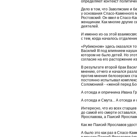
определяют контекст политиче
Дело в том, что Заволжские и 
у основания Спасо-Каменного 
Ростовский. Он ввел в Спасо-К
женщинам. Как многие другие 
деятелей.
И именно из-за этой взаимосвя
с тем, когда началось отдалени
«Рубиконом» здесь оказался то
Василий III под влиянием науш
котором не было детей. Но это
согласие на его расторжение и
В результате второй брак Васил
мнению, отчего и начался разл
против мнения белозерских ста
постоянно испытывал комплексы
Соломонией - «женой перед Бог
А отсюда и опричнина Ивана Гр
А отсюда и Смута... А отсюда 
Интересно, что из всех старцев
до самой его смерти оставался 
Ярославова, а Паисий Ярославо
Как же Паисий Ярославов удосто
А было это как раз в Спасо-Ка