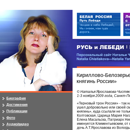
РУСЬ и ЛЕБЕДИ | RUSI — LEB
Персональный сайт Натальи Чистя
Natalia Chistiakova—Natalia Yarosla
Кириллово-Белозерье
княгинь России»
© Наталья Ярославова-Чистяк
1-3 ноября 2009 года, Санкт-
Биография
«Терновый трон России» - так н
Достижения
ушел добровольно или своей с
Публикации
княгинь», куда ссылали не толь
Колтовская, Царица Мария Нага
Фото
Елена Масальска, Патриарх Ник
именуется Климентьевским, от 
Аудио/видео
дочь А.Т.Ярославова из Вологд