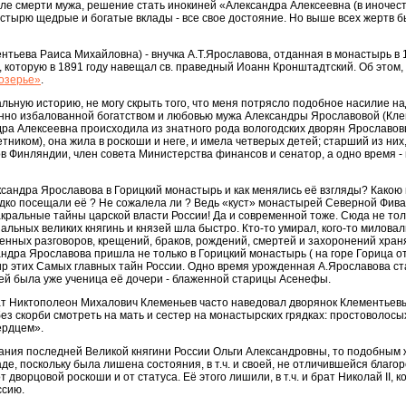
осле смерти мужа, решение стать инокиней «Александра Алексеевна (в иночест
стырю щедрые и богатые вклады - все свое достояние. Но выше всех жертв б
нтьева Раиса Михайловна) - внучка А.Т.Ярославова, отданная в монастырь в 
которую в 1891 году навещал св. праведный Иоанн Кронштадтский. Об этом, в
озерье»
.
льную историю, не могу скрыть того, что меня потрясло подобное насилие на
нно избалованной богатством и любовью мужа Александры Ярославовой (Клем
дра Алексеевна происходила из знатного рода вологодских дворян Ярославо
ником), она жила в роскоши и неге, и имела четверых детей; старший из ни
в Финляндии, член совета Министерства финансов и сенатор, а одно время - 
андра Ярославова в Горицкий монастырь и как менялись её взгляды? Какою 
дко посещали её ? Не сожалела ли ? Ведь «куст» монастырей Северной Фива
кральные тайны царской власти России! Да и современной тоже. Сюда не тол
альных великих княгинь и князей шла быстро. Кто-то умирал, кого-то миловал
енных разговоров, крещений, браков, рождений, смертей и захоронений храня
ндра Ярославова пришла не только в Горицкий монастырь ( на горе Горица от 
р этих Самых главных тайн России. Одно время урожденная А.Ярославова ст
ей была уже ученица её дочери - блаженной старицы Асенефы.
т Никтополеон Михалович Клеменьев часто наведовал дворянок Клементьев
без скорби смотреть на мать и сестер на монастырских грядках: простоволос
ердцем».
нания последней Великой княгини России Ольги Александровны, то подобным
аде, поскольку была лишена состояния, в т.ч. и своей, не отличившейся благ
дворцовой роскоши и от статуса. Её этого лишили, в т.ч. и брат Николай II, к
ссию.