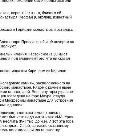
и многих поколений были представители
та с, вероятнее всего, близким ей
монастыря Феофан (Соколов), известный
поехала в Горицкий монастырь и осталась
 Александре Ярославовой и её дочерям на
 волнуют.
емель и имения Несвойское (в 30 км от
иняля под влиянием того, что ей сказал
снован монахом Кириллом из Кирилло-
о «следового камня», расположенного на
рского монастыря. Рядом с камнем ныне
х ими монастырей. Вершину горы украшает
цев возведена на горе Маура, откуда
ом Московском монастыре для устроения
ом видении».
едников, в контексте моего поиска,
ожет быть это надо читать так: «МА -Ура»
олита (IV-II тыс. до н.э). И вот эта гора
лозерье... С неё, согласно сказанному
итель положила начало множеству