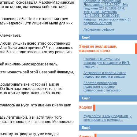
Борисовна, урожденная
ератрицы), основавшая Марфо-Мариинскую
Ярославова (22.2.1960). Экс
ем не менее, оставляла себе светские
Годунина (23.10.1981-14.4.
1991). Экс Чистякова
(14.4.1991 -10.06.2014).
отношении себя. Но и в отношении трех
Кандидат технических наук. Я
родилась 22 февр
лась недолгой. Эти лишения были для них
Лабиринты реформ
 Клементьев.
Еще!
любви, лишить всего этого собственных
Энергия реализации,
а? Или были иные причины? Что произошло
жизненные силы
к она была подготовлена к этому решению
Сакральные источники
энергии для монархов и ВИП-
ией Кирилло-Белозерских земель.
персон…
 пяти монастырей этой Северной Фиваиды,
Астрология и политическое
лидерство земли и звезды
Золотая регенерация
ассматривать вне истории Паисия
подрывает мировое
 Он был настолько авторитетен, что
финансовое статус-кво
 на взятие престола», либо на его
Еще!
лучилось на Руси, что именно к нему шли
Ходоки
Куда пойти, к кому податься, у
сь легитимной, и в части тайн того
кого просить о помощи…
онстантинополя и нынешнего Московского
Еще!
льскому патриархату, уже сегодня
Анонсы