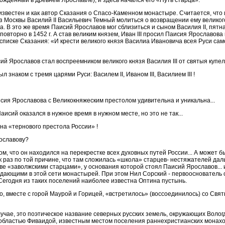
ожденный в древнем Ярославле), и здесь начался его «Путь старца».
звестен и как автор Сказания о Спасо-Каменном монастыре. Считается, что 
из Москвы Василий II Васильевич Темный молиться о возвращении ему великого
а. В это же время Паисий Ярославов мог сблизиться и сыном Василия II, пятн
вторно в 1452 г. А став великим князем, Иван III просил Паисия Ярославова кр
списке Сказания: «И крести великого князя Василиа Ивановича всея Руси сам
ий Ярославов стал воспреемником великого князя Василия III от святыя купели
 знаком с тремя царями Руси: Василем II, Иваном III, Василием III !
ия Ярославова с Великокняжеским престолом удивительна и уникальна...
исий оказался в нужное время в нужном месте, но это не так...
на «тернового престола России» !
рославову?
ом, что он находился на перекрестке всех духовных путей России... А может б
к раз по той причине, что там сложилась «школа» старцев- нестяжателей дал
е «заволжскими старцами», у основания которой стоял Паисий Ярославов... и
ающими в этой сети монастырей. При этом Нил Сорский - первооснователь с
Сегодня из таких поселений наиболее известна Оптина пустынь.
, вместе с горой Маурой и Горицей, «встретилось» (воссоединилось) со Св
учае, это поэтическое название северных русских земель, окружающих Вологд
областью Фиваидой, известным местом поселения раннехристианских монахов