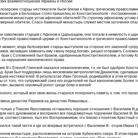
ских взаимоотношений Украины и России.
белозерские старцы нестяжатели были близки к Афону, греческому православи
монастыря в Белозерье стоял пришелец из Константинополя - постриженник 
аменном монастыре устав афонских обителей! По строгому афонскому уставу
северные обители, Спасо-Каменный монастырь служил местом заточения опа
зи заволжских старцев с Афоном и Царьградом, они попали в немилость к цар
е Русской православной церкви от Константинополя и греческого православия
т момент, когда белозерские старцы выступили на стороне его законной супру
ников, желавших заменить ему «жену перед богом», решил отправить Соломон
т брак с Соломонией был браком, одобренным Константинополем, и потому К
з-за нарушения канонического права.
ия III c Еленой Глинской оказался неканоническим, т.к. не был одобрен Конс
ад. Брак был поддержан лишь московским митрополитом Даниилом, сделавшим
рцев нестяжателей. В результатае Иван Грозный, родившийся в этом втором б
 от того, что супружеский союз его родителей не был каноническим. Более т
ом», вызвало огромный ропот среди бояр и князей.
озного, который всю свою жизнь старался похоронить память о том, что про
и смена династии Рюриков на династию Романовых...
 только у Паисия Ярославова оставались хорошие отношения с Василием III д
для него духовником и воспринял все предсмертные поручения Василия III. В
в, соответственно, был его Воспреемником, что близко к понятию Крестный о
ился такой чести и где он впервые встретился с Василием III - отцом Ивана Г
менном монастыре, расположенном на острове Кубенского озера. В этом пер