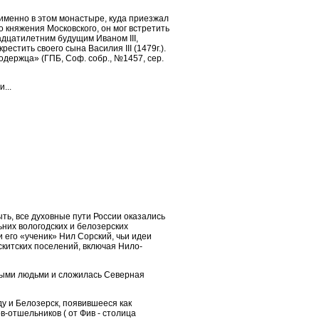
именно в этом монастыре, куда приезжал
 княжения Московского, он мог встретить
адцатилетним будущим Иваном III,
естить своего сына Василия III (1479г.).
одержца» (ГПБ, Соф. собр., №1457, сер.
...
ыть, все духовные пути России оказались
ьних вологодских и белозерских
 его «ученик» Нил Сорский, чьи идеи
китских поселений, включая Нило-
ятыми людьми и сложилась Северная
у и Белозерск, появившееся как
-отшельников ( от Фив - столица