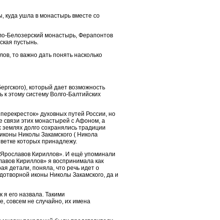
, куда ушла в монастырь вместе со
илло-Белозерский монастырь, Ферапонтов
ская пустынь.
в, то важно дать понять насколько
ергского), который дает возможность
ь к этому систему Волго-Балтийских
 «перекресток» духовных путей России, но
е связи этих монастырей с Афоном, а
х землях долго сохранялись традиции
 иконы Николы Закамского ( Никола
 ветке которых принадлежу.
й Ярославов Кириллов». И ещё упоминали
лавов Кириллов» я воспринимала как
я детали, поняла, что речь идет о
удотворной иконы Николы Закамского, да и
 я его назвала. Такими
, совсем не случайно, их имена