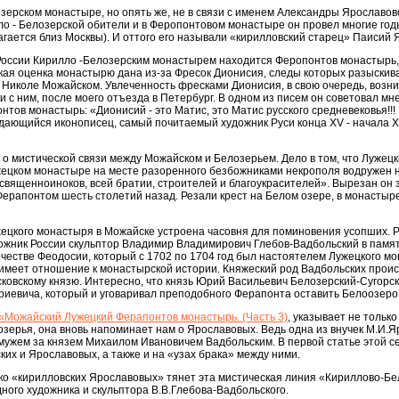
зерском монастыре, но опять же, не в связи с именем Александры Ярославово
ло - Белозерской обители и в Феропонтовом монастыре он провел многие годы
агается близ Москвы). И оттого его называли «кирилловский старец» Паисий 
России Кирилло -Белозерским монастырем находится Феропонтов монастырь, 
ая оценка монастырю дана из-за Фресок Дионисия, следы которых разыскива
 Николе Можайском. Увлеченность фресками Дионисия, в свою очередь, возни
и с ним, после моего отъезда в Петербург. В одном из писем он советовал мн
тов монастырь: «Дионисий - это Матис, это Матис русского средневековья!!! ..
выдающийся иконописец, самый почитаемый художник Руси конца XV - начала X
 о мистической связи между Можайском и Белозерьем. Дело в том, что Лужец
жецком монастыре на месте разоренного безбожниками некрополя водружен 
вященноиноков, всей братии, строителей и благоукрасителей». Вырезан он за 
апонтом шесть столетий назад. Резали крест на Белом озере, в монастыре 
ецкого монастыря в Можайске устроена часовня для поминовения усопших. Р
жник России скульптор Владимир Владимирович Глебов-Вадбольский в памят
честве Феодосии, который с 1702 по 1704 год был настоятелем Лужецкого мон
имеет отношение к монастырской истории. Княжеский род Вадбольских происх
сковскому князю. Интересно, что князь Юрий Васильевич Белозерский-Сугор
иевича, который и уговаривал преподобного Ферапонта оставить Белоозеро и
«Можайский Лужецкий Ферапонтов монастырь. (Часть 3)
, указывает не тольк
зерья, она вновь напоминает нам о Ярославовых. Ведь одна из внучек М.И.
мужем за князем Михаилом Ивановичем Вадбольским. В первой статье этой с
их и Ярославовых, а также и на «узах брака» между ними.
ько «кирилловских Ярославовых» тянет эта мистическая линия «Кириллово-Бел
дного художника и скульптора В.В.Глебова-Вадбольского.