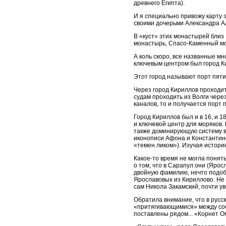
древнего Египта).
И я специально привожу карту 
своими дочерьми Александра А
В «куст» этих монастырей близ
монастырь, Спасо-Каменный мо
А коль скоро, все названные м
ключевым центром был город Ки
Этот город называют порт пяти 
Через город Кириллов проходит
судам проходить из Волги чере
каналов, то и получается порт п
Город Кириллов был и в 16, и 18
и ключевой центр для моряков.
также доминирующую систему вз
иконописи Афона и Константино
«темен ликом»). Изучая истори
Какое-то время не могла поня
о том, что в Сарапул они (Яро
двойную фамилию, нечто подобн
Ярославовых из Кириллово. Не м
сам Никола Закамский, почти ув
Обратила внимание, что в русс
«притягивающимися» между собо
поставлены рядом... «Корнет Об