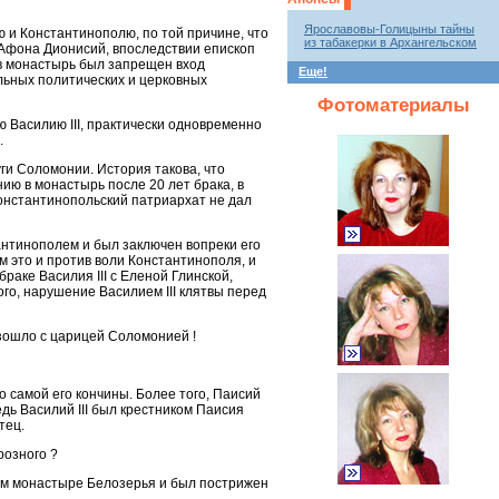
Ярославовы-Голицыны тайны
ю и Константинополю, по той причине, что
из табакерки в Архангельском
Афона Дионисий, впоследствии епископ
 в монастырь был запрещен вход
Еще!
льных политических и церковных
Фотоматериалы
ю Василию III, практически одновременно
.
ги Соломонии. История такова, что
ию в монастырь после 20 лет брака, в
онстантинопольский патриархат не дал
тантинополем и был заключен вопреки его
 это и против воли Константинополя, и
раке Василия III c Еленой Глинской,
ого, нарушение Василием III клятвы перед
изошло с царицей Соломонией !
о самой его кончины. Более того, Паисий
едь Василий III был крестником Паисия
тец.
розного ?
вом монастыре Белозерья и был пострижен