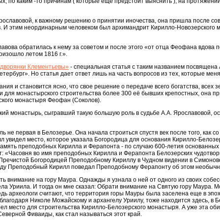
, по каким -то причинам ( которые ещё предстоит выяснить ), на протяжени
Ярославовой, к важному решению о принятии иночества, она пришла после сове
. И этим неординарным человеком был архимандрит Кирилло-Новозерского 
лавова обратилась к нему за советом и после этого «от отца Феофана вдова 
оизошло летом 1816 г.».
 дворянки Клементьевы»
- специальная статья с таким названием посвящена
тербург». Но статья дает ответ лишь на часть вопросов из тех, которые меня
вания и становится ясно, что свое решение о передаче всего богатства, всех з
ии для монастырского строительства более 300 её бывших крепостных, она пр
кого монастыря Феофан (Соколов).
ий монастырь, сыгравший такую большую роль в судьбе А.А. Ярославовой, о
 не первая в Белозерье. Она начала строиться спустя век после того, как с
л увидел место, которое указала Богородица для основания Кирилло-Белозе
 память преподобных Кирилла и Ферапонта - по случаю 600-летия основанны
ит: «Часовня во имя преподобных Кирилла и Ферапонта Белозерских чудотвор
 Пречистой Богородицей Преподобному Кириллу в Чудном видении в Симонов
 году Преподобный Кирилл поведал Преподобному Ферапонту об этом необычн
тить внимание на гору Маура. Однажды я узнала о ней от одного из своих собес
ла Уриила. И тогда он мне сказал: Обрати внимание на Святую гору Маура. М
едь археологи считают, что территория горы Мауры была заселена еще в эпоху не
лагодаря Николе Можайскому и архангелу Уриилу, тоже находится здесь, в Бе
ел место для строительства Кирилло-Белозерского монастыря. А уже эта об
Северной Фиваиды, как стал называться этот край.