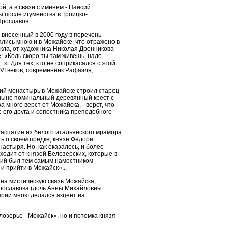
й, а в связи с именем - Паисий
 после игуменства в Троицко-
Ярославов.
внесенный в 2000 году в перечень
лись мною и в Можайске, что отражено в
кла, от художника Николая Дронникова
е: «Коль скоро ты там живешь, надо
.». Для тех, кто не соприкасался с этой
VI веков, современник Рафаэля,
кий монастырь в Можайске строил старец
ныне поминальный деревянный крест с
много верст от Можайска, - верст, что
его друга и сопостника преподобного
аспятие из белого итальянского мрамора
ь о своем предке, князе Федоре
астыря. Но, как оказалось, и более
одит от князей Белозерских, которые в
ский был тем самым наместником
 прийти в Можайск»...
о на мистическую связь Можайска,
Ярославова (дочь Анны Михайловны
ерии мною делался акцент на
озерье - Можайск», но и потомка князя