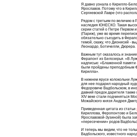
Я давно узнала о Кирилло-Бело
Ярославов. Потому что в Кирил
Сергиевской Лавре (что распол
Рядом с третьим по величию в 
наследия ЮНЕСКО. Такая высок
серии статей о Петре Первом и
(Париж), уже во время переписк
обязательно съездить в Ферапон
темой, скажу, что Дионисий - 
Леонардо, Ботичелли, Дюрера.
Важным тут оказалось и знание
Ферапонт из Белозерья. «В Лу
надписью: «Блаженной памяти с
были пройдены преподобным Фер
Кирилла».
В нижнем ярусе колокольни Луж
для нее подарил народный худо
Федоровиче Вадбольском, в ино
давний предок дарителя также 
XIV веке стали подчиняться Мо
Можайского князя Андрея Дмитр
Приведенная цитата из статьи
Кириллова, Феропонтово и Бело
Ярославовой-Зузиной) была за
«пересечении» родов Вадбольск
И теперь мы видим, что не тол
Вадбольского, известного наро