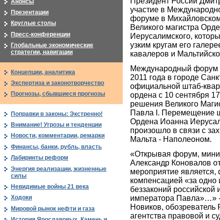
Президент России Дмит
Анонсы
участие в Международн
Презентации
форуме в Михайловском
Круглые столы
Великого магистра Орд
Пресс-конференции
Иерусалимского, котор
узким кругам его галер
Глобальные экономические
стратегии, навигации
кавалеров и Мальтийско
Международный форум 
Концепции, аналитика
2011 года в городе Санк
Экспертиза и законотворчество
официальной штаб-квар
Прогнозы, сбывшиеся прогнозы
ордена с 10 сентября 17
решения Великого Маги
Павла I. Перемещение 
Поправки в законы: Экстренно!
Ордена Иоанна Иерусал
Внимание! Угрозы и тенденции
произошло в связи с за
Новости, комментарии, ремарки
Мальта - Наполеоном.
Финансы, банки, рубль, власть
«Открывая форум, мини
Лабиринты реформ
Александр Коновалов от
Энергия реализации, жизненные
мероприятие является, 
силы
компенсацией «за одно 
Невидимые войны 21 века
беззаконий российской и
императора Павла»…» -
Ходоки
Новиков, обозреватель 
Мировой рынок нефти и газа
агентства правовой и 
История Ярославовых. Камень и