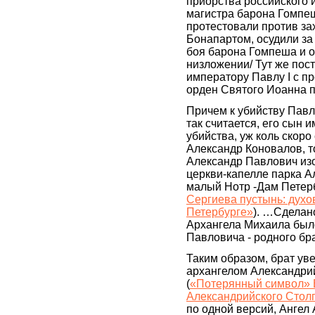
приорства российского 
магистра барона Гомпе
протестовали против за
Бонапартом, осудили за
боя барона Гомпеша и о
низложении/ Тут же пос
императору Павлу I с п
орден Святого Иоанна п
Причем к убийству Павл
так считается, его сын 
убийства, уж коль скоро
Александр Коновалов, т
Александр Павлович из
церкви-капелле парка А
малый Нотр -Дам Петерб
Сергиева пустынь: духо
Петербурге»
). …Сделан
Архангела Михаила был
Павловича - родного бра
Таким образом, брат ув
архангелом Александрий
(
«Потерянный символ» 
Александрийского Столп
по одной версий, Ангел