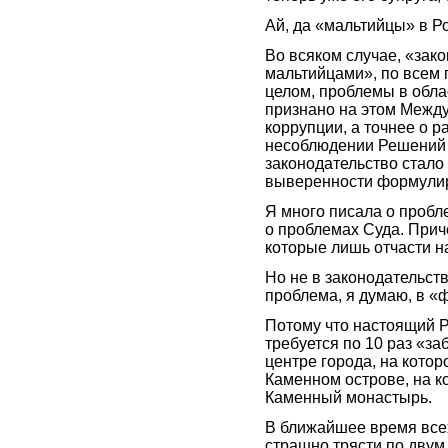
Ай, да «мальтийцы» в Р
Во всяком случае, «за
мальтийцами», по всем п
целом, проблемы в обла
признано на этом Между
коррупции, а точнее о р
несоблюдении Решений Е
законодательство стало
выверенности формули
Я много писала о пробл
о проблемах Суда. Приче
которые лишь отчасти н
Но не в законодательств
проблема, я думаю, в «
Потому что настоящий 
требуется по 10 раз «за
центре города, на котор
Каменном острове, на к
Каменный монастырь.
В ближайшее время все
страшно трясти по двум