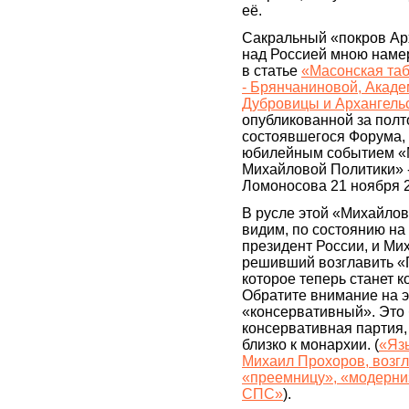
её.
Сакральный «покров Ар
над Россией мною наме
в статье
«Масонская та
- Брянчаниновой, Академ
Дубровицы и Архангель
опубликованной за полт
состоявшегося Форума, 
юбилейным событием 
Михайловой Политики» 
Ломоносова 21 ноября 2
В русле этой «Михайлов
видим, по состоянию на
президент России, и Ми
решивший возглавить «
которое теперь станет 
Обратите внимание на э
«консервативный». Это 
консервативная партия,
близко к монархии. (
«Яз
Михаил Прохоров, возгл
«преемницу», «модерни
СПС»
).