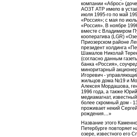
компании «Аброс» (доче
АОЗТ АТР имело в устав
июля 1995-го по май 19
«Россия»; с мая по июл
«Россия». В ноябре 199
вместе с Владимиром П
кооператива (LGR) «Озе
Приозерском районе Лен
президент холдинга «Пе
Шамалов Николай Терен
(согласно данным газет
банка «Россия», соучре
миноритарный акционер
Игоревич - управляющий
жильцов дома №19 и Мо
Алексея Мордашова, ген
1996 года, а также Юрий
медиамагнат, известный
более скромный дом - 1
проживает некий Серге
рождения…»
Название этого Каменно
Петербурге повторяет н
озере, известного его