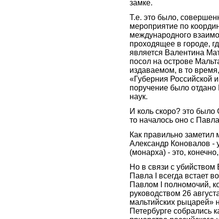
замке.
Т.е. это было, совершен
мероприятие по коорди
международного взаимо
проходящее в городе, г
является Валентина Ма
посол на острове Мальт
издаваемом, в то время,
«Губерния Российской и
поручение было отдано 
наук.
И коль скоро? это было
то началось оно с Павла 
Как правильно заметил 
Александр Коновалов - 
(монарха) - это, конечно
Но в связи с убийством
Павла I всегда встает 
Павлом I полномочий, ко
руководством 26 августа
мальтийских рыцарей» 
Петербурге собрались к