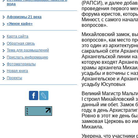
(РАПСИ), и далее добав
вода
проведения первого ме
форума юристов, котор
Афоризмы 21 века
Минюст, с самого нача
«Умное кафе»
вопросов».
Михайловский замок, в
Карта сайта
вопросов», как место п
Обратная связь
это один из архитектур
Тема для размышлений
сакральной сети Арханг
Архангельской линии на
Прислать информацию
которую входят Арханге
Фотоматериалы
храмы архангела Михаил
Новая книга
усадьбы и вотчины с на
Проекты
Архангельское и Арханг
усадьбу Юсуповых
Великий Магистр Мальт
I строил Михайловский 
данный им обет. Замок 
году, в день Архистрати
Ровно в этот же день б
замковая Церковь во им
Михаила.
Уверена, что участники