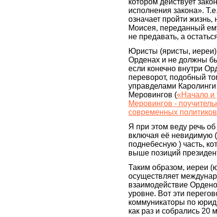
котором действует зако
исполнения закона». Т.е.
означает пройти жизнь,
Моисея, переданный ему
не предавать, а остатьс
Юристы (яристы, иереи)
Орденах и не должны б
если конечно внутри Ор
переворот, подобный том
управделами Каролинги
Меровингов (
«Начало и 
Меровингов - поучитель
современных политико
Я при этом веду речь о
включая её невидимую 
поднебесную ) часть, ко
выше позиций президент
Таким образом, иереи (юр
осуществляет междунар
взаимодействие Орден
уровне. Вот эти перего
коммуникаторы по юрид
как раз и собрались 20