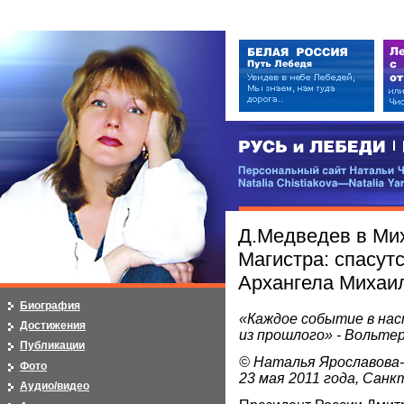
РУСЬ и ЛЕБЕДИ | RUSI — LEB
Персональный сайт Натальи Чистя
Natalia Chistiakova—Natalia Yarosla
Д.Медведев в Ми
Магистра: спасут
Архангела Михаи
Биография
«Каждое событие в на
Достижения
из прошлого» - Вольте
Публикации
© Наталья Ярославова
Фото
23 мая 2011 года, Сан
Аудио/видео