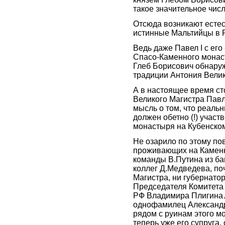
такое значительное чис
Отсюда возникают естес
истинные Мальтийцы в 
Ведь даже Павел I c е
Спасо-Каменного монасты
Глеб Борисович обнару
традиции Антония Велик
А в настоящее время ст
Великого Магистра Павла
мысль о том, что реал
должен обетно (!) учас
монастыря на Кубенском
Не озарило по этому по
проживающих на Каменн
команды В.Путина из ба
коллег Д.Медведева, по
Магистра, ни губернато
Председателя Комитета 
РФ Владимира Плигина…
однофамилец Александр
рядом с руинам этого м
теперь уже его супруга, 