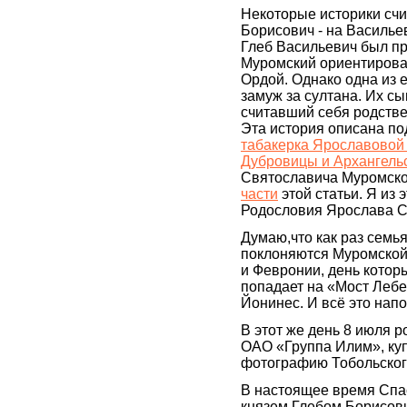
Некоторые историки счи
Борисович - на Василье
Глеб Васильевич был пр
Муромский ориентирован
Ордой. Однако одна из 
замуж за султана. Их сы
считавший себя родстве
Эта история описана по
табакерка Ярославовой 
Дубровицы и Архангель
Святославича Муромско
части
этой статьи. Я из 
Родословия Ярослава С
Думаю,что как раз семья
поклоняются Муромской
и Февронии, день которы
попадает на «Мост Лебе
Йонинес. И всё это нап
В этот же день 8 июля 
ОАО «Группа Илим», ку
фотографию Тобольского
В настоящее время Спа
князем Глебом Борисови