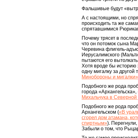
Фальшивые будут «вытря
А с настоящими, но спр
происходить та же сама
спрятавшимися Рюрика
Почему трясет в после
что он потомок сына М
Черевина флигель-адъю
Иерусалимского (Мальт
пытаются его вытолкать
Хотя вроде бы историю з
одну мигалку за другой т
Минобороны и мигалки»
Подобного же рода проб
города «Архангельска», 
Михальчука в Северной 
Подобного же рода проб
Архангельском (
«В урал
сгорел дом атамана, ко
спиртным»
). Перегнули
Забыли о том, что Рыцар
То же самое происходит