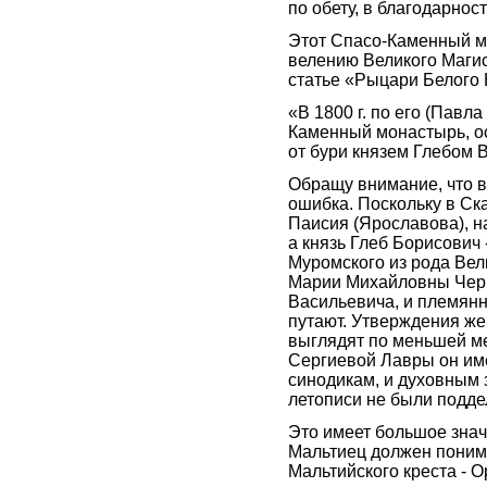
по обету, в благодарнос
Этот Спасо-Каменный мо
велению Великого Магис
статье «Рыцари Белого 
«В 1800 г. по его (Павл
Каменный монастырь, ос
от бури князем Глебом 
Обращу внимание, что в
ошибка. Поскольку в С
Паисия (Ярославова), н
а князь Глеб Борисович
Муромского из рода Вел
Марии Михайловны Черни
Васильевича, и племянн
путают. Утверждения же
выглядят по меньшей ме
Сергиевой Лавры он име
синодикам, и духовным з
летописи не были поддел
Это имеет большое знач
Мальтиец должен понима
Мальтийского креста - 