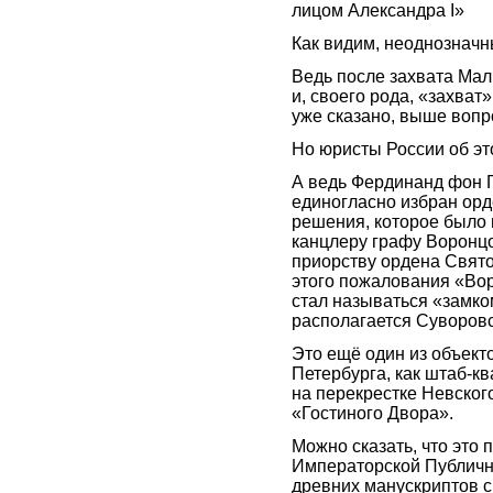
лицом Александра I»
Как видим, неоднозначн
Ведь после захвата Ма
и, своего рода, «захват
уже сказано, выше вопр
Но юристы России об эт
А ведь Фердинанд фон 
единогласно избран орд
решения, которое было
канцлеру графу Воронц
приорству ордена Свят
этого пожалования «Вор
стал называться «замко
располагается Суворов
Это ещё один из объект
Петербурга, как штаб-к
на перекрестке Невского
«Гостиного Двора».
Можно сказать, что это 
Императорской Публично
древних манускриптов 