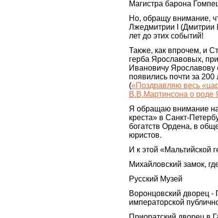
Магистра барона Гомпе
Но, обращу внимание, ч
Лжедмитрии I (Дмитрии 
лет до этих событий!
Также, как впрочем, и 
герба Ярославовых, пр
Ивановичу Ярославову о
появились почти за 200 
(
«Поздравляю весь «ца
В.В.Мартинсона о роде
Я обращаю внимание на
креста» в Санкт-Петербу
богатств Ордена, в обще
юристов.
И к этой «Мальтийской 
Михайловский замок, г
Русский Музей
Воронцовский дворец -
императорской публичн
Приоратский дворец в Г