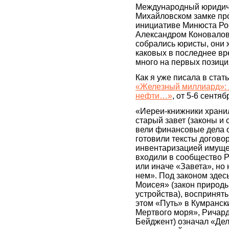
Международный юридич
Михайловском замке пр
инициативе Минюста Ро
Александром Коновалов
собрались юристы, они 
каковых в последнее вр
много на первых позиция
Как я уже писала в стат
«Железный миллиард»: 
нефти…»
, от 5-6 сентяб
«Иереи-книжники храни
старый завет (законы и 
вели финансовые дела о
готовили тексты догово
инвентаризацией имущес
входили в сообщество 
или иначе «Завета», но
нем». Под законом здес
Моисея» (закон природы
устройства), восприняты
этом «Путь» в Кумранск
Мертвого моря», Ричард
Бейджент) означал «Дел