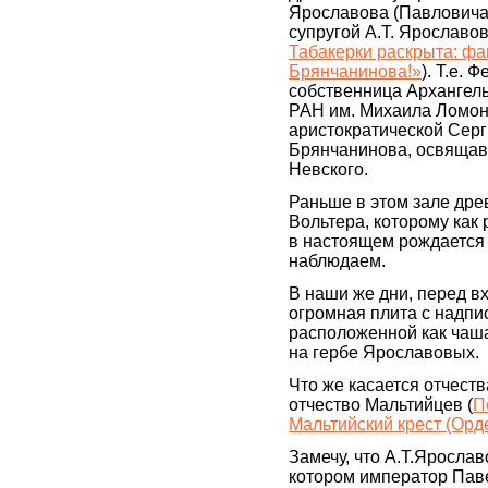
Ярославова (Павловича)
супругой А.Т. Ярославо
Табакерки раскрыта: ф
Брянчанинова!»
). Т.е.
собственница Архангель
РАН им. Михаила Ломон
аристократической Серг
Брянчанинова, освящав
Невского.
Раньше в этом зале дре
Вольтера, которому как
в настоящем рождается
наблюдаем.
В наши же дни, перед в
огромная плита с надпи
расположенной как чаша,
на гербе Ярославовых.
Что же касается отчеств
отчество Мальтийцев (
П
Мальтийский крест (Орд
Замечу, что А.Т.Ярославо
котором император Паве