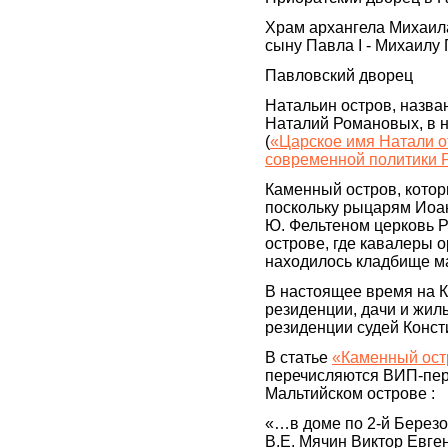
Храм архангела Михаил
сыну Павла I - Михаилу
Павловский дворец
Натальин остров, назван
Наталий Романовых, в 
(
«Царское имя Натали от
современной политики 
Каменный остров, котор
поскольку рыцарям Иоа
Ю. Фельтеном церковь 
острове, где кавалеры 
находилось кладбище м
В настоящее время на 
резиденции, дачи и жилы
резиденции судей Конст
В статье
«Каменный ост
перечисляются ВИП-пер
Мальтийском острове :
«…в доме по 2-й Березо
В.Е. Мячин Виктор Евге