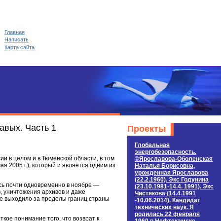
Главная
Написать
Карта сайта
авых. Часть 1
Проекты
Глобальная
энергобезопасность.
и в целом и в Тюменской области, в том
©Ярославова-Оболенская
мая 2005 г.), который и является одним из
Наталья Борисовна,
урожденная Ярославова
(22.2.1960). Экс Годунина
сь почти одновременно в ноябре —
(23.10.1981-14.4. 1991). Экс
, уничтожения архивов и даже
Чистякова (14.4.1991
не выходило за пределы границ страны
-10.06.2014). Кандидат
технических наук. Я
родилась 22 февраля
ткое понимание того, что возврат к