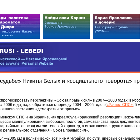
EDI
ковой — Натальи Ярославовой
vova’s Personal Website
 судьбе» Никиты Белых и «социального поворота» пр
 спрогнозировать перспективы «Союза правых сил» в 2007—2008 годах: в Росси
а» 2006 года, надо обратиться к периоду 2004—2005 годов (
«Раскол СПС»
, 5 
няшнего состояния «демократии от правых».
енском СПС и на Украине, как преамбула «оранжевой революции», вскрыли
роцессы манипулирования выборами, подлогов, самозванства, краж документов
партийных взносов) имели теневой характер, а столкновение групп и кланов 
го регионального отделения «Союза правых сил».
—2005 г.г.) в политической вотчине А.Чубайса, по сути, впервые означало че