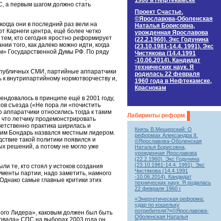
1960 в Нефтекамске
С, а первым шагом должно стать
Проект Счастье.
©Ярославова-Оболенская
когда они в последний раз вели на
Наталья Борисовна,
т Карнеги центра, ещё более четко
урожденная Ярославова
ем тем, кто сегодня яростно реформирует
(22.2.1960). Экс Годунина
ии того, как далеко можно идти, когда
(23.10.1981-14.4. 1991). Экс
м» Государственной Думы РФ. По ряду
Чистякова (14.4.1991
-10.06.2014). Кандидат
технических наук. Я
в публичных СМИ, партийные аппаратчики
родилась 22 февраля
 к внутрипартийному нормотворчеству и,
1960 года в Нефтекамске,
Краснокам
ндовалось в принципе ещё в 2001 году,
ов съезда («Не пора ли «почистить
 аппаратчики относились тогда к таким
Лабиринты реформ
, что летчику продемонстрировать
ветственно практика ширилась и
Князь В.Мещерский: О
дим Бондарь назвался местным лидером.
реформах Александра II.
дствие такой политики появился и
©Ярославова-Оболенская
х решений, а потому не могло уже
Наталья Борисовна,
урожденная Ярославова
(22.2.1960). Экс Годунина
(23.10.1981-14.4. 1991). Экс
и те, кто стоял у истоков создания
Чистякова (14.4.1991
ументы партии, надо заметить, намного
-10.06.2014). Кандидат
Однако самые главные критики этих
технических наук. Я родилась
22 февраля 1960 г
«Энергетическая реформа:
удар по кошельку
потребителя?»©Ярославова-
вного Лидера», каковым должен был быть
Оболенская Наталья
овала» СПС на выборах 2003 года он