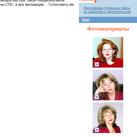
демократию при такой «национальной
ены СПС, а все желающие… Голосовать же
Ярославовы-Голицыны тайны
из табакерки в Архангельском
Еще!
Фотоматериалы