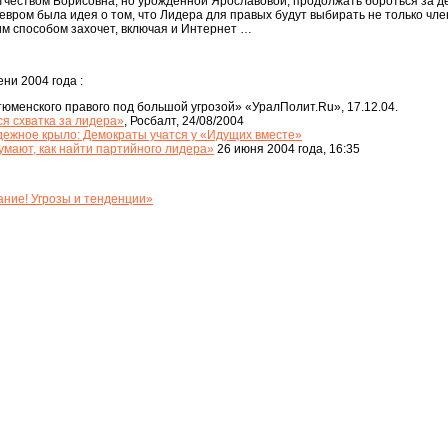
отчеством Борисовна, но урожденной Ярославовой, продолжать бороться за 
вром была идея о том, что Лидера для правых будут выбирать не только чл
ким способом захочет, включая и Интернет …
ни 2004 года :
юменского правого под большой угрозой» «УралПолит.Ru», 17.12.04.
я схватка за лидера»
, Росбалт, 24/08/2004
ежное крыло: Демократы учатся у «Идущих вместе»
мают, как найти партийного лидера»
26 июня 2004 года, 16:35
ние! Угрозы и тенденции»