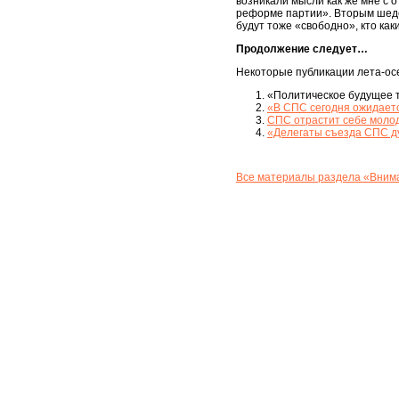
возникали мысли как же мне с 
реформе партии». Вторым шеде
будут тоже «свободно», кто ка
Продолжение следует…
Некоторые публикации лета-осе
«Политическое будущее т
«В СПС сегодня ожидаетс
СПС отрастит себе молод
«Делегаты съезда СПС ду
Все материалы раздела «Внима