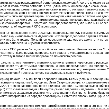
тии, призвав руководителей региональных отделений, как это следует из зако
к раз и ждали такого демарша, с той целью, чтобы он освободил «вакансию».
ра чести, напротив, «впадать» не стали и вместо отставки пытались испол
, Хакамады и пр. Регионы, по большому, счету разделились тогда на две гр
и тормозились аппаратом партии, поскольку им навязывалась тактика «от двер
ах было и так, что в состав партии целенаправленно вводились люди, работа
 за своим аппаратом — это точно. Мне представляется, что было бы и более 
уководителей отделений СПС в регионах.
жизнь», начавшаяся после 2003 года, нравилась Леониду Гозману, как миниму
о было ему именовать себя Идеологом. И хотя про Идеологов партии в Уставе 
олучить было трудно. По крайнем мере, мне не удалось это сделать ни путем
атских запросов на «бумажных носителях».
ости в СПС речи не было, как вообще нет её и сейчас. Некоторая версия Уст
в частности, было немало вопросов, как у делегата учредительного съезда пар
о Уставу и автора многих поправок от Тюменского региона.
тоже, пытались легитимно и цивилизованно вступить в переговоры с руководс
можно вести эти легитимные переговоры, множащиеся идеологи, как федеральн
имени членов СПС не согласованные с ними заявления, под которыми члены С
тих заявлений просто хотелось дезавуировать сразу и публично.
ериод, похоже, не были полны персоной Никиты Белых (если они вообще был
контроль над партией, но, однако Иван Стариков смотрелся харизматичнее 
м 2004 года по электронной почте в адреса членов СПС пошел выдающийся к
ил) этот креатив господин К.Ремчуков (сейчас владелец и издатель «Независи
ронном виде выдавался весь этот «поток сознания» без чистки. Можно было 
мают информацию «в порядке провокации». Есть такой способ, когда бурно 
сего понравился тезис о том, что партий всяких в стране много, а вот партии 