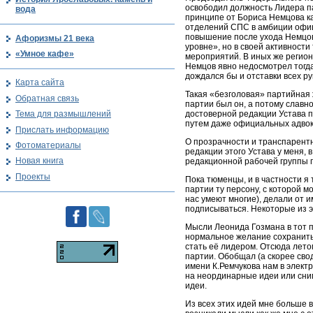
освободил должность Лидера пар
вода
принципе от Бориса Немцова ка
отделений СПС в амбиции офице
повышение после ухода Немцова
Афоризмы 21 века
уровне», но в своей активност
«Умное кафе»
мероприятий. В иных же регион
Немцов явно недосмотрел тогда
дождался бы и отставки всех р
Карта сайта
Такая «безголовая» партийная 
Обратная связь
партии был он, а потому славн
достоверной редакции Устава п
Тема для размышлений
путем даже официальных адвок
Прислать информацию
О прозрачности и транспарентн
Фотоматериалы
редакции этого Устава у меня, 
Новая книга
редакционной рабочей группы п
Проекты
Пока тюменцы, и в частности я 
партии ту персону, с которой 
нас умеют многие), делали от 
подписываться. Некоторые из э
Мысли Леонида Гозмана в тот п
нормальное желание сохранить 
стать её лидером. Отсюда лето
партии. Обобщал (а скорее свод
имени К.Ремчукова нам в элект
на неординарные идеи или сни
идеи.
Из всех этих идей мне больше в