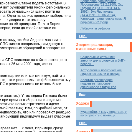
Борисовна, урожденная
нов чести, также подать в отставку. В
Ярославова (22.2.1960). Экс
 А вот руководители многих региональных
Годунина (23.10.1981-14.4.
ьзовать открывшийся шанс пойти на
1991). Экс Чистякова
(14.4.1991 -10.06.2014).
уппы. Одни пытались провести выборы «на
Кандидат технических наук. Я
и — к двери» и тактика шоу —
родилась 22 февр
вшие на её проигрыш. То, что Борис
верно, если до своей отставки он
Лабиринты реформ
Еще!
м потому, что без Лидера главным в
СПС ничего говорилось, сам доступ к
Энергия реализации,
 электронных обращений в аппарат, ни
жизненные силы
Сакральные источники
ава СПС «висела» на сайте партии, но к
энергии для монархов и ВИП-
тии от 26 мая 2001 года, члена
персон…
Астрология и политическое
лидерство земли и звезды
твом партии или, как минимум, найти в
ые, так и региональные (обезьянничать у
Золотая регенерация
подрывает мировое
ПС в регионах никак не готовы были
финансовое статус-кво
Еще!
и знакомы). У господина Гозмана было
и при прямых выборах на съезде мог
Ходоки
реатив о новых стратегиях и идеях
мой газеты»). Или, по крайней мере, от
Куда пойти, к кому податься, у
предположить, что или проверяют реакцию
кого просить о помощи…
реагирующий индивидуум выдает классные
Еще!
евреев нет… У меня, к примеру, сразу
Анонсы