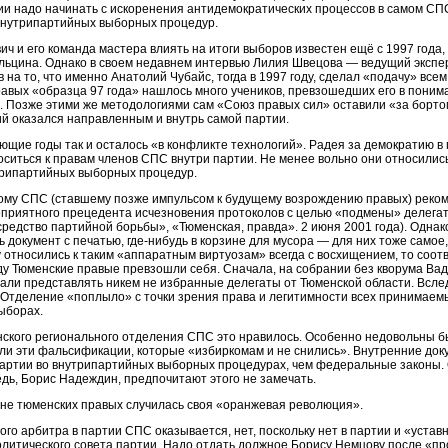
ии надо начинать с искоренения антидемократических процессов в самом СП
нутрипартийных выборных процедур.
ич и его команда мастера влиять на итоги выборов известен ещё с 1997 года, 
льцина. Однако в своем недавнем интервью Лилия Швецова — ведущий экспер
ав на то, что именно Анатолий Чубайс, тогда в 1997 году, сделал «подачу» вс
авых «образца 97 года» нашлось много учеников, превзошедших его в пониман
. Позже этими же методологиями сам «Союз правых сил» оставили «за борто
ий оказался направленным и внутрь самой партии.
ющие годы так и осталось «в конфликте технологий». Радея за демократию 
ситься к правам членов СПС внутри партии. Не менее вольно они относились
утрипартийных выборных процедур.
му СПС (ставшему позже импульсом к будущему возрождению правых) рекоме
приятного прецедента исчезновения протоколов с целью «подмены» делегат
редство партийной борьбы», «Тюменская, правда». 2 июня 2001 года). Однако
ь документ с печатью, где-нибудь в корзине для мусора — для них тоже самое
 относились к таким «аппаратным виртуозам» всегда с восхищением, то соот
ду Тюменские правые превзошли себя. Сначала, на собрании без кворума Ва
али представлять никем не избранные делегаты от Тюменской области. Всле
Отделение «поплыло» с точки зрения права и легитимности всех принимаемы
ыборах.
нского регионального отделения СПС это нравилось. Особенно недовольны был
ли эти фальсификации, которые «избиркомам и не снились». Внутренние док
артии во внутрипартийных выборных процедурах, чем федеральные законы. 
едь, Борис Надеждин, предпочитают этого не замечать.
стане тюменских правых случилась своя «оранжевая революция».
ого арбитра в партии СПС оказывается, нет, поскольку нет в партии и «уста
литического совета партии. Надо отдать должное Борису Немцову после «пр