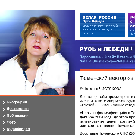
РУСЬ и ЛЕБЕДИ | RUSI — LEB
Персональный сайт Натальи Чистя
Natalia Chistiakova—Natalia Yarosla
Тюменский вектор «в
© Наталья ЧИСТЯКОВА
Для того, чтобы просмотреть и
числе и в свете «пермского чуд
Биография
«ключей» — к пониманию сегод
Достижения
«Нарывы фальсификаций» в Тюм
Публикации
декабре 2004 года. До этого п
исчезновения «денег партии» (
Фото
или, соответственно, Тюменско
Аудио/видео
Восстание Тюменского СПС (2004