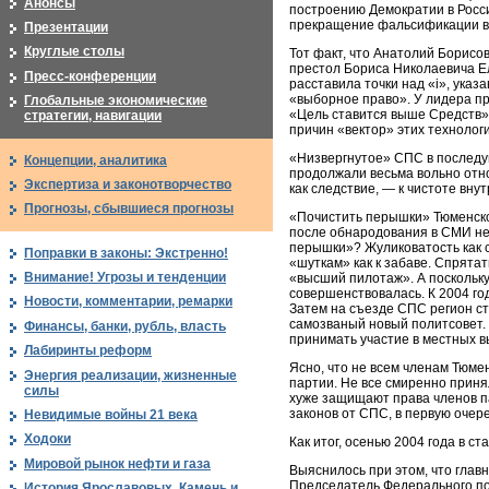
Анонсы
построению Демократии в Росс
прекращение фальсификации в
Презентации
Круглые столы
Тот факт, что Анатолий Борисов
престол Бориса Николаевича Е
Пресс-конференции
расставила точки над «i», указ
«выборное право». У лидера пр
Глобальные экономические
«Цель ставится выше Средств»
стратегии, навигации
причин «вектор» этих технолог
«Низвергнутое» СПС в последу
Концепции, аналитика
продолжали весьма вольно отно
Экспертиза и законотворчество
как следствие, — к чистоте вн
Прогнозы, сбывшиеся прогнозы
«Почистить перышки» Тюменско
после обнародования в СМИ не
перышки»? Жуликоватость как с
Поправки в законы: Экстренно!
«шуткам» как к забаве. Спрятат
Внимание! Угрозы и тенденции
«высший пилотаж». А поскольку
совершенствовалась. К 2004 го
Новости, комментарии, ремарки
Затем на съезде СПС регион ст
самозваный новый политсовет. 
Финансы, банки, рубль, власть
принимать участие в местных в
Лабиринты реформ
Ясно, что не всем членам Тюме
Энергия реализации, жизненные
партии. Не все смиренно приня
силы
хуже защищают права членов п
законов от СПС, в первую очер
Невидимые войны 21 века
Ходоки
Как итог, осенью 2004 года в 
Мировой рынок нефти и газа
Выяснилось при этом, что главн
Председатель Федерального по
История Ярославовых. Камень и