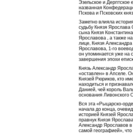
Эзельское и Дерптское 
названная Конфедераци
Пскова и Псковских княз
Заметно влияла истори
судьбу Князя Ярослава 
сына Князя Константин
Ярославова , а также на
лице, Князя Александр
Ярославова, 1-го воево
он упоминается уже на 
завершения эпохи еписк
Князь Александр Яросл
«оставлен» в Апселе. О
Князей Рюриков, кто им
находиться и признавалс
Данией, чей король Валь
основания Ливонского 
Вся эта «Рыцарско-орде
начала до конца, очевид
историей Князей Яросла
правнук Князя Ярослава
Александр Ярославов в 
самой географией», что 