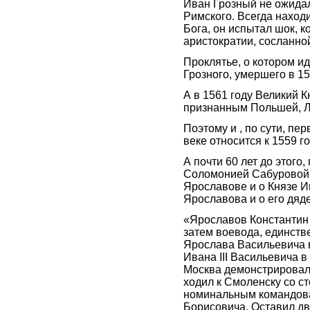
Иван Грозный не ожидал
Римского. Всегда находи
Бога, он испытал шок, к
аристократии, сосланно
Проклятье, о котором и
Грозного, умершего в 15
А в 1561 году Великий 
признанным Польшей, 
Поэтому и , по сути, пе
веке относится к 1559 г
А почти 60 лет до этого,
Соломонией Сабуровой, 
Ярославове и о Князе И
Ярославова и о его дяд
«Ярославов Константин 
затем воевода, единств
Ярослава Васильевича в 
Ивана III Васильевича в
Москва демонстрировала
ходил к Смоленску со с
номинальным командова
Борисовича. Оставил дв