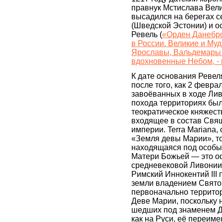
правнук Мстислава Вели
высадился на берегах 
(Шведской Эстонии) и о
Ревель (
«Орден Данебро
в России. Великие и Му
Ярославы, Вальдемары 
вдохновенные Небом, - 
К дате основания Ревел
после того, как 2 февра
завоёванных в ходе Лив
похода территориях бы
теократическое княжеств
входящее в состав Свя
империи. Terra Mariana,
«Земля девы Марии», то
находящаяся под особы
Матери Божьей — это о
средневековой Ливонии.
Римский Иннокентий III 
земли владением Святог
первоначально террито
Деве Марии, поскольку
шедших под знаменем Де
как на Руси, её переиме