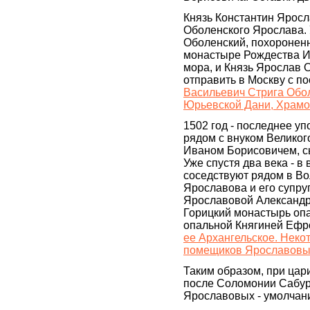
Князь Константин Яросл
Оболенского Ярослава. 
Оболенский, похоронен
монастыре Рождества Ио
мора, и Князь Ярослав 
отправить в Москву с по
Васильевич Стрига Обол
Юрьевской Дани, Храмо
1502 год - последнее у
рядом с внуком Великого
Иваном Борисовичем, с
Уже спустя два века - в
соседствуют рядом в Во
Ярославова и его супру
Ярославовой Александр
Горицкий монастырь оп
опальной Княгиней Ефр
ее Архангельское. Неко
помещиков Ярославовы
Таким образом, при цари
после Соломонии Сабуров
Ярославовых - умолчан