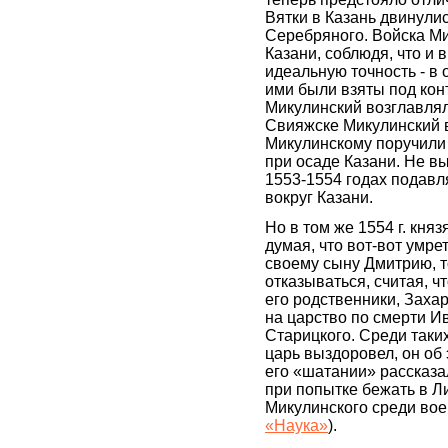
Вятки в Казань двинулис
Серебряного. Войска Ми
Казани, соблюдя, что и 
идеальную точность - в о
ими были взяты под кон
Микулинский возглавлял 
Свияжске Микулинский в
Микулинскому поручили
при осаде Казани. Не в
1553-1554 годах подавл
вокруг Казани.
Но в том же 1554 г. княз
думая, что вот-вот умре
своему сыну Дмитрию, т
отказываться, считая, ч
его родственники, Зах
на царство по смерти И
Старицкого. Среди таких
царь выздоровел, он об 
его «шатании» рассказа
при попытке бежать в Ли
Микулинского среди вое
«Наука»
).