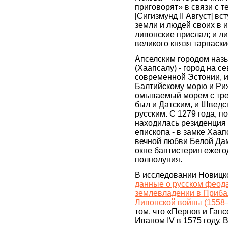
приговорят» в связи с т
[Сигизмунд II Август] вс
земли и людей своих в 
ливонские прислал; и л
великого князя тарваск
Апселским городом наз
(Хаапсалу) - город на с
современной Эстонии, 
Балтийскому морю и Риж
омываемый морем с тре
был и Датским, и Шведс
русским. С 1279 года, по
находилась резиденция 
епископа - в замке Хаапс
вечной любви Белой Да
окне баптистерия ежего
полнолуния.
В исследовании Новицко
данные о русском феод
землевладении в Приба
Ливонской войны (1558
том, что «Пернов и Гап
Иваном IV в 1575 году. 