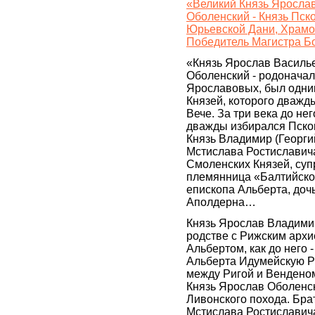
«Великий Князь Яросла
Оболенский - Князь Пск
Юрьевской Дани, Храмо
Победитель Магистра Б
«Князь Ярослав Василь
Оболенский - родоначал
Ярославовых, был одним
Князей, которого дважд
Вече. За три века до него,
дважды избирался Пско
Князь Владимир (Георги
Мстислава Ростиславич
Смоленских Князей, суп
племянница «Балтийско
епископа Альберта, доч
Аполдерна…
Князь Ярослав Владимир
родстве с Рижским арх
Альбертом, как до него 
Альберта Идумейскую Р
между Ригой и Венденом
Князь Ярослав Оболенск
Ливонского похода. Бра
Мстислава Ростиславича