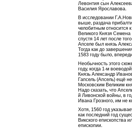
Левонтия сын Алексеева
Василия Ярославова.
В исследовании Г.А.Нов
выше, раздача прибалти
челобитным относится к
Великого Князя Семена Б
спустя 14 лет после того
Апселе был князь Алекс
Тогда как до завершени
1583 году было, впереди
Необычность этого сюжет
году, когда 1-м воеводо
Князь Александр Ивано
Гапсель (Апсель) ещё н
Московским Великим кн
Надо сказать, что Апсел
й Ливонской войны, в г
Ивана Грозного, им не 
Хотя, 1560 год указыва
как последний год суще
Викского епископства и
епископии.