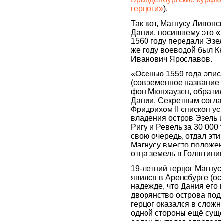
герцоги»
).
Так вот, Магнусу Ливонс
Дании, носившему это 
1560 году передали Эзел
же году воеводой был К
Иванович Ярославов.
«Осенью 1559 года эпис
(современное название
фон Мюнхаузен, обратил
Дании. Секретным согл
Фридрихом II епископ у
владения остров Эзель 
Ригу и Ревель за 30 000 
свою очередь, отдал эти
Магнусу вместо положе
отца земель в Голштинии
19-летний герцог Магнус
явился в Аренсбурге (ос
надежде, что Дания его
дворянство острова по
герцог оказался в слож
одной стороны ещё сущ