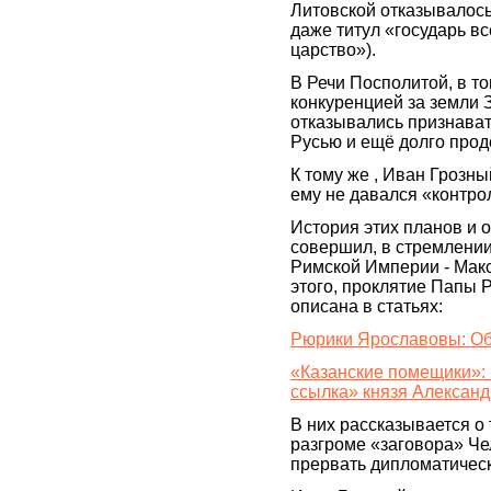
Литовской отказывалось
даже титул «государь вс
царство»).
В Речи Посполитой, в то
конкуренцией за земли 
отказывались признават
Русью и ещё долго про
К тому же , Иван Грозн
ему не давался «контро
История этих планов и 
совершил, в стремлени
Римской Империи - Макс
этого, проклятие Папы Р
описана в статьях:
Рюрики Ярославовы: Об
«Казанские помещики»: 
ссылка» князя Алексан
В них рассказывается о 
разгроме «заговора» Ч
прервать дипломатичес