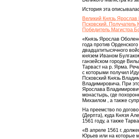
История эта описывалас
Великий Князь Ярослав 
Псковский. Получатель 
Победитель Магистра Б
«Князь Ярослав Оболен
года против Орденского 
двадцатитысячного войс
князем Иваном Булгаком
ганзейском городе Виль
Тарваст на р. Ярма. Ре
с которыми получил Ид
Псковский Князь Владим
Владимировича. При это
Ярослава Владимирови
монастырь, где похоро
Михаилом , а также суп
На преемство по догов
(Дерпта), куда Князя А
1561 году, а также Тарва
«В апреле 1561 г. долже
Юрьев или на которые ме