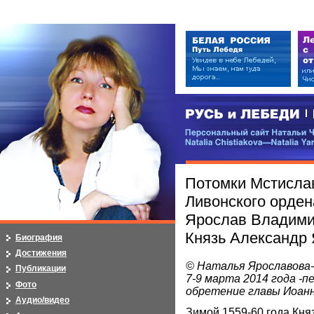
РУСЬ и ЛЕБЕДИ | RUSI — LEB
Персональный сайт Натальи Чистя
Natalia Chistiakova—Natalia Yarosla
Потомки Мстисла
Ливонского орден
Ярослав Владими
Князь Александр
Биография
Достижения
© Наталья Ярославова
Публикации
7-9 марта 2014 года -п
Фото
обретение главы Иоан
Аудио/видео
Зимой 1559-60 года Кня