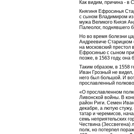
Как видим, причина - в 
Княгиня Ефросинья Стар
с сыном Владимиром из 
мужа Великого Князя Ан
Палеолог, поднявшего б
Но во время болезни ца
Андреевиче Старицком 
на московский престол 
Ефросинью с сыном при
позже, в 1563 году, она
Таким образом, в 1558 
Иван Грозный не видел,
него был большой. И во
прославленный полковод
«О прославленном полк
Ливонской войны. В конц
район Риги. Семен Иван
декабре, а лютую стужу
татар и черемисов, нач
семь неприятельских гор
Чествина (Зессвегена) 
полк, но потерпел пораж