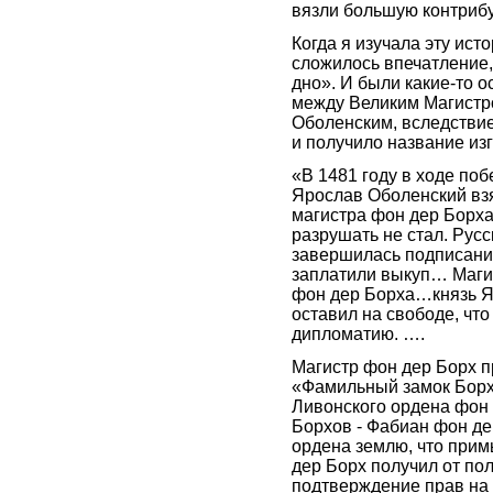
вязли большую контриб
Когда я изучала эту ист
сложилось впечатление, 
дно». И были какие-то 
между Великим Магистр
Оболенским, вследствие
и получило название из
«В 1481 году в ходе поб
Ярослав Оболенский взя
магистра фон дер Борха
разрушать не стал. Русс
завершилась подписани
заплатили выкуп… Маги
фон дер Борха…князь Яр
оставил на свободе, чт
дипломатию. ….
Магистр фон дер Борх п
«Фамильный замок Борхо
Ливонского ордена фон 
Борхов - Фабиан фон де
ордена землю, что прим
дер Борх получил от по
подтверждение прав на 