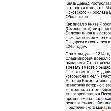
Князь Давыд Ростислави
которого и относится Ма
Псковского - Ярослава 
Оболенского».
Как писал о Князе Яро
(Смоленском) митропол
Болховитинов в «Истор
Псковского»: он «вел жи
Рыцарски и скончался 
1245 года».
При этом, уже с 1214 го
Владимирович воевал с
рыцарями. Став князем
воевать вместе с рыцар
Псковским князем, дари
которых не имел и власт
Евгения Болховитинова
известную историю с ег
конкретно, за этого Кн
его второй раз, а в Пско
прежняя жена - Ефросин
основательница Княгин
Предтеченского монасты