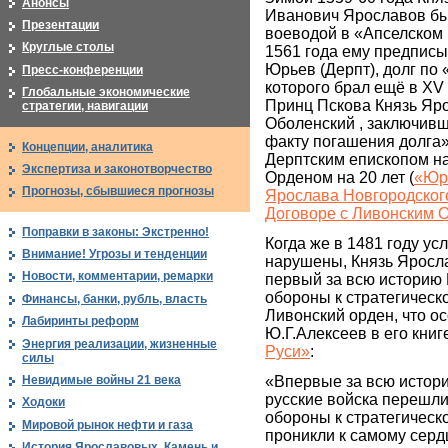
Анонсы
Иванович Ярославов бы
Презентации
воеводой в «Апселском 
Круглые столы
1561 года ему предписы
Юрьев (Дерпт), долг по
Пресс-конференции
которого брал ещё в XV 
Глобальные экономические
Принц Пскова Князь Яр
стратегии, навигации
Оболенский , заключивши
факту погашения долга»
Концепции, аналитика
Дерптским епископом на
Экспертиза и законотворчество
Орденом на 20 лет (
«Юр
Прогнозы, сбывшиеся прогнозы
Ярослава Новгородског
Договоре с Ливонским 
Поправки в законы: Экстренно!
Когда же в 1481 году у
Внимание! Угрозы и тенденции
нарушены, Князь Яросл
Новости, комментарии, ремарки
первый за всю историю 
обороны к стратегическ
Финансы, банки, рубль, власть
Ливонский орден, что ос
Лабиринты реформ
Ю.Г.Алексеев в его кни
Энергия реализации, жизненные
Руси»
:
силы
Невидимые войны 21 века
«Впервые за всю истор
русские войска перешли
Ходоки
обороны к стратегическ
Мировой рынок нефти и газа
проникли к самому серд
История Ярославовых. Камень и