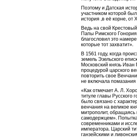
Поэтому и Датская истор
участником которой был
история ,в её корне, от
Ведь на свой Крестовый
Папы Римского Гонория I
благословил это намере
которые тот захватит».
В 1561 году, когда прои
земель Эзельского епис
Московский князь Иван Г
процедурой царского ве
повторить свое Венчани
не включала помазания 
«Как отмечает А. Л. Хор
титуле главы Русского г
было связано с характе
венчания на великое кн
митрополит, обращаясь к
самодержцем». Попытка
современниками и исслед
императора. Царский тит
ганзейскими и ливонски