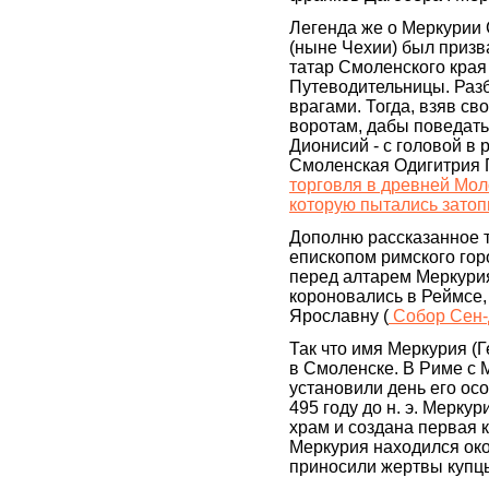
Легенда же о Меркурии 
(ныне Чехии) был призв
татар Смоленского кра
Путеводительницы. Разб
врагами. Тогда, взяв св
воротам, дабы поведат
Дионисий - с головой в 
Смоленская Одигитрия 
торговля в древней Мол
которую пытались затоп
Дополню рассказанное т
епископом римского гор
перед алтарем Меркурия
короновались в Реймсе,
Ярославну (
Собор Сен-
Так что имя Меркурия (Г
в Смоленске. В Риме с
установили день его осо
495 году до н. э. Мерк
храм и создана первая 
Меркурия находился око
приносили жертвы купц