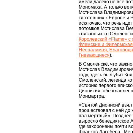
имели далеко не все п
Мономаха. А только вет
Мстислава Владимирови
тяготевших к Европе и 
исключаю, что речь идет
потомков Мстислава Вел
связанных со Смоленск
Королевский «Flame» с 
Флемские и Филермская
Неопалимая, Благородн
Гневающиеся
).
В Смоленске, что важно
Мстислав Владимирович 
году, здесь был убит Кн
Смоленский, легенда ко
историю первого еписко
Дионисия, обезглавлен
Монмартра.
«Cвятой Дионисий взял 
прошествовал с ней до 
пал мёртвый». Позднее 
выросло бенедиктское 
где захоронены почти в
франков Дагобера I Мер