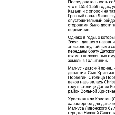
Последовательность соб
что в 1558-1559 годах, 
Казани и с опорой на та
Грозный начал Ливонску
опустошительный рейдов
сторонами было достиг
перемирие.
Однако в годы, о которы
Эзеля, давшего названи
эпископству, тайными 
переданы брату Датског
взамен положенных ему
земель в Голштинии.
Магнус - датский принц 
династии. Сын Христиана
Норвегии .Столица Норв
веков называлась Christ
году в столице Дании К
район Вольной Христиа
Христиан или Кристан (Ch
характерное для датски
Магнуса Ливонского был
герцога Нижней Саксони