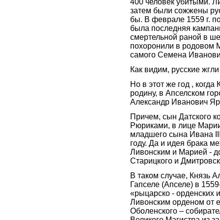
400 человек убитыми. Л
затем были сожжены рус
бы. В феврале 1559 г. п
была последняя кампани
смертельной раной в шею
похоронили в родовом М
самого Семена Иванов
Как видим, русские жгли
Но в этот же год , когд
родину, в Апселском го
Александр Иванович Яр
Причем, сын Датского ко
Рюриками, в лице Марии
младшего сына Ивана III
году. Да и идея брака 
Ливонским и Марией - 
Старицкого и Дмитровско
В таком случае, Князь 
Гапселе (Апселе) в 1559
«рыцарско - орденских 
Ливонским орденом от 
Оболенского – собирате
Великого Магистра из з