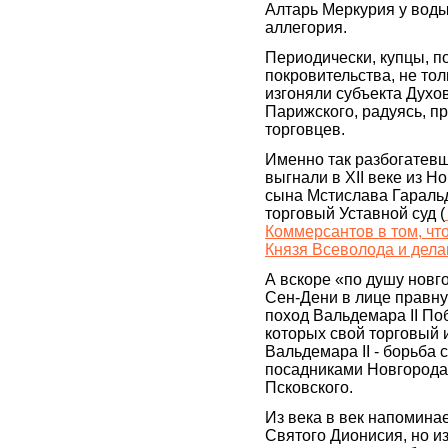
Алтарь Меркурия у воды 
аллегория.
Периодически, купцы, п
покровительства, не тол
изгоняли субъекта Духо
Парижского, радуясь, при
торговцев.
Именно так разбогатев
выгнали в XII веке из Н
сына Мстислава Гаральд
торговый Уставной суд (
Коммерсантов в том, чт
Князя Всеволода и дел
А вскоре «по душу нов
Сен-Дени в лице правнук
поход Вальдемара II По
которых свой торговый 
Вальдемара II - борьба 
посадниками Новгорода
Псковского.
Из века в век напомина
Святого Дионисия, но из