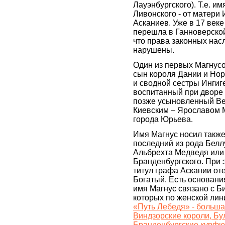
Лауэнбургского). Т.е. и
Ливонского - от матери 
Асканиев. Уже в 17 век
перешла в Ганноверской
что права законных нас
нарушены.
Один из первых Магнусо
сын короля Дании и Но
и сводной сестры Инги
воспитанный при дворе 
позже усыновленный Ве
Киевским – Ярославом 
города Юрьева.
Имя Магнус носил также
последний из рода Белл
Альбрехта Медведя или 
Бранденбургского. При 
титул графа Аскании оте
Богатый. Есть основани
имя Магнус связано с Б
которых по женской лин
«Путь Лебедя» - больша
Виндзорские короли, Бу
Бранденбургские курфю