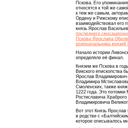
Пскова. Его упоминания
относятся к той же само
к тем же самым, актора
Ордену и Рижскому епис
взаимодействовал его п
князь Ярослав Васильев
последнего сенсационн
Пскова Ярослава Оболен
родоначальника князей
Начало истории Ливонск
определяло её финал.
Князем же Пскова в год
Викского епископства б
Ярослав Владимирович 
Владимира Мстиславови
Смоленских, также княж
1222 года. Это потомки
Ростиславича Храброго 
Владимировича Великого
Вот этот Князь Ярослав
в родстве с «Балтийски
которое описывалось мн