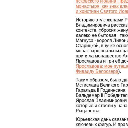
псковского Иоанна Пред
монастыря, как знак вл
и христиан Святого Иоа
Историю эту с женами 
Владимировича рассказ
контексте, «бросил жен
далеко не бытовая , так
Магнуса - короля Ливон
Старицкой, внучке осно
монастыря опальных цари
приняла монашество Ал
Ярославова и три её доч
Ярославова: мое путеш
Фиваиду Белоозера
).
Таким образом, было дв
Мстислава Великого Гар
Гаральда II Годвинсана:
Вальдемар II Победител
Ярослав Владимирович 
которые и стояли у нач
Рыцарства.
Юрьевская дань связана
ключевых фигур. И пра