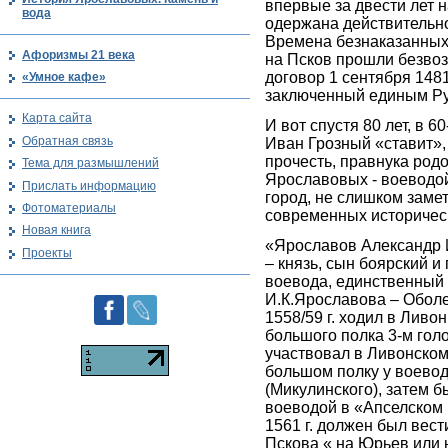
впервые за двести лет 
вода
одержана действительн
Времена безнаказанных
Афоризмы 21 века
на Псков прошли безво
договор 1 сентября 148
«Умное кафе»
заключенный единым Ру
Карта сайта
И вот спустя 80 лет, в 6
Обратная связь
Иван Грозный «ставит»,
прочесть, правнука род
Тема для размышлений
Ярославовых - воеводой
Прислать информацию
город, не слишком заме
Фотоматериалы
современных историческ
Новая книга
«Ярославов Александр 
Проекты
– князь, сын боярский и 
воевода, единственный 
И.К.Ярославова – Обол
1558/59 г. ходил в Ливо
большого полка 3-м голо
участвовал в Ливонском
большом полку у воевод
(Микулинского), затем б
воеводой в «Апселском 
1561 г. должен был вест
Пскова « на Юрьев или 