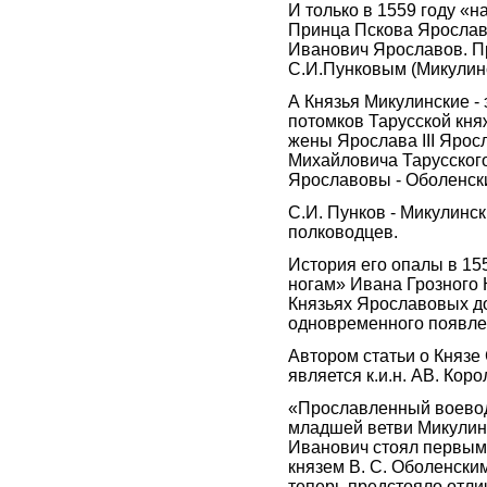
И только в 1559 году «н
Принца Пскова Ярослав
Иванович Ярославов. П
С.И.Пунковым (Микулин
А Князья Микулинские - 
потомков Тарусской кня
жены Ярослава III Ярос
Михайловича Тарусского
Ярославовы - Оболенск
С.И. Пунков - Микулинск
полководцев.
История его опалы в 155
ногам» Ивана Грозного 
Князьях Ярославовых до 
одновременного появлен
Автором статьи о Князе
является к.и.н. АВ. Коро
«Прославленный воевода
младшей ветви Микулинс
Иванович стоял первым 
князем В. С. Оболенск
теперь предстояло отли