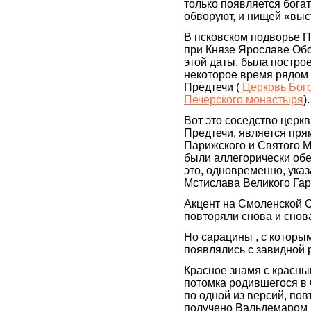
только появляется богатс
обворуют, и нищей «выс
В псковском подворье 
при Князе Ярославе Обол
этой даты, была постро
некоторое время рядом
Предтечи (
Церковь Бого
Печерского монастыря
).
Вот это соседство церк
Предтечи, является пр
Парижского и Святого М
были аллегорически обе
это, одновременно, ука
Мстислава Великого Гар
Акцент на Смоленской 
повторяли снова и снов
Но сарацины , с которым
появлялись с завидной 
Красное знамя с красны
потомка родившегося в 
по одной из версий, пов
получено Вальдемаром I