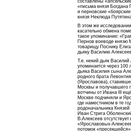
составлены «апсельски
«письма князя Богдана 
и перновские «боярские
князя Неклюда Путятина
В этом же исследовании
касательно обмена поме
такое упоминание: «Гра
Пернов воеводе князю М
товарищу Поснику Елиза
дьяку Василию Алексее
Т.е. некий дьяк Василий
упоминается через 100 л
дьяка Василия сына Але
родного брата Левонти
(Ярославова), ставивше
Москвы и получавшего 
вотчины от Ивана III ещё
Москве подчиняли и Яро
где наместником в те го
родоначальника Князей 
Иван Стрига Оболенский
В.Алексеев отсутствует
«Ярославовых-Алексеев
потомок «пресекшейся» 