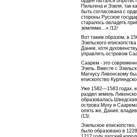
орден пытался опротес
Пильтена и Эзеля, так к
быть согласована с орд
стороны Русское госуда
старалось овладеть пр
землями…» /12/
Вот таким образом, в 15
Эзельского епископств
Дании, хотя духовенств
управлять островом Саа
Саарем - это современн
Эзель. Вместе с Эзельс
Магнусу Ливонскому был
епископство Курляндско
Уже 1582—1583 годах, 
раздел земель Ливонско
образовалась Шведская
острова Муху и Саарема
опять же, Дания, владе
/13/.
Эзельское епископство, 
было образовано в 1228 г
1217 году датский корол