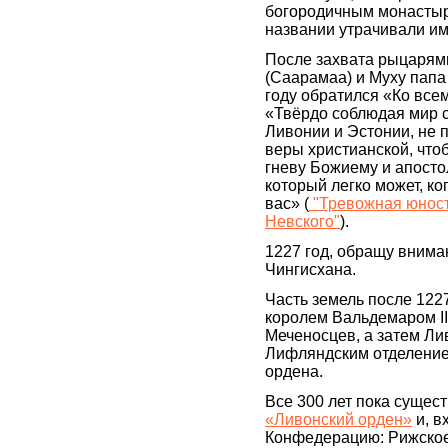
богородичным монастыр
названии утрачивали и
После захвата рыцарям
(Саарамаа) и Муху папа 
году обратился «Ко все
«Твёрдо соблюдая мир 
Ливонии и Эстонии, не 
веры христианской, что
гневу Божиему и апосто
который легко может, ко
вас» (
"Тревожная юност
Невского"
).
1227 год, обращу вниман
Чингисхана.
Часть земель после 122
королем Вальдемаром II
Меченосцев, а затем Ли
Лифляндским отделение
ордена.
Все 300 лет пока сущест
«Ливонский орден»
и, в
Конфедерацию: Рижское