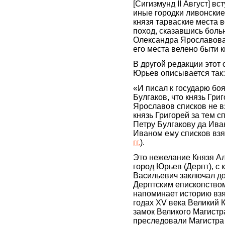
[Сигизмунд II Август] в
иные городки ливонские
князя тарваские места
поход, сказавшись боль
Олександра Ярославова 
его места велено быти 
В другой редакции этот
Юрьев описывается так:
«И писал к государю бо
Булгаков, что князь Гри
Ярославов списков не вз
князь Григорей за тем с
Петру Булгакову да Ива
Иваном ему списков взя
гг.
).
Это нежелание Князя А
город Юрьев (Дерпт), с
Васильевич заключал до
Дерптским епископством
напоминает историю взя
годах XV века Великий 
замок Великого Магистр
преследовали Магистра 