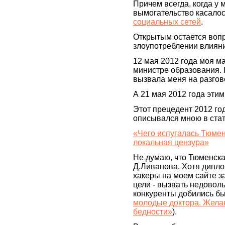
Причем всегда, когда у
вымогательство касало
социальных сетей
.
Открытым остается вопр
злоупотреблении влияни
12 мая 2012 года моя ма
министре образования. 
вызвала меня на разгов
А 21 мая 2012 года эти
Этот прецедент 2012 го
описывался мною в ста
«Чего испугалась Тюмен
локальная цензура»
Не думаю, что Тюменска
Д.Ливанова. Хотя дипло
хакеры на моем сайте з
цели - вызвать недоволь
конкуренты добились бы
молодые доктора. Жела
бедности»
).