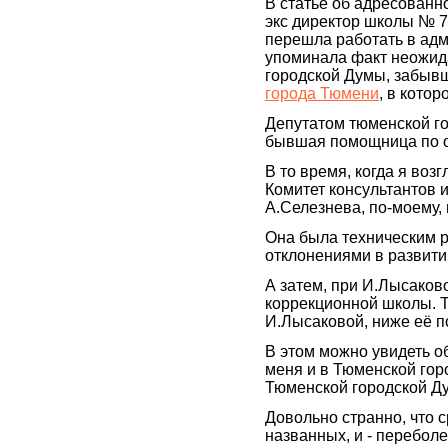
В статье об адресованно
экс директор школы № 7
перешла работать в адм
упоминала факт неожид
городской Думы, забыв
города Тюмени
, в котор
Депутатом тюменской г
бывшая помощница по о
В то время, когда я во
Комитет консультантов 
А.Селезнева, по-моему,
Она была техническим р
отклонениями в развити
А затем, при И.Лысаков
коррекционной школы. Т
И.Лысаковой, ниже её п
В этом можно увидеть 
меня и в Тюменской гор
Тюменской городской Ду
Довольно странно, что ср
названных, и - перебо