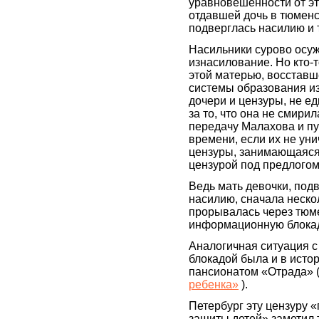
уравновешенности от эт
отдавшей дочь в тюменс
подверглась насилию и 
Насильники сурово осу
изнасилование. Но кто-
этой матерью, восставш
системы образования из
дочери и цензуры, не е
за то, что она не смири
передачу Малахова и пу
времени, если их не уни
цензуры, занимающаяся
цензурой под предлогом
Ведь мать девочки, под
насилию, сначала неско
прорывалась через тюм
информационную блокад
Аналогичная ситуация 
блокадой была и в исто
пансионатом «Отрада» 
ребенка»
).
Петербург эту цензуру 
защиты детей» заметил 