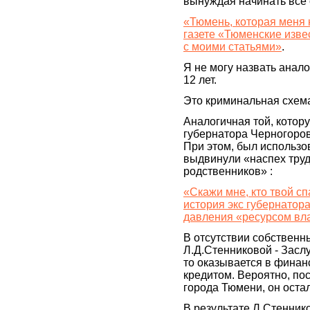
вынуждая начинать все 
«Тюмень, которая меня
газете «Тюменские изве
c моими статьями»
.
Я не могу назвать анало
12 лет.
Это криминальная схем
Аналогичная той, котор
губернатора Черногоро
При этом, был использо
выдвинули «наспех тру
родственников» :
«Скажи мне, кто твой сп
история экс губернатор
давления «ресурсом вл
В отсутствии собственн
Л.Д.Стенниковой - Засл
то оказывается в финан
кредитом. Вероятно, пос
города Тюмени, он остал
В результате Л.Стеннико