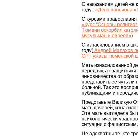
С наказанием детей «в 
году :
«Дело пансиона «
С курсами православия 
«Курс “Основы религиоз
Тюмени оскорбил католи
мусульман и евреев»
)
С изнасилованием в шко
году(
Андрей Малахов по
ОРТ ужасы тюменской ш
Мать изнасилованной де
передачу, а «защитники
чиновничества от обра
представить её чуть ли 
больной. Так это воспр
публикациям и передаче
Представьте Великую О
мать дочерей, изнасил
Эта мать выглядела бы 
психологически уравнов
ситуации с фашистским
Не адекватны те, кто тр