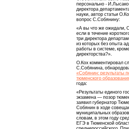
персонально - И.Лысако
директора департамент
науки, автор статьи О.К
вопрос С.Собянину:
«А вы что же ожидали, 
если в течение коротко
три директора департам
из которых без опыта а
работы в системе, кром
директорства?».
О.Кох комментировал с
С.Собянина, обнародова
«Собянин: результаты 
тюменского образовани
года:
«Результаты единого го
экзамена — позор тюмен
заявил губернатор Тюме
Собянин в ходе совеща
муниципальных образова
словам, в этом году сре
ЕГЭ в Тюменской облас
среднероссийского. При