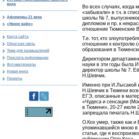
вода
Во всех случаях, когда 
«забывали» в т.ч. в спи
Афоризмы 21 века
школы № 7, выпускнико
дипломом и пр. к некра
«Умное кафе»
отношение Тюменские В
Карта сайта
Т.е. тот, кто злоупотреб
отношение к контролю 
Обратная связь
образования в Тюменско
Тема для размышлений
Прислать информацию
Директором департамен
науки в эти годы была И
Фотоматериалы
директор школы № 7. Её
Новая книга
Н.Шевчик.
Проекты
Именно при И.Лысакой и
Н.Шевчик в Тюмени воз
ЕГЭ, описанные в матер
«Чудеса и сенсации (Мо
в Тюмени», 20-27 июля 2
запрещала печатать Н.
О.Кох умер, также как и
упоминавшийся мною в
статье, где я воспроизв
публикации Отто Коха.