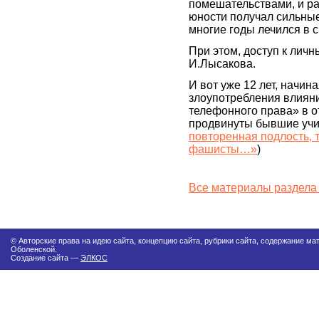
помешательствами, и раб
юности получал сильные 
многие годы лечился в 
При этом, доступ к лич
И.Лысакова.
И вот уже 12 лет, начин
злоупотребления влияние
телефонного права» в о
продвинуты бывшие учит
повторенная подлость,
фашисты…»
)
Все материалы раздела
© Авторские права на идею сайта, концепцию сайта, рубрики сайта, содержание м
Оболенской.
Создание сайта —
ЭЛКОС