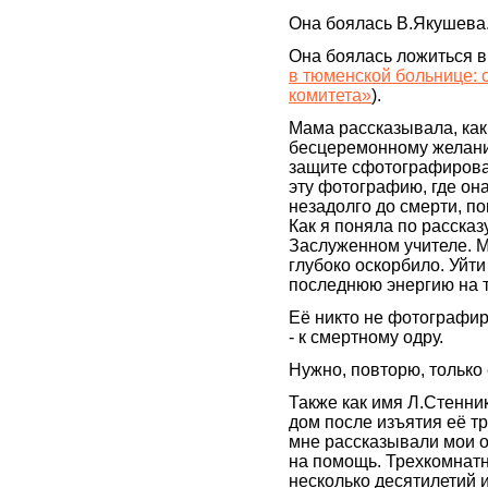
Она боялась В.Якушева
Она боялась ложиться в
в тюменской больнице:
комитета»
).
Мама рассказывала, как
бесцеремонному желани
защите сфотографироват
эту фотографию, где он
незадолго до смерти, п
Как я поняла по рассказ
Заслуженном учителе. Ма
глубоко оскорбило. Уйти
последнюю энергию на т
Её никто не фотографир
- к смертному одру.
Нужно, повторю, только 
Также как имя Л.Стенни
дом после изъятия её т
мне рассказывали мои о
на помощь. Трехкомнатн
несколько десятилетий и