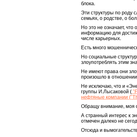
блока.
Эти структуры по роду
семьях, о родстве, о бо
Но это не означает, что
информацию для достиж
числе карьерных.
Есть много мошенничес
Но социальные структур
злоупотреблять этим зн
Не имеют права они зло
произошло в отношении
Не исключаю, что и «Эн
группы И.Лысаковой (
"Р
нефтяные компании ("Th
Обращу внимание, моя о
А странный интерес к э
отмечен далеко не сегод
Отсюда и вымогательств