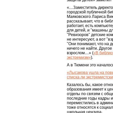
«…Заместитель директо
городской публичной биб
Маяковского Лариса Ви
рассказывает, что в библ
работает, есть компьют
для детей, и "машины д
"Ревизоров" детские ко
не интересуют, а вот "в
"Они понимают, что на 
ничего не найти. Другое 
взрослом…» (
«В библио
экстремизм»
).
А в Тюмени это началос
«Лысакова ушла на повы
списка ли экстремистск
Казалось бы, какое отн
образования имеет к цен
отделы по связям с общ
последние годы кадры из
переместились в админ
тоже относятся к социал
школьная цензура.