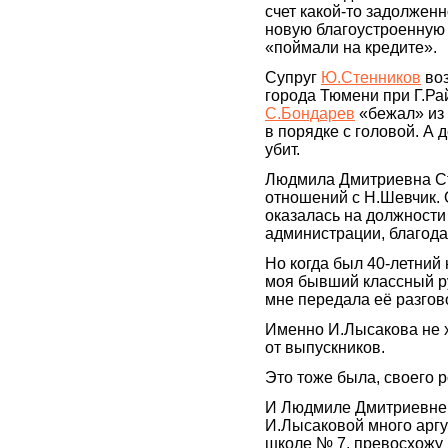
счет какой-то задолженн
новую благоустроенную к
«поймали на кредите».
Супруг
Ю.Стенников
воз
города Тюмени при Г.Ра
С.Бондарев
«бежал» из 
в порядке с головой. А 
убит.
Людмила Дмитриевна Ст
отношений с Н.Шевчик. 
оказалась на должности
администрации, благодар
Но когда был 40-летний
моя бывший классный р
мне передала её разгов
Именно И.Лысакова не х
от выпускников.
Это тоже была, своего р
И Людмиле Дмитриевне 
И.Лысаковой много аргум
школе № 7, превосхожу 