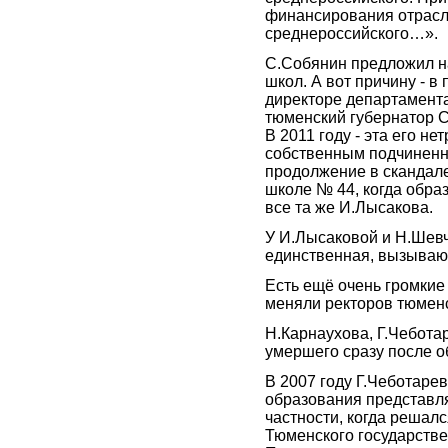
финансирования отрасл
среднероссийского…».
С.Собянин предложил н
школ. А вот причину - в
директоре департамента
тюменский губернатор С
В 2011 году - эта его не
собственным подчинен
продолжение в скандале
школе № 44, когда обра
все та же И.Лысакова.
У И.Лысаковой и Н.Шевч
единственная, вызываю
Есть ещё очень громкие 
меняли ректоров тюмен
Н.Карнаухова, Г.Чебота
умершего сразу после 
В 2007 году Г.Чеботаре
образования представл
частности, когда решалс
Тюменского государстве