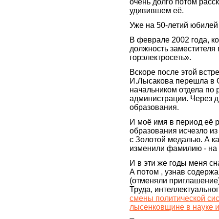
очень долго потом расс
удивившем её.
Уже на 50-летий юбилей
В феврале 2002 года, к
должность заместителя
горэлектросеть».
Вскоре после этой встр
И.Лысакова перешла в 
начальником отдела по 
администрации. Через д
образования.
И моё имя в период её
образования исчезло из
с Золотой медалью. А к
изменили фамилию - на
И в эти же годы меня с
А потом , узнав содержа
(отменяли приглашение)
Труда, интеллектуальног
смены политической сис
лысенковщине в науке и