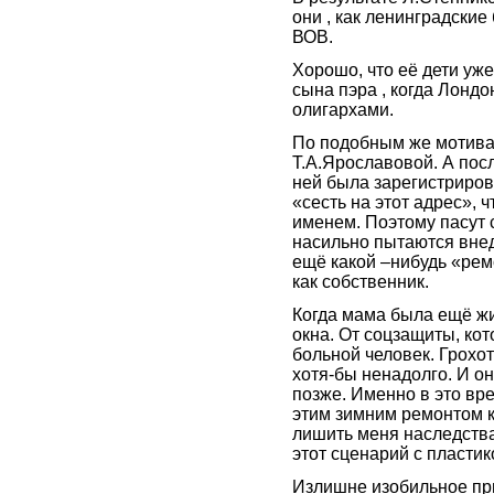
они , как ленинградски
ВОВ.
Хорошо, что её дети уж
сына пэра , когда Лонд
олигархами.
По подобным же мотива
Т.А.Ярославовой. А посл
ней была зарегистриров
«сесть на этот адрес», 
именем. Поэтому пасут с
насильно пытаются внед
ещё какой –нибудь «ремо
как собственник.
Когда мама была ещё жи
окна. От соцзащиты, ко
больной человек. Грохот
хотя-бы ненадолго. И он
позже. Именно в это вр
этим зимним ремонтом к
лишить меня наследства
этот сценарий с пласти
Излишне изобильное при