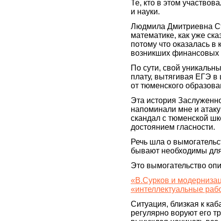
Те, кто в этом участвов
и науки.
Людмила Дмитриевна Ст
математике, как уже ск
потому что оказалась в
возникших финансовых 
По сути, свой уникальн
плату, вытягивая ЕГЭ в
от тюменского образова
Эта история Заслуженно
напоминали мне и атаку 
скандал с тюменской шк
достоянием гласности.
Речь шла о вымогательс
бывают необходимы для
Это вымогательство опи
«В.Сурков и модерниза
«интеллектуальные раб
Ситуация, близкая к каб
регулярно воруют его т