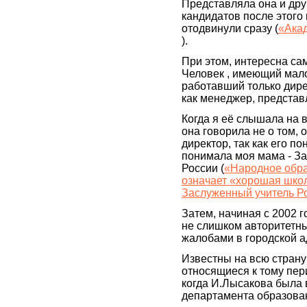
Представляла она и дру
кандидатов после этого
отодвинули сразу (
«Акад
).
При этом, интересна сам
Человек , имеющий мало
работавший только дире
как менеджер, представ
Когда я её слышала на 
она говорила не о том, 
директор, так как его по
понимала моя мама - З
России (
«Народное обра
означает «хорошая школ
Заслуженный учитель Р
Затем, начиная с 2002 г
не слишком авторитетны
жалобами в городской 
Известны на всю страну
относящиеся к тому пери
когда И.Лысакова была 
департамента образован