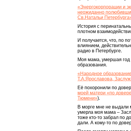
«Энергокорпорации и эк
неожиданно полюбившие
Св.Натальи Петербурга
История с перинатальны
плотном взаимодействи
И получается, что, по п
влиянием, действительн
радио в Петербурге.
Моя мама, умершая год
образования.
«Народное образование.
Т.А.Ярославова, Заслуж
Её похоронили по довер
моей матери «по довере
Тюмени»
).
В морге мне не выдали 
умерла моя мама – Засл
тоже кто-то забрал по д
дали. А кому-то по дове