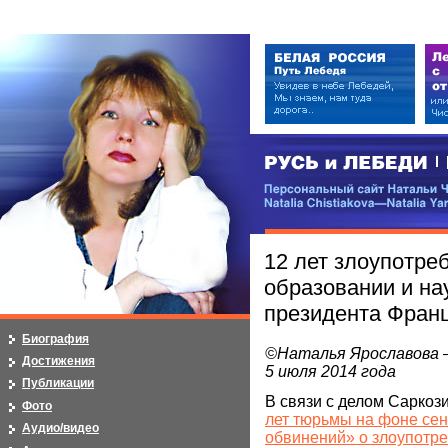
РУСЬ и ЛЕБЕДИ | RUSI — LEB
Персональный сайт Натальи Чистя
Natalia Chistiakova—Natalia Yarosla
12 лет злоупотре
образовании и нау
президента Фран
Биография
©Наталья Ярославова 
Достижения
5 июля 2014 года
Публикации
В связи с делом Саркоз
Фото
лет тюрьмы на фоне се
Аудио/видео
обвинений» о злоупотр