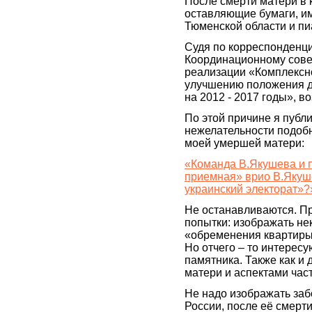
После смерти матери в 
оставляющие бумаги, и
Тюменской области и пи
Судя по корреспонденци
Координационному совет
реализации «Комплексн
улучшению положения де
на 2012 - 2017 годы», 
По этой причине я публ
нежелательности подобн
моей умершей матери:
«Команда В.Якушева и 
приемная» врио В.Якуш
украинский электорат»?
Не останавливаются. П
попытки: изображать не
«обременения квартиры
Но отчего – то интерес
памятника. Также как и
матери и аспектами час
Не надо изображать заб
России, после её смерти