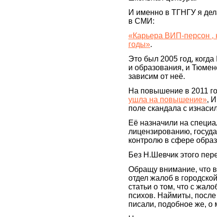
И именно в ТГНГУ я дел
в СМИ:
«Карьера ВИП-персон , 
годы»
.
Это был 2005 год, когд
и образования, и Тюмен
зависим от неё.
На повышение в 2011 го
ушла на повышение»
, 
поле скандала с изнаси
Её назначили на специа
лицензированию, госуда
контролю в сфере обра
Без Н.Шевчик этого пер
Обращу внимание, что в
отдел жалоб в городско
статьи о том, что с жал
психов. Наймиты, после 
писали, подобное же, о