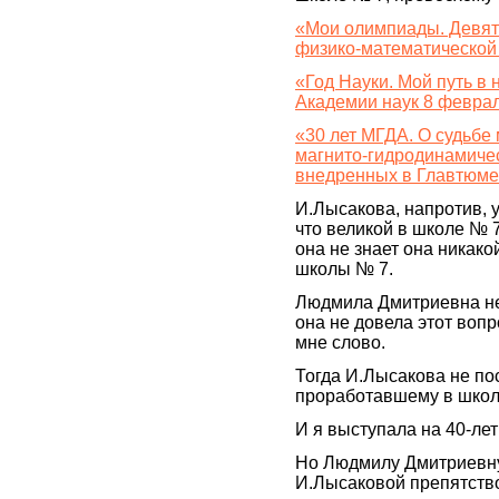
«Мои олимпиады. Девять
физико-математической
«Год Науки. Мой путь в 
Академии наук 8 февра
«30 лет МГДА. О судьбе
магнито-гидродинамиче
внедренных в Главтюме
И.Лысакова, напротив, 
что великой в школе № 
она не знает она никак
школы № 7.
Людмила Дмитриевна не
она не довела этот воп
мне слово.
Тогда И.Лысакова не по
проработавшему в школе
И я выступала на 40-ле
Но Людмилу Дмитриевну
И.Лысаковой препятство