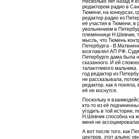
Несколько лет назад я е
редактором радио в Сан
Тюмени, на конкурсах, г
редактор радио из Пете
её участия в Тюмени, в
увольнением в Петербург
племяннице Н.Шевчик, то
мысль, что Тюмень конт
Петербурга - В.Матвиен
возглавлял АП РФ. Судя 
Петербурге дама была н
сказанного. И ей сложно
талантливого мальчика.
год редактор из Петерб
не рассказывала, потом
редактор, как я поняла
её не коснутся.
Поскольку я взаимодейст
кто-то из её подчиненн
угодить в той истории, 
Н.Шевчик способна на ж
меня не ассоциировалас
А вот после того, как П
центров, этот альянс ув