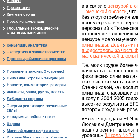
Анонсы
и в связи с
цензурой в 
Презентации
Тюменской области
, чт
Круглые столы
без злоупотребления вл
Пресс-конференции
просмотрела весь переч
персоналий в Тюменско
Глобальные экономические
стратегии, навигации
отношение к лишению ме
цензуре моего научного
олимпиады. Девять «ин
Концепции, аналитика
пьедесталов» за честь 
Экспертиза и законотворчество
математической школы
Прогнозы, сбывшиеся прогнозы
Т.е. моих трудов более ч
начинать с завоеванных
Поправки в законы: Экстренно!
физических олимпиадах 
Внимание! Угрозы и тенденции
которые потом ставили в
Новости, комментарии, ремарки
Стенниковой, как восп
Финансы, банки, рубль, власть
олимпиад, спасавшей э
школу в 2004-2005 года
Лабиринты реформ
высокие результаты ЕГЭ
Энергия реализации, жизненные
позора» с худшими резу
силы
Невидимые войны 21 века
«Блестяще сдали ЕГЭ п
Людмилы Дмитриевны в 
Ходоки
подняв рейтинг школы 
Мировой рынок нефти и газа
уровень» (
Школа № 7
)
История Ярославовых. Камень и