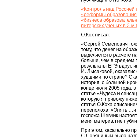
«Контроль над Россией
«реформы образования»
«бизнеса образовательн
питерских ученых в 3-м
О.Кох писал:
«Сергей Семенович тож
тому, что денег на обра
выделяется в расчете н
больше, чем в среднем п
результаты ЕГЭ вдруг, 
И. Лысаковой, оказалис
худшими по стране? Ск
история, с большой иро
конце июля 2005 года, в
статье «Чудеса и сенсац
которую я привожу ниже
статья О.Коха описание
переполоха: «Опять …и 
госпожа Шевчик настоят
меня материал не публи
При этом, касательно пр
С.Собяниным было назв