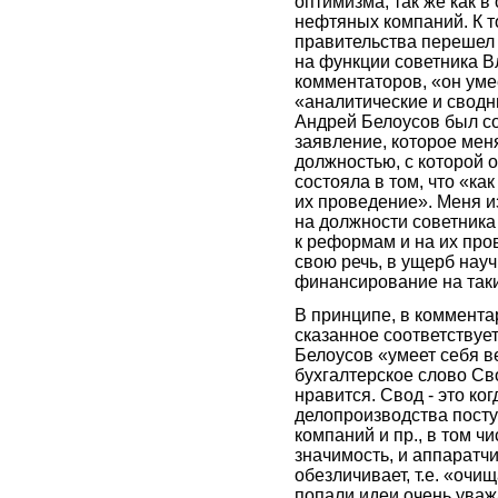
оптимизма, так же как 
нефтяных компаний. К т
правительства перешел 
на функции советника 
комментаторов, «он уме
«аналитические и сводн
Андрей Белоусов был с
заявление, которое мен
должностью, с которой 
состояла в том, что «ка
их проведение». Меня из
на должности советника
к реформам и на их про
свою речь, в ущерб нау
финансирование на таки
В принципе, в комментар
сказанное соответствуе
Белоусов «умеет себя ве
бухгалтерское слово Св
нравится. Свод - это ко
делопроизводства посту
компаний и пр., в том 
значимость, и аппаратчи
обезличивает, т.е. «очи
попали идеи очень ува