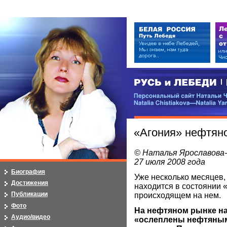
РУСЬ и ЛЕБЕДИ | RUSI — LEB
Персональный сайт Натальи Чистя
Natalia Chistiakova—Natalia Yarosla
«Агония» нефтян
© Наталья Ярославова
27 июля 2008 года
Биография
Уже несколько месяцев,
Достижения
находится в состоянии 
Публикации
происходящем на нем.
Фото
На нефтяном рынке н
Аудио/видео
«ослеплены нефтяным 