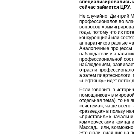
специализировались и
сейчас займется ЦРУ.
Не случайно, Дмитрий 
профессионалов во вла
вопросов «эммигрировал
годы, потому что их пот
конкуренцией или состя
аппаратчиков разные «
Аналогичные процессы и
наблюдатели и аналитик
профессиональной сост
наблюдениям, развиваетс
отрасли профессионало
а затем пиартехнологи, 
«нефтянку» идет поток 
Если говорить в историч
помощников» в мировой 
отдельная тема), то не я
«система», чаще всего, 
«разведка» в пользу нача
«приставил» к начальни
коммерческими компания
Массад... или, возможно
Это люди, сидящие на 