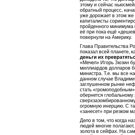
этому и сейчас ньюсмей
обратный процесс, начав
уже дорожает в этом же
капиталисты сориентир
пройденного минимума 
её при пока ещё «дешев
повернули на Америку.
Глава Правительства Ро
показал всей планете, 
деньги их превратятьс
«Мечел» Игорь Зюзин бу
миллиардов долларов бе
министра. Т.е. мы все 
данном случае Владими
заглушенном рынке неф
стать «громоподобным»
обернется глобальному э
сверхзазомбированному,
огромную инерцию. С та
«занесет» при резком м
Дело в том, что когда 
людей многие полагают, 
золота в сейфах. На сам