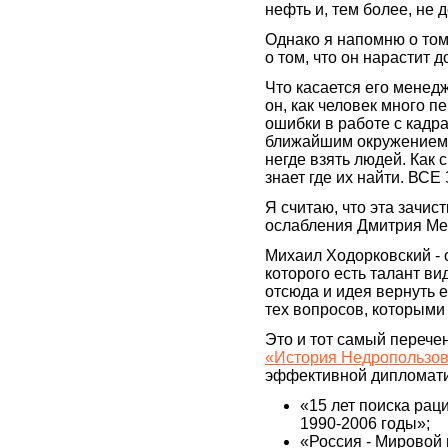
нефть и, тем более, не 
Однако я напомню о том
о том, что он нарастит д
Что касается его менедж
он, как человек много 
ошибки в работе с кадр
ближайшим окружением.
негде взять людей. Как
знает где их найти.
Я считаю, что эта зачис
ослабления Дмитрия Ме
Михаил Ходорковский - о
которого есть талант в
отсюда и идея вернуть е
тех вопросов, которыми
Это и тот самый перече
«История Недропользов
эффективной дипломати
«15 лет поиска ра
1990-2006 годы»;
«Россия - Мировой 