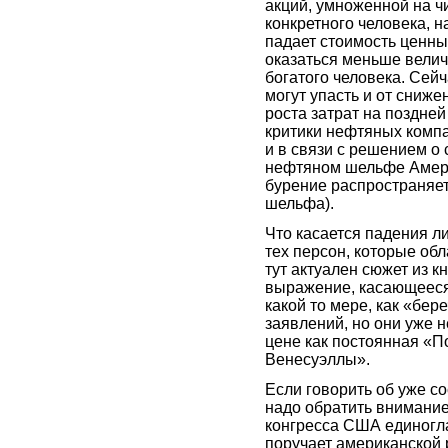
акций, умноженной на чи
конкретного человека, н
падает стоимость ценных
оказаться меньше велич
богатого человека. Сейч
могут упасть и от сниж
роста затрат на поздней
критики нефтяных компа
и в связи с решением о
нефтяном шельфе Америк
бурение распространяет
шельфа).
Что касается падения л
тех персон, которые об
тут актуален сюжет из к
выражение, касающееся 
какой то мере, как «бер
заявлений, но они уже н
цене как постоянная «П
Венесуэллы».
Если говорить об уже с
надо обратить внимание
конгресса США единогла
поручает американской