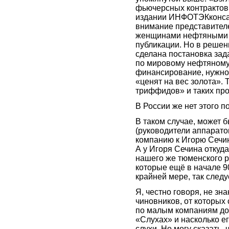
фьючерсных контрактов
издании ИНФОТЭКконсалт
внимание представител
женщинами нефтяными ан
публикации. Но в реше
сделана постановка зад
по мировому нефтяному 
финансирование, нужно
«ценят на вес золота». 
триффидов» и таких про
В России же нет этого п
В таком случае, может 
(руководители аппарато
компанию к Игорю Сечин
А у Игоря Сечина откуд
нашего же тюменского р
которые ещё в начале 90
крайней мере, так след
Я, честно говоря, не зн
чиновников, от которых
по малым компаниям до 
«Слухах» и насколько е
слухи. Но могу сказать,