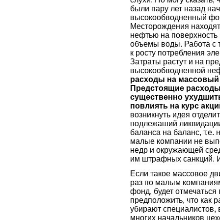
были пару лет назад на
высокообводненный фон
Месторождения находятс
нефтью на поверхность
объемы воды. Работа с
к росту потребления эле
Затраты растут и на пр
высокообводненной неф
расходы на массовый 
Предстоящие расходы
существенно ухудшить
повлиять на курс акци
возникнуть идея отделит
подлежаший ликвидации
баланса на баланс, т.е.
малые компании не вып
недр и окружающей сред
им штрафных санкций. И
Если такое массовое дв
раз по малым компаниям
фонд, будет отмечаться
предположить, что как 
убирают специалистов,
многих начальников цех