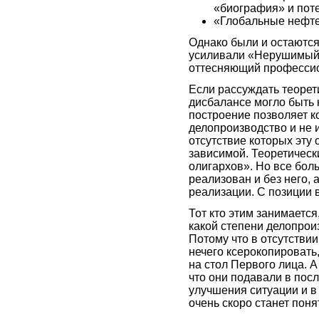
«биография» и поте
«Глобальные нефте
Однако были и остаются
усиливали «Нерушимый 
оттесняющий профессио
Если рассуждать теорет
дисбалансе могло быть 
построение позволяет к
делопроизводство и не 
отсутствие которых эту 
зависимой. Теоретическ
олигархов». Но все боль
реализован и без него, 
реализации. С позиции в
Тот кто этим занимается,
какой степени делопрои
Потому что в отсутствии
нечего ксерокопировать
на стол Первого лица. А
что они подавали в пос
улучшения ситуации и в
очень скоро станет поня