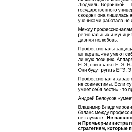
Людмилы Вербицкой - П
государственного униве
сводов» она лишилась а
учениками работала не 
Между профессионалами
региональных и муницип
давняя нелюбовь.
Профессионалы защищаю
аппарата, «не умеют се
личную позицию. Аппара
ЕГЭ, они хвалят ЕГЭ. Н
Они будут ругать ЕГЭ. Э
Профессионал и характе
не совместимы. Если «ум
умеет себя вести» - то 
Андрей Белоусов «умеет
Владимир Владимирович,
баланс между професси
не случился.
Не нашлос
и Премьер-министра 
стратегиям, которые 