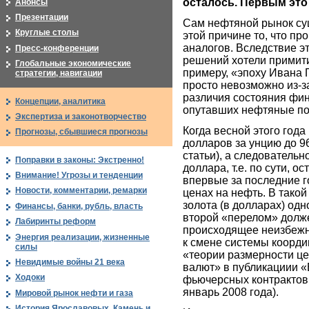
осталось. Первым это 
Анонсы
Презентации
Сам нефтяной рынок сущ
Круглые столы
этой причине то, что пр
аналогов. Вследствие э
Пресс-конференции
решений хотели примит
Глобальные экономические
примеру, «эпоху Ивана Г
стратегии, навигации
просто невозможно из-з
различия состояния фи
Концепции, аналитика
опутавших нефтяные по
Экспертиза и законотворчество
Когда весной этого года
Прогнозы, сбывшиеся прогнозы
долларов за унцию до 9
статьи), а следовательн
Поправки в законы: Экстренно!
доллара, т.е. по сути, 
Внимание! Угрозы и тенденции
впервые за последние г
Новости, комментарии, ремарки
ценах на нефть. В тако
золота (в долларах) од
Финансы, банки, рубль, власть
второй «перелом» долже
Лабиринты реформ
происходящее неизбежно
Энергия реализации, жизненные
к смене системы координ
силы
«теории размерности це
Невидимые войны 21 века
валют» в публикациии «
Ходоки
фьючерсных контрактов 
январь 2008 года).
Мировой рынок нефти и газа
История Ярославовых. Камень и