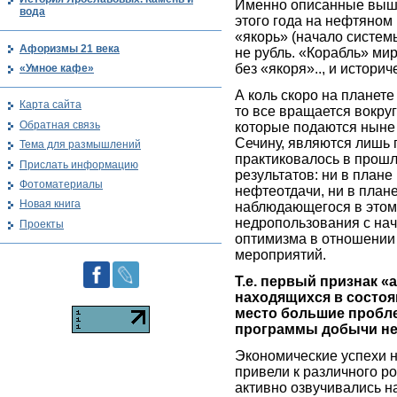
Именно описанные выше
вода
этого года на нефтяном 
«якорь» (начало системы
Афоризмы 21 века
не рубль. «Корабль» ми
без «якоря».., и истори
«Умное кафе»
А коль скоро на планет
Карта сайта
то все вращается вокруг
Обратная связь
которые подаются ныне
Сечину, являются лишь 
Тема для размышлений
практиковалось в прошл
Прислать информацию
результатов: ни в плане
Фотоматериалы
нефтеотдачи, ни в пла
Новая книга
наблюдающегося в этом г
недропользования с нач
Проекты
оптимизма в отношении
мероприятий.
Т.е. первый признак «а
находящихся в состоя
место большие пробл
программы добычи не
Экономические успехи 
привели к различного р
активно озвучивались н