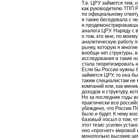
Т.е. ЦРУ займется тем, 
как руководителю ТПП Р
по официальному ответу
я также беседовала с ч
и продемонстрировавши
аналога ЦРУ. Наряду с 
о том, кто мне, по моем
аналитическую работу п
рынку, которую я многие
вообще нет структуры, в
исследования и такие н
стала теоретизировать н
Если бы России нужны 
займется ЦРУ, то она б
таким специалистам не
компаний или, как мини
доходов и структуру, к
Но за последние годы во
практически все россий
убеждено, что России П
было и будет. К чему во
базовый посыл о том, чт
этот тезис усилен устан
оно «прогнет» мировой 
монопольно высокие цен