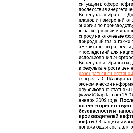
ситуации в сфере нефти 
последствия энергетичес
Венесуэла и Иран.......
планов и намерений клю
энергии по производству
«краткосрочный и долго
спросу на ключевые фо
природный газ, а также
американской разведки 
«последствий для наци
использования энергоре
Венесуэлой, Ираном и 
в результате роста цен 
разобраться с нефтяной
конгресса США обратил
экономической информаци
опубликована статья «Ц
(www.k2kapital.com 25.0
января 2009 года.
После
планете препятствуе
безопасности и нанос
производителей нефти
нефти.
Обращу внимание
понижающая составляющ