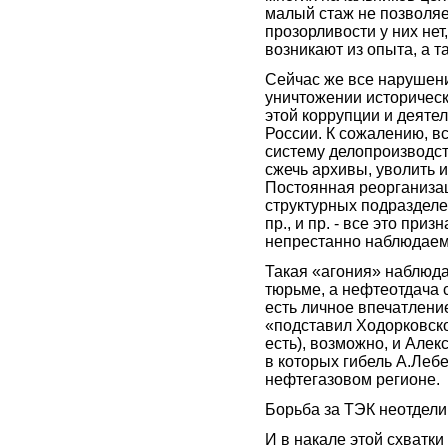
малый стаж не позволяет
прозорливости у них нет
возникают из опыта, а т
Сейчас же все нарушени
уничтожении историческ
этой коррупции и деяте
России. К сожалению, в
систему делопроизводст
сжечь архивы, уволить и 
Постоянная реорганизац
структурных подразделе
пр., и пр. - все это пр
непрестанно наблюдаем
Такая «агония» наблюда
тюрьме, а нефтеотдача с
есть личное впечатление,
«подставил Ходорковско
есть), возможно, и Але
в которых гибель А.Леб
нефтегазовом регионе.
Борьба за ТЭК неотдели
И в накале этой схватки