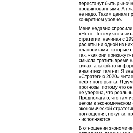
перестанут быть рыночн
продиктованными. А пл
не надо. Таким ценам п
конкретном уровне.
Меня недавно спросили 
«Нет». Потому что я чит
стратегии, начиная с 19
расчеты ни одной из ни
плановиками, которые сч
так, «как они прикажут»
смысла тратить время н
силах, а какой-то инфо
аналитики там нет. Я з
«Стратегию 2020» читае
нефтяного рынка. Я дума
прогнозы, потому что о
не уверена, что реальны
Предполагаю, что там ис
целом в экономическом с
экономической стратегии
поглощения, покупки, п
- исполняются.
В отношении экономичес