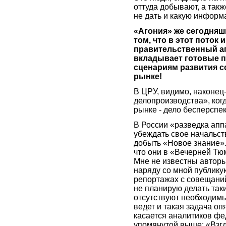
оттуда добывают, а так
не дать и какую информ
«Агония» же сегодняшн
том, что в этот поток
правительственный ап
вкладывает готовые 
сценариям развития с
рынке!
В ЦРУ, видимо, наконец-
делопроизводства», ко
рынке - дело бесперспек
В России «разведка апп
убеждать свое начальств
добыть «Новое знание».
что они в «Вечерней Тю
Мне не известны авторы
наряду со мной публикую
репортажах с совещаний
не планирую делать таки
отсутствуют необходимы
ведет и такая задача оп
касается аналитиков фе
упомянутой выше: «Взгл