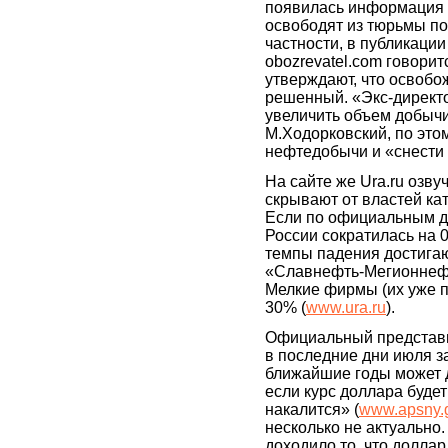
появилась информация о
освободят из тюрьмы по
частности, в публикаци
obozrevatel.com говори
утверждают, что освобо
решенный. «Экс-директ
увеличить объем добычи 
М.Ходорковский, по это
нефтедобычи и «снести 
На сайте же Ura.ru озв
скрывают от властей ка
Если по официальным д
России сократилась на 
темпы падения достигают
«Славнефть-Мегионнефт
Мелкие фирмы (их уже п
30% (
www.ura.ru
).
Официальный представ
в последние дни июля з
ближайшие годы может до
если курс доллара будет
накалится» (
www.apsny.
несколько не актуально.
доходило то, что долла