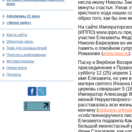
несла икону Николы Зак
вода
минуты счастья. Узнав 
крестного хода наших с
Афоризмы 21 века
образ того, как бы они 
«Умное кафе»
На сайте Императорско
(ИППО) www.ippo.ru пр
Карта сайта
участии Елизаветы Фед
Обратная связь
Николо-Березовки во и
память о покойном супр
Тема для размышлений
Романове (
www.ippo.ru
).
Прислать информацию
Фотоматериалы
Пасху и Вербное Воскре
присоединение к Право
Новая книга
субботу 12 (25) апреля 
Проекты
имя Елизавета, но уже 
матери святого Иоанна 
церковь совершает 5 (1
Император Александр II
иконой Нерукотворного 
расставалась всю жизнь
кончину (
podvorie.orthod
«собственноручного пись
Елизавета подарила Ка
большой иконостасный 
фоне Спасителя, как ца