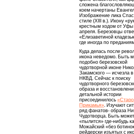
сложена благословляюще
коем начертаны Евангел
Изображение лика Спас
стиле (XIII в.). Икону 
крестным ходом от Уфы 
апреля. Березовцы отве
«Елизаветиной кладезью
где иногда по предания
Куда делась после рево
икона неведомо. Быть м
подобно березовской
чудотворной иконе Ник
Закамского — исчезла в
НКВД. Сейчас к поиску
чудотворного березовск
образа и восстановлени
детальной истории
присоединилось
«Старо
Прикамья»
. Изучают си
ряд фанатов- образа Н
Чудотворца. Быть може
«пылится» где-нибудь к
Можайский «без ботинок
рейдерски изъятых с ик