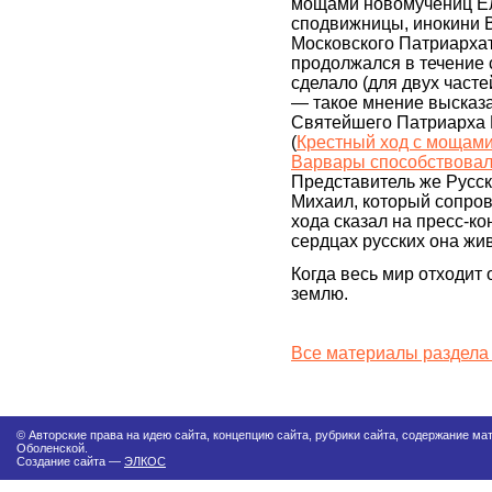
мощами новомучениц Ел
сподвижницы, инокини 
Московского Патриархат
продолжался в течение
сделало (для двух част
— такое мнение высказа
Святейшего Патриарха М
(
Крестный ход с мощами
Варвары способствовал
Представитель же Русс
Михаил, который сопро
хода сказал на пресс-ко
сердцах русских она жи
Когда весь мир отходит
землю.
Все материалы раздела
© Авторские права на идею сайта, концепцию сайта, рубрики сайта, содержание м
Оболенской.
Создание сайта —
ЭЛКОС