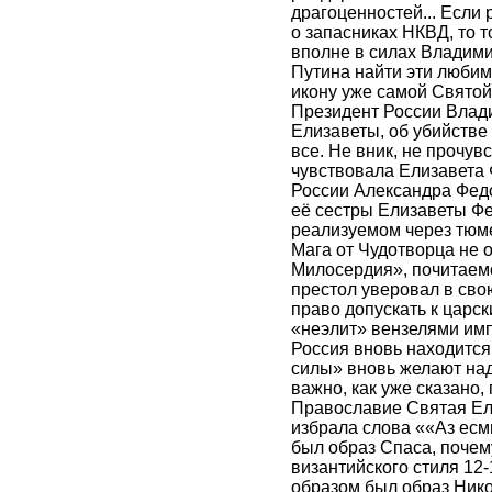
драгоценностей... Если 
о запасниках НКВД, то т
вполне в силах Владим
Путина найти эти любим
икону уже самой Святой
Президент России Влади
Елизаветы, об убийстве 
все. Не вник, не прочув
чувствовала Елизавета
России Александра Фед
её сестры Елизаветы Фе
реализуемом через тюме
Мага от Чудотворца не о
Милосердия», почитаемо
престол уверовал в сво
право допускать к царск
«неэлит» вензелями имп
Россия вновь находится
силы» вновь желают на
важно, как уже сказано, 
Православие Святая Ели
избрала слова ««Аз есм
был образ Спаса, почем
византийского стиля 12
образом был образ Нико