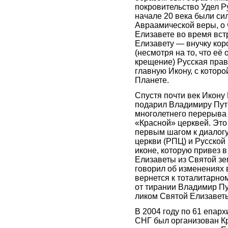
покровительство Удел Ру
начале 20 века были си
Авраамической веры, о 
Елизавете во время вст
Елизавету — внучку ко
(несмотря на то, что её
крещение) Русская прав
главную Икону, с котор
Планете.
Спустя почти век Икону
подарил Владимиру Пут
многолетнего перерыва 
«Красной» церквей. Это 
первым шагом к диалог
церкви (РПЦ) и Русской
иконе, которую привез 
Елизаветы из Святой зе
говорил об изменениях в
вернется к тоталитарном
от тирании Владимир Пу
ликом Святой Елизаветы
В 2004 году по 61 епархи
СНГ был организован К