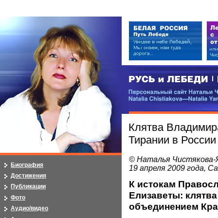
РУСЬ и ЛЕБЕДИ | RUSI — LEB
Персональный сайт Натальи Чистя
Natalia Chistiakova—Natalia Yarosla
Клятва Владимир
Тирании в России
© Наталья Чистякова-
Биография
19 апреля 2009 года, 
Достижения
К истокам Правос
Публикации
Елизаветы: клятв
Фото
объединением Кра
Аудио/видео