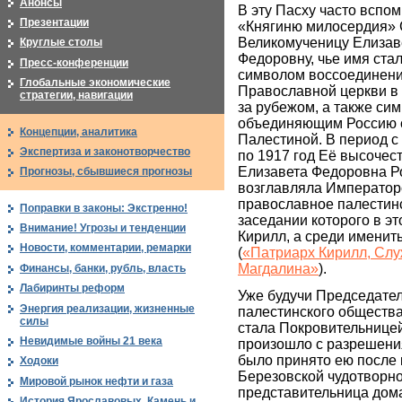
Анонсы
В эту Пасху часто вспо
Презентации
«Княгиню милосердия»
Великомученицу Елизав
Круглые столы
Федоровну, чье имя ста
Пресс-конференции
символом воссоединен
Глобальные экономические
Православной церкви в 
стратегии, навигации
за рубежом, а также си
объединяющим Россию 
Концепции, аналитика
Палестиной. В период с
Экспертиза и законотворчество
по 1917 год Её высочес
Елизавета Федоровна 
Прогнозы, сбывшиеся прогнозы
возглавляла Император
православное палестин
Поправки в законы: Экстренно!
заседании которого в э
Внимание! Угрозы и тенденции
Кирилл, а среди именит
Новости, комментарии, ремарки
(
«Патриарх Кирилл, Слу
Магдалина»
).
Финансы, банки, рубль, власть
Лабиринты реформ
Уже будучи Председате
Энергия реализации, жизненные
палестинского общества
силы
стала Покровительнице
Невидимые войны 21 века
произошло с разрешени
было принято ею после 
Ходоки
Березовской чудотворно
Мировой рынок нефти и газа
представительница дом
История Ярославовых. Камень и