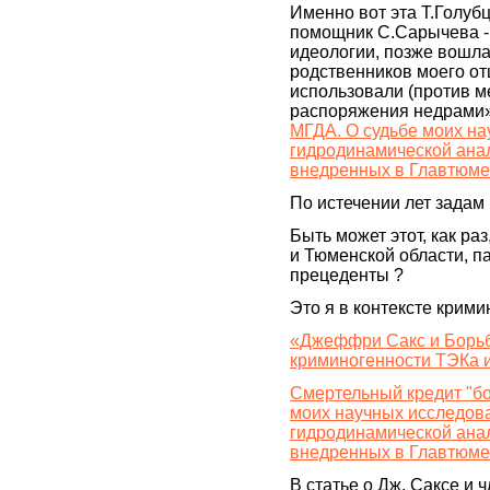
Именно вот эта Т.Голубц
помощник С.Сарычева - 
идеологии, позже вошла 
родственников моего от
использовали (против м
распоряжения недрами» -
МГДА. О судьбе моих н
гидродинамической ана
внедренных в Главтюме
По истечении лет задам
Быть может этот, как ра
и Тюменской области, п
прецеденты ?
Это я в контексте крим
«Джеффри Сакс и Борьба
криминогенности ТЭКа 
Смертельный кредит "бо
моих научных исследов
гидродинамической ана
внедренных в Главтюме
В статье о Дж. Саксе и 