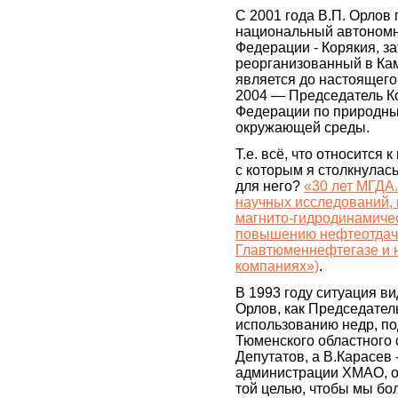
С 2001 года В.П. Орлов
национальный автономн
Федерации - Корякия, з
реорганизованный в Кам
является до настоящего
2004 — Председатель К
Федерации по природны
окружающей среды.
Т.е. всё, что относится к
с которым я столкнулась
для него?
«30 лет МГДА.
научных исследований,
магнито-гидродинамичес
повышению нефтеотдачи
Главтюменнефтегазе и
компаниях»)
.
В 1993 году ситуация вид
Орлов, как Председател
использованию недр, п
Тюменского областного
Депутатов, а В.Карасев 
администрации ХМАО, о
той целью, чтобы мы бо