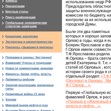
Анонсы
использованию недр РФ.
Председатель областно
Презентации
защиты военнослужащих
Круглые столы
комиссии по бюджету, н
Пресс-конференции
контролю за их исполь
Глобальные экономические
городской Думы.
стратегии, навигации
Были эти два памятных 
которых я хорошо запо
Концепции, аналитика
Орлов) в годы, когда я е
Экспертиза и законотворчество
Боярин Ярославов и фав
Прогнозы, сбывшиеся прогнозы
Г.Орлов имели совместн
Т.Ф.Ярославова родила 
Поправки в законы: Экстренно!
Ф.Орлова – брата светл
детей Екатерины II. Т.е.
Внимание! Угрозы и тенденции
статей об Орловых , ко
Новости, комментарии, ремарки
истории своего рода я с
Финансы, банки, рубль, власть
отдельный раздел:
«Т.Ф
Лабиринты реформ
(Окулова) и Орловы : Ми
Ф.Г.Орлов…»
.
Энергия реализации, жизненные
силы
Первую «Глобальную ис
Невидимые войны 21 века
фамилией Орлов, я расс
Ходоки
«Прорыв в «Железный м
Мировой рынок нефти и газа
золота и нефти…»
.
История Ярославовых. Камень и