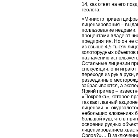
14, как ответ на его по
геолога:
«Министр привел цифры
лицензирования – выда
полльзование недрами, 
процентами владеют чи
предприятия. Но он не с
из свыше 4,5 тысяч лиц
золоторудных объектов
назначению используетс
Остальные лицензии пр
спекуляции, они играют 
переходя из рук в руки, 
разведанные месторож
забрасываются, а экспе
Яркий пример – извест
«Покровка», которое пр
так как главный акцион
лицензии, «Токурзолото
небольших вложениях б
большой куш, что в при
освоении рудных объект
лицензированием хваст
Орлов?»… В заключение