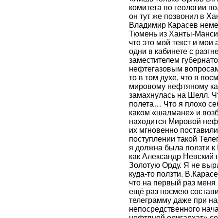
комитета по геологии по
он тут же позвонил в Х
Владимир Карасев неме
Тюмень из Ханты-Мансий
что это мой текст и мои
одни в кабинете с разг
заместителем губернат
нефтегазовым вопросам.
то в том духе, что я пос
мировому нефтяному кап
замахнулась на Шелл. Ч
полета… Что я плохо се
каком «шалмане» и воз
находится Мировой нефт
их мгновенно поставили 
поступлении такой Тел
я должна была ползти к
как Александр Невский
Золотую Орду. Я не вы
куда-то ползти. В.Карасе
что на первый раз меня
ещё раз посмею состав
телеграмму даже при на
непосредственного нача
нефтяной олигархат» с