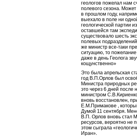
геологов пожелал нам с
полевого сезона. Может 
в прошлом году, наприм
выехало в поле ни одно
геологической партии и
оставшейся там экспедиц
существовало шесть экс
полевых подразделений
же министр все-таки пр
ситуацию, то пожелание
даже в день Геолога звуч
кощунственно»
Это была апрельская ста
год В.П.Орлов был осво
Министра природных ре
это через 6 дней после
министром С.В.Кириенко
вновь восстановлен, пр
Е.М.Примакове , котор
Думой 11 сентября. Мен
В.П. Орлов вновь стал
ресурсов, вероятно не 
этом сыграла «геологич
Иран».