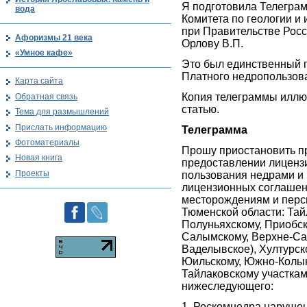
Я подготовила Телегра
вода
Комитета по геологии и
при Правительстве Рос
Афоризмы 21 века
Орлову В.П.
«Умное кафе»
Это был единственный 
Платного недропользова
Карта сайта
Копия телеграммы иллю
Обратная связь
статью.
Тема для размышлений
Прислать информацию
Телеграмма
Фотоматериалы
Прошу приостановить п
Новая книга
предоставлении лиценз
Проекты
пользования недрами и
лицензионных соглашен
месторождениям и перс
Тюменской области: Тай
Полуньяхскому, Приобск
Салымскому, Верхне-Са
Ваделывское), Хултурск
Юильскому, Южно-Колын
Тайлаковскому участкам
нижеследующего:
1. Роскомнедра наруше