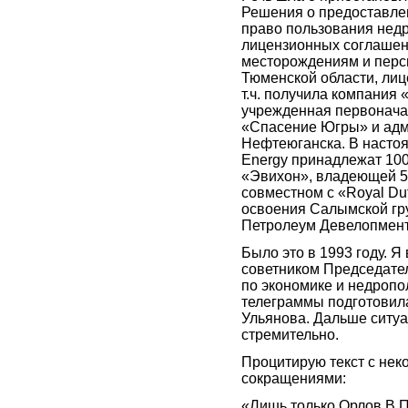
Решения о предоставле
право пользования нед
лицензионных соглашен
месторождениям и перс
Тюменской области, лиц
т.ч. получила компания 
учрежденная первонача
«Спасение Югры» и ад
Нефтеюганска. В настоя
Energy принадлежат 10
«Эвихон», владеющей 5
совместном с «Royal Dut
освоения Салымской г
Петролеум Девелопмент 
Было это в 1993 году. Я
советником Председате
по экономике и недропо
телеграммы подготовила
Ульянова. Дальше ситу
стремительно.
Процитирую текст с не
сокращениями:
«Лишь только Орлов В.П