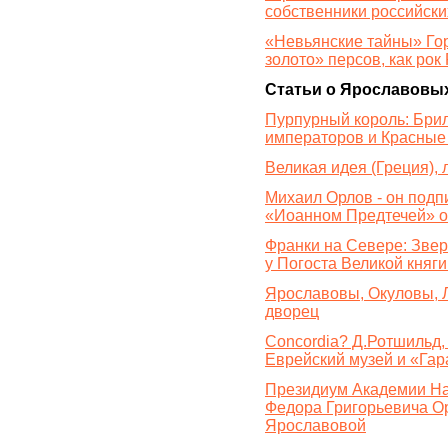
собственники российски
«Невьянские тайны» Гор
золото» персов, как ро
Статьи о Ярославовы
Пурпурный король: Брил
императоров и Красные
Великая идея (Греция),
Михаил Орлов - он подп
«Иоанном Предтечей» о
Франки на Севере: Звер
у Погоста Великой княг
Ярославовы, Окуловы, 
дворец
Concordia? Д.Ротшильд,
Еврейский музей и «Гар
Президиум Академии На
Федора Григорьевича Ор
Ярославовой