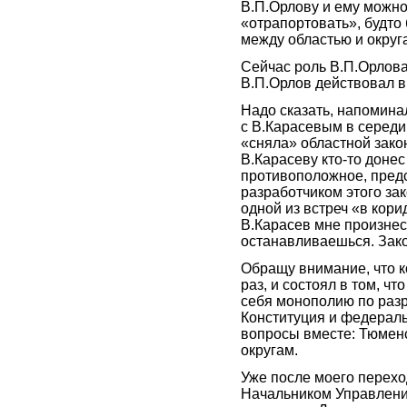
В.П.Орлову и ему можн
«отрапортовать», будто
между областью и округ
Сейчас роль В.П.Орлова
В.П.Орлов действовал в
Надо сказать, напоминал
с В.Карасевым в середин
«сняла» областной закон
В.Карасеву кто-то доне
противоположное, пред
разработчиком этого зак
одной из встреч «в кор
В.Карасев мне произнес 
останавливаешься. Зако
Обращу внимание, что к
раз, и состоял в том, ч
себя монополию по разр
Конституция и федерал
вопросы вместе: Тюмен
округам.
Уже после моего перех
Начальником Управлени