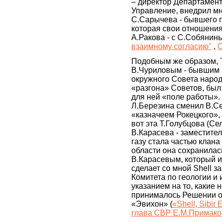
– директор Департамент
Управление, внедрил мн
С.Сарычева - бывшего п
которая свои отношения
А.Ракова - с С.Собянин
взаимному согласию"
,
О
Подобным же образом, 
В.Чуриловым - бывшим 
окружного Совета народ
«разгона» Советов, был
для ней «поле работы».
Л.Березина сменил В.Се
«казначеем Рокецкого»,
вот эта Т.Голубцова (С
В.Карасева - заместите
газу стала частью клан
области она сохранилас
В.Карасевым, который и 
сделает со мной Shell 
Комитета по геологии и
указанием на то, какие 
принималось Решении о 
«Эвихон» (
«Shell, Sibir
глава СВР Е.М.Примаков