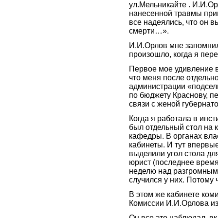
ул.Мельникайте . И.И.О
нанесенной травмы приш
все надеялись, что он 
смерти…».
И.И.Орлов мне запомнил
произошло, когда я пер
Первое мое удивление в
что меня после отдельн
администрации «подсели
по бюджету Краснову, п
связи с женой губернат
Когда я работала в инсти
был отдельный стол на 
кафедры. В органах вла
кабинеты. И тут впервы
выделили угол стола дл
юрист (последнее время
неделю над разгромным 
случился у них. Потому 
В этом же кабинете ком
Комиссии И.И.Орлова и
Он все это наблюдал, в