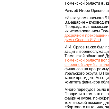
Тюменской области я , к
Речь об Игоре Орлове шл
«Из-за упоминаемого Б
В.Башарин – руководите
Председатель комиссии 
их использованием Тюме
досрочном прекращении
думы Орлова И.И.»
) .
И.И. Орлов также был п
защиты военнослужащих
Тюменской областной Д
Тюменской области воп
с военной службы, и чл
финансов на программу
Уральского округа. В П
также президент Ассоци
комитета финансов обл
Много пересудов было в
Говорили о том, что он 
фабрике кухне, приобре
технической помощи для 
«бортового питания», з