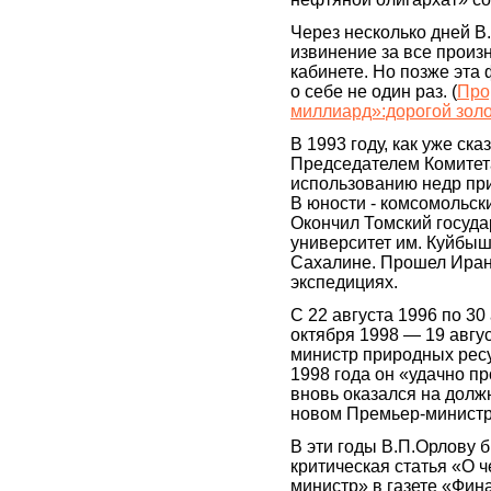
Через несколько дней В
извинение за все произ
кабинете. Но позже эт
о себе не один раз. (
Про
миллиард»:дорогой зол
В 1993 году, как уже ска
Председателем Комитета
использованию недр пр
В юности - комсомольск
Окончил Томский госуд
университет им. Куйбыш
Сахалине. Прошел Иран,
экспедициях.
С 22 августа 1996 по 30
октября 1998 — 19 авгу
министр природных ресу
1998 года он «удачно пр
вновь оказался на долж
новом Премьер-министр
В эти годы В.П.Орлову 
критическая статья «О 
министр» в газете «Фи