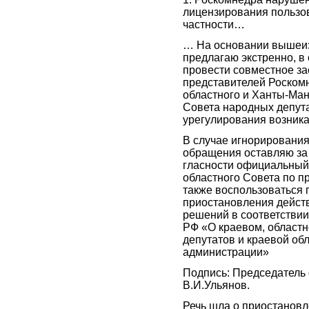
лицензирования пользо
частности…
… На основании вышеи
предлагаю экстренно, в 
провести совместное з
представителей Роском
областного и Ханты-Ман
Совета народных депут
урегулирования возник
В случае игнорировани
обращения оставляю за
гласности официальный
областного Совета по п
также воспользоваться
приостановления дейст
решений в соответствии с
РФ «О краевом, област
депутатов и краевой об
администрации»
Подпись: Председатель 
В.И.Ульянов.
Речь шла о приостановл