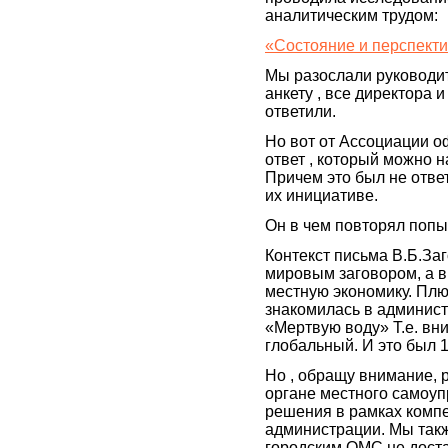
аналитическим трудом:
«Состояние и перспект
Мы разослали руководи
анкету , все директора
ответили.
Но вот от Ассоциации 
ответ , который можно 
Причем это был не ответ
их инициативе.
Он в чем повторял попы
Контекст письма В.Б.Заг
мировым заговором, а в
местную экономику. Плюс
знакомилась в админис
«Мертвую воду» Т.е. вн
глобальный. И это был 1
Но , обращу внимание, 
органе местного самоуп
решения в рамках комп
администрации. Мы такж
городским ОМС не доста