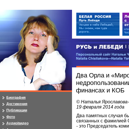
РУСЬ и ЛЕБЕДИ | RUSI — LEB
Персональный сайт Натальи Чистя
Natalia Chistiakova—Natalia Yarosla
Два Орла и «Миро
недропользовани
финансах и КОБ
Биография
© Наталья Ярославова
Достижения
19 февраля 2014 года
Публикации
Два памятных случая бы
Фото
связанных с фамилией 
Аудио/видео
- это Председатель коми