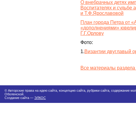
О внебрачных детях имп
Воспитателях и судьбе 
и Т.Ф.Ярославовой
План города Петра от «
«дополнениями» ювелир
Г.Г.Орлову
Фото:
1.
Византии двуглавый о
Все материалы раздела
© Авторские права на идею сайта, концепцию сайта, рубрики сайта, содержание м
Оболенской.
Создание сайта —
ЭЛКОС