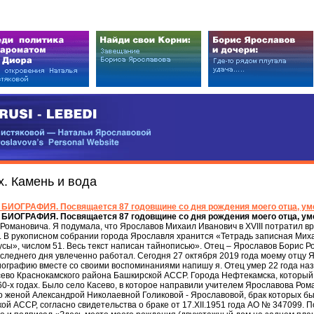
EDI
ковой — Натальи Ярославовой
vova’s Personal Website
. Камень и вода
 БИОГРАФИЯ. Посвящается 87 годовщине со дня рождения моего отца, уме
 БИОГРАФИЯ. Посвящается 87 годовщине со дня рождения моего отца, уме
Романовича. Я подумала, что Ярославов Михаил Иванович в XVIII потратил вр
 В рукописном собрании города Ярославля хранится «Тетрадь записная Михаил
ы», числом 51. Весь текст написан тайнописью». Отец – Ярославов Борис Ро
следнего дня увлеченно работал. Сегодня 27 октября 2019 года моему отцу
биографию вместе со своими воспоминаниями напишу я. Отец умер 22 года на
асево Краснокамского района Башкирской АССР. Города Нефтекамска, который 
 60-х годах. Было село Касево, в которое направили учителем Ярославова Ро
о женой Александрой Николаевной Голиковой - Ярославовой, брак которых был
й АССР, согласно свидетельства о браке от 17.XII.1951 года АО № 347099.