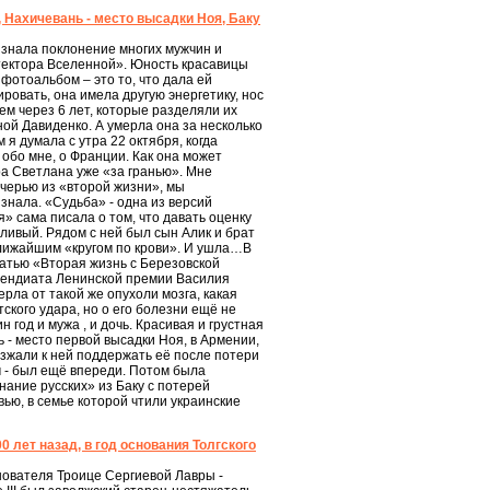
 Нахичевань - место высадки Ноя, Баку
 знала поклонение многих мужчин и
тектора Вселенной». Юность красавицы
фотоальбом – это то, что дала ей
овать, она имела другую энергетику, нос
ем через 6 лет, которые разделяли их
ой Давиденко. А умерла она за несколько
 я думала с утра 22 октября, когда
обо мне, о Франции. Как она может
ра Светлана уже «за гранью». Мне
дочерью из «второй жизни», мы
знала. «Судьба» - одна из версий
я» сама писала о том, что давать оценку
тливый. Рядом с ней был сын Алик и брат
ближайшим «кругом по крови». И ушла…В
татью «Вторая жизнь с Березовской
ипендиата Ленинской премии Василия
рла от такой же опухоли мозга, какая
ского удара, но о его болезни ещё не
 год и мужа , и дочь. Красивая и грустная
 - место первой высадки Ноя, в Армении,
езжали к ней поддержать её после потери
ым - был ещё впереди. Потом была
нание русских» из Баку с потерей
вью, в семье которой чтили украинские
лет назад, в год основания Толгского
нователя Троице Сергиевой Лавры -