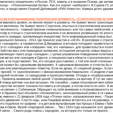
мического управления» в России. ПСК, замечу, и в названии Пскова, где актив
rung» - «Психологическая битва». Как это оценит «каббалист» В.Сурков (?), к
тно, и представлял Георгий Дубовицкий «РИА Новости». Камера долго удерж
ссии и нетрадиционная политическая активность. «Стратегические истер
в мирового уровня, но многие играют в шахматы. Не бывает много транснац
я миллионы. Не бывает много Стратегов, опытных в стратегическом анализе, 
численность - главный признак «новоначальных» или тех самых любителей, 
этому в статью о стратегическом анализе я не включила упоминание об агентс
нность граждан, проявляющих инициативу. Хотя информационный повод был , 
ального бизнеса - 2014, где приняло участие и «АСИ». В разговоре о страт
 о «западнях», в терминологии Д.Фридмана, в которые попадают правительства
я от «западни» или «ловушки» тем, что «капканы», для правительств и полит
буйства масс или природные аномалии, истощение ресурсов, новые вирусы и т.д
авляющих такого рода «западни», с целью управления поведением политиков
ом метро или трагедию в Одессе, к специалистам в области стратегического 
и, а не подставляют. Тех, кто сегодня расставляет, с той или иной степенью
ов назвал бы «дешевыми фраерами». К «дешевым фраерам» я отнесла бы и те
ную или революционную» повестку. Если не драка, то «ледяной дождь». Если н
е врачей, то «разоблачение» с финансированием Навального. «Синдром стар
родской политики, то скандалами и происшествиями. Отсюда и «подбрасывани
. Привлечь внимание любой ценой. Спровоцировать на критику. И тут же «мо
овод критики «на всю катушку». Не случайно , самая популярная моя публик
кусстве интриги: сначала поставить в ситуацию, а потом спасти из неё». И 
 «в связке» с Собяниным. Обращает на себя внимание и спланированность по 
 в Украине) был объявлен «Апокалипсис», анонсированный ровно в те самые 
им, именно с 21 февраля 1958 года «Птичья лапа», направленная вниз, - П
го движения. Спустя годы, знак Пацифик можно встретить и в татуировках, чт
то подобное по графике - и в детском мультфильме про Кроша и Ёжика «Тайн
ова в Омске. Музей «Народной связи»… Так с 1924 года назывался этот древ
й связи… Своего рода «связь с народом», за которую кто только не брался…