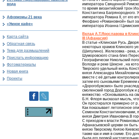
императора Священной Римской 
вода
то время византийский трон Иоа
Константина Багрянородного. У
Афоризмы 21 века
императора Романа II, от его 
Феофано «Романовной» был закл
«Умное кафе»
императора Иоанна I Цимисхия
Вклад А.Т.Ярославова в Клин
Карта сайта
III (Афанасия)
В статье «Клинская Русь. Двор
Обратная связь
некоторых храмов Клинского уез
Тема для размышлений
(Шипулино). Железовка - река, 
Шуморовского стана близ Перес
Прислать информацию
Географически Никольский пого
Вологде и реке Шексне , на ко
Фотоматериалы
Тверского удельный князь Конс
Новая книга
князя Александра Михайловича 
вместе с её детьми контролиро
Проекты
затем его сыновьями Еремеем 
«Дорогобужских» было унаследо
смоленский город Дорогобуж и 
княжество. «Основываясь на сви
Б.Н. Флоря высказал мысль, чт
Он простирался примерно от р. 
Как показывает летописное опи
Семеном Константиновичами, п
князя Дмитрия Ивановича.В гор
С приходом к власти Романовых 
Афанасьевской церкви он быть 
князю Тверскому, Князю Киевско
также как и имя в схиме. Его 
была его первой настоятельни