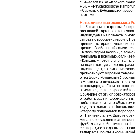
снижается из-за «плохого эконо
PSK – «Psychologische Kampffüh
«Сурковых-Дубовицких» , вероя
чертами….
Нетрадиционная экономика Ро
Не бывает много гроссмейстеро
розничной торговлей занимаютс
индивидуума на планете. Много
сыграть с гроссмейстером». По
принцип которого - многочисле
прошел Глобальный саммит соци
- в моей терминологии, а также
понимала и понимаю, отличаетс
«Капканы» - это не спонтанные 
на подонков , умышленно расст
падение цен, аварию в московск
прогнозируют мировые тенденци
отец Борис Романович Ярослав
в Москве «трагическую , тревож
сероводорода. Если не шестви
внимание, если не красотой го
Собянине от этих провокаторов
отрабатывает информационный п
небольшая статья о «Высшем ис
трудно отличить от Навального
которому приурочили переворот
о «Птичьей лапе». Вместе с эт
мира, разоружения и антивоенно
футболках для беременных. Неч
связи радиозавода им. А.С.Поп
телеграфа, почты и космическо