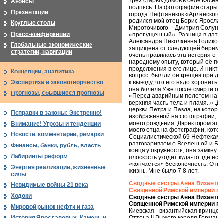
трех старых домов в селе Касе
Анонсы
подпись. На фотографии стары
Презентации
города Нефтяников «Арланског
родился мой отец Борис Яросла
Круглые столы
Мироточивого – Дмитрия Солунс
Пресс-конференции
«пропущенный». Разница в дата
Александра Николаевна Голиков
Глобальные экономические
защищена от следующей береме
стратегии, навигации
очень нравилась эта история о
народному опыту, который её п
продолжения в его лице. И ник
Концепции, аналитика
вопрос: был ли он крещен при 
Экспертиза и законотворчество
к выводу, что его надо хоронит
она болела.Уже после смерти о
Прогнозы, сбывшиеся прогнозы
«Перед аварийным полетом на с
верхняя часть тела и пламя..» 
церкви Петра и Павла, на кот
Поправки в законы: Экстренно!
изображенной на фотографии, 
моего рождения. Директором эт
Внимание! Угрозы и тенденции
моего отца на фотографии, кот
Новости, комментарии, ремарки
Социалистической 69 Нефтекамс
разговариваем о Вселенной и Бе
Финансы, банки, рубль, власть
конца у окружности, она замкну
Лабиринты реформ
плоскость уходит куда-то, где ес
«кончается» бесконечность. От
Энергия реализации, жизненные
жизнь. Мне было 7-8 лет.
силы
Сводные сестры Анна Византи
Невидимые войны 21 века
Священной Римской империи п
Ходоки
Сводные сестры Анна Византи
Священной Римской империи п
Мировой рынок нефти и газа
Киевская - византийская принц
Оттона II Рыжего короля Герма
История Ярославовых. Камень и