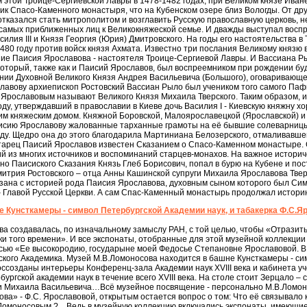
 этой Троице-Сергиевской Лавры в 1478-1482 годах, при Великом князе Иване
к Спасо-Каменного монастыря, что на Кубенском озере близ Вологды. От друг
отказался стать митрополитом и возглавить Русскую православную церковь, н
з самых приближенных лиц к Великокняжеской семье. И дважды выступал вос
Василия III и Князя Георгия (Юрия) Дмитровского. На годы его настоятельства
480 году против войск князя Ахмата. Известно три послания Великому князю в
ие Паисия Ярославова - настоятеля Троице-Сергиевой Лавры. И Вассиана Ры
который, также как и Паисий Ярославов, был воспреемником при рождении буд
ении Духовной Великого Князя Андрея Васильевича (Большого), оговаривающ
лавову архиепископ Ростовский Вассиан Рыло был учеником того самого Паф
Ярославовым называют Великого Князя Михаила Тверского. Таким образом, и
оду, утверждавший в православии в Киеве дочь Василия I - Киевскую княжну 
ским княжеским домом. Княжной Боровской, Малоярославецкой (Ярославской)
исию Ярославову жалованные тарханные грамоты на её бывшие солеварницы 
оду. Щедро она до этого благодарила Мартиниана Белозерского, отмаливавш
тарец Паисий Ярославов известен Сказанием о Спасо-Каменном монастыре. 
й из многих источников и воспоминаний старцев-монахов. На важное истори
но Паисиского Сказания Князь Глеб Борисович, попал в бурю на Кубене и п
итрия Ростовского – отца Анны Кашинской супруги Михаила Ярославова Твер
язана с историей рода Паисия Ярославова, духовным сыном которого был Си
 Главой Русской Церкви. А сам Спас-Каменный монастырь продолжал историю
 Кунсткамеры - символ Петербургской Академии наук, и табакерка Ф.С.Яр
а создавалась, по изначальному замыслу РАН, с той целью, чтобы «Отразить
ки того времени». И все экспонаты, отобранные для этой музейной коллекции
исью «Ее высокородию, государыне моей Федосье Степановне Ярославовой. 
ского Академика. Музей М.В.Ломоносова находится в башне Кунсткамеры - си
оссозданы интерьеры Конференц-зала Академии наук XVIII века и кабинета уч
ургской академии наук в течение всего XVIII века. На столе стоит Зерцало –
щи Михаила Васильевича…Всё музейное посвящение - персонально М.В.Ломоно
а» - Ф.С. Ярославовой, открытым остается вопрос о том: Что её связывало 
моносовым ?... Ведь в музейную коллекцию включались экспонаты, имеющие 