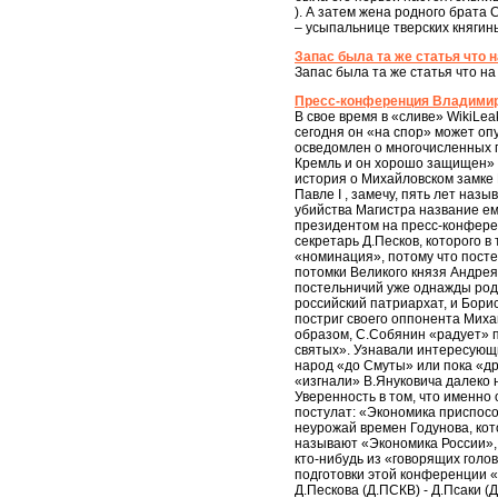
). А затем жена родного брата
– усыпальнице тверских княгинь
Запас была та же статья что н
Запас была та же статья что на 
Пресс-конференция Владимир
В свое время в «сливе» WikiLea
сегодня он «на спор» может оп
осведомлен о многочисленных пу
Кремль и он хорошо защищен» п
история о Михайловском замке 
Павле I , замечу, пять лет на
убийства Магистра название ем
президентом на пресс-конферен
секретарь Д.Песков, которого 
«номинация», потому что посте
потомки Великого князя Андрея
постельничий уже однажды роди
российский патриархат, и Бори
постриг своего оппонента Миха
образом, С.Собянин «радует» п
святых». Узнавали интересующи
народ «до Смуты» или пока «др
«изгнали» В.Януковича далеко 
Уверенность в том, что именно 
постулат: «Экономика приспосо
неурожай времен Годунова, кот
называют «Экономика России», 
кто-нибудь из «говорящих голо
подготовки этой конференции «в
Д.Пескова (Д.ПСКВ) - Д.Псаки 