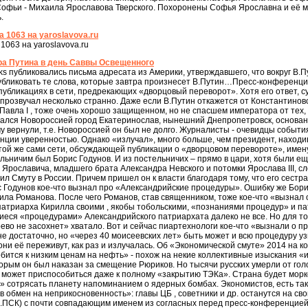
 Софьи - Михаила Ярославова Тверского. Похоронены Софья Ярославна и её 
.
а 1063 на yaroslavova.ru
1063 на yaroslavova.ru
а Путина в день Саввы Освещенного
ks публиковались письма адресата из Америки, утверждавшего, что вокруг В.П
убликовать те слова, которые завтра произнесет В.Путин…Пресс-конференци
бликациях в сети, предрекающих «дворцовый переворот». Хотя его ответ, суть
розвучал несколько странно. Даже если В.Путин откажется от Константиновс
Павла I , тоже очень хорошо защищенном, но не спасшем императора от тех, 
зывался Новороссией город Екатеринослав, нынешний Днепропетровск, основ
у вернули, т.е. Новороссией он был не долго. Журналисты - очевидцы событ
ции уверенностью. Однако «излучал», много больше, чем президент, находи
в той же сами сети, обсуждающей публикации о «дворцовом перевороте», име
льничим был Борис Годунов. И из постельничих – прямо в цари, хотя были ещ
 Ярославича, младшего брата Александра Невского и потомки Ярослава III, с
л Смуту в России. Причем пришел он к власти благодаря тому, что его сестр
с Годунов кое-что вызнал про «Александрийские процедуры». Ошибку же Борис
ила Романова. После чего Романов, став священником, тоже кое-что «вызнал
атриарха Кирилла своими , якобы тобольскими, «познаниями процедур» и пат
еся «процедурами» Александрийского патриархата далеко не все. Но для то
ево не засохнет» хватало. Вот и сейчас пиартехнологи кое-что «вызнали о п
не достаточно, но «через 40 моисеевских лет» быть может и всю процедуру уз
они её переживут, как раз и излучалась. Об «Экономической смуте» 2014 на к
бится к низким ценам на нефть» - похож на некие коллективные изыскания «
орым он был наказан за смещение Рюриков. Но тысячи русских умерли от голод
может приспособиться даже к полному «закрытию ТЭКа». Страна будет морко
в» сотрясать планету напоминанием о ядерных бомбах. Экономистов, есть так
 обмен на неприкосновенность»: главы ЦБ , советники и др. останутся на св
(Д.ПСК) с почти совпадающим именем из согласных перед пресс-конференцией 