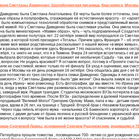
изни Светланы Давиденко: Шалоболинская писаница, Красноярск, Москва,
 Давиденко была Светлана Анатольевна. Её черты были более отточены, она
ые образы в полупрофиль, отражающие её естественную красоту - от «архи
не было компьютерных технологий обработки снимков и представляемый мною 
ей мамой. Но у Светланы Давиденко была счастливая улыбка. Она умела позир
 она была миниатюрнее. «Мамин образ», чуть – чуть подправленный Создател
зделяло менее полутора лет. 22 октября земной мир попрощался со Светлан
ково, в которой погиб президент «Тоталь». Причем здесь Франция ? – об этом
й маме моя живая родственница рассказывает о нашей жизни «в мире живых», 
ни в разных мирах и причем здесь Франция ? Но оказалось, что и мамина сест
ября, т.к. никто не знал, что я в Тюмени. Вчера 24 октября встретилась с её 
ыбрала фотографии, которые отражают её необычную Судьбу - так, как я её 
д вопросом: Не родись красивой? Я оставлю вопрос, потому в «Проекте счасть
 или не счастливой, можно только по её финалу. Её уход я оцениваю, как счас
рска и Москвы на её день рождения 16 октября. Она общалась два дня с её 
шое потомство из трех сестер и брата семьи Давиденко. Однажды я писала с
камского». У Светланы Давиденко было "две жизни". Она вышла замуж за ст
ла дочь Ирину– мою ровесницу. Есть фотографии, где мы вместе. Но Ирина уме
та, когда у мужа Светланы уже развивалась опухоль от гематомы после бандит
 завидный муж. Редкая трагедия. Студентка московского ВУЗа потеряла в один
 фотографии того времени. После ВУЗа - распределение в далекий Нахичевань
 продавший "Великий Могол" Григорию Орлову. Мама, папа и мы - детьми при
 одна, вдова в 26 лет, на границе с Турцией. Второй брак с Низамом Касумов
. Через годы гибель второго мужа - начальника СБ Бакинского аэропорта. «Изг
Тюмени, с двумя детьми от брака лезгина и русской блондинки с украинской кро
ернуться к вопросу: Чем была в её жизни красота? И спасением, и судьбой.
оице-Сергиевой Лавры, основанной Сергием Радонежским, родившимся 700 
 Петербурга прошли тожества , посвященные 700- летию со дня рождения ос