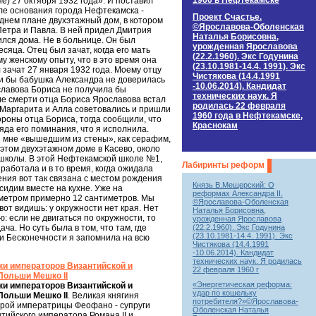
1960 в Нефтекамске
е) 27 октября 1932 года». И поставил
ле основания города Нефтекамска -
Проект Счастье.
днем плане двухэтажный дом, в котором
©Ярославова-Оболенская
Петра и Павла. В ней придел Дмитрия
Наталья Борисовна,
ился дома. Не в больнице. Он был
урожденная Ярославова
яца. Отец был зачат, когда его мать
(22.2.1960). Экс Годунина
 женскому опыту, что в это время она
(23.10.1981-14.4. 1991). Экс
зачат 27 января 1932 года. Моему отцу
Чистякова (14.4.1991
ли бы бабушка Александра не доверилась
-10.06.2014). Кандидат
славова Бориса не получила бы
технических наук. Я
ле смерти отца Бориса Ярославова встал
родилась 22 февраля
 Маргарита и Алла советовались и пришли
1960 года в Нефтекамске,
ороны отца Бориса, тогда сообщили, что
Краснокам
да его поминания, что я исполнила.
я мне «вышедшим из стены», как серафим,
 этом двухэтажном доме в Касево, около
 школы. В этой Нефтекамской школе №1,
Лабиринты реформ
аботала и в то время, когда ожидала
ения вот так связана с местом рождения
Князь В.Мещерский: О
сидим вместе на кухне. Уже на
реформах Александра II.
иаметром примерно 12 сантиметров. Мы
©Ярославова-Оболенская
вот видишь: у окружности нет края. Нет
Наталья Борисовна,
: если не двигаться по окружности, то
урожденная Ярославова
(22.2.1960). Экс Годунина
ача. Но суть была в том, что там, где
(23.10.1981-14.4. 1991). Экс
 и Бесконечности я запомнила на всю
Чистякова (14.4.1991
-10.06.2014). Кандидат
технических наук. Я родилась
и императоров Византийской и
22 февраля 1960 г
Польши Мешко II
«Энергетическая реформа:
и императоров Византийской и
удар по кошельку
Польши Мешко II
. Великая княгиня
потребителя?»©Ярославова-
строй императрицы Феофано - супруги
Оболенская Наталья
тийского императора Романа II и