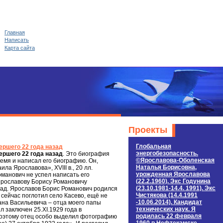
Главная
Написать
Карта сайта
Проекты
Глобальная
ршего 22 года назад
энергобезопасность.
ршего 22 года назад
. Это биография
©Ярославова-Оболенская
емя и написал его биографию. Он,
Наталья Борисовна,
а Ярославова», XVIII в., 20 лл.
урожденная Ярославова
манович не успел написать его
(22.2.1960). Экс Годунина
 Ярославову Борису Романовичу
(23.10.1981-14.4. 1991). Экс
зад. Ярославов Борис Романович родился
Чистякова (14.4.1991
сейчас поглотил село Касево, ещё не
-10.06.2014). Кандидат
мана Васильевича – отца моего папы
технических наук. Я
 заключен 25.XI.1929 года в
родилась 22 февраля
 Поэтому отец особо выделил фотографию