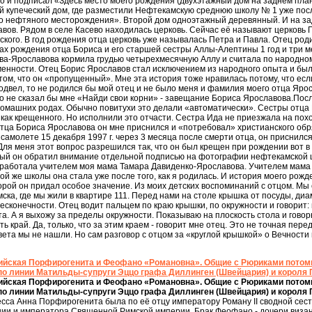
во и подписал «Здесь место моего рождения (двухэтажный дом на заднем план
й купеческий дом, где разместили Нефтекамскую среднюю школу № 1 уже пос
о нефтяного месторождения». Второй дом одноэтажный деревянный. И на за
вов. Рядом в селе Касево находилась церковь. Сейчас её называют церковь 
кого. В год рождения отца церковь уже называлась Петра и Павла. Отец род
х рождения отца Бориса и его старшей сестры Аллы-Алептины 1 год и три мес
а-Ярославова кормила грудью четырехмесячную Аллу и считала по народному
нности. Отец Борис Ярославов стал исключением из народного опыта и был 
 том, что он «пропущенный». Мне эта история тоже нравилась потому, что ес
одвел, то не родился бы мой отец и не было меня и фамилия моего отца Яро
то не сказал бы мне «Найди свои корни» - завещание Бориса Ярославова.Пос
домашних родах. Обычно повитухи это делали «автоматически». Сестры отца
ь как крещенного. Но исполнили это отчасти. Сестра Ида не приезжала на пох
тца Бориса Ярославова он мне приснился и «потребовал» христианского обря
амолете 15 декабря 1997 г. через 3 месяца после смерти отца, он приснилс
.Для меня этот вопрос разрешился так, что он был крещен при рождении вот в
орый он обратил внимание отдельной подписью на фотографии нефтекамской
работала учителем моя мама Тамара Давиденко-Ярославова. Учителем мама р
ой же школы она стала уже после того, как я родилась. И история моего рожд
орой он придал особое значение. Из моих детских воспоминаний с отцом. Мы 
ка, где мы жили в квартире 111. Перед нами на столе крышка от посуды, д
сконечности. Отец водит пальцем по краю крышки, по окружности и говорит: 
та. А я выхожу за пределы окружности. Показываю на плоскость стола и говорю
ть край. Да, только, что за этим краем - говорит мне отец. Это не точная перед
вета мы не нашли. Но сам разговор с отцом за «круглой крышкой» о Вечности
йская Порфирогенита и Феофано «Романовна». Общие с Рюриками потомк
о линии Матильды-супруги Эццо графа Диллинген (Швейцария) и короля 
йская Порфирогенита и Феофано «Романовна». Общие с Рюриками потомк
о линии Матильды-супруги Эццо графа Диллинген (Швейцария) и короля 
есса Анна Порфирогенита была по её отцу императору Роману II сводной се
нии и императора Священной Римской империи. Брак Феофано - дочери визан