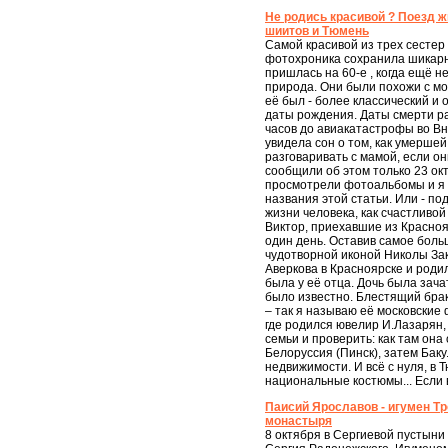
Не родись красивой ? Поезд ж
шиитов и Тюмень
Самой красивой из трех сестер
фотохроника сохранила шикарн
пришлась на 60-е , когда ещё 
природа. Они были похожи с мо
её был - более классический и
даты рождения. Даты смерти ра
часов до авиакатастрофы во Вну
увидела сон о том, как умерше
разговаривать с мамой, если о
сообщили об этом только 23 окт
просмотрели фотоальбомы и я в
названия этой статьи. Или - по
жизни человека, как счастливой
Виктор, приехавшие из Красноя
один день. Оставив самое боль
чудотворной иконой Николы За
Аверкова в Красноярске и роди
была у её отца. Дочь была зача
было известно. Блестящий брак,
– так я называю её московские
где родился ювелир И.Лазарян,
семьи и проверить: как там она
Белоруссия (Пинск), затем Баку
недвижимости. И всё с нуля, в 
национальные костюмы... Если в
Паисий Ярославов - игумен Тр
монастыря
8 октября в Сергиевой пустыни