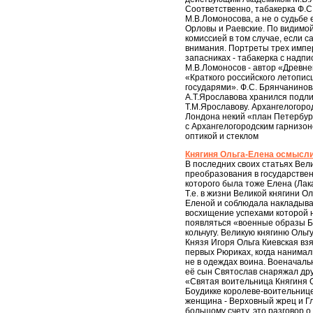
Соответственно, табакерка Ф.С
М.В.Ломоносова, а не о судьбе 
Орловы и Раевские. По видимой
комиссией в том случае, если 
внимания. Портреты трех импера
запасниках - табакерка с надп
М.В.Ломоносов - автор «Древне
«Краткого российского летопис
государями». Ф.С. Брянчанинов
А.Т.Ярославова хранился подли
Т.М.Ярославову. Архангелогоро
Лондона некий «план Петербург
с Архангелогородским гарнизоно
оптикой и стеклом
Княгиня Ольга-Елена осмысли
В последних своих статьях Вел
преобразования в государствен
которого была тоже Елена (Лак
Т.е. в жизни Великой княгини О
Еленой и соблюдала накладыва
восхищение успехами которой н
появляться «военные образы Бо
кольчугу. Великую княгиню Ольг
Князя Игоря Ольга Киевская вз
первых Рюриках, когда нанимал
не в одеждах воина. Военачальн
её сын Святослав снаряжал дру
«Святая воительница Княгиня Ол
Боудикке королеве-воительнице
женщина - Верховный жрец и Гл
большому счету, это разговор о