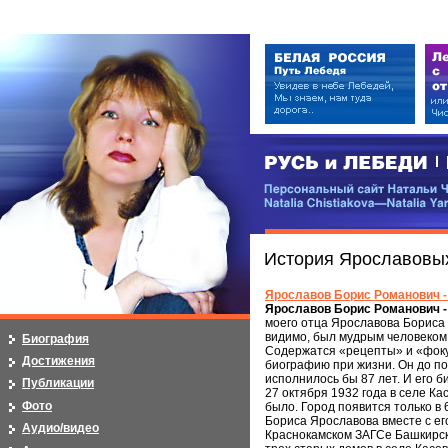
РУСЬ и ЛЕБЕДИ | RUSI — LEB
Персональный сайт Натальи Чистя
Natalia Chistiakova—Natalia Yarosla
История Ярославовых
Ярославов Борис Романович -
Ярославов Борис Романович -
моего отца Ярославова Бориса 
видимо, был мудрым человеком.
Биография
Содержатся «рецепты» и «фокус
Достижения
биографию при жизни. Он до по
исполнилось бы 87 лет. И его 
Публикации
27 октября 1932 года в селе К
Фото
было. Город появится только в
Бориса Ярославова вместе с ег
Аудио/видео
Краснокамском ЗАГСе Башкирско