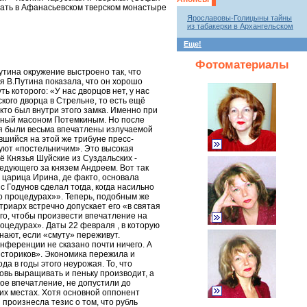
мать в Афанасьевском тверском монастыре
Ярославовы-Голицыны тайны
из табакерки в Архангельском
Еще!
Фотоматериалы
утина окружение выстроено так, что
я В.Путина показала, что он хорошо
 которого: «У нас дворцов нет, у нас
кого дворца в Стрельне, то есть ещё
кто был внутри этого замка. Именно при
анный масоном Потемкиным. Но после
ия были весьма впечатлены излучаемой
вшийся на этой же трибуне пресс-
нуют «постельничим». Это высокая
ё Князья Шуйские из Суздальских -
ледующего за князем Андреем. Вот так
а царица Ирина, де факто, основала
 Годунов сделал тогда, когда насильно
 о процедурах»». Теперь, подобным же
риарх встречно допускает его «в святая
го, чтобы произвести впечатление на
роцедурах». Даты 22 февраля , в которую
нают, если «смуту» переживут.
онференции не сказано почти ничего. А
историков». Экономика пережила и
а в годы этого неурожая. То, что
вь выращивать и пеньку производит, а
ое впечатление, не допустили до
оих местах. Хотя основной оппонент
произнесла тезис о том, что рубль