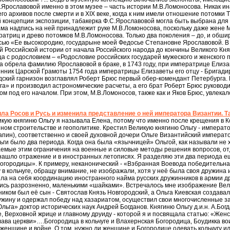
.Ярославовой именно в этом музее – часть истории М.В.Ломоносова. Никак ин
его архивов после смерти и в XIX веке, когда к ним имели отношение потомки
 концепции экспозиции, табакерка Ф.С.Ярославовой могла быть выбрана для 
сама надпись на ней принадлежит руке М.В.Ломоносова, поскольку даже жене 
триц и древо потомков М.В.Ломоносова. Только два поколения – до, и обширна
исью «Ее высокородию, государыне моей Федосье Степановне Ярославовой. В А
й Российской истории от начала Российского народа до кончины Великого Кн
ца с родословием – «Родословие российских государей мужеского и женского
а обрела фамилию Ярославовой в браке, в 1743 году, при императрице Елиза
нник Царской Грамоты 1754 года императрицы Елизаветы его отцу - Бригади
дский гарнизон возглавлял Роберт Брюс первый обер-комендант Петербурга. 
а» и производил астрономические расчеты, а его брат Роберт Брюс руковод
м под его началом. При этом, М.В.Ломоносов, также как и Яков Брюс, увлекал
ла Росов и Русь и изменила представление о ней императора Византии. Т
икую княгиню Ольгу я называла Елена, потому что именно после крещения в 
ном строительстве и геополитике. Крестил Великую княгиню Ольгу - императ
апин), соответственно и своей духовной дочери Ольге Византийский императ
льги было два периода. Когда она была «язычницей» Ольгой, как называли не
емые этим ограничения на военные и силовые методы решения вопросов, от
ашло отражение и в иностранных летописях. Я разделяю эти два периода ещё
городицы». К примеру, неканонический - «Взбранная Воевода победительная
у в кольчуге, обращу внимание, не изображали, хотя у неё была своя дружина 
яла на себя координацию иностранного найма русских дружинников в армии др
ись разрозненно, маленькими «шайками». Встречалось мне изображение Вели
иком был её сын - Святослав Князь Новгородский, а Ольга Киевская создавала
жину и одержал победу над хазариатом, осуществил свои многочисленные зав
ьга» доктор исторических наук Андрей Богданов. Княгиню Ольгу д.и.н. А.Богд
, Верховной жрице и главному друиду - которой я и посвящала статью: «Женс
ава церкви»….Богородица в кольчуге и Влахернская Богородица, Боудикка в
 женщине и войне. О том, нужно ли женщине и Богородице одевать кольчугу и