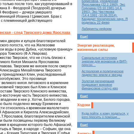
Борисовна, урожденная
только после того, как узурпировавший в
Ярославова (22.2.1960). Экс
мана II - Феодорой (Теодорой) дочерью
Годунина (23.10.1981-14.4.
1991). Экс Чистякова
ей Феофано – дочери умершего
(14.4.1991 -10.06.2014).
янницей Иоанна I Цимисхия. Брак с
Кандидат технических наук. Я
ак с племянницей действующего
родилась 22 февр
Лабиринты реформ
нская - след Тверского дома Ярослава
Еще!
имен дворян и купцов благотворителей
ского погоста, что на Железовке
Энергия реализации,
вои воды в реку Дубна, «условную границу»
жизненные силы
ора Томского (Ф.А.Уварова).
ство Тверское, что не столь близко к
Сакральные источники
энергии для монархов и ВИП-
Великого Князя Михаила Ярославова
персон…
славова. Тверским же князем после смерти
 Александра Михайловича Тверского
Астрология и политическое
ну принадлежал Клин, унаследованный
лидерство земли и звезды
рогобужских. Это прозвище
Золотая регенерация
 великого князя литовского в кормление
подрывает мировое
новичей тверских был Клин и Клинское
финансовое статус-кво
оставе Тверского Клинского княжества,
-восточную часть Тверского княжества.
Еще!
впадении в нее р. Хотчи, Белого городка.
тво было поделено между Еремеем и
Ходоки
сти относилось к временам малолетнего
ей Афанасия и Кирилла Александрийских.
Куда пойти, к кому податься, у
А.Т.Ярославов, благотворителем клинской
кого просить о помощи…
ркви были посвящены первому Великому
, имя в крещении которого было Афанасий,
Еще!
ырь в Твери, в народе – Софьин, где она
и – Ксения Тарусская и Тверская (Софья
Анонсы