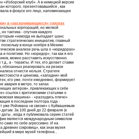
ен «Изборский клуб». А в немецкой версии
лан которого, презентовавшийся , как
ивала в фокусе его лицо, напоминающее
ики» в «раскачивающихся» городах
иональных корпораций, но мелкой
но тактика - спутник каждого
которым «никогда не выпадает шанс
тве стратегических инициатив, главный
поскольку в конце ноября в Мехико
егическом анализе речь шла о «коридорах»
 и политики. Но «коридор», так как я его
иков, можно расставить искусственно.
., а - теракты. И тех, кто делает ставки
, обязанных реагировать на резкое
анализа отнести нельзя. Стратеги
 жестокости и цинизма, «западни» мой
х, кто уже, почти ежедневно, формирует
е авария в метро, то запах
еющих актеров», привлекающих к себе
е» ссылок с критическими статьями о
сковская машина» - «раззудись плечо»
ация в последние полтора года -
вот уже Ройзмана «в связке» с Куйвашемым
датам. За 100 дней до 22 февраля (к
даты , когда я публиковала серию статей
ацифик является международным символом
о само по себе агрессивно. И на
а древних сокровищ», как знак музея
нейший в мире музей телефона ,