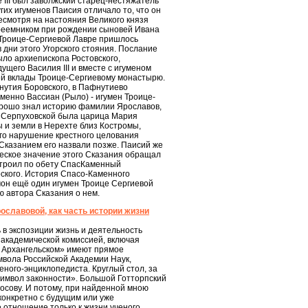
 III был заволжский старец-нестяжатель
их игуменов Паисия отличало то, что он
есмотря на настояния Великого князя
преемником при рождении сыновей Ивана
 в Троице-Сергиевой Лавре пришлось
 дни этого Угорского стояния. Послание
ло архиепископа Ростовского,
ущего Василия III и вместе с игуменом
ей вклады Троице-Сергиевому монастырю.
нутия Боровского, в Пафнутиево
менно Вассиан (Рыло) - игумен Троице-
хорошо знал историю фамилии Ярославов,
 и Серпуховской была царица Мария
и земли в Нерехте близ Костромы,
его нарушение крестного целования
Сказанием его назвали позже. Паисий же
ческое значение этого Сказания обращал
остроил по обету СпасКаменный
ского. История Спасо-Каменного
мон ещё один игумен Троице Сергиевой
 автора Сказания о нем.
ославовой, как часть истории жизни
 в экспозиции жизнь и деятельность
 академической комиссией, включая
В Архангельском» имеют прямое
мвола Российской Академии Наук,
еного-энциклопедиста. Круглый стол, за
 символ законности». Большой Готторпский
сову. И потому, при найденной мною
конкретно с будущим или уже
отношение только к жизни ученого.