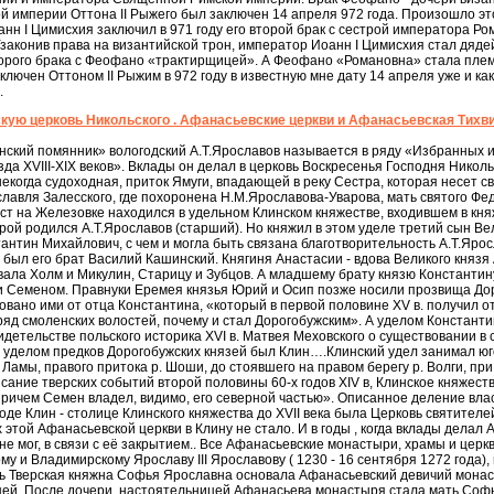
империи Оттона II Рыжего был заключен 14 апреля 972 года. Произошло это 
нн I Цимисхия заключил в 971 году его второй брак с сестрой императора Ро
законив права на византийской трон, император Иоанн I Цимисхия стал дяд
второго брака с Феофано «трактирщицей». А Феофано «Романовна» стала плем
ючен Оттоном II Рыжим в 972 году в известную мне дату 14 апреля уже и к
.
скую церковь Никольского . Афанасьевские церкви и Афанасьевская Тихви
янский помянник» вологодский А.Т.Ярославов называется в ряду «Избранных 
да XVIII-XIX веков». Вклады он делал в церковь Воскресенья Господня Николь
некогда судоходная, приток Ямуги, впадающей в реку Сестра, которая несет с
лавля Залесского, где похоронена Н.М.Ярославова-Уварова, мать святого Фед
ст на Железовке находился в удельном Клинском княжестве, входившем в княже
торой родился А.Т.Ярославов (старший). Но княжил в этом уделе третий сын 
тантин Михайлович, с чем и могла быть связана благотворительность А.Т.Яро
был его брат Василий Кашинский. Княгиня Анастасии - вдова Великого князя
вала Холм и Микулин, Старицу и Зубцов. А младшему брату князю Константи
и Семеном. Правнуки Еремея князья Юрий и Осип позже носили прозвища До
вано ими от отца Константина, «который в первой половине XV в. получил от
ряд смоленских волостей, почему и стал Дорогобужским». А уделом Константи
детельстве польского историка XVI в. Матвея Меховского о существовании в с
о уделом предков Дорогобужских князей был Клин….Клинский удел занимал юго
Ламы, правого притока р. Шоши, до стоявшего на правом берегу р. Волги, при 
сание тверских событий второй половины 60-х годов XIV в, Клинское княжес
ричем Семен владел, видимо, его северной частью». Описанное деление вла
оде Клин - столице Клинского княжества до XVII века была Церковь святител
этой Афанасьевской церкви в Клину не стало. И в годы , когда вклады делал 
не мог, в связи с её закрытием.. Все Афанасьевские монастыри, храмы и це
му и Владимирскому Ярославу III Ярославову ( 1230 - 16 сентября 1272 года)
дочь Тверская княжна Софья Ярославна основала Афанасьевский девичий монаст
цей. После дочери, настоятельницей Афанасьева монастыря стала мать Софь