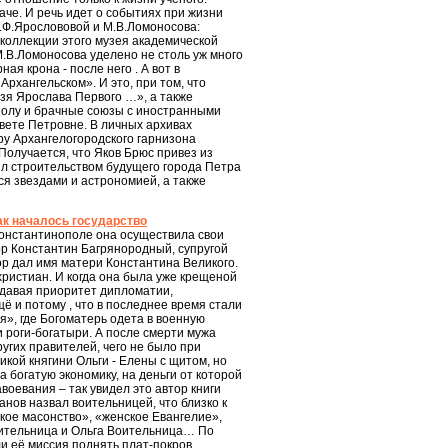
аче. И речь идет о событиях при жизни
 Т.Ф.Ярослововой и М.В.Ломоносова:
коллекции этого музея академической
М.В.Ломоносова уделено не столь уж много
я крона - после него . А вот в
рхангельском». И это, при том, что
язя Ярослава Первого …», а также
 полу и брачные союзы с иностранными
вете Петровне. В личных архивах
ру Архангелогородского гарнизона
Получается, что Яков Брюс привез из
ил строительством будущего города Петра
ся звездами и астрономией, а также
ак началось государство
Константинополе она осуществила свои
ор Константин Багрянородный, супругой
ор дал имя матери Константина Великого.
 христиан. И когда она была уже крещеной
давая приоритет дипломатии,
 и потому , что в последнее время стали
», где Богоматерь одета в военную
и роги-богатыри. А после смерти мужа
угих правителей, чего не было при
кой княгини Ольги - Елены с щитом, но
 богатую экономику, на деньги от которой
оевания – так увидел это автор книги
анов назвал воительницей, что близко к
кое масонство», «женское Евангелие»,
оительница и Ольга Воительница… По
ли её миссия поднять плат-покров.