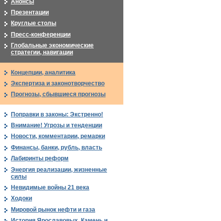
Анонсы
Презентации
Круглые столы
Пресс-конференции
Глобальные экономические
стратегии, навигации
Концепции, аналитика
Экспертиза и законотворчество
Прогнозы, сбывшиеся прогнозы
Поправки в законы: Экстренно!
Внимание! Угрозы и тенденции
Новости, комментарии, ремарки
Финансы, банки, рубль, власть
Лабиринты реформ
Энергия реализации, жизненные
силы
Невидимые войны 21 века
Ходоки
Мировой рынок нефти и газа
История Ярославовых. Камень и