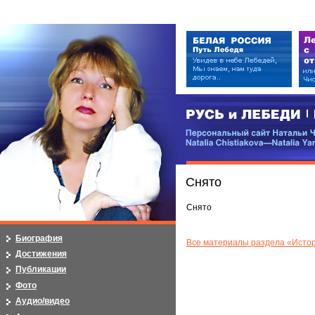
РУСЬ и ЛЕБЕДИ | RUSI — LEB
Персональный сайт Натальи Чистя
Natalia Chistiakova—Natalia Yarosla
Снято
Снято
Биография
Все материалы раздела «Истор
Достижения
Публикации
Фото
Аудио/видео