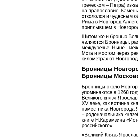
греческом – Петра) из-з
на православие. Камень
откололся и чудесным о
Рима в Новгород.Аллего
приплывшем в Новгород
Щитом же и бронью Вел
являются Бронницы, ра
междуречье. Ныне - меж
Мста и мостом через рек
километрах от Новгород
Бронницы Новгоро
Бронницы Москов
Бронницы около Новго
упоминаются в 1268 году
Великого князя Ярослава
XV веке, как вотчина кн
наместника Новгорода 
– родоначальника княз
книге Н.Карамзина «Ист
российского»:
«Великий Князь Яросла