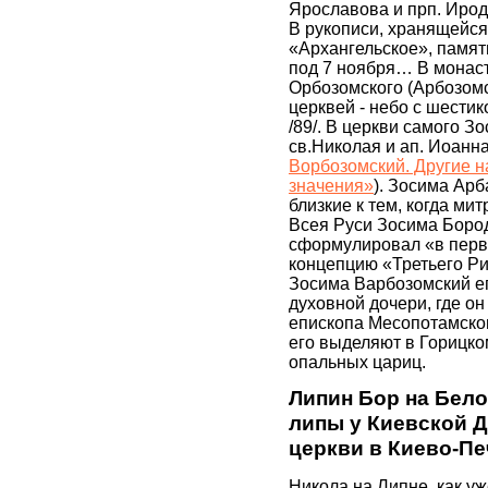
Ярославова и прп. Ир
В рукописи, хранящейся
«Архангельское», памя
под 7 ноября… В монас
Орбозомского (Арбозомс
церквей - небо с шести
/89/. В церкви самого 
св.Николая и ап. Иоанна
Ворбозомский. Другие н
значения»
). Зосима Арб
близкие к тем, когда ми
Всея Руси Зосима Боро
сформулировал «в перв
концепцию «Третьего Ри
Зосима Варбозомский е
духовной дочери, где о
епископа Месопотамско
его выделяют в Горицк
опальных цариц.
Липин Бор на Бело
липы у Киевской 
церкви в Киево-П
Никола на Липне, как у