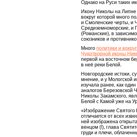
Однако на Руси таких ик
Икону Николы на Липне
вокруг которой много по
и Смоленские черты, и 
Средиземноморские, и 
(Романские), в зависимо
союзников и противнико
Много
политики и вокру
Чудотворной иконы Ник
первой на восточном бе
в неё реки Белой.
Новгородские истоки, с
мнение, и у Мологской и
изучала ранее, как оди
аналогов Березовской 
Николы Закамского, явл
Белой с Камой уже на У
«Изображение Святого 
отличается от всех изв
ней изображена открыта
венцом (!), глава Святи
груди и плечи, облачен