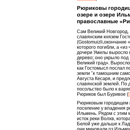
Рюриковы городи
озере и озере Иль
православные «Р
Сам Великий Новгород, 
славянским князем Гос
(Gostomuizli,окончание 
которого погибли, а «из
дочери Умилы выросло 
дерево; оно укрыло под
Великий град». Выросло 
как Гостомысл послал п
земли "к тамошним сам
Августа Кесаря, и предл
славянской землей. По 
посольство было к варяг
Рюриков был Буривое (
Рюриковым городищем 
поселение у впадения р
Ильмень. Рядом с этим 
исток реки Волхв, котор
Белой уже дальше к Ладо
они миновали оз.Ильмен