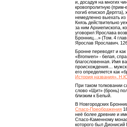
и, досадуя на многих чи
кровопролитную (прим-е:
погиб епископ Дерпта), 
немедленно выехать и
Князь действительно уе
за ним Архиепископа, ко
уговорил Ярослава возв
Бронниц…» (Том. 4 глава
Ярослав Ярославич. 1263
Бронне переводят и как
«Bronwen» - белая, спр
благословенная. Имя в
происхождения… мужско
его определяется как «б
История названия». Н.
При таком толковании с
слово «Щит» (бронь) пол
близким к Белый.
В Новгородских Бронни
Спасо-Преображения
18
неё более древние и им
Спасо-Каменному мона
которого был Дионисий 