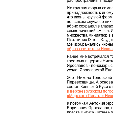
распространены в поздн
Их круглая форма симво
принадлежность к иному
что иконы круглой формы
во всяком случае, о них
абрис сохранял в глаза
символический смысл. И
множества миниатюр в 
Псалтирях IX в. – Хлудо
где изображались иконы,
образа святителя Никол
Ранее мне встречался т
крестом» в церкви Нико
Ярославов - пономарь с
уезда, Ярославской Епа
Это - Николо-Топорский
Перевозщицы. А основан
состав Киевской Руси отн
в верхневолжском пого
«Морского Пирата» Ник
К потомкам Антония Яро
Борисович Ярославов, п
Креста Витиса Литвы ил