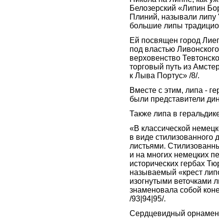
Белозерский «Липин Бор
Плиний, называли липу 
большие липы традицион
Ей посвящен город Лиеп
под властью Ливонского
верховенство Тевтонско
торговый путь из Амсте
к Лыва Портус» /8/.
Вместе с этим, липа - г
были представители ди
Также липа в геральдик
«В классической немецк
в виде стилизованного
листьями. Стилизованн
и на многих немецких пе
исторических гербах Тю
называемый «крест лип
изогнутыми веточками 
знаменовала собой коне
/93|94|95/.
Сердцевидный орнамент