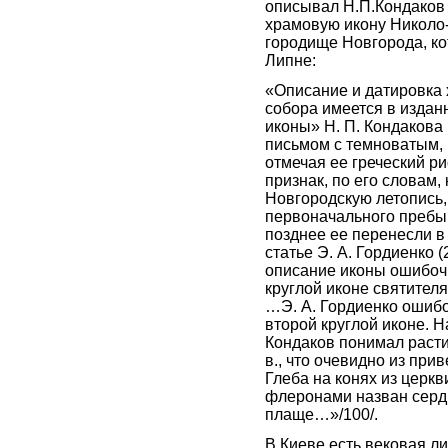
описывал Н.П.Кондаков
храмовую икону Николо
городище Новгорода, ко
Липне:
«Описание и датировка
собора имеется в изданн
иконы» Н. П. Кондакова
письмом с темноватым, 
отмечая ее греческий р
признак, по его словам,
Новгородскую летопись,
первоначального пребыв
позднее ее перенесли 
статье Э. А. Гордиенко 
описание иконы ошибочн
круглой иконе святител
…Э. А. Гордиенко ошиб
второй круглой иконе. 
Кондаков понимал расти
в., что очевидно из при
Глеба на конях из церкв
флеронами назван серд
плаще…»/100/.
В Киеве есть вековая л