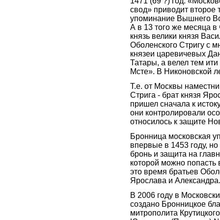
1471 (69 ?) год: «Моско
свод» приводит второе 
упоминание Вышнего Во
А в 13 того же месяца в
князь велики князя Вас
Оболенского Стригу с мн
князеи царевичевых Да
Татары, а велел тем ити
Мсте». В Никоновской ле
Т.е. от Москвы наместн
Стрига - брат князя Яр
пришел сначала к истоку
они контролировали осо
относилось к защите Но
Бронница московская уп
впервые в 1453 году, но
бронь и защита на главн
которой можно попасть в
это время братьев Обол
Ярослава и Александра
В 2006 году в Московск
создано Бронницкое бла
митрополита Крутицкого