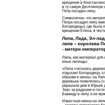
крещение в Константин
в ту самую Десятинную 
Петр посадил липу.
Символично, что митроп
Петра посадил липу име
Богородицы), где была 
крещении Елена, в чест
Липа, Лада, Эл-ла
липе – королева П
- матери императо
Липа, как материал для 
иные легенды:
«Липа считалась дерево
отдыхает Богородица, с
образки и иконы; на Лип
деревьев появлялись (
украшали дом в Юрьев 
Зевс за радушие и гост
Бавкиду в липу, а ее м
Известная икона на лип