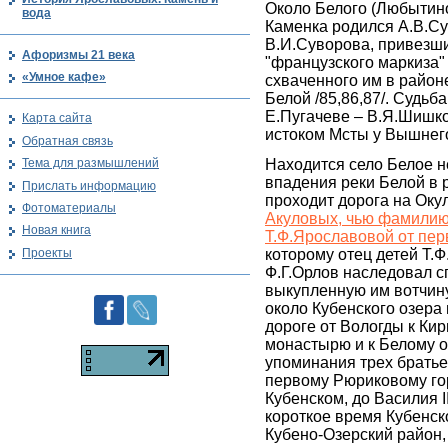
Около Белого (Любытино
вода
Каменка родился А.В.Су
В.И.Суворова, привезши
Афоризмы 21 века
"французского маркиза"
«Умное кафе»
схваченного им в район
Белой /85,86,87/. Судьба
Е.Пугачеве – В.Я.Шишко
Карта сайта
истоком Мсты у Вышнег
Обратная связь
Находится село Белое н
Тема для размышлений
впадения реки Белой в р
Прислать информацию
проходит дорога на Оку
Фотоматериалы
Акуловых, чью фамилию
Новая книга
Т.Ф.Ярославовой от пер
Проекты
которому отец детей Т.Ф
Ф.Г.Орлов наследовал 
выкупленную им вотчину
около Кубенского озера
дороге от Вологды к Ки
монастырю и к Белому о
упоминания трех братьев
первому Рюриковому го
Кубенском, до Василия I
короткое время Кубенск
Кубено-Озерский район,