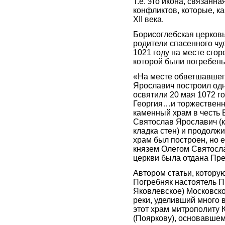
Т.е. это икона, связанн
конфликтов, которые, ка
XII века.
Борисоглебская церковь
родители спасенного чу
1021 году на месте сго
которой были погребены
«На месте обветшавшег
Ярославич построил од
освятили 20 мая 1072 г
Георгия…и торжественн
каменный храм в честь 
Святослав Ярославич (к
кладка стен) и продолж
храм был построен, но 
князем Олегом Святосла
церкви была отдана Пр
Автором статьи, котору
Погребняк настоятель 
Яковлевское) Московско
реки, уделивший много 
этот храм митрополиту
(Пояркову), основавшем