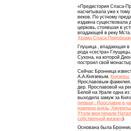
«Предистория Спаса-П
насчитывала уже к тому
веков. По устному пред
издавна существовала 
церковь, стоявшая в уст
впадающей в реку Мста
Храма Спаса Преображе
Глушица , впадающая в 
рода «сестра» Глущицы
Сухона, на которой Дио
построил свой монастыр
Сейчас Бронница извес
А.А.Князевым.
Князевы
Ярославовым фамилия.
дер. Ярославовой на ре
Белой на Урале одна и
выходила замуж за Княз
первая : Ярославне в ча
наверно князь: Хмурить
Утоли мои печали Натал
собственной жизни»
).
Основана была Бронниц