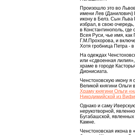
Произошло это во Львове
имени Лев (Данилович) 
икону в Белз. Сын Льва
избрал, в свою очередь
в Константинополь, где
Всея Руси, чье имя, как
Г.М.Прохорова, и включ
Хотя гробница Петра - в
На одеждах Ченстоховс
или «сдвоенная лилия»,
храме в городе Касторь
Дионисиата.
Ченстоховскую икону я 
Великой княгини Ольги в
Храму княгини Ольги «н
Никодимийской из Виф
Однако и саму Иверскую
нерукотворной, явленной
Бугабашской, явленных 
Камне.
Ченстоховская икона в 