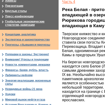
Анонсы
Часть 4
Презентации
Река Белая - прито
Круглые столы
впадающей в озер
Пресс-конференции
Рюрикова городища
Глобальные экономические
впадающая в Каму
стратегии, навигации
Тверское княжество и к
Концепции, аналитика
Новгородское соединяет
Экспертиза и законотворчество
ставила свои погосты К
Прогнозы, сбывшиеся прогнозы
Перевозщица. Впадает в 
Белая, одноименная рек
Поправки в законы: Экстренно!
Камы в предгорьях Урал
Внимание! Угрозы и тенденции
На берегах новгородско
Новости, комментарии, ремарки
находится село Белое (
Финансы, банки, рубль, власть
самыми древними захоро
IX вв. Необычайно высо
Лабиринты реформ
памятников археологии 
Энергия реализации, жизненные
является особенностью 
силы
небольшой территории.
Невидимые войны 21 века
находится на границе с
Ходоки
отделяющей новгородск
Мировой рынок нефти и газа
ярославских.
История Ярославовых. Камень и