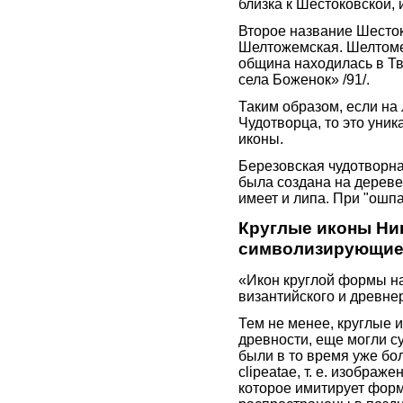
близка к Шестоковской, 
Второе название Шесток
Шелтожемская. Шелтоме
община находилась в Тв
села Боженок» /91/.
Таким образом, если на
Чудотворца, то это уник
иконы.
Березовская чудотворн
была создана на дереве
имеет и липа. При "ошп
Круглые иконы Ник
символизирующие 
«Икон круглой формы н
византийского и древнер
Тем не менее, круглые и
древности, еще могли су
были в то время уже бо
clipeatae, т. е. изобра
которое имитирует форм