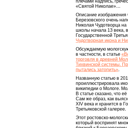
плечами надпись, греч
«Святой Николае»…
Описание изображения 
Березовского очень на
Николая Чудотворца на 
школы начала 13 века, 
Государственной Третья
Чудотворная икона и Ни
Обсуждаемую мологскую
в частности, в статье
«В
торговля в древней Мол
Тихвинской системы. Пр
пытались затопить»
.
Названную статью в 201
проиллюстрировала ико
википедии о Мологе. Мол
В статье сказано, что е
Сам же образ, как выясн
XIV века и хранится в Г
Третьяковской галерее.
Этот ростовско-мологски
который воспринят мною
близкий к Березовскому.