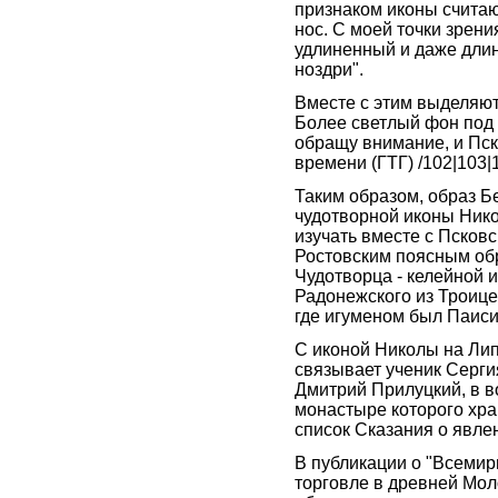
признаком иконы считаю
нос. С моей точки зрения
удлиненный и даже длин
ноздри".
Вместе с этим выделяют
Более светлый фон под 
обращу внимание, и Пск
времени (ГТГ) /102|103|
Таким образом, образ Б
чудотворной иконы Ник
изучать вместе с Псков
Ростовским поясным об
Чудотворца - келейной 
Радонежского из Троиц
где игуменом был Паис
С иконой Николы на Лип
связывает ученик Серги
Дмитрий Прилуцкий, в в
монастыре которого хр
список Сказания о явле
В публикации о "Всемир
торговле в древней Мол