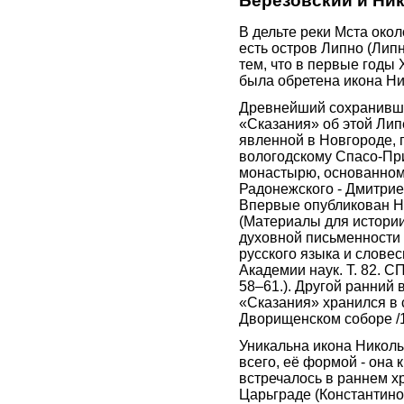
Березовский и Ни
В дельте реки Мста око
есть остров Липно (Лип
тем, что в первые годы X
была обретена икона Ни
Древнейший сохранивш
«Сказания» об этой Лип
явленной в Новгороде,
вологодскому Спасо-Пр
монастырю, основанном
Радонежского - Дмитри
Впервые опубликован Н.
(Материалы для истори
духовной письменности 
русского языка и слове
Академии наук. Т. 82. СП
58–61.). Другой ранний 
«Сказания» хранился в
Дворищенском соборе /1
Уникальна икона Николы
всего, её формой - она к
встречалось в раннем х
Царьграде (Константино