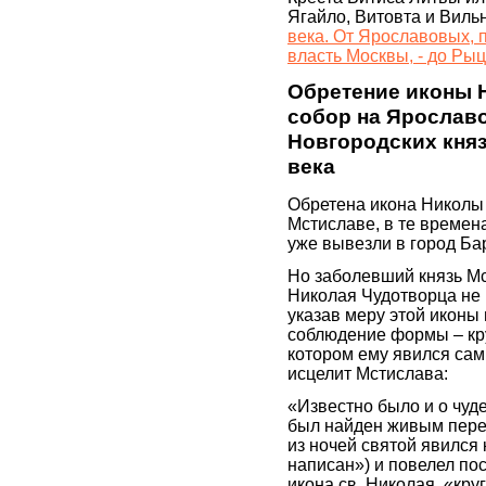
Ягайло, Витовта и Вильн
века. От Ярославовых,
власть Москвы, - до Ры
Обретение иконы 
собор на Ярослав
Новгородских княз
века
Обретена икона Николы 
Мстиславе, в те времен
уже вывезли в город Бари
Но заболевший князь Мс
Николая Чудотворца не и
указав меру этой иконы 
соблюдение формы – кру
котором ему явился сам 
исцелит Мстислава:
«Известно было и о чуд
был найден живым перед
из ночей святой явился 
написан») и повелел пос
икона св. Николая, «кру