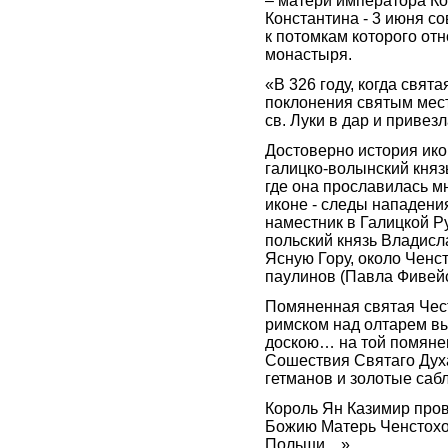
– матери императора Ко
Константина - 3 июня с
к потомкам которого от
монастыря.
«В 326 году, когда свят
поклонения святым мест
св. Луки в дар и приве
Достоверно история икон
галицко-волынский княз
где она прославилась 
иконе - следы нападени
наместник в Галицкой Р
польский князь Владисл
Ясную Гору, около Ченс
паулинов (Павла Фивейс
Помяненная святая Чест
римском над олтарем вы
доскою… на той помяне
Сошествия Святаго Дух
гетманов и золотые саб
Король Ян Казимир пров
Божию Матерь Ченстохо
Польши…».