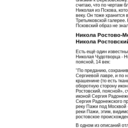
считаю, что по чертам б
Николая из Пскова, кото
веку. Он тоже хранится 
Третьяковской галерее. 
Псковский образ не знал
Никола Ростово-М
Никола Ростовски
Есть ещё один известны
Николая Чудотворца - Н
поясной, 14 век:
"По преданию, сохрани
Сергиевой лавре, и по н
крашенине (то есть тка
оборотную сторону ико
Ростовский, поясной», с
иконой Сергия Радонежск
Сергия Радонежского пр
реку Пажи под Москвой -
реки Пажи, этим, видим
ростовское происхожде
В одном из описаний о