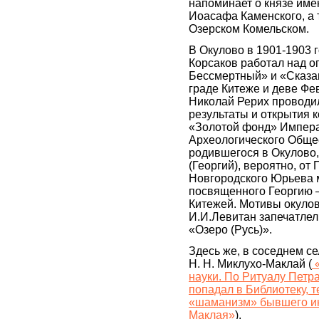
напоминает о князе име
Иоасафа Каменского, а 
Озерском Комельском.
В Окулово в 1901-1903 г
Корсаков работал над 
Бессмертный» и «Сказа
граде Китеже и деве Фев
Николай Рерих проводил
результаты и открытия 
«Золотой фонд» Импера
Археологического Общес
родившегося в Окулово,
(Георгий), вероятно, от
Новгородского Юрьева 
посвященного Георгию 
Китежей. Мотивы окуло
И.И.Левитан запечатлел в
«Озеро (Русь)».
Здесь же, в соседнем с
Н. Н. Миклухо-Маклай (
«
науки. По Ритуалу Петра
попадал в Библиотеку, т
«шаманизм» бывшего ин
Маклая»
).