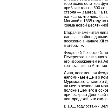
горе возле остатков фу
приблизительно 500 лет,
ствола — 3 метра. На та
написано, что липа бы
Могилой в 1635 году по
храма новой Десятинной
Вторая знаменитая липа
лавры, в районе дальних
посажено в начале XII 
матери…».
Феодосий Печерский, по
Печерского, названного 
его изображением на А
коптская икона Антония
Липа, посаженная Феод
напоминает ещё и о Ком
Муромского, а также о 
на место основания мон
положившем его в осно
принес крест Дионисий н
новгородской, что окол
В 1011 году останки Ве