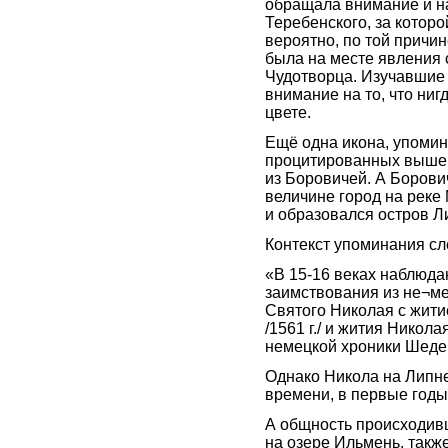
обращала внимание и н
Теребенского, за которо
вероятно, по той причин
была на месте явления
Чудотворца. Изучавшие
внимание на то, что нигд
цвете.
Ещё одна икона, упоми
процитированных выше 
из Боровичей. А Борович
величине город на реке 
и образовался остров Л
Контекст упоминания с
«В 15-16 веках наблюд
заимствования из не¬ме
Святого Николая с жити
/1561 г./ и жития Никол
немецкой хроники Шедем
Однако Никола на Липн
времени, в первые годы 
А общность происходив
на озере Ильмень, также