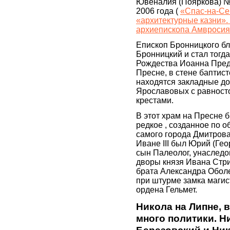
Ювеналия (Пояркова) №
2006 года (
«Спас-на-Сен
«архитектурные казни»
архиепископа Амвросия
Епископ Бронницкого б
Бронницкий и стал тогд
Рождества Иоанна Пред
Пресне, в стене баптист
находятся закладные до
Ярославовых с равност
крестами.
В этот храм на Пресне 
редкое , созданное по об
самого города Дмитрова
Иване III был Юрий (Гео
сын Палеолог, унаслед
дворы князя Ивана Стри
брата Александра Оболе
при штурме замка магис
ордена Гельмет.
Никола на Липне, 
много политики. Н