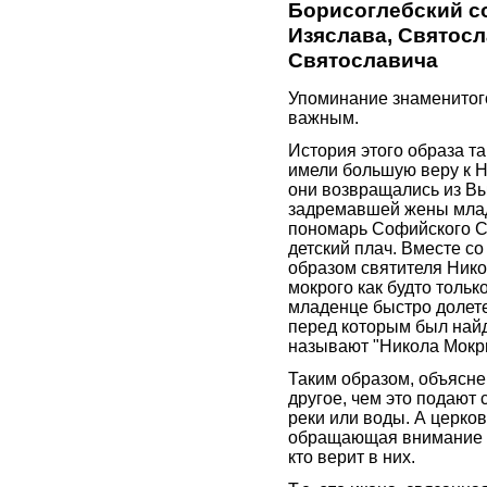
Борисоглебский с
Изяслава, Святосл
Святославича
Упоминание знаменитог
важным.
История этого образа т
имели большую веру к Н
они возвращались из Выш
задремавшей жены млад
пономарь Софийского Со
детский плач. Вместе с
образом святителя Нико
мокрого как будто тольк
младенце быстро долет
перед которым был найд
называют "Никола Мокры
Таким образом, объясне
другое, чем это подают 
реки или воды. А церко
обращающая внимание н
кто верит в них.