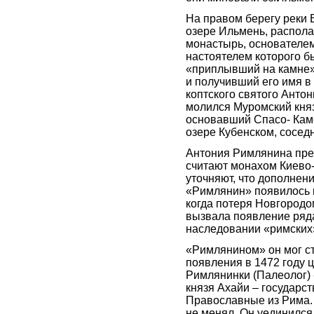
На правом берегу реки В
озере Ильмень, распола
монастырь, основателе
настоятелем которого б
«приплывший на камне»
и получивший его имя в 
коптского святого Антон
молился Муромский княз
основавший Спасо- Кам
озере Кубенском, сосед
Антония Римлянина пр
считают монахом Киево
уточняют, что дополнен
«Римлянин» появилось 
когда потеря Новгород
вызвала появление ряда
наследовании «римских»
«Римлянином» он мог ст
появления в 1472 году
Римлянинки (Палеолог) 
князя Ахайи – государст
Православные из Рима.
не менял. Он уединился 