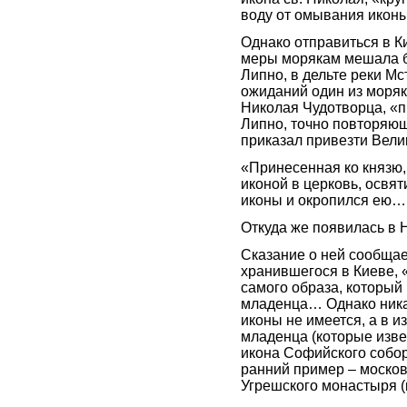
воду от омывания иконы
Однако отправиться в К
меры морякам мешала б
Липно, в дельте реки М
ожиданий один из моряк
Николая Чудотворца, «п
Липно, точно повторяющ
приказал привезти Вели
«Принесенная ко князю,
иконой в церковь, освя
иконы и окропился ею…
Откуда же появилась в 
Сказание о ней сообщает
хранившегося в Киеве, 
самого образа, который
младенца… Однако ника
иконы не имеется, а в 
младенца (которые извес
икона Софийского собо
ранний пример – москов
Угрешского монастыря (к