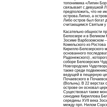
топонимика «Липин Бор
связывает с девушкой Л
предположить, что не и
острова Липно, а остров
Либо остров был богат д
считающимся Святым у с
Касательно общности п
Белоозере и в Великом
Зосиме Варбозомском –
Комельского из Ростова
Кирилло-Белозерского 
основанного последова
Радонежского) , которог
соборе Белозерских Чуд
Новгородских Чудотворц
также среди подвижнико
ведущей в пещерную це
Почаевского в Почаевск
(Волынь). В 22 верстах 
острове он основал цер
Существовал также мон
синодике Кириллова Бе
середины XVII века Зос
между прп. Нилом Сорск