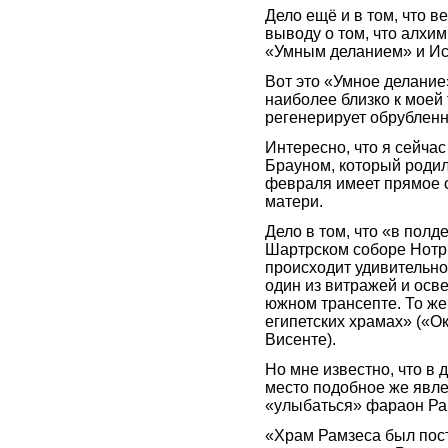
Дело ещё и в том, что в
выводу о том, что алхи
«Умным деланием» и Ис
Вот это «Умное делание»
наиболее близко к моей 
регенерирует обрубленн
Интересно, что я сейча
Брауном, который родилс
февраля имеет прямое 
матери.
Дело в том, что «в полд
Шартрском соборе Нотр
происходит удивительно
один из витражей и осв
южном трансепте. То же
египетских храмах» («О
Висенте).
Но мне известно, что в 
место подобное же явле
«улыбаться» фараон Ра
«Храм Рамзеса был поста