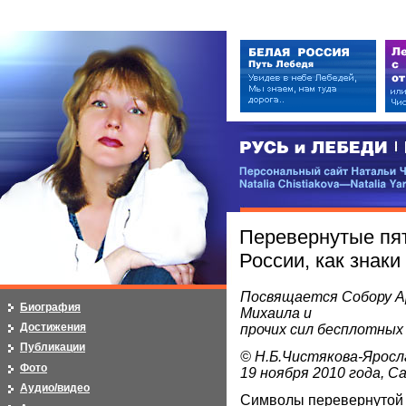
РУСЬ и ЛЕБЕДИ | RUSI — LEB
Персональный сайт Натальи Чистя
Natalia Chistiakova—Natalia Yarosla
Перевернутые пя
России, как знак
Посвящается Собору 
Биография
Михаила и
Достижения
прочих сил бесплотных
Публикации
© Н.Б.Чистякова-Яросл
Фото
19 ноября 2010 года, 
Аудио/видео
Символы перевернутой 