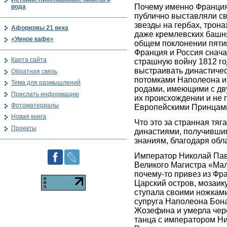
Почему именно Франция
вода
публично выставляли с
звезды на гербах, трона
Афоризмы 21 века
даже кремлевских башня
«Умное кафе»
общем поклонении пяти
Франция и Россия снача
Карта сайта
страшную войну 1812 го
выстраивать династиче
Обратная связь
потомками Наполеона и 
Тема для размышлений
родами, имеющими с дв
Прислать информацию
их происхождении и не
Фотоматериалы
Европейскими Принцам
Новая книга
Что это за странная тя
Проекты
династиями, получивши
знаниям, благодаря обл
Император Николай Павл
Великого Магистра «Мал
почему-то привез из Фр
Царский остров, мозаику
ступала своими ножкам
супруга Наполеона Бона
Жозефина и умерла чере
танца с императором 