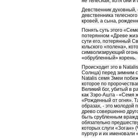
не телесная, хотя они и
Девственник духовный, 
девственника телесного
кровей, а сына, рожден
Понять суть этого «Сем
потерянном «Древе жиз
сути его, потерянный С
юльского «полена», кот
символизирующий огонь
«обрубленный» корень.
Происходит это в Natalis
Солнца) перед зимним с
Natalis семя Змеи побе
которое по пророчества
Великий бог, убитый в р
как Зэро-Ашта - «Семя 
«Рожденный от огня». Т
образах, - это молодой 
древо совершенно друго
быть срубленным вражде
обязательно предшеству
которых слуги «Зоган» (
пурпур и их именовали 