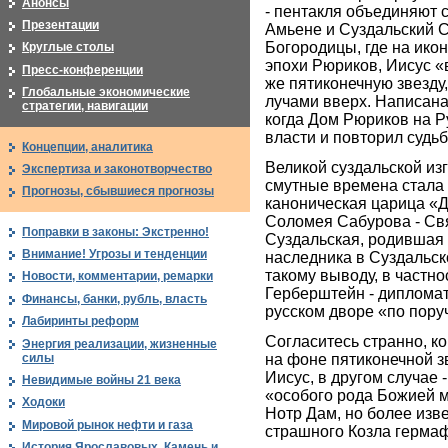
Анонсы
- пентакля объединяют 
Презентации
Амьене и Суздальский 
Богородицы, где на ик
Круглые столы
эпохи Рюриков, Иисус «
Пресс-конференции
же пятиконечную звезд
Глобальные экономические
лучами вверх. Написана 
стратегии, навигации
когда Дом Рюриков на 
власти и повторил судь
Концепции, аналитика
Великой суздальской из
Экспертиза и законотворчество
смутные времена стала
Прогнозы, сбывшиеся прогнозы
каноническая царица «
Соломея Сабурова - Св
Поправки в законы: Экстренно!
Суздальская, родившая 
Внимание! Угрозы и тенденции
наследника в Суздальск
такому выводу, в частно
Новости, комментарии, ремарки
Герберштейн - дипломат
Финансы, банки, рубль, власть
русском дворе «по пору
Лабиринты реформ
Согласитесь странно, ко
Энергия реализации, жизненные
силы
на фоне пятиконечной 
Иисус, в другом случае 
Невидимые войны 21 века
«особого рода Божией 
Ходоки
Нотр Дам, но более изве
Мировой рынок нефти и газа
страшного Козла герма
История Ярославовых. Камень и