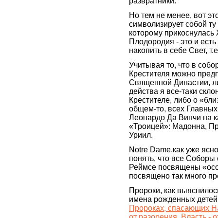
развратники.
Но тем не менее, вот э
символизирует собой ту 
которому прикоснулас
Плодородия - это и ест
накопить в себе Свет, т
Учитывая то, что в соб
Крестителя можно предп
Священной Династии, ли
действа я все-таки скло
Крестителе, либо о «близ
общем-то, всех Главных
Леонардо Да Винчи на ка
«Троицей»: Мадонна, Пр
Уриил.
Notre Dame,как уже ясно
понять, что все Соборы
Реймсе посвящены «осо
посвящено так много пр
Пророки, как выяснилос
имена рожденных детей.
Пророках, спасающих На
от разорения, Власть - 