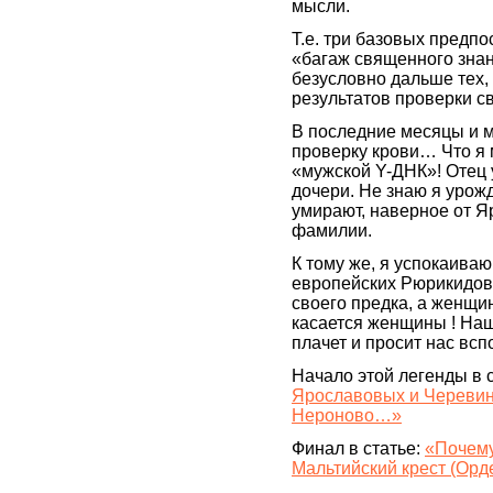
мысли.
Т.е. три базовых предпо
«багаж священного знан
безусловно дальше тех,
результатов проверки с
В последние месяцы и м
проверку крови… Что я м
«мужской Y-ДНК»! Отец у
дочери. Не знаю я уро
умирают, наверное от Я
фамилии.
К тому же, я успокаиваю
европейских Рюрикидов 
своего предка, а женщин
касается женщины ! На
плачет и просит нас всп
Начало этой легенды в 
Ярославовых и Черевин
Нероново…»
Финал в статье:
«Почему
Мальтийский крест (Орд