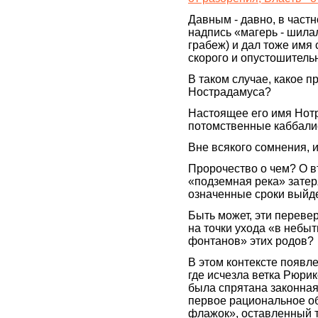
Давным - давно, в част
надпись «магерь - шилал
грабеж) и дал тоже имя
скорого и опустошитель
В таком случае, какое 
Нострадамуса?
Настоящее его имя Нотр
потомственные каббали
Вне всякого сомнения, и
Пророчество о чем? О в
«подземная река» затер
означенные сроки выйд
Быть может, эти переве
на точки ухода «в небы
фонтанов» этих родов?
В этом контексте появл
где исчезла ветка Рюри
была спрятана законная
первое рациональное об
флажок», оставленный те