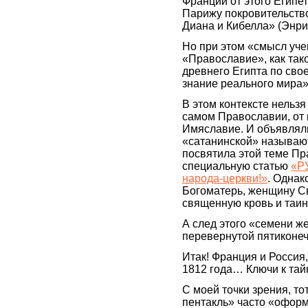
Франции от этого Египет
Парижу покровительств
Диана и Кибелла» (Энри
Но при этом «смысл уче
«Православие», как так
древнего Египта по сво
знание реального мира»,
В этом контексте нельзя 
самом Православии, от 
Имяславие. И объявляли
«сатанинской» называю
посвятила этой теме П
специальную статью
«Р
народа-церкви!»
. Однак
Богоматерь, женщину С
священную кровь и таи
А след этого «семени ж
перевернутой пятиконе
Итак! Франция и Россия
1812 года… Ключи к тай
С моей точки зрения, т
пентакль» часто «офор