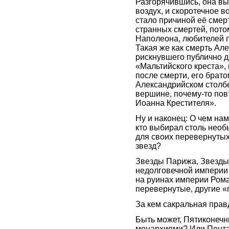
Разгорячившись, она в
воздух, и скоротечное в
стало причиной её сме
странных смертей, потом
Наполеона, любителей п
Такая же как смерть Але
рискнувшего публично д
«Мальтийского креста»,
после смерти, его брато
Александрийском столбе
вершине, почему-то по
Иоанна Крестителя».
Ну и наконец: О чем нам
кто выбирал столь нео
для своих перевернуты
звезд?
Звезды Парижа, Звезды
недолговечной империи
на руинах империи Ром
перевернутые, другие
За кем сакральная прав
Быть может, Пятиконеч
монархиями? Или Пента