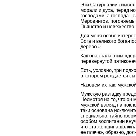
Эти Сатурналии символ
морали и духа, перед н
господами, а господа -
Меровингов, погоняемых
Пьянство и невежество,
Для меня особо интерес
Бога и великого бога-п
дерево.»
Как она стала этим «дер
перевернутой пятиконечн
Есть, условно, три под
в котором рождается сы
Назовем их так: мужской
Мужскую разгадку предс
Несмотря на то, что он 
мужской взгляд на покл
таки основана исключит
специально, тайно форм
особом воспитании внуч
что эта женщина должна
её плече», образно, до