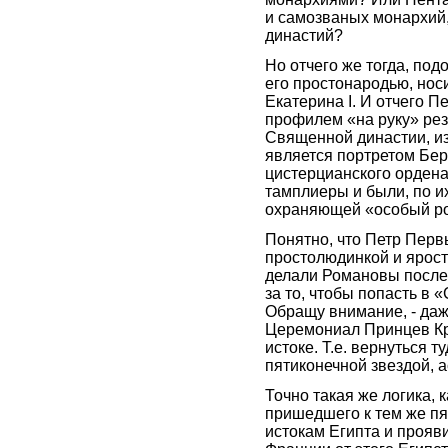
и самозваных монархий
династий?
Но отчего же тогда, по
его простонародью, нос
Екатерина I. И отчего П
профилем «на руку» рез
Священной династии, из
является портретом Бер
цистерцианского ордена
тамплиеры и были, по и
охраняющей «особый ро
Понятно, что Петр Перв
простолюдинкой и яростн
делали Романовы после 
за то, чтобы попасть в
Обращу внимание, - даж
Церемониал Принцев Кро
истоке. Т.е. вернуться т
пятиконечной звездой, 
Точно такая же логика, 
пришедшего к тем же п
истокам Египта и проя