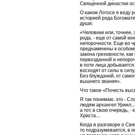
Священной династии осо
О каком Лотосе я веду р
историей рода Богомат
души:
«Человеки или, точнее, 
рода, - еще от самой юн
непорочности. Еще во ч
преднамечены к особому
закона греховности, как
первозданной и непороч
в поте лица добывается
восходят от силы в силу,
Без блужданий, от самог
вышнего звания».
Что такое «Почесть выс
Я так понимаю. это - Сла
людям архангел Уриил… 
а тот, в свою очередь, -
Христа…
Когда в разговоре о Св
то подразумевается, в 