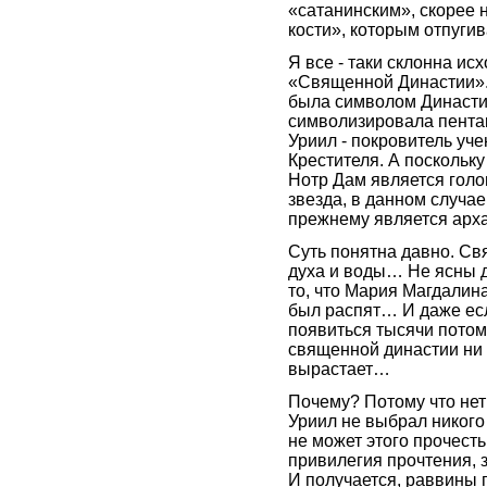
«сатанинским», скорее
кости», которым отпуги
Я все - таки склонна исх
«Священной Династии». 
была символом Династи
символизировала пентак
Уриил - покровитель уч
Крестителя. А поскольк
Нотр Дам является голо
звезда, в данном случае
прежнему является арха
Суть понятна давно. Св
духа и воды… Не ясны д
то, что Мария Магдалина
был распят… И даже есл
появиться тысячи потом
священной династии ни н
вырастает…
Почему? Потому что нет
Уриил не выбрал никого
не может этого прочесть
привилегия прочтения, 
И получается, раввины 