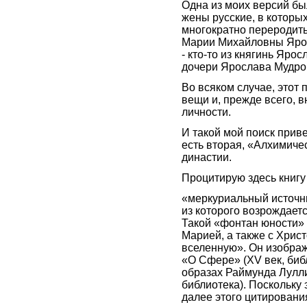
Одна из моих версий бы
жены русские, в которы
многократно переродить
Марии Михайловны Яросл
- кто-то из княгинь Яро
дочери Ярослава Мудро
Во всяком случае, этот 
вещи и, прежде всего, в
личности.
И такой мой поиск прив
есть вторая, «Алхимич
династии.
Процитирую здесь книг
«меркуриальный источн
из которого возрождает
Такой «фонтан юности»
Марией, а также с Хри
вселенную». Он изображ
«О Сфере» (XV век, биб
образах Раймунда Лулл
библиотека). Поскольку 
далее этого цитировани