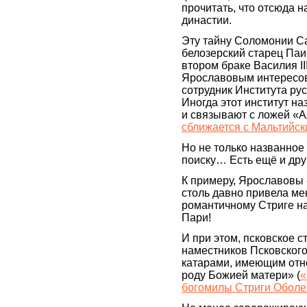
прочитать, что отсюда 
династии.
Эту тайну Соломонии С
белозерский старец Паи
втором браке Василия II
Ярославовым интересов
сотрудник Института ру
Иногда этот институт 
и связывают с ложей «А
сближается с Мальтийс
Но не только названное
поиску… Есть ещё и др
К примеру, Ярославовы 
столь давно привела ме
романтичному Стриге на
Пари!
И при этом, псковское с
наместников Псковского
катарами, имеющим отн
роду Божией матери» (
«
богомилы Стриги Оболе