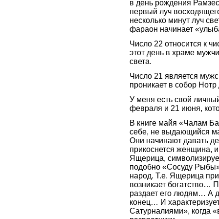
в день рождения Рамзеса
первый луч восходящег
несколько минут луч све
фараон начинает «улыб
Число 22 относится к ч
этот день в храме мужчи
света.
Число 21 является мужск
проникает в собор Нотр
У меня есть свой личны
февраля и 21 июня, кото
В книге майя «Чалам Ба
себе, не выдающийся ма
Они начинают давать дес
прикоснется женщина, и
Ящерица, символизирует
подобно «Сосуду Рыбы»,
народ. Т.е. Ящерица при
возникает богатство… По
раздает его людям… А д
конец… И характеризуе
Сатурналиями», когда «в