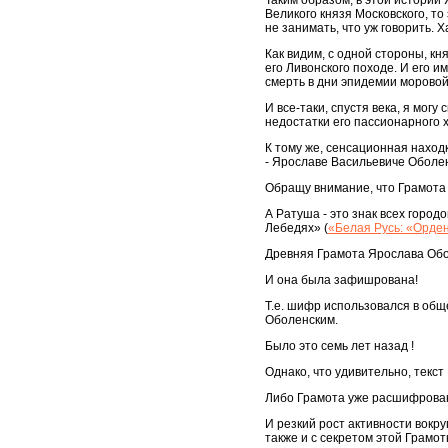
Таким образом, в этой истории 
Великого князя Московского, т
не занимать, что уж говорить. Х
Как видим, с одной стороны, кн
его Ливонского походе. И его 
смерть в дни эпидемии моровой 
И все-таки, спустя века, я мог
недостатки его пассионарного 
К тому же, сенсационная наход
- Ярославе Васильевиче Оболе
Обращу внимание, что Грамота н
А Ратуша - это знак всех горо
Лебедях» (
«Белая Русь: «Орден
Древняя Грамота Ярослава Обол
И она была зафишрована!
Т.е. шифр использовался в общ
Оболенским.
Было это семь лет назад !
Однако, что удивительно, текс
Либо Грамота уже расшифрована
И резкий рост активности вокр
также и с секретом этой Грамо