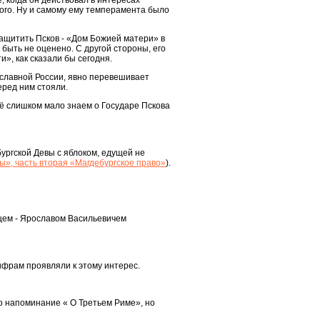
, когда он действовал в интересах
кого. Ну и самому ему темперамента было
 защитить Псков - «Дом Божией матери» в
быть не оценено. С другой стороны, его
», как сказали бы сегодня.
вославной России, явно перевешивает
еред ним стояли.
щё слишком мало знаем о Государе Пскова
бургской Девы с яблоком, едущей не
ы», часть вторая «Магдебургское право»
).
нцем - Ярославом Васильевичем
ифрам проявляли к этому интерес.
ло напоминание « О Третьем Риме», но