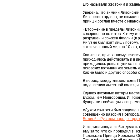
Его называли жестоким и жадн
Уверена, что зимний Ливонский
Ливонского ордена, не ожидая н
принц Ярослав вместе с Ивано
«Вторжение в пределы Ливонии
совершенно не готов. К тому же
разрушен и сожжен Феллин (в ру
Ригу) не был взят лишь потому
заключен новый мир на 10 лет,
Как князю, призванному пскови
приходилось действовать и в инт
приходилось решать уникальные,
псковских вотчинников земель ч
Как не было и другого способа 
В период между княжеством в П
подавлению «местной воли», и 
Однако духовные авторы настаи
Духом, чем Новгородцы. И Пско
будоражит сейчас умы современ
«Духом святости был защищен Пс
совершенно разорил Новгород, 
Божией в Русском народе - цер
Историки иногда любят делать 
ему за то, что он проводил в П
Псковского Принца Ярослава Об