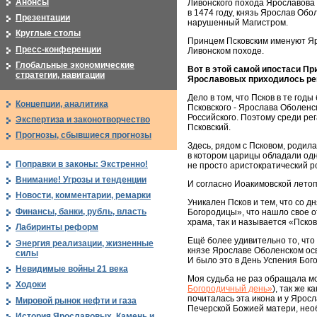
Анонсы
Ливонского похода Ярославова О
в 1474 году, князь Ярослав Об
Презентации
нарушенный Магистром.
Круглые столы
Принцем Псковским именуют Яр
Пресс-конференции
Ливонском походе.
Глобальные экономические
Вот в этой самой ипостаси П
стратегии, навигации
Ярославовых приходилось реша
Дело в том, что Псков в те год
Концепции, аналитика
Псковского - Ярослава Оболенск
Российского. Поэтому среди рег
Экспертиза и законотворчество
Псковский.
Прогнозы, сбывшиеся прогнозы
Здесь, рядом с Псковом, родила
в котором царицы обладали одно
Поправки в законы: Экстренно!
не просто аристократический р
Внимание! Угрозы и тенденции
И согласно Иоакимовской летоп
Новости, комментарии, ремарки
Уникален Псков и тем, что со 
Финансы, банки, рубль, власть
Богородицы», что нашло свое от
храма, так и называется «Пско
Лабиринты реформ
Ещё более удивительно то, что 
Энергия реализации, жизненные
князе Ярославе Оболенском ос
силы
И было это в День Успения Бого
Невидимые войны 21 века
Моя судьба не раз обращала мо
Ходоки
Богородичный день»
), так же 
почиталась эта икона и у Ярос
Мировой рынок нефти и газа
Печерской Божией матери, нео
История Ярославовых. Камень и