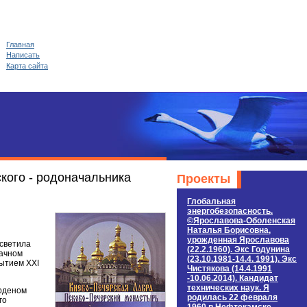
Главная
Написать
Карта сайта
кого - родоначальника
Проекты
Глобальная
энергобезопасность.
©Ярославова-Оболенская
Наталья Борисовна,
урожденная Ярославова
 светила
(22.2.1960). Экс Годунина
дачном
(23.10.1981-14.4. 1991). Экс
рытием XXI
Чистякова (14.4.1991
-10.06.2014). Кандидат
технических наук. Я
Орденом
родилась 22 февраля
го