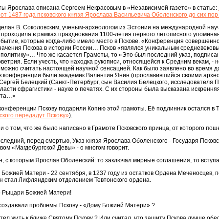
ты Ярослава описана Сергеем Некрасовым в «Независимой газете» в статье:
от 1487 года псковского князя Ярослава Васильевича Оболенского до сих пор
делан В. Соколовским, ученым-археологом из Эстонии на международной науч
 проходила в рамках празднования 1100-летия первого летописного упоминани
обытие, которые когда-либо имело место в Пскове. «Конференция совершенн
начения Пскова в истории России… Псков «являлся уникальным средневеков
 политику»… Что же касается Грамоты, то «Это был последний указ, подписанн
ветрия. Если учесть, что находка рукописи, относящейся к Средним векам, - н
можно считать настоящей научной сенсацией. Как было заявлено во время до
в конференции были академик Валентин Янин (прославившийся своими архе
 Сергей Белецкий (Санкт-Петербург, сын Василия Белецкого, исследователя П
ласти сфрагистики - науке о печатях. С их стороны была высказана искренн
ста…»
онференции Пскову подарили Копию этой грамоты. Её подлинник остался в Т
ского передадут Пскову»
).
 том, что же было написано в Грамоте Псковского принца, от которого пош
оследний, перед смертью, Указ князя Ярослава Оболенского - Государя Псков
вом «Магдебургской Девы» - о многом говорит.
н, с которым Ярослав Оболенский: то заключал мирные соглашения, то вступал
 Божией Матери - 22 сентября, в 1237 году из остатков Ордена Меченосцев, п
н стал Лифляндским отделением Тевтонского ордена.
то Рыцари Божией Матери!
 создавали проблемы Пскову - «Дому Божией Матери» ?
тел жить к ближе Святому Пскову ? Или считал, что защиту Пскова лучше обе