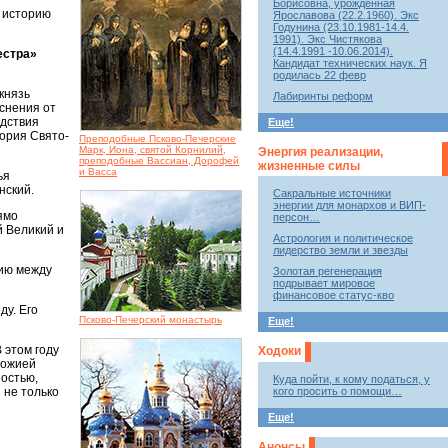
Борисовна, урожденная
в историю
Ярославова (22.2.1960). Экс
Годунина (23.10.1981-14.4.
1991). Экс Чистякова
(14.4.1991 -10.06.2014).
естра»
Кандидат технических наук. Я
родилась 22 февр
князь
Лабиринты реформ
еснения от
едствия
Еще!
ория Свято-
Преподобные Псково-Печерские
Марк, Иона, святой Корнилий,
Энергия реализации,
преподобные Вассиан, Дорофей
жизненные силы
и Васса
ья
нский.
Сакральные источники
энергии для монархов и ВИП-
ямо
персон…
й Великий и
Астрология и политическое
лидерство земли и звезды
гию между
Золотая регенерация
подрывает мировое
финансовое статус-кво
ду. Его
Псково-Печерский монастырь
Еще!
 этом году
Ходоки
Божией
ностью,
Куда пойти, к кому податься, у
кого просить о помощи…
 не только
Еще!
Анонсы