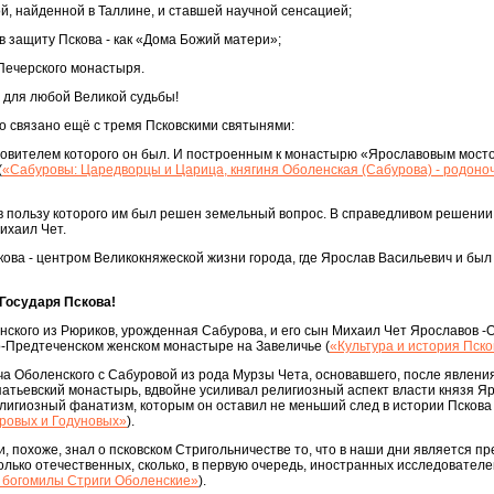
й, найденной в Таллине, и ставшей научной сенсацией;
в защиту Пскова - как «Дома Божий матери»;
Печерского монастыря.
о для любой Великой судьбы!
о связано ещё с тремя Псковскими святынями:
овителем которого он был. И построенным к монастырю «Ярославовым мосто
(
«Сабуровы: Царедворцы и Царица, княгиня Оболенская (Сабурова) - родоно
в пользу которого им был решен земельный вопрос. В справедливом решении
ихаил Чет.
кова - центром Великокняжеской жизни города, где Ярослав Васильевич и был
 Государя Пскова!
ского из Рюриков, урожденная Сабурова, и его сын Михаил Чет Ярославов -
-Предтеченском женском монастыре на Завеличье (
«Культура и история Пск
а Оболенского с Сабуровой из рода Мурзы Чета, основавшего, после явлени
атьевский монастырь, вдвойне усиливал религиозный аспект власти князя Яр
елигиозный фанатизм, которым он оставил не меньший след в истории Пскова
ровых и Годуновых»
).
, похоже, знал о псковском Стригольничестве то, что в наши дни является п
только отечественных, сколько, в первую очередь, иностранных исследователе
е богомилы Стриги Оболенские»
).