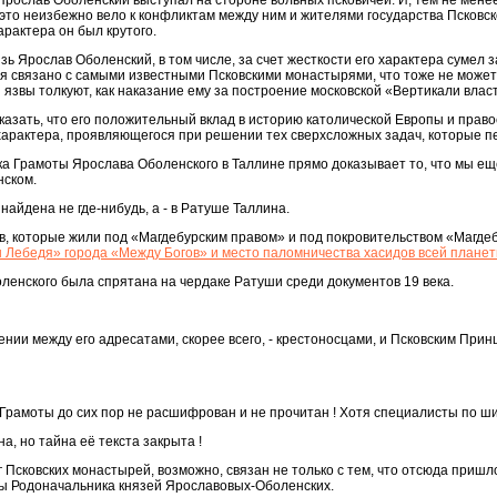
Ярослав Оболенский выступал на стороне вольных псковичей. И, тем не менее
о это неизбежно вело к конфликтам между ним и жителями государства Псковс
арактера он был крутого.
язь Ярослав Оболенский, в том числе, за счет жесткости его характера сумел
имя связано с самыми известными Псковскими монастырями, что тоже не может 
язвы толкуют, как наказание ему за построение московской «Вертикали власти
у сказать, что его положительный вклад в историю католической Европы и пра
характера, проявляющегося при решении тех сверхсложных задач, которые п
ка Грамоты Ярослава Оболенского в Таллине прямо доказывает то, что мы е
нском.
айдена не где-нибудь, а - в Ратуше Таллина.
дов, которые жили под «Магдебурским правом» и под покровительством «Магде
 Лебедя» города «Между Богов» и место паломничества хасидов всей планет
енского была спрятана на чердаке Ратуши среди документов 19 века.
ении между его адресатами, скорее всего, - крестоносцами, и Псковским При
т Грамоты до сих пор не расшифрован и не прочитан ! Хотя специалисты по ш
, но тайна её текста закрыта !
уг Псковских монастырей, возможно, связан не только с тем, что отсюда приш
ты Родоначальника князей Ярославовых-Оболенских.