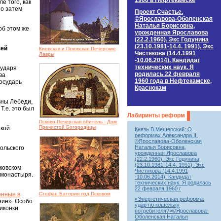
1960 в Нефтекамске
е того, как
но затем
Проект Счастье.
©Ярославова-Оболенская
Наталья Борисовна,
об этом же
урожденная Ярославова
(22.2.1960). Экс Годунина
(23.10.1981-14.4. 1991). Экс
зей
Киевская и Псковская Печерские
Чистякова (14.4.1991
Лавры
-10.06.2014). Кандидат
технических наук. Я
сударя
родилась 22 февраля
ва
1960 года в Нефтекамске,
государь
Краснокам
вны Лебеди,
Т.е. это был
Лабиринты реформ
Псково-Печерская обитель - Дом
Пречистой Богородицы
кой.
Князь В.Мещерский: О
реформах Александра II.
й
©Ярославова-Оболенская
Наталья Борисовна,
кольского
урожденная Ярославова
(22.2.1960). Экс Годунина
(23.10.1981-14.4. 1991). Экс
сковском
Чистякова (14.4.1991
 монастыря.
-10.06.2014). Кандидат
технических наук. Я родилась
22 февраля 1960 г
енные в
Стефан Батория под Псковом
«Энергетическая реформа:
ние». Особо
удар по кошельку
иконки
потребителя?»©Ярославова-
Оболенская Наталья