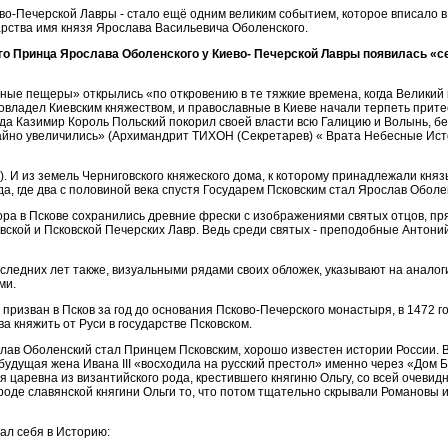
во-Печерской Лавры - стало ещё одним великим событием, которое вписало 
дарства имя князя Ярослава Васильевича Оболенского.
ого Принца Ярослава Оболенского у Киево- Печерской Лавры появилась «с
нные пещеры» открылись «по откровению в те тяжкие времена, когда Великий 
 овладел Киевским княжеством, и православные в Киеве начали терпеть прит
огда Казимир Король Польский покорил своей власти всю Галицию и Волынь, б
айно увеличились» (Архимандрит ТИХОН (Секретарев) « Врата Небесные Ист
. И из земель Черниговского княжеского дома, к которому принадлежали княз
да, где два с половиной века спустя Государем Псковским стал Ярослав Оболе
ора в Пскове сохранились древние фрески с изображениями святых отцов, пр
ской и Псковской Печерских Лавр. Ведь среди святых - преподобные Антони
ледних лет также, визуальными рядами своих обложек, указывают на анало
ми.
ризван в Псков за год до основания Псково-Печерского монастыря, в 1472 го
а княжить от Руси в государстве Псковском.
ослав Оболенский стал Принцем Псковским, хорошо известен истории России. В
будущая жена Ивана III «восходила на русский престол» именно через «Дом 
 царевна из византийского рода, крестившего княгиню Ольгу, со всей очевид
 роде славянской княгини Ольги то, что потом тщательно скрывали Романовы и
ал себя в Историю: