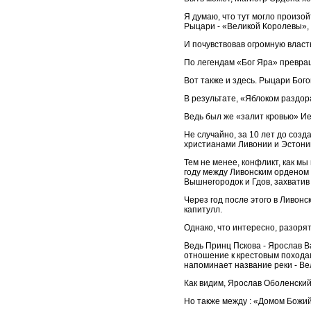
Я думаю, что тут могло произо
Рыцари - «Великой Королевы», 
И почувствовав огромную власть
По легендам «Бог Яра» превращ
Вот также и здесь. Рыцари Бог
В результате, «Яблоком раздор
Ведь был же «залит кровью» 
Не случайно, за 10 лет до соз
христианами Ливонии и Эстонии
Тем не менее, конфликт, как мы
году между Ливонским орденом 
Вышнегородок и Гдов, захватив
Через год после этого в Ливон
капитулл.
Однако, что интересно, разоря
Ведь Принц Пскова - Ярослав 
отношение к крестовым походам
напоминает название реки - Вел
Как видим, Ярослав Оболенский
Но также между : «Домом Божий