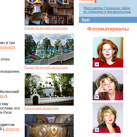
Ярославовы-Голицыны тайны
из табакерки в Архангельском
Еще!
Фотоматериалы
Псково-Печерский монастырь
м» в три
чальница
 этого
Псково-Печерский монастырь
 похоронен,
Оболенский
ова»
).
я ему
ослава, его
Сретенский монастырь
 и Руси
редметом
й (
«Короли