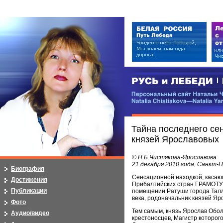
РУСЬ и ЛЕБЕДИ | RUSI — LEB
Персональный сайт Натальи Чистя
Natalia Chistiakova—Natalia Yarosla
Тайна последнего се
князей Ярославовых
© Н.Б.Чистякова-Ярославова
21 декабря 2010 года, Санкт-
Биография
Сенсационной находкой, касающ
Достижения
Прибалтийских стран ГРАМОТУ 
Публикации
помещении Ратуши города Талл
века, родоначальник князей Яр
Фото
Тем самым, князь Ярослав Обо
Аудио/видео
крестоносцев, Магистр которог