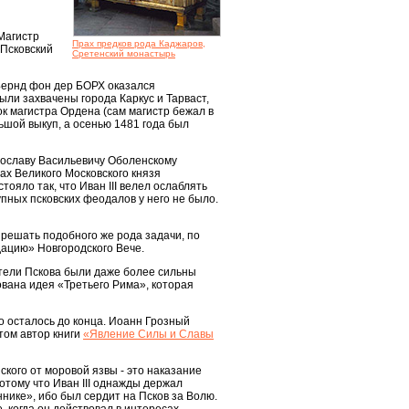
Магистр
Прах предков рода Каджаров,
 Псковский
Сретенский монастырь
Бернд фон дер БОРХ оказался
ыли захвачены города Каркус и Тарваст,
ок магистра Ордена (сам магистр бежал в
ьшой выкуп, а осенью 1481 года был
Ярославу Васильевичу Оболенскому
сах Великого Московского князя
ояло так, что Иван III велел ослаблять
упных псковских феодалов у него не было.
 решать подобного же рода задачи, по
дацию» Новгородского Вече.
ители Пскова были даже более сильны
вана идея «Третьего Рима», которая
то осталось до конца. Иоанн Грозный
том автор книги
«Явление Силы и Славы
ского от моровой язвы - это наказание
потому что Иван III однажды держал
нике», ибо был сердит на Псков за Волю.