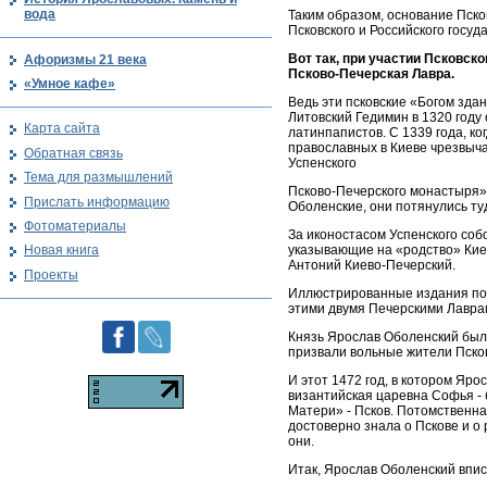
вода
Таким образом, основание Пско
Псковского и Российского госу
Вот так, при участии Псковск
Афоризмы 21 века
Псково-Печерская Лавра.
«Умное кафе»
Ведь эти псковские «Богом зда
Литовский Гедимин в 1320 году
Карта сайта
латинпапистов. С 1339 года, к
православных в Киеве чрезвыч
Обратная связь
Успенского
Тема для размышлений
Псково-Печерского монастыря»)
Прислать информацию
Оболенские, они потянулись ту
Фотоматериалы
За иконостасом Успенского соб
указывающие на «родство» Киев
Новая книга
Антоний Киево-Печерский.
Проекты
Иллюстрированные издания пос
этими двумя Печерскими Лавра
Князь Ярослав Оболенский был п
призвали вольные жители Псков
И этот 1472 год, в котором Яр
византийская царевна Софья - 
Матери» - Псков. Потомственная
достоверно знала о Пскове и о
они.
Итак, Ярослав Оболенский впис