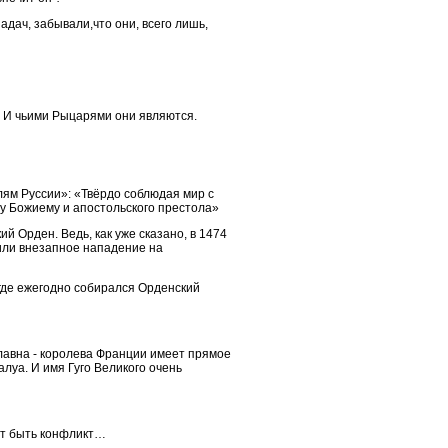
дач, забывали,что они, всего лишь,
т. И чьими Рыцарями они являются.
лям Руссии»: «Твёрдо соблюдая мир с
ву Божиему и апостольского престола»
й Орден. Ведь, как уже сказано, в 1474
шили внезапное нападение на
 где ежегодно собирался Орденский
лавна - королева Франции имеет прямое
луа. И имя Гуго Великого очень
ет быть конфликт…