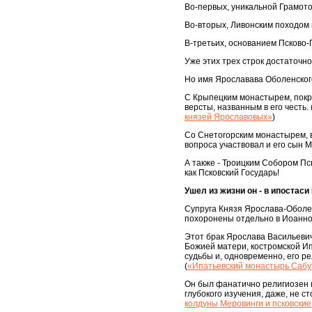
Во-первых, уникальной Грамото
Во-вторых, Ливонским походом 
В-третьих, основанием Псково-
Уже этих трех строк достаточн
Но имя Ярославава Оболенског
С Крыпецким монастырем, покр
версты, названным в его честь. 
князей Ярославовых»
)
Со Снетогорским монастырем, 
вопроса участвовал и его сын М
А также - Троицким Собором Пс
как Псковский Государь!
Ушел из жизни он - в ипостаси
Супруга Князя Ярослава-Оболен
похоронены отдельно в Иоанно
Этот брак Ярослава Васильевич
Божией матери, костромской Ип
судьбы и, одновременно, его р
(
«Ипатьевский монастырь Сабу
Он был фанатично религиозен и
глубокого изучения, даже, не с
колдуны Меровинги и псковски