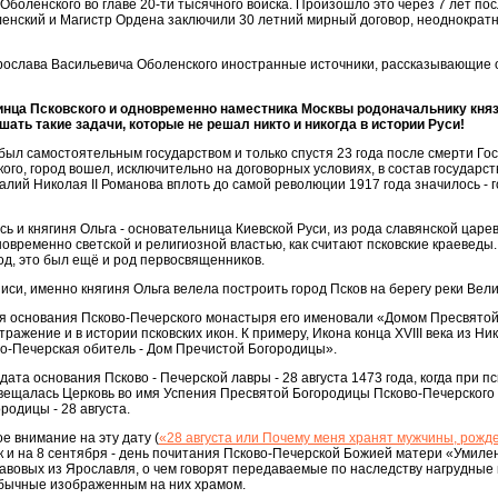
боленского во главе 20-ти тысячного войска. Произошло это через 7 лет посл
оленский и Магистр Ордена заключили 30 летний мирный договор, неоднократ
ослава Васильевича Оболенского иностранные источники, рассказывающие 
ринца Псковского и одновременно наместника Москвы родоначальнику кня
ть такие задачи, которые не решал никто и никогда в истории Руси!
ы был самостоятельным государством и только спустя 23 года после смерти Го
ого, город вошел, исключительно на договорных условиях, в состав государст
алий Николая II Романова вплоть до самой революции 1917 года значилось - 
сь и княгиня Ольга - основательница Киевской Руси, из рода славянской царе
временно светской и религиозной властью, как считают псковские краеведы. 
од, это был ещё и род первосвященников.
иси, именно княгиня Ольга велела построить город Псков на берегу реки Вели
дня основания Псково-Печерского монастыря его именовали «Домом Пресвято
ражение и в истории псковских икон. К примеру, Икона конца XVIII века из Ни
во-Печерская обитель - Дом Пречистой Богородицы».
дата основания Псково - Печерской лавры - 28 августа 1473 года, когда при п
вещалась Церковь во имя Успения Пресвятой Богородицы Псково-Печерского
родицы - 28 августа.
е внимание на эту дату (
«28 августа или Почему меня хранят мужчины, рожд
как и на 8 сентября - день почитания Псково-Печерской Божией матери «Умиле
лавовых из Ярославля, о чем говорят передаваемые по наследству нагрудные 
бычные изображенным на них храмом.