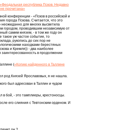
«Феодальная республика Псков. Недавно
 не прочитана»
ной конференции - «Псков в российской и
я города Пскова. Считается, что это
о неожиданно для многих высветила
ым городом, проводившим независимую от
ый самим князем, - в том же году он
е такое уж частое событие, то
клада, рукопись до сих пор не
ологическими находками берестяных
скова и Кремля)) - два наиболее
яя заинтересованность в продолжении
аллине (
«Копию найденного в Таллине
ел род Князей Ярославовых, я не нашла.
ского был адресован в Таллин и чудом
 в бой, - это тамплиеры, крестоносцы.
осле его слияния с Тевтонским орденом. И
спечит он ?