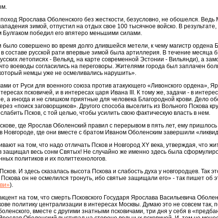
ым.
 поход Ярослава Оболенского без жесткости, безусловно, не обошелся. Ведь 
ападения зимой, отпустил на отдых свое 100 тысячное войско. В результате,
м Булгаком победил его впятеро меньшими силами.
 было совершено во время долго длившейся метели, к чему магистр ордена 
 в составе русской рати впервые зимой была артиллерия. В течение месяца б
сских летописях - Вельяд, на карте современной Эстонии - Вильянди), а зам
, что воеводы согласились на переговоры. Жителями города был заплачен бол
 который немцы уже не осмеливались нарушить».
чами от Руси для военного союза против атакующего «Ливонского ордена», 
ересах псковичей, и в интересах царя Ивана III. К тому же, задачи - в интере
 а иногда и не слишком приятные для человека Благородной крови. Дело обст
ерез «поиск заговорщиков». Другого способа выселить из Вольного Пскова кр
ослабить Псков, с той целью, чтобы усилить свою фактическую власть в нем.
скове, где Ярослав Оболенский правил с перерывом в пять лет, ему пришлось
в Новгороде, где они вместе с братом Иваном Оболенским завершили «ликви
вают на том, что надо отличать Псков и Новгород XY века, утверждая, что ж
в защищал весь сонм Святых! Не случайно же именно здесь была сформулиро
ных политиков и их политтехнологов.
ков. И здесь сказалась высота Пскова и слабость духа у новгородцев. Так э
Пскова он не осмелился тронуть, ибо святые защищали его» - так пишет об э
кви»
).
акцент на том, что смерть Псковского Государя Ярослава Васильевича Оболен
скове политику централизации в интересах Москвы. Думаю это не совсем так, 
оленского, вместе с другими знатными псковичами, три дня у себя в «предбан