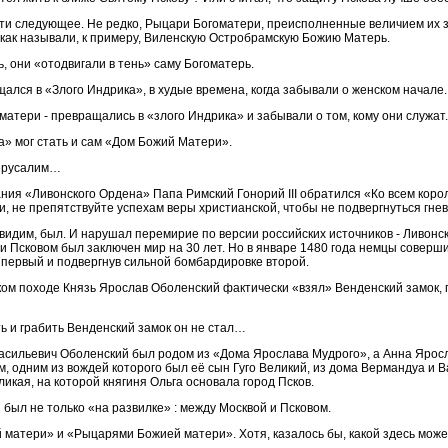
йти следующее. Не редко, Рыцари Богоматери, преисполненные величием их за
как называли, к примеру, Виленскую Остробрамскую Божию Матерь.
, они «отодвигали в тень» саму Богоматерь.
ался в «Злого Индрика», в худые времена, когда забывали о женском начале.
оматери - превращались в «злого Индрика» и забывали о том, кому они служа
а» мог стать и сам «Дом Божий Матери».
Иерусалим…
дания «Ливонского Ордена» Папа Римский Гонорий III обратился «Ко всем коро
, не препятствуйте успехам веры христианской, чтобы не подвергнуться гне
 видим, был. И нарушал перемирие по версии российских источников - Ливонски
и Псковом был заключен мир на 30 лет. Но в январе 1480 года немцы совер
 первый и подвергнув сильной бомбардировке второй.
ском походе Князь Ярослав Оболенский фактически «взял» Венденский замок,
ть и грабить Венденский замок он не стал…
Васильевич Оболенский был родом из «Дома Ярослава Мудрого», а Анна Ярос
, одним из вождей которого был её сын Гуго Великий, из дома Вермандуа и Ва
икая, на которой княгиня Ольга основала город Псков.
 был не только «на развилке» : между Москвой и Псковом.
 матери» и «Рыцарями Божией матери». Хотя, казалось бы, какой здесь мож