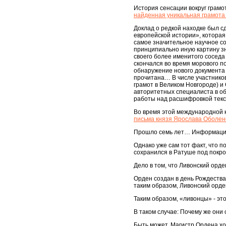
История сенсации вокруг грамо
найденная уникальная грамота 
Доклад о редкой находке был с
европейской истории», которая
самое значительное научное с
принципиально иную картину з
своего более именитого соседа
скончался во время морового по
обнаружение нового документа 
прочитана… В числе участнико
грамот в Великом Новгороде) и
авторитетных специалиста в об
работы над расшифровкой тек
Во время этой международной к
письма князя Ярослава Оболен
Прошло семь лет… Информации о
Однако уже сам тот факт, что п
сохранился в Ратуше под покро
Дело в том, что Ливонский орде
Орден создан в день Рождества
таким образом, Ливонский орде
Таким образом, «ливонцы» - э
В таком случае: Почему же они
Быть может, Магистр Ордена хо