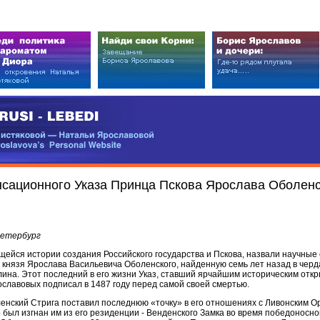
EDI
ковой — Натальи Ярославовой
vova’s Personal Website
нсационного Указа Принца Пскова Ярослава Оболенс
Петербург
ейся истории создания Российского государства и Пскова, назвали научные
князя Ярослава Васильевича Оболенского, найденную семь лет назад в чер
ина. Этот последний в его жизни Указ, ставший ярчайшим историческим отк
ославовых подписал в 1487 году перед самой своей смертью.
ленский Стрига поставил последнюю «точку» в его отношениях с Ливонским 
о был изгнан им из его резиденции - Венденского Замка во время победоносно