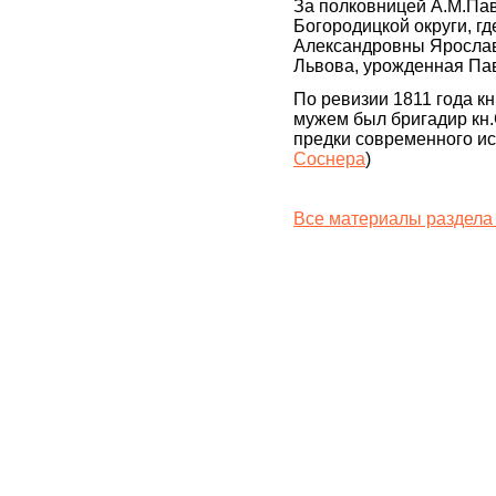
За полковницей А.М.Пав
Богородицкой округи, г
Александровны Ярослав
Львова, урожденная Па
По ревизии 1811 года 
мужем был бригадир кн.
предки современного и
Соснера
)
Все материалы раздела