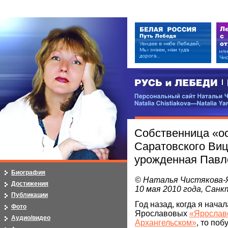
РУСЬ и ЛЕБЕДИ | RUSI — LEB
Персональный сайт Натальи Чистя
Natalia Chistiakova—Natalia Yarosla
Собственница «ос
Саратовского Виц
урожденная Павл
Биография
© Наталья Чистякова-
Достижения
10 мая 2010 года, Сан
Публикации
Год назад, когда я нача
Фото
Ярославовых
«Ярослав
Аудио/видео
Архангельском»
, то по