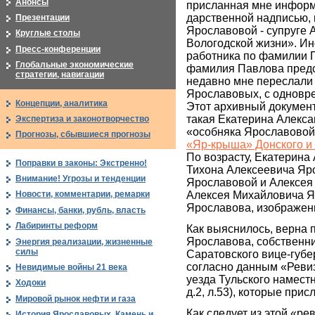
Анонсы
присланная мне информ
дарственной надписью,
Презентации
Ярославовой - супруге 
Круглые столы
Вологодской жизни». Ин
Пресс-конференции
работника по фамилии 
Глобальные экономические
фамилия Павлова предс
стратегии, навигации
недавно мне переслали 
Ярославовых, с однов
Концепции, аналитика
Этот архивный документ 
такая Екатерина Алекса
Экспертиза и законотворчество
«особняка Ярославовой
Прогнозы, сбывшиеся прогнозы
«Яр-крыша» Донского и
По возрасту, Екатерина
Поправки в законы: Экстренно!
Тихона Алексеевича Яр
Внимание! Угрозы и тенденции
Ярославовой и Алексея 
Алексея Михайловича Я
Новости, комментарии, ремарки
Ярославова, изображенн
Финансы, банки, рубль, власть
Лабиринты реформ
Как выяснилось, верна 
Ярославова, собственни
Энергия реализации, жизненные
силы
Саратовского вице-губе
согласно данным «Ревиз
Невидимые войны 21 века
уезда Тульского наместн
Ходоки
д.2, л.53), которые при
Мировой рынок нефти и газа
Как следует из этой «ре
История Ярославовых. Камень и