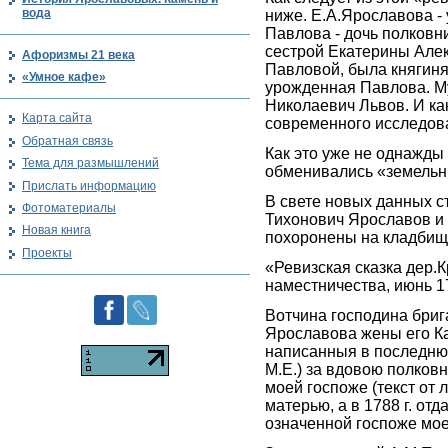
вода
ниже. Е.А.Ярославова 
Павлова - дочь полков
сестрой Екатерины Але
Афоризмы 21 века
Павловой, была княгин
«Умное кафе»
урожденная Павлова. М
Николаевич Львов. И ка
Карта сайта
современного исследов
Обратная связь
Как это уже не однажды
Тема для размышлений
обменивались «земельн
Прислать информацию
В свете новых данных с
Фотоматериалы
Тихонович Ярославов и
Новая книга
похоронены на кладбищ
Проекты
«Ревизская сказка дер.
наместничества, июнь 179
Вотчина господина бриг
Ярославова жены его Ка
написанныя в последнюю 
М.Е.) за вдовою полко
моей госпоже (текст от 
матерью, а в 1788 г. о
означенной госпоже мое