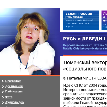
РУСЬ и ЛЕБЕДИ | RUSI — LEB
Персональный сайт Натальи Чистя
Natalia Chistiakova—Natalia Yarosla
Тюменский вектор
«социального пов
© Наталья ЧИСТЯКОВА
Биография
Идею СПС от 2004 года,
Достижения
Интернет вне зависимос
Публикации
сравнить с предложение
Фото
зависимости от гражданс
выбрали Главой государ
Аудио/видео
Однако если даже запус