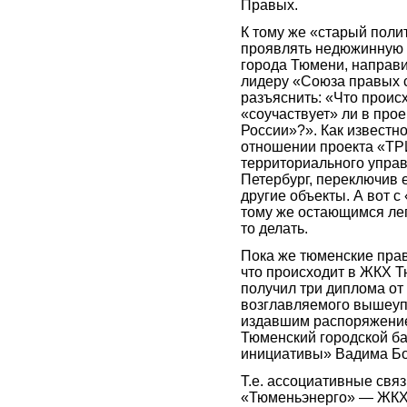
Правых.
К тому же «старый поли
проявлять недюжинную а
города Тюмени, направ
лидеру «Союза правых с
разъяснить: «Что проис
«соучаствует» ли в пр
России»?». Как известн
отношении проекта «ТР
территориального управ
Петербург, переключив
другие объекты. А вот 
тому же остающимся ле
то делать.
Пока же тюменские прав
что происходит в ЖКХ Т
получил три диплома от
возглавляемого вышеуп
издавшим распоряжение
Тюменский городской ба
инициативы» Вадима Бо
Т.е. ассоциативные св
«Тюменьэнерго» — ЖКХ 