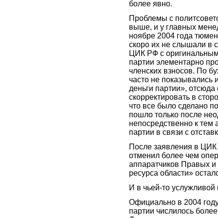
более явно.
Проблемы с политсовето
выше, и у главных мене
ноябре 2004 года тюмен
скоро их не слышали в 
ЦИК РФ с оригинальным 
партии элементарно про
членских взносов. По б
часто не показывались 
деньги партии», отсюда
скорректировать в сторо
что все было сделано 
пошло только после не
непосредственно к тем 
партии в связи с отста
После заявления в ЦИК
отменил более чем опер
аппаратчиков Правых и
ресурса области» остал
И в чьей-то услужливой
Официально в 2004 год
партии числилось более 