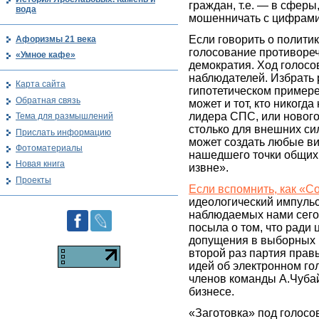
граждан, т.е. — в сферы
вода
мошенничать с цифрами
Если говорить о политик
Афоризмы 21 века
голосование противоре
«Умное кафе»
демократия. Ход голосо
наблюдателей. Избрать 
Карта сайта
гипотетическом примере,
Обратная связь
может и тот, кто никогд
лидера СПС, или нового
Тема для размышлений
столько для внешних сил
Прислать информацию
может создать любые ви
Фотоматериалы
нашедшего точки общих
Новая книга
извне».
Проекты
Если вспомнить, как «С
идеологический импульс
наблюдаемых нами сегод
посыла о том, что ради
допущения в выборных п
второй раз партия прав
идей об электронном гол
членов команды А.Чубай
бизнесе.
«Заготовка» под голосо