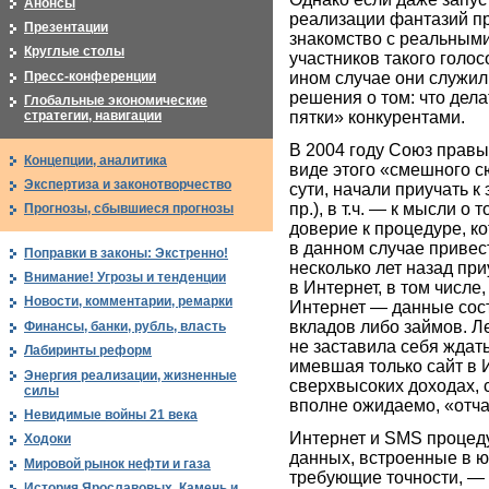
Анонсы
реализации фантазий п
Презентации
знакомство с реальными
Круглые столы
участников такого голос
Пресс-конференции
ином случае они служи
решения о том: что дел
Глобальные экономические
пятки» конкурентами.
стратегии, навигации
В 2004 году Союз правы
Концепции, аналитика
виде этого «смешного с
Экспертиза и законотворчество
сути, начали приучать 
пр.), в т.ч. — к мысли о
Прогнозы, сбывшиеся прогнозы
доверие к процедуре, к
в данном случае привес
Поправки в законы: Экстренно!
несколько лет назад при
Внимание! Угрозы и тенденции
в Интернет, в том числ
Новости, комментарии, ремарки
Интернет — данные сос
вкладов либо займов. Л
Финансы, банки, рубль, власть
не заставила себя ждать
Лабиринты реформ
имевшая только сайт в
Энергия реализации, жизненные
сверхвысоких доходах, 
силы
вполне ожидаемо, «отч
Невидимые войны 21 века
Интернет и SMS процеду
Ходоки
данных, встроенные в 
Мировой рынок нефти и газа
требующие точности, — 
История Ярославовых. Камень и