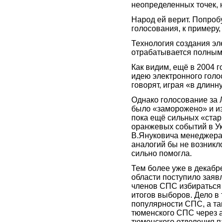
неопределенных точек,
Народ ей верит. Попробу
голосования, к примеру,
Технология создания э
отрабатывается полным
Как видим, ещё в 2004 
идею электронного голо
говорят, играя «в длинн
Однако голосование за
было «заморожено» и из-
пока ещё сильных «стары
оранжевых событий в Ук
В.Януковича менеджерам
аналогий бы не возникло
сильно помогла.
Тем более уже в декабр
области поступило заяв
членов СПС избираться 
итогов выборов. Дело в
популярности СПС, а та
тюменского СПС через 
тюменского отделения п