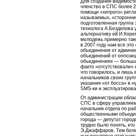
Для создания видимост
членство в СПС более 2
помощи «хитрого» регла
называемых, «сторонник
подготовленная группа 
технолога А.Безделова 
альтернативу ей И.Кор
молодежь примерно тако
в 2007 году нам все эт
объединения от админи
объединений от оппозици
объединениях — больша
факто «отсутствовали» 
что говорилось, и лишь
начальников своих груп
указания «от босса» в 
SMS-ки и эксплуатирова
От администрации облас
СПС в сферу управляем
начальник отдела по ра
общественными объедин
города — депутат город
трудно было понять, кто
Э.Джаффаров. Тем более
они регулярно отзванив