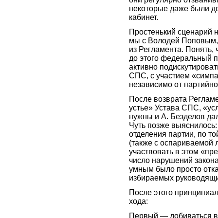
некоторые даже были д
кабинет.
Простенький сценарий н
мы с Володей Поповым,
из Регламента. Понять, 
до этого федеральный 
активно подискутироват
СПС, с участием «симп
независимо от партийн
После возврата Регламе
устье» Устава СПС, «ус
нужны и А. Безделов дал
Чуть позже выяснилось:
отделения партии, по то
(также с оспариваемой 
участвовать в этом «пре
число нарушений закона
умным было просто отказ
избираемых руководящи
После этого принципиал
хода:
Первый — добиваться в