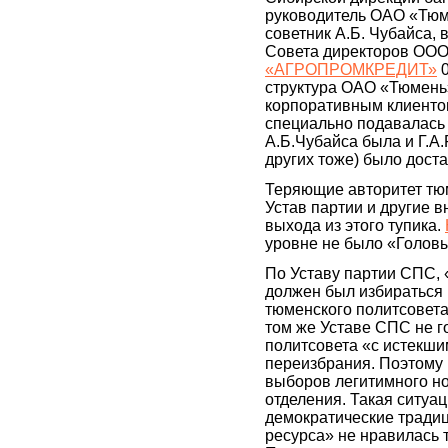
руководитель ОАО «Тюм
советник А.Б. Чубайса,
Совета директоров ООО
«АГРОПРОМКРЕДИТ»
0
структура ОАО «Тюмень
корпоративным клиентом
специально подавалась
А.Б.Чубайса была и Г.А.Р
других тоже) было доста
Теряющие авторитет тюм
Устав партии и другие 
выхода из этого тупика.
уровне не было «Голов
По Уставу партии СПС,
должен был избираться 
тюменского политсовета
том же Уставе СПС не 
политсовета «с истекши
переизбрания. Поэтому
выборов легитимного но
отделения. Такая ситуа
демократические традиц
ресурса» не нравилась 