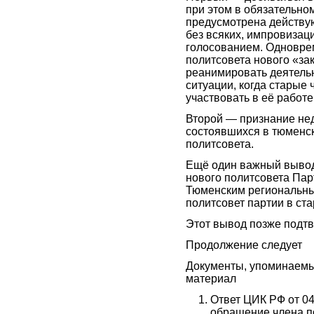
при этом в обязательном
предусмотрена действу
без всяких, импровизац
голосованием. Одновре
политсовета нового «за
реанимировать деятельн
ситуации, когда старые 
участвовать в её работе
Второй — признание не
состоявшихся в тюменск
политсовета.
Ещё один важный вывод
нового политсовета Пар
Тюменским региональн
политсовет партии в ста
Этот вывод позже подтв
Продолжение следует
Документы, упоминаемы
материал
Ответ ЦИК РФ от 04.
обращение члена п