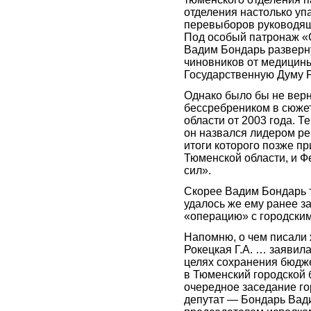
отделения настолько уп
перевыборов руководящ
Под особый патронаж «С
Вадим Бондарь разверну
чиновников от медицины
Государственную Думу Р
Однако было бы не вер
бессребреником в сюже
области от 2003 года. Т
он назвался лидером ре
итоги которого позже п
Тюменской области, и 
сил».
Скорее Вадим Бондарь т
удалось же ему ранее з
«операцию» с городским
Напомню, о чем писали 
Рокецкая Г.А. … заявил
целях сохранения бюдже
в Тюменский городской б
очередное заседание г
депутат — Бондарь Вади