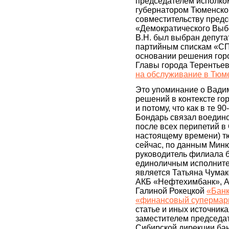
председателем исполко
губернатором Тюменской
совместительству пред
«Демократического Выб
В.Н. был выбран депут
партийным спискам «С
основании решения гор
Главы города Терентьев
на обслуживание в Тюме
Это упоминание о Вади
решений в контексте го
и потому, что как в те 9
Бондарь связал воедино
после всех перипетий в 
настоящему времени) т
сейчас, по данным Миню
руководитель филиала б
единоличным исполнит
является Татьяна Чумако
АКБ «Нефтехимбанк», А
Галиной Рокецкой
«Банк
«финансовый супермар
статье и иных источник
заместителем председа
Сибирской дирекции ба