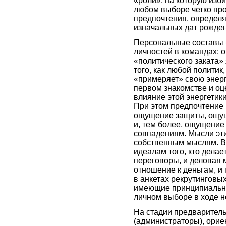
«роли», на которую изби
любом выборе четко пр
предпочтения, определя
изначальных дат рожде
Персональные составы 
личностей в командах: 
«политического заката»
того, как любой политик,
«примеряет» свою энерг
первом знакомстве и оц
влияние этой энергетик
При этом предпочтение 
ощущение защиты, ощущ
и, тем более, ощущение 
совпадениям. Мысли эт
собственным мыслям. В
идеалам того, кто делае
переговоры, и деловая 
отношение к деньгам, и
в анкетах рекрутинговых
имеющие принципиальн
личном выборе в ходе 
На стадии предварител
(администраторы), орие