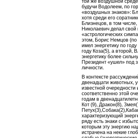
той же воздушной среде,
будучи Водолеем, по гор
«воздушных знаков»: Бл
хотя среди его соратник
Близнецов, в том числе,
Николаевич делал свой 
«астрологических симпа
этом, Борис Немцов (по 
имел энергетику по году
году Коза(5), а второй, 
энергетику более сильну
Президент «ушел» под з
личности.
В контексте рассуждени
двенадцати животных, у
известной очередности 
соответственно этой оч
годам в двенадцатилетнем
Кот (9), Дракон(8), Змея
Петух(3),Собака(2),Каба
характеризующий энерге
ряду есть знаки с избыт
которым эту энергию на
истрачена на некие глоб
слабые (энергетические 