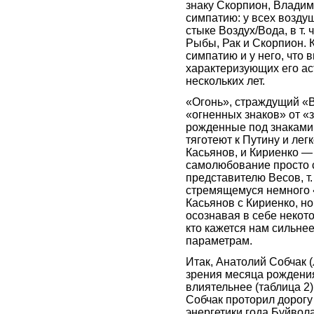
знаку Скорпион, Влади
симпатию: у всех воздуш
стыке Воздух/Вода, в т. 
Рыбы, Рак и Скорпион. 
симпатию и у него, что 
характеризующих его ас
нескольких лет.
«Огонь», страждущий «В
«огненных знаков» от «
рожденные под знаками 
тяготеют к Путину и лег
Касьянов, и Кириенко —
самолюбование просто с
представителю Весов, т.
стремящемуся немного «в
Касьянов с Кириенко, но
осознавая в себе некот
кто кажется нам сильне
параметрам.
Итак, Анатолий Собчак (
зрения месяца рождения
влиятельнее (таблица 2
Собчак проторил дорогу
энергетики года Буйвол