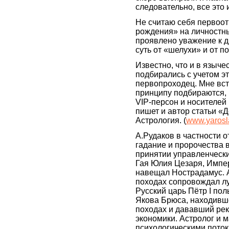
следовательно, все это
Не считаю себя первоот
рождения» на личностн
проявлено уважение к 
суть от «шелухи» и от 
Известно, что и в языче
подбирались с учетом э
первопроходец. Мне вст
принципу подбираются, 
VIP-персон и носителей
пишет и автор статьи «Д
Астрология. (
www.yarosl
А.Рудаков в частности о
гадание и пророчества 
принятии управленческ
Гая Юлия Цезаря, Импе
навещал Нострадамус. 
походах сопровождал лу
Русский царь Пётр I по
Якова Брюса, находивше
походах и дававший ре
экономики. Астролог и 
психологическими поток