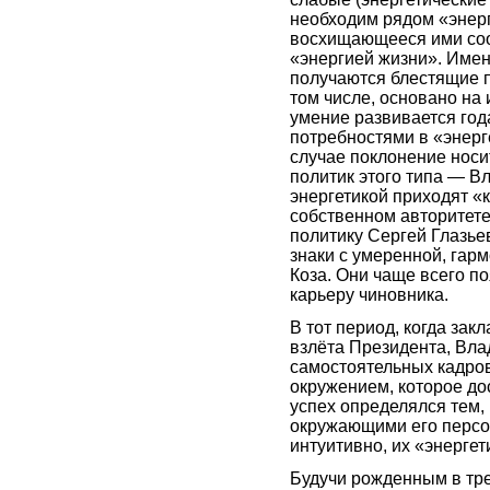
необходим рядом «энерг
восхищающееся ими сооб
«энергией жизни». Имен
получаются блестящие п
том числе, основано на 
умение развивается го
потребностями в «энерге
случае поклонение носи
политик этого типа — В
энергетикой приходят «
собственном авторитете,
политику Сергей Глазьев
знаки с умеренной, гар
Коза. Они чаще всего п
карьеру чиновника.
В тот период, когда за
взлёта Президента, Вла
самостоятельных кадров
окружением, которое до
успех определялся тем,
окружающими его персо
интуитивно, их «энергет
Будучи рожденным в тре