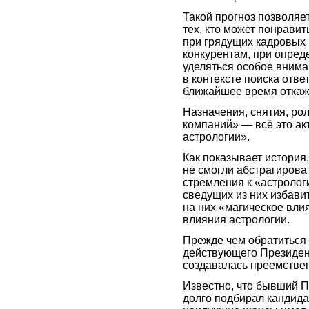
Такой прогноз позволяет
тех, кто может понрави
при грядущих кадровых
конкурентам, при опред
уделяться особое вним
в контексте поиска ответ
ближайшее время откаж
Назначения, снятия, ро
компаний» — всё это ак
астрологии».
Как показывает истори
не смогли абстрагирова
стремления к «астролог
сведущих из них избави
на них «магическое вли
влияния астрологии.
Прежде чем обратиться
действующего Президент
создавалась преемствен
Известно, что бывший П
долго подбирал кандида