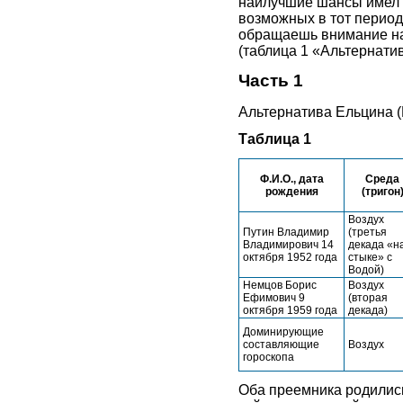
наилучшие шансы имел 
возможных в тот период
обращаешь внимание на 
(таблица 1 «Альтернати
Часть 1
Альтернатива Ельцина (
Таблица 1
Ф.И.О., дата
Среда
рождения
(тригон
Воздух
Путин Владимир
(третья
Владимирович 14
декада «н
октября 1952 года
стыке» с
Водой)
Немцов Борис
Воздух
Ефимович 9
(вторая
октября 1959 года
декада)
Доминирующие
составляющие
Воздух
гороскопа
Оба преемника родились 