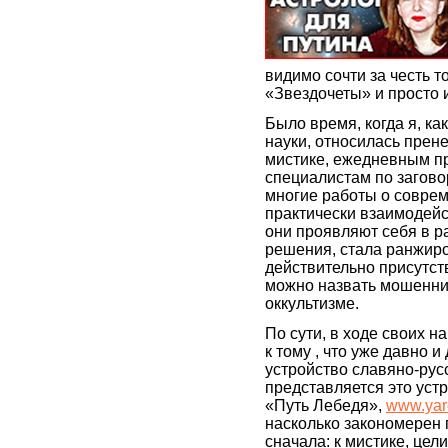
видимо сочти за честь т
«Звездочеты» и просто 
Было время, когда я, к
науки, относилась прен
мистике, ежедневным пр
специалистам по заговор
многие работы о соврем
практически взаимодейс
они проявляют себя в р
решения, стала ранжиро
действительно присутств
можно назвать мошенни
оккультизме.
По сути, в ходе своих 
к тому , что уже давно 
устройство славяно-рус
представляется это устр
«Путь Лебедя»,
www.yar
насколько закономерен 
сначала: к мистике, цели