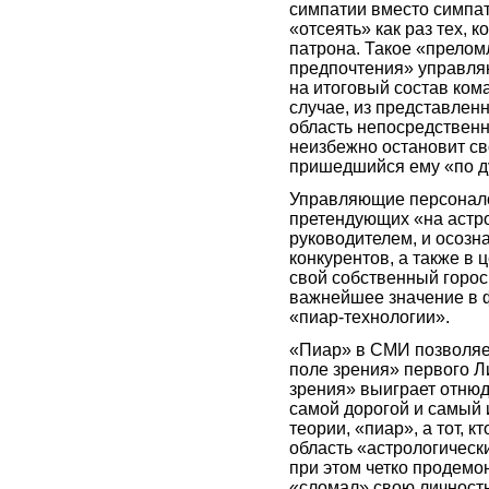
симпатии вместо симпат
«отсеять» как раз тех, 
патрона. Такое «прелом
предпочтения» управляю
на итоговый состав ком
случае, из представленны
область непосредственн
неизбежно остановит св
пришедшийся ему «по душ
Управляющие персонало
претендующих «на астр
руководителем, и осозна
конкурентов, а также в 
свой собственный гороск
важнейшее значение в 
«пиар-технологии».
«Пиар» в СМИ позволяе
поле зрения» первого Л
зрения» выиграет отнюд
самой дорогой и самый 
теории, «пиар», а тот, к
область «астрологическ
при этом четко продемо
«сломал» свою личность