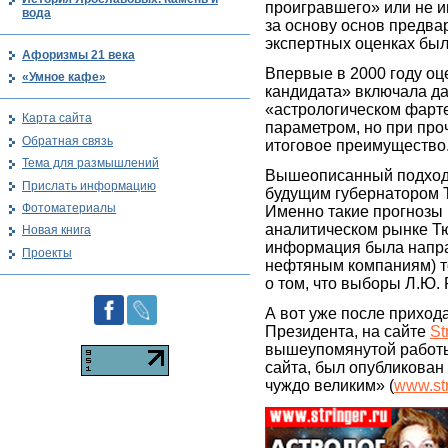
проигравшего» или не и
вода
за основу основ предва
экспертных оценках был
Афоризмы 21 века
Впервые в 2000 году оц
«Умное кафе»
кандидата» включала да
«астрологическом фарт
Карта сайта
параметром, но при про
Обратная связь
итоговое преимущество
Тема для размышлений
Вышеописанный подход к
Прислать информацию
будущим губернатором 
Фотоматериалы
Именно такие прогнозы
аналитическом рынке Тю
Новая книга
информация была направ
Проекты
нефтяным компаниям) то
о том, что выборы Л.Ю.
А вот уже после приход
Президента, на сайте
St
вышеупомянутой работы
сайта, был опубликован
чуждо великим» (
www.str