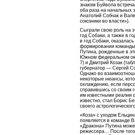
знаком Буйвола встреча
оба раза на начальных э
Анатолий Собчак и Вал
союзники во власти»).
Сыграли свою роль на эт
год Собаки, а также в г
в год Собаки, оказалас
формировании команды 
Путина, рожденные в эт
Южном федеральном окр
7) и Дмитрий Козак (таб
губернатор — Сергей Со
Однако во взаимоотноше
некоторые нюансы, кото
охлаждению, если персо
справившись со своим г
им известными реалии о
известно, стал Борис Б
своего астрологического
«Коза» с уходом Ельцин
появляется в команде В
«Дракона» Путина может
режиссера… После того