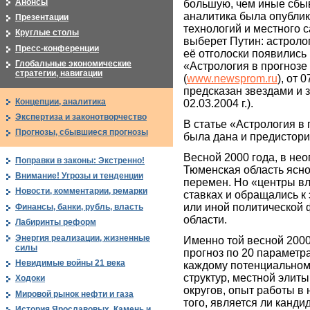
Анонсы
большую, чем иные сбы
аналитика была опубли
Презентации
технологий и местного 
Круглые столы
выберет Путин: астроло
Пресс-конференции
её отголоски появились
Глобальные экономические
«Астрология в прогнозе
стратегии, навигации
(
www.newsprom.ru
), от 
предсказан звездами и 
Концепции, аналитика
02.03.2004 г.).
Экспертиза и законотворчество
В статье «Астрология в 
Прогнозы, сбывшиеся прогнозы
была дана и предистори
Весной 2000 года, в не
Поправки в законы: Экстренно!
Тюменская область ясн
Внимание! Угрозы и тенденции
перемен. Но «центры вл
Новости, комментарии, ремарки
ставках и обращались к
или иной политической
Финансы, банки, рубль, власть
области.
Лабиринты реформ
Энергия реализации, жизненные
Именно той весной 2000
силы
прогноз по 20 параметр
Невидимые войны 21 века
каждому потенциальном
структур, местной элит
Ходоки
округов, опыт работы в 
Мировой рынок нефти и газа
того, является ли канди
История Ярославовых. Камень и