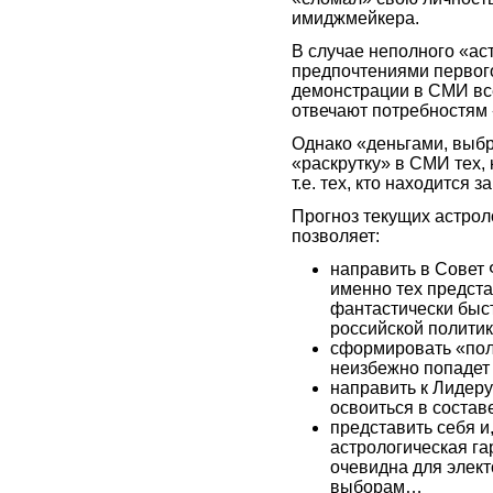
имиджмейкера.
В случае неполного «ас
предпочтениями первого
демонстрации в СМИ все
отвечают потребностям 
Однако «деньгами, выб
«раскрутку» в СМИ тех, 
т.е. тех, кто находится
Прогноз текущих астрол
позволяет:
направить в Совет
именно тех предста
фантастически быс
российской политик
сформировать «поли
неизбежно попадет
направить к Лидеру
освоиться в состав
представить себя и,
астрологическая г
очевидна для элект
выборам…