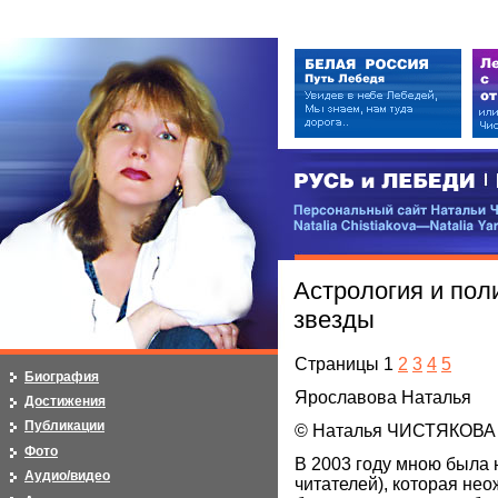
РУСЬ и ЛЕБЕДИ | RUSI — LEB
Персональный сайт Натальи Чистя
Natalia Chistiakova—Natalia Yarosla
Астрология и пол
звезды
Страницы 1
2
3
4
5
Биография
Ярославова Наталья
Достижения
Публикации
© Наталья ЧИСТЯКОВА
Фото
В 2003 году мною была н
Аудио/видео
читателей), которая не