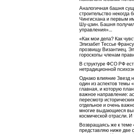
Аналогичная башня суще
строительство некогда 
Чингисхана и первым и
Шу-цзин. Башня получи
управления»...
«Как мои дела? Как чув
Элизабет Тессье Франс
прозвищу Византиец. Эл
гороскопы членам прави
В структуре ФСО РФ ес
нетрадиционной психоэ
Однако влияние Звезд н
один из аспектов темы «
главная, и которую пла
важное направление: ас
пересмотр исторических
отдельное и очень важн
многие выдающиеся вып
космической отрасли. И 
Возвращаясь же к теме 
представляю ниже две с