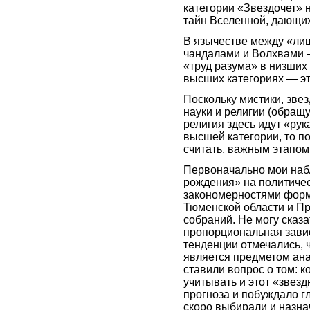
категории «Звездочет» 
тайн Вселенной, дающи
В язычестве между «ли
чандалами и Волхвами 
«труд разума» в низших
высших категориях — э
Поскольку мистики, зве
науки и религии (обращу
религия здесь идут «рук
высшей категории, то по
считать, важным этапом
Первоначально мои наб
рождения» на политичес
закономерностями форм
Тюменской области и П
собраний. Не могу сказа
пропорциональная завис
тенденции отмечались, ч
является предметом ана
ставили вопрос о том: к
учитывать и этот «звезд
прогноза и побуждало г
скоро выбирали и назнач