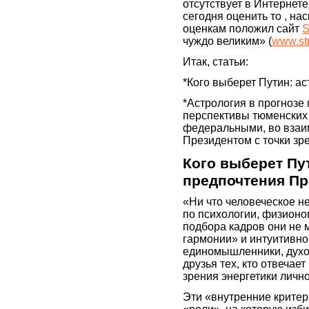
отсутствует в Интернете
сегодня оценить то , на
оценкам положил сайт
S
чуждо великим» (
www.str
Итак, статьи:
*Кого выберет Путин: а
*Астрология в прогнозе
перспективы тюменских 
федеральными, во взаи
Президентом с точки зр
Кого выберет Пу
предпочтения Пр
«Ни что человеческое н
по психологии, физионо
подбора кадров они не 
гармонии» и интуитивно
единомышленники, духо
друзья тех, кто отвечае
зрения энергетики лично
Эти «внутренние критер