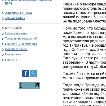
вода
Решение о выборе канд
принималось столь быст
носила столь экстремал
Афоризмы 21 века
личной интуиции было п
«Умное кафе»
была подобрана блестя
Помимо того, что боль
Карта сайта
несгибаемо по гороскоп
Обратная связь
максимально сильным по
Тема для размышлений
представителя родились
Прислать информацию
год Тигра (10). Не обош
Фотоматериалы
года Собаки и года Зме
построить «вертикаль в
Новая книга
Тигр лучше всего решаю
Проекты
завоеваний. В части пр
рожденные в год «Соба
Таким образом, со все
«картина» кадровых наз
Тогда, когда Президент
приумножения своих пол
«завоеваний» он подбир
реализации замыслов». Э
знаки оправдали надежд