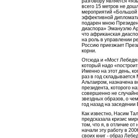
разговору является «яз
всего 15 метров не дошл
мероприятий «Большой В
эффективной дипломатии
подарен мною Президен
диаспора» Эмануэлю Арг
что африканская диасп
на роль в управлении ре
Россию приезжает През
корни.
Отсюда и «Мост Лебедя»
который надо «построит
Именно на этот день, ко
раз в год складывается 
Альтаиром, назначена в
президента, которого н
совершенно не случайн
звездных образов, о че
год назад на заседении
Как известно, Насим Тал
предсказала кризис мир
том, что я, в отличие от
начали эту работу в 200
своих книг - образ Леб