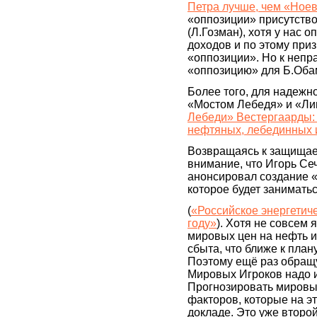
Петра лучше, чем «Ное
«оппозиции» присутств
(Л.Гозман), хотя у нас
доходов и по этому при
«оппозиции». Но к непр
«оппозицию» для Б.Оба
Более того, для надежн
«Мостом Лебедя» и «Ли
Лебеди» Вестергаарды: 
нефтяных, лебединных и
Возвращаясь к защища
внимание, что Игорь Сеч
анонсировал создание «
которое будет заниматьс
(
«Российское энергетиче
году»
). Хотя не совсем 
мировых цен на нефть и
сбыта, что ближе к плану
Поэтому ещё раз обращу
Мировых Игроков надо и
Прогнозировать мировые
факторов, которые на эт
докладе. Это уже второ