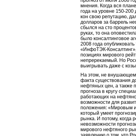
прогноз от июля 2008 
мнения. Когда вся плане
года на уровне 150-200 
кон свою репутацию, дал
долларов за баррель не
сбылся на сто проценто
руках, то она оповестил
было консалтинговое аг
2008 года опубликовать 
«ИнфоТЭК-Консалтинг», 
позициях мирового рейт
непререкаемый. Но Росс
выигрывать даже с козы
На этом, не внушающем
факта существования д
нефтяных цен, а также 
прогноза в кругу специ
работающих на нефтяно
возможности для разви
положения: «Мировым иг
который умеет прогноз
рынка. И потому, когда
невозможности прогнози
мирового нефтяного ры
заявлению о том, что Р