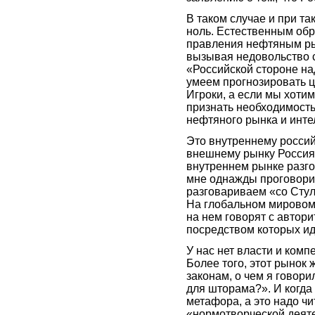
В таком случае и при та
ноль. Естественным обр
правления нефтяным рын
вызывая недовольство с
«Российской стороне на
умеем прогнозировать ц
Игроки, а если мы хоти
признать необходимост
нефтяного рынка и инте
Это внутреннему россий
внешнему рынку Россия 
внутреннем рынке разго
мне однажды проговори
разговариваем «со Стуло
На глобальном мировом 
на нем говорят с автор
посредством которых ид
У нас нет власти и ком
Более того, этот рынок 
законам, о чем я говор
для шторама?». И когда
метафора, а это надо чи
«нормотворческой деят