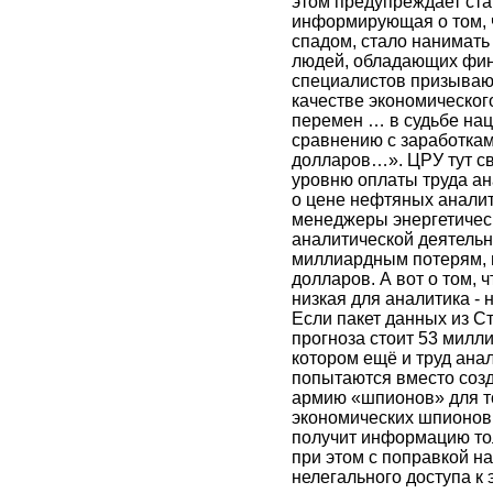
этом предупреждает ста
информирующая о том, 
спадом, стало нанимать
людей, обладающих фи
специалистов призывают
качестве экономическог
перемен … в судьбе на
сравнению с заработкам
долларов…». ЦРУ тут с
уровню оплаты труда ана
о цене нефтяных аналит
менеджеры энергетичес
аналитической деятельн
миллиардным потерям, н
долларов. А вот о том, 
низкая для аналитика - 
Если пакет данных из С
прогноза стоит 53 милли
котором ещё и труд анал
попытаются вместо созд
армию «шпионов» для т
экономических шпионов
получит информацию тол
при этом с поправкой н
нелегального доступа к 