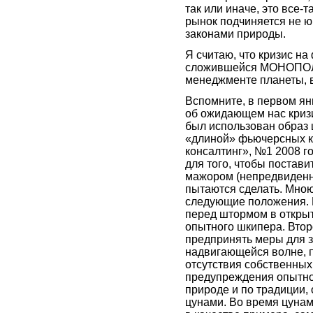
так или иначе, это все-
рынок подчиняется не ю
законами природы.
Я считаю, что кризис н
сложившейся МОНОПОЛ
менеджменте планеты, в
Вспомните, в первом ян
об ожидающем нас криз
был использован образ 
«длиной» фьючерсных к
консалтинг», №1 2008 го
для того, чтобы постав
мажором (непредвиденны
пытаются сделать. Мною
следующие положения. П
перед штормом в открыт
опытного шкипера. Втор
предпринять меры для з
надвигающейся волне, по
отсутствия собственных
предупреждения опытног
природе и по традиции, 
цунами. Во время цунам