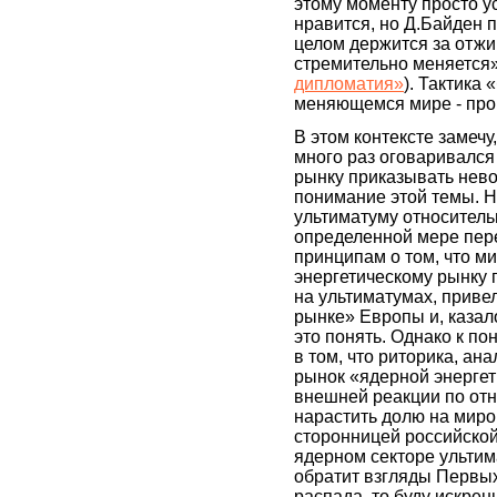
этому моменту просто ус
нравится, но Д.Байден п
целом держится за отжи
стремительно меняется»
дипломатия»
). Тактика
меняющемся мире - пр
В этом контексте замечу
много раз оговаривался
рынку приказывать нево
понимание этой темы. Но
ультиматуму относитель
определенной мере пер
принципам о том, что м
энергетическому рынку 
на ультиматумах, приве
рынке» Европы и, казало
это понять. Однако к п
в том, что риторика, ан
рынок «ядерной энергети
внешней реакции по от
нарастить долю на миро
сторонницей российской
ядерном секторе ультим
обратит взгляды Первых
распада, то буду искрен