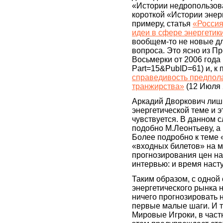
«Истории недропользова
короткой «Истории энерг
примеру, статья
«Россия
идеи в сфере энергетик
вообщем-то не новые д
вопроса. Это ясно из 
Восьмерки от 2006 года 
Part=15&PubID=61) и, к 
справедивость предпола
транжирства»
(12 Июля 
Аркадий Дворкович лишь
энергетической теме и э
чувствуется. В данном с
подобно М.Леонтьеву, а 
Более подробно к теме 
«входных билетов» на м
прогнозирования цен н
интервью: и время насту
Таким образом, с одно
энергетического рынка н
ничего прогнозировать 
первые малые шаги. И 
Мировые Игроки, в част