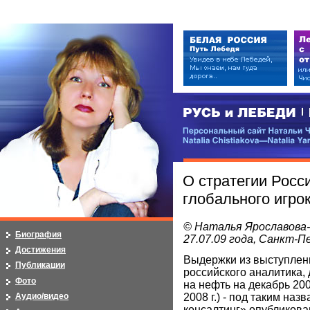
РУСЬ и ЛЕБЕДИ | RUSI — LEB
Персональный сайт Натальи Чистя
Natalia Chistiakova—Natalia Yarosla
О стратегии Росс
глобального игро
© Наталья Ярославова
Биография
27.07.09 года, Санкт-
Достижения
Выдержки из выступления
Публикации
российского аналитика,
Фото
на нефть на декабрь 200
2008 г.) - под таким н
Аудио/видео
консалтинг» опубликова