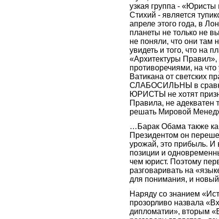
узкая группа - «Юристы
Стихий - является тупик
апреле этого года, в Ло
планеты не только не в
не поняли, что они там 
увидеть и того, что на
«Архитектуры Правил»,
противоречиями, на что 
Ватикана от светских пр
СЛАБОСИЛЬНЫ в сравне
ЮРИСТЫ не хотят призна
Правила, не адекватен 
решать Мировой Менед
…Барак Обама также как
Президентом он перешел
урожай, это прибыль. И
позиции и одновременны
чем юрист. Поэтому пер
разговаривать на «язык
для понимания, и новый
Наряду со знанием «Ист
прозорливо назвала «В
дипломатии», вторым «