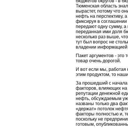
бюджетов округов - в б
Тюменская область знал
вырастет, потому что он
нефть на перспективу, а 
фиксируя в соглашении 
передают одну сумму, а 
переданная ими доля б
несколько раз выше, что
тут был вопрос не столь
владении информацией п
Пакет аргументов - это т
товар очень дорогой.
И вот если мы, работая
этим продуктом, то наш
За прошедший с начала 
факторов, влияющих на 
репутации денежной еди
нефть, обсуждаемым уж
названы только два факт
«держат» потолок нефтя
факторы полностью и, т
поскольку не предприн
готовым, опубликованны