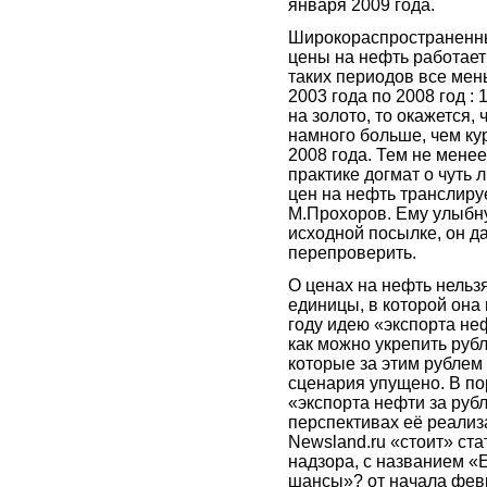
января 2009 года.
Широкораспространенны
цены на нефть работает 
таких периодов все мень
2003 года по 2008 год : 1
на золото, то окажется,
намного больше, чем кур
2008 года. Тем не мене
практике догмат о чуть 
цен на нефть транслиру
М.Прохоров. Ему улыбну
исходной посылке, он да
перепроверить.
О ценах на нефть нельз
единицы, в которой она 
году идею «экспорта неф
как можно укрепить рубл
которые за этим рублем 
сценария упущено. В по
«экспорта нефти за руб
перспективах её реализ
Newsland.ru «стоит» ста
надзора, с названием «
шансы»? от начала февр