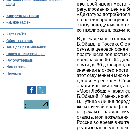
к которой имеют место,
вода
регулирования цен на бе
«Диктатура потребителя
Афоризмы 21 века
на бензин пропорционал
«Умное кафе»
этому поводу именно те
контролировать разумн
Карта сайта
В докладе много вниман
Обратная связь
Б.Обамы в Россию. С эт
Тема для размышлений
связала ценовой ориенти
Прислать информацию
практически полностью 
в диапазоне 66 - 64 дол
Фотоматериалы
почти до 60 долларов,
Новая книга
значения в окрестности
Проекты
этот озвученный мною н
ценовым репером. Объясн
аналитический текст, а 
«Мост Лебедя» начал с
Б.Обамой. У меня, вооб
В.Путина «Линия перед
же ключевой в «нефтян
встречам с гражданским
сказать, мои пожелания
России во время визита
реализованными в полн