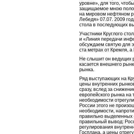
уровне», для того, чтоб
защищаемое мною полож
на мировом нефтяном р
Лебедя» 07.07. 2009 го
стола в последующих в
Участники Круглого стол
и «Линия передачи инф
обсуждаем святую для э
ста метрах от Кремля, а
Не слышит он ведущих ро
касается внешнего рынка
рынка.
Ряд выступающих на Кру
цены внутренних рынков
сразу, вслед за снижени
европейского рынка на 
необходимости отрегули
России этого не произо
необходимости, напротив
правильно выделенных 
правильный вывод: Росс
регулирования внутренни
Госплана, а цены отрег