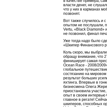
в качестве примера, с
власти денег, не слуша
что у них в карманах м
позвонят.
Вот также случилось и с
опытом не послушали, п
Vertu, «Black Diamond»
не позвонил, финал печ
Уже тогда надо было сд
«Шкипер Финансового р
Коль скоро, мы выбрали
обращу внимание, что 2
финиширует самая прест
Ocean Race - 2008/2009
глобальное путешествие
состязанию на мировом 
результат больших усил
яхтинга. Впервые в гонк
бизнесмена Олега Жереб
приостановила участие,
опыт в своем интервью 
главное в регате! Сейча
шкиперов, способных о