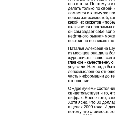
она в тени. Поэтому я и
делать только по своей 
ломается и к тому же п
новых зависимостей, ка
какой их сюжетов «побед
включается программа с
он сам задает себе воп
нефтяного рынка» может 
постоянно возникают,по
Наталья Алексеевна Шу
из месяцев она дала бо
журналисты, чаще всего
главное - качественную 
упускали. Нам надо быт
легкомысленное отноше
часть информации до те
отношение.
О «дремучем» состояни
свидетельствует и то, чт
цифрах. Более того, за
Хотя ясно, что 30 долла
в ценах 2009 года. И да
потому что стоимость з