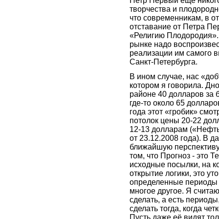
Петр Первый ещё никого
творчества и плодородн
что современникам, в отл
отставание от Петра Пе
«Религию Плодородия».
рынке надо воспроизвес
реализации им самого в
Санкт-Петербурга.
В ином случае, нас «до
котором я говорила. Дн
районе 40 долларов за 
где-то около 65 долларо
года этот «гробик» смо
потолок цены 20-22 дол
12-13 долларам («Нефть
от 23.12.2008 года). В 
ближайшую перспективу
том, что Прогноз - это Т
исходные посылки, на к
открытие логики, это ут
определенные периоды 
многое другое. Я считаю
сделать, а есть периоды
сделать тогда, когда че
Пусть даже её видят тол