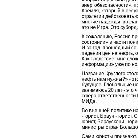
энергобезопасности», 
Кремля, который в обсу
стратегии действовать «
многие надежды, возлаг
это не Игра. Это суборд
К сожалению, Россия пр
состоянии» в части пон
И за год, прошедший со
падении цен на нефть, 
Как следствие, мне сло
информации» уже по но
Название Круглого стол
нефть нам нужны?» - эт
будущее. Глобальные не
занимаюсь 20 лет - это 
сфера ответственности 
МИДа.
Во внешней политике н
- юрист, Браун - юрист, 
юрист, Берлускони - юри
министры стран Больш
Сами юристы признают, 