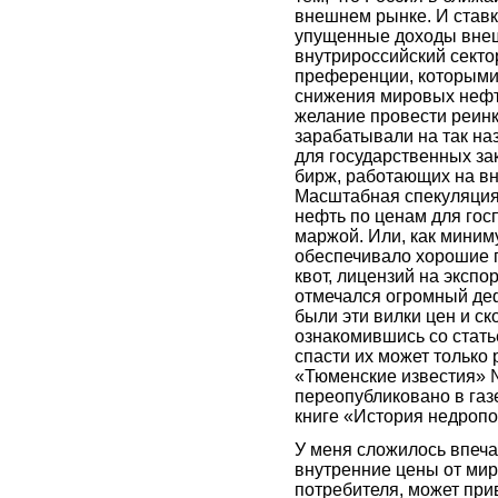
внешнем рынке. И ставка
упущенные доходы внеш
внутрироссийский сектор
преференции, которыми 
снижения мировых нефтя
желание провести реинк
зарабатывали на так на
для государственных зак
бирж, работающих на вн
Масштабная спекуляция 
нефть по ценам для гос
маржой. Или, как миниму
обеспечивало хорошие 
квот, лицензий на экспор
отмечался огромный деф
были эти вилки цен и ск
ознакомившись со стать
спасти их может только 
«Тюменские известия» №
переопубликовано в газе
книге «История недроп
У меня сложилось впеча
внутренние цены от мир
потребителя, может при