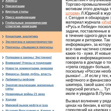
Анонсы
Торгово-промышленной п
Презентации
мотивам этого доклада 
Круглые столы
шторм»
Л.Юдиной в журн
Пресс-конференции
г. Сегодня я обнародую
материал журнала
«Инф
Глобальные экономические
«Русь и Лебеди» поско
стратегии, навигации
задачи, поставленные в
в течение одного-двух 
Концепции, аналитика
позиции и риторики. Так
Экспертиза и законотворчество
информации», за которую
Прогнозы, сбывшиеся прогнозы
все-таки частично сложи
каких-то - хуже. И новы
Поправки в законы: Экстренно!
мною в информационное 
говорила в докладе о т
Внимание! Угрозы и тенденции
«грела сердце» больше,
Новости, комментарии, ремарки
поскольку «России нео
Финансы, банки, рубль, власть
рынка»! …И если у тех, 
Лабиринты реформ
нефтяного и финансовог
шкипера, такой шанс от
Энергия реализации, жизненные
силы
парусной регаты»… Тут
июле я увидела В.Путина
Невидимые войны 21 века
Ходоки
Вызвал волнение у ряда
ценах на бензин, в кото
Мировой рынок нефти и газа
спекуляций на «вилках ц
История Ярославовых. Камень и