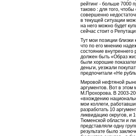
рейтинг - больше 7000
таково : для того, чтоб
совершенно недостаточн
в текущей ситуации може
на него можно будет куп
сейчас стоит о Репутаци
Тут мои позиции близки 
что по его мнению над
состояние внутреннего р
должен быть «Образ жиз
были хорошие показатели
деньги, уезжали покупат
предпочитали «Не рубль
Мировой нефтяной рыно
аргументов. Вот в этом
М.Прохорова. В 2003-20
«вхождению национальны
мои коллеги, работавши
разработать 10 аргумен
ликвидацию округов, и 
Тюменской области и ли
представляли одну групп
результате было заключ