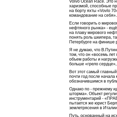
Volvo Ocean Race. Это 
харизмой, способные п
на борту яхты «Vovlo 70
командование на себя».
Если говорить о миров
нефтяного рынка» - ещё 
на плаву мирового нефт
понять роль шкипера, т
Петербурге на финише 
Я не думаю, что В.Путин
том, что он «восемь лет
объем работы и нагрузки
больше «грело сердце»,
Вот этот самый главный
почти год после начала 
обозначившимся в публ
Однако по - прежнему и
шторма». Объект регул
инструментарий - «ПРАВ
пытается же юрист Берл
землетрясения в Италии
Путь, основанный на ис