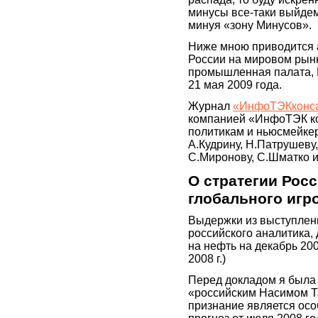
минусы все-таки выйдем
минуя «зону Минусов».
Ниже мною приводится 
России на мировом рынк
промышленная палата, К
21 мая 2009 года.
Журнал
«ИнфоТЭКконс
компанией «ИнфоТЭК ко
политикам и ньюсмейкера
А.Кудрину, Н.Патрушеву
С.Миронову, С.Шматко и
О стратегии Рос
глобального игр
Выдержки из выступления
российского аналитика,
на нефть на декабрь 200
2008 г.)
Перед докладом я была
«российским Насимом Та
признание является осо