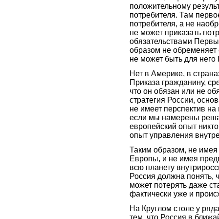
положительному результ
потребителя. Там перво
потребителя, а не наобр
не может приказать пот
обязательствами Первых
образом не обременяет 
не может быть для него
Нет в Америке, в стран
Приказа гражданину, ср
что он обязан или не об
стратегия России, осно
не имеет перспектив на
если мы намерены реша
европейский опыт никто
опыт управления внутр
Таким образом, не имея
Европы, и не имея пред
всю планету внутриросс
Россия должна понять, 
может потерять даже ст
фактически уже и проис
На Круглом столе у ряд
тем, что Россия в ближ