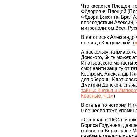
Что касается Плещея, 
Фёдорович Плещей (Пле
Фёдора Бяконта. Брат 
впоследствии Алексий, 
митрополитом Всея Рус
В летописях Александр
воевода Костромской. (
А поскольку патриарх А
Донского, быть может, 
Ипатьевского монастыря
смог найти защиту от та
Кострому, Александр Пл
для обороны Ипатьевско
Дмитрий Донской, сначал
тайны: Князья и Импера
Красные, Ч.1»
)
В статье по истории Ни
Плещеева тоже упоминае
«Основан в 1604 г. ин
Бориса Годунова, давш
голове на Верхотурье М
снабдить монастырь вс