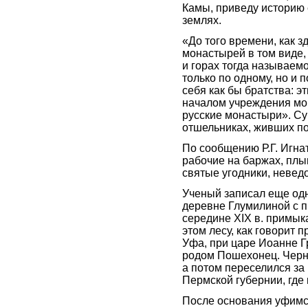
Камы, приведу историю 
землях.
«До того времени, как з
монастырей в том виде, 
и горах тогда называем
только по одному, но и 
себя как бы братства: э
началом учреждения мо
русские монастыри». Су
отшельниках, живших по
По сообщению Р.Г. Игна
рабочие на баржах, плы
святые угодники, невед
Ученый записал еще одну
деревне Глумилиной с п
середине XIX в. примык
этом лесу, как говорит 
Уфа, при царе Иоанне Г
родом Пошехонец. Черны
а потом переселился за
Пермской губернии, где
После основания уфимск