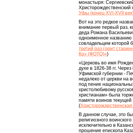
монастыря: Сергиевский
Христорождественский 
Уфы (конец XVI-XVII ве
Вот на это редкое назв
внимание первый раз, к
деда Романа Васильевич
одноименное названию 
совладельцем которой б
третий раз горит стари
Ко» (ФОТО)»
)
«Церковь во имя Рождес
духе в 1826-38 гг. Через
Уфимской губернии - Пе
недалеко от церкви на
под пение национальны
христолюбивому русско
христианам» была торж
памяти воинов текущей
(
Христорождественская 
В данном случае, это б
религиозного воинского
исключительно в Казанск
прошение епископа Каза