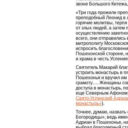
звоне Большого Китежа
«Три года прожили пре
преподобный Леонид в л
горячие молитвы, терпя
от злых людей, а затем 
осуществлению заветно
всего, они отправились в
митрополиту Московско
испросить благословени
Пошехонской стороне, н
и храма в честь Успени
Святитель Макарий бла
устроить монастырь в пя
Пошехонья и вручил им
грамоту…. Женщины со
доступа в монастырь, п
еще Северным Афоном»
Свято-Успенский Адриа
монастырь»
).
Точнее, думаю, назват
Богородицы», ведь имен
Адриан в Пошехонье, на
выбрал благолепный ст