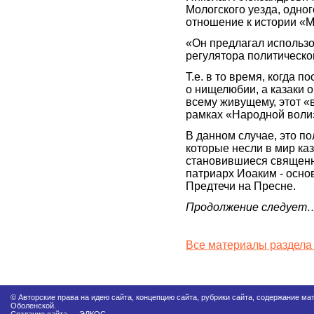
Мологского уезда, одно
отношение к истории «
«Он предлагал использо
регулятора политическо
Т.е. в то время, когда 
о нищелюбии, а казаки 
всему живущему, этот 
рамках «Народной воли
В данном случае, это п
которые несли в мир ка
становившиеся священн
патриарх Иоаким - осно
Предтечи на Пресне.
Продолжение следует
Все материалы раздела
© Авторские права на идею сайта, концепцию сайта, рубрики сайта, содержание м
Оболенской.