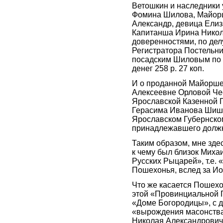
Ветошкин и наследники 
Фомина Шилова, Майорш
Александр, девица Ели
Капитанша Ирина Никол
доверенностями, по дел
Регистратора Постельн
посадским Шиловым по 
денег 258 р. 27 коп.
И о проданной Майорш
Алексеевне Орловой Че
Ярославской Казенной П
Герасима Иванова Шишко
Ярославском Губернско
принадлежавшего должн
Таким образом, мне здес
к чему был близок Миха
Русских Рыцарей», т.е. 
Пошехонья, вслед за И
Что же касается Пошехо
этой «Провинциальной 
«Доме Богородицы», с д
«вырождения масонства»
Николая Александрович