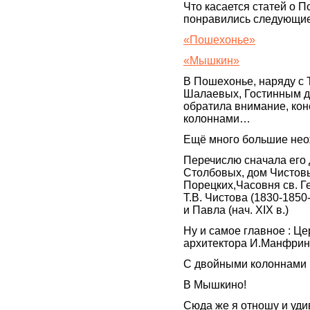
Что касается статей о 
понравились следующие
«Пошехонье»
«Мышкин»
В Пошехонье, наряду с 
Шалаевых, Гостинным д
обратила внимание, кон
колоннами…
Ещё много большие нео
Перечислю сначала его 
Столбовых, дом Чистовы
Порецких,Часовня св. Г
Т.В. Чистова (1830-1850
и Павла (нач. XIX в.)
Ну и самое главное : Ц
архитектора И.Манфри
С двойными колоннами 
В Мышкино!
Сюда же я отношу и уд