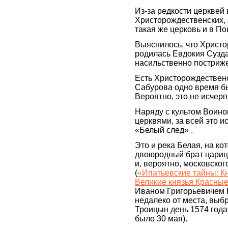
Из-за редкости церквей
Христорождественских, а
такая же церковь и в П
Выяснилось, что Христо
родилась Евдокия Сузда
насильственно постриж
Есть Христорождественс
Сабурова одно время бы
Вероятно, это не исчер
Наряду с культом Воино
церквями, за всей это и
«Белый след» .
Это и река Белая, на к
двоюродный брат цариц
и, вероятно, московско
(
«Ипатьевские тайны: К
Великие князья Красные
Иваном Григорьевичем 
недалеко от места, выбр
Троицын день 1574 года
было 30 мая).