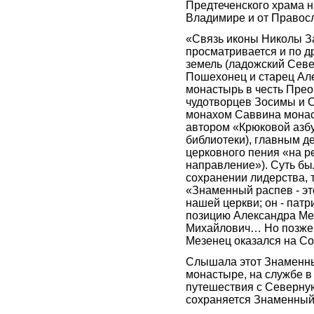
Предтеченского храма н
Владимире и от Правосл
«Связь иконы Николы За
просматривается и по д
земель (ладожский Севе
Пошехонец и старец Ал
монастырь в честь Пре
чудотворцев Зосимы и 
монахом Саввина монаст
автором «Крюковой азб
библиотеки), главным д
церковного пения «на р
направление»). Суть был
сохранении лидерства, 
«Знаменный распев - эт
нашей церкви; он - пат
позицию Александра Ме
Михайлович… Но позже 
Мезенец оказался на С
Слышала этот Знаменны
монастыре, на службе в
путешествия с Северную
сохраняется Знаменный 