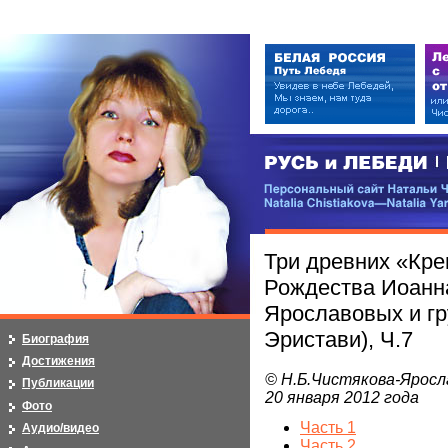
РУСЬ и ЛЕБЕДИ | RUSI — LEB
Персональный сайт Натальи Чистя
Natalia Chistiakova—Natalia Yarosla
Три древних «Кре
Рождества Иоанна
Ярославовых и гр
Эристави), Ч.7
Биография
Достижения
© Н.Б.Чистякова-Яросл
Публикации
20 января 2012 года
Фото
Часть 1
Аудио/видео
Часть 2