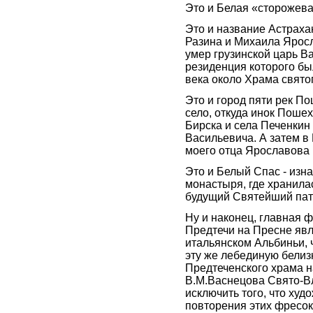
Это и Белая «сторожева
Это и название Астрахан
Разина и Михаила Яросл
умер грузинской царь Ва
резиденция которого бы
века около Храма свято
Это и город пяти рек По
село, откуда инок Поше
Бирска и села Печенкин
Васильевича. А затем в
моего отца Ярославова 
Это и Белый Спас - из
монастыря, где хранила
будущий Святейший пат
Ну и наконец, главная 
Предтечи на Пресне явл
итальянском Альбиньи, 
эту же лебединую белиз
Предтеченского храма 
В.М.Васнецова Свято-В
исключить того, что ху
повторения этих фресок