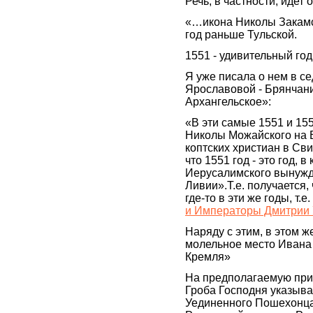
Речь, в частности, идет
«…икона Николы Закамско
год раньше Тульской.
1551 - удивительный год 
Я уже писала о нем в се
Ярославовой - Брянчани
Архангельское»:
«В эти самые 1551 и 1
Николы Можайского на В
коптских христиан в Сви
что 1551 год - это год,
Иерусалимского вынужде
Ливии».Т.е. получается,
где-то в эти же годы, т.е. 
и Императоры Дмитрии У
Наряду с этим, в этом ж
молельное место Ивана 
Кремля»
На предполагаемую пр
Гроба Господня указыва
Уединенного Пошехонца