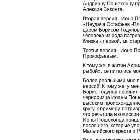
Андриану Пошехонцу пр
Алексия Бяконта.
Вторая версия - Иона П
«Неудача Остафьев -Пле
царем Борисом Годунов
человека из рода патриа
близка к первой, т.к. ста
Третья версия - Иона П
Прокофьевым.
К тому же, в житии Адр
рыбой», т.е питались мо
Более реальными мне п
версий. К тому же, у ме
Борис Годунов проявил
черноризца Иоаны Поше
высоким происхождением
кругу, к примеру, патри
что речь шла и о миссии
Ионы Пошехонца пришлас
после него, которые уп
Мальтийского креста и 