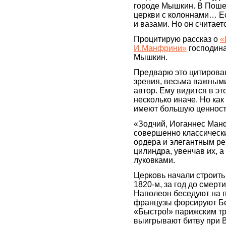
городе Мышкин. В Поше
церкви с колоннами… Ес
и вазами. Но он считае
Процитирую рассказ о
«
И.Манфрини»
господина
Мышкин.
Предварю это цитирован
зрения, весьма важным
автор. Ему видится в эт
несколько иначе. Но как
имеют большую ценност
«Зодчий, Иоганнес Манф
совершенно классически
ордера и элегантным ре
цилиндра, увенчав их, 
луковками.
Церковь начали строить 
1820-м, за год до смерт
Наполеон беседуют на п
французы форсируют Бере
«Быстро!» парижским тр
выигрывают битву при В