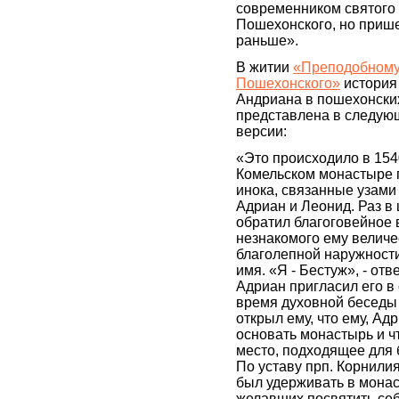
современником святого
Пошехонского, но приш
раньше».
В житии
«Преподобному
Пошехонского»
история
Андриана в пошехонски
представлена в следую
версии:
«Это происходило в 1540
Комельском монастыре 
инока, связанные узами
Адриан и Леонид. Раз в
обратил благоговейное
незнакомого ему величе
благолепной наружности
имя. «Я - Бестуж», - отв
Адриан пригласил его в 
время духовной беседы
открыл ему, что ему, Ад
основать монастырь и ч
место, подходящее для
По уставу прп. Корнили
был удерживать в монас
желавших посвятить себ