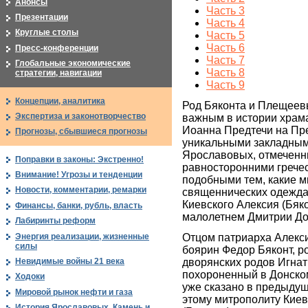
Анонсы
Часть 3
Презентации
Часть 4
Круглые столы
Часть 5
Часть 6
Пресс-конференции
Часть 7
Глобальные экономические
Часть 8
стратегии, навигации
Часть 9
Концепции, аналитика
Род Бяконта и Плещеев
Экспертиза и законотворчество
важным в истории храм
Иоанна Предтечи на Пре
Прогнозы, сбывшиеся прогнозы
уникальными закладным
Ярославовых, отмечен
Поправки в законы: Экстренно!
равносторонними гречес
Внимание! Угрозы и тенденции
подобными тем, какие м
Новости, комментарии, ремарки
священнических одежда
Киевского Алексия (Бяко
Финансы, банки, рубль, власть
малолетнем Дмитрии До
Лабиринты реформ
Энергия реализации, жизненные
Отцом патриарха Алекс
силы
боярин Федор Бяконт, р
Невидимые войны 21 века
дворянских родов Игна
похороненный в Донско
Ходоки
уже сказано в предыдущ
Мировой рынок нефти и газа
этому митрополиту Киев
История Ярославовых. Камень и