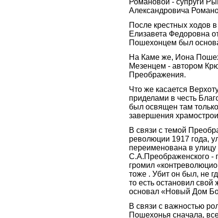
Романовой - супруги Ры
Александровича Романо
После крестных ходов в
Елизавета Федоровна от
Пошехонцем был основа
На Каме же, Иона Поше
Мезенцем - автором Кр
Преображения.
Что же касается Верхот
приделами в честь Благ
был освящен там только в
завершения храмострои
В связи с темой Преобр
революции 1917 года, 
переименована в улицу
С.А.Преображенского - 
громил «контреволюцион
тоже . Убит он был, не 
то есть остановил свой
основал «Новый Дом Бо
В связи с важностью р
Пошехонья сначала, все-