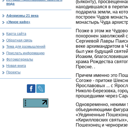
(Бяконту), просвещенна
вода
находившаяся в перепис
подарила земли, на кот
Афоризмы 21 века
построен Чудов монасты
монастырь Чуда архистр
«Умное кафе»
Позже в этом же Чудов
Карта сайта
похоронен заволжский с
Обратная связь
Сергиевой Лавры Паисий
веке архимандритом в 
Тема для размышлений
был уже будущий святе
Прислать информацию
Иоаким, благословивши
Фотоматериалы
храма Рождества свято
Новая книга
Пресне. .
Проекты
Причем именно это Пош
Согоже - притоке Шекс
Ярославовых ... с Ярос
Николо-Березовка, горо
прошедшими через Сар
Одновременно, некими 
объединяющими фигура
«Уединенные Пошехонц
«Кирилловских святых»,
Пошехонец и черноризе