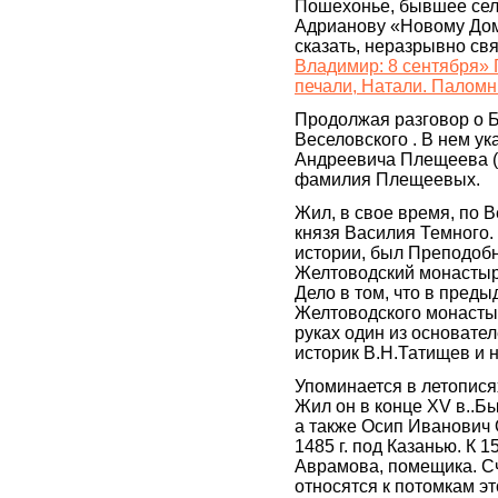
Пошехонье, бывшее село
Адрианову «Новому Дом
сказать, неразрывно св
Владимир: 8 сентября» 
печали, Натали. Паломн
Продолжая разговор о 
Веселовского . В нем ук
Андреевича Плещеева (
фамилия Плещеевых.
Жил, в свое время, по В
князя Василия Темного.
истории, был Преподоб
Желтоводский монастырь
Дело в том, что в преды
Желтоводского монасты
руках один из основател
историк В.Н.Татищев и 
Упоминается в летопис
Жил он в конце XV в..Бы
а также Осип Иванович 
1485 г. под Казанью. К 
Аврамова, помещика. Сч
относятся к потомкам эт