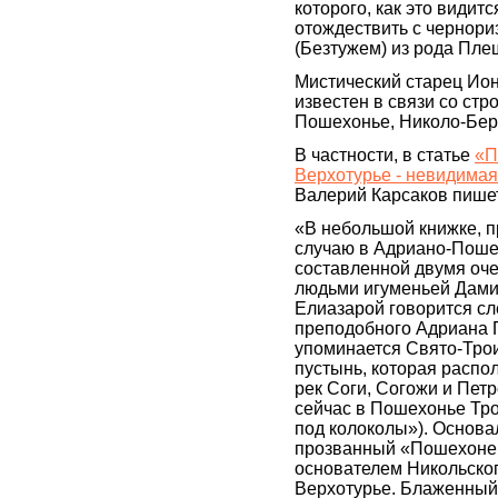
которого, как это видит
отождествить с чернор
(Безтужем) из рода Пле
Мистический старец Ио
известен в связи со стр
Пошехонье, Николо-Бере
В частности, в статье
«П
Верхотурье - невидимая
Валерий Карсаков пише
«В небольшой книжке, 
случаю в Адриано-Поше
составленной двумя оч
людьми игуменьей Дами
Елиазарой говорится с
преподобного Адриана 
упоминается Свято-Тро
пустынь, которая распо
рек Соги, Согожи и Петро
сейчас в Пошехонье Тр
под колоколы»). Основа
прозванный «Пошехонец
основателем Никольско
Верхотурье. Блаженный