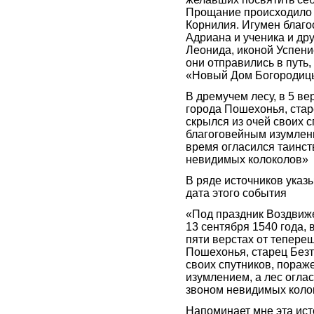
Прощание происходило 
Корнилия. Игумен благо
Адриана и ученика и дру
Леонида, иконой Успени
они отправились в путь,
«Новый Дом Богородиц
В дремучем лесу, в 5 ве
города Пошехонья, стар
скрылся из очей своих 
благоговейным изумлени
время огласился таинс
невидимых колоколов»
В ряде источников указ
дата этого события
«Под праздник Воздвиже
13 сентября 1540 года, 
пяти верстах от тепере
Пошехонья, старец Безт
своих спутников, пора
изумлением, а лес огла
звоном невидимых коло
Напоминает мне эта ист