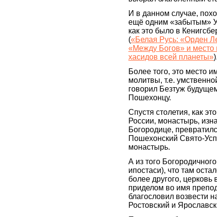
И в данном случае, пох
ещё одним «забытым» У
как это было в Кенигсб
(
«Белая Русь: «Орден Л
«Между Богов» и место
хасидов всей планеты»
)
Более того, это место 
молитвы, т.е. умственно
говорил Безтуж будуще
Пошехонцу.
Спустя столетия, как эт
России, монастырь, из
Богородице, превратилс
Пошехонский Свято-Усп
монастырь.
А из того Богородичного
ипостаси), что там остал
более другого, церковь
приделом во имя препо
благословил возвести н
Ростовский и Ярославск