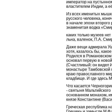
император на пустынном
властителем Индии, а её
Из всех именитых мышк
русского человека, кон
в начале эпохи второго
знаменитая водка «См
каких только музеев нет
льна, валенок, П.А. Сми
Даже вещи адмирала Уш
хотя, казалось бы, как
Родился в Романовском 
основал первую в новой
(Счастливый: он видел 
монастыре Тамбовской г
краю православного мир
кладбище. И где здесь
Что касается Черногори
- святыня Мальтийского
основанном монахом, им
князе Константине (Вас
Греческая республика н
Греции» и замысле М.Ф.