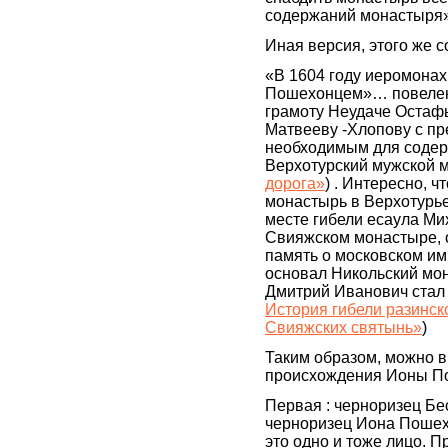
содержаний монастыря
Иная версия, этого же с
«В 1604 году иеромона
Пошехонцем»… повелен
грамоту Неудаче Остафь
Матвееву -Хлопову с п
необходимым для содер
Верхотурский мужской м
дорога»
) . Интересно, ч
монастырь в Верхотурье
месте гибели есаула Ми
Свияжском монастыре, 
память о московском и
основал Никольский мон
Дмитрий Иванович стал
История гибели разинск
Свияжских святынь»
)
Таким образом, можно в
происхождения Ионы П
Первая : черноризец Б
черноризец Иона Пошех
это одно и тоже лицо. 