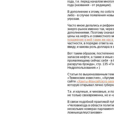
года, т.е. перед началом много
года (названия - от редакции).
В дополнение к этому, по собс
либо - в случае появления нов
угрозам.
Часто мною делались и рефрены
энерго-рынок именно так, чере
дополнениями. Поэтому сначал
цены на нефть и совместного м
поражения в ней такие же как в
частности, в порядке ответа н
ввиду, и какова роль доллара в
Вот таким образом, постепенно
запасов нефти, а также и иные
проявляющему сейчас себя - в б
раскрутка брэнда», стр. 135 «Г
Недропользования.» )
Статьи по вышеназванным тема
«Тюменские известия», «Аргум
сайте
«Ханты-Мансийского рег
которую открывал лично губерн
Т.е. и научные, и чиновные, и 
не только своевременна, но и «
В связи подобной практикой п
«Человекгода в области полити
нескольких номерах парламентс
ложныецелеустановки»