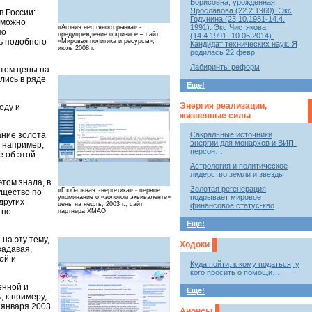
Борисовна, урожденная
Ярославова (22.2.1960). Экс
в России:
Годунина (23.10.1981-14.4.
 «можно
1991). Экс Чистякова
«Агония нефтяного рынка» -
по
предупреждение о кризисе – сайт
(14.4.1991 -10.06.2014).
ь подобного
«Мировая политика и ресурсы»,
Кандидат технических наук. Я
июль 2008 г.
родилась 22 февр
Лабиринты реформ
нтом цены на
лись в ряде
Еще!
Энергия реализации,
оду и
жизненные силы
ание золота
Сакральные источники
энергии для монархов и ВИП-
, например,
персон…
е об этой
Астрология и политическое
лидерство земли и звезды
этом знала, в
Золотая регенерация
«Глобальная энергетика» - первое
ущество по
подрывает мировое
упоминание о «золотом эквиваленте»
других
цены на нефть, 2003 г., сайт
финансовое статус-кво
 не
партнера ХМАО
Еще!
на эту тему,
Ходоки
задавая,
ой и
Куда пойти, к кому податься, у
кого просить о помощи…
енной и
Еще!
 к примеру,
 января 2003
Анонсы