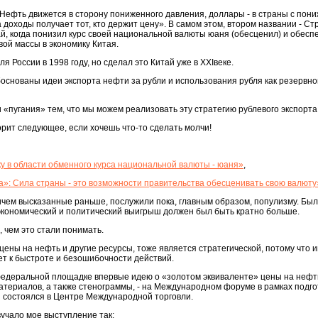
«Нефть движется в сторону пониженного давления, доллары - в страны с по
доходы получает тот, кто держит цену». В самом этом, втором названии - Ст
й, когда понизил курс своей национальной валюты юаня (обесценил) и обеспе
вой массы в экономику Китая.
я России в 1998 году, но сделал это Китай уже в XXIвеке.
основаны идеи экспорта нефти за рубли и использования рубля как резервн
и «пугания» тем, что мы можем реализовать эту стратегию рублевого экспорта
ворит следующее, если хочешь что-то сделать молчи!
у в области обменного курса национальной валюты - юаня»
,
»: Сила страны - это возможности правительства обесценивать свою валюту
ичем высказанные раньше, послужили пока, главным образом, популизму. Был
 экономический и политический выигрыш должен был быть кратно больше.
 чем это стали понимать.
цены на нефть и другие ресурсы, тоже является стратегической, потому что 
т к быстроте и безошибочности действий.
едеральной площадке впервые идею о «золотом эквиваленте» цены на нефть
атериалов, а также стенограммы, - на Международном форуме в рамках подго
 состоялся в Центре Международной торговли.
вучало мое выступление так: