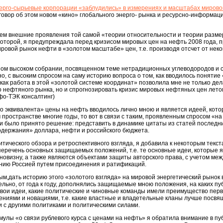
ерго-сырьевые корпорации «заблудились» в измерениях и масштабах мирово
говор об этом новом «кино» глобального энерго- рынка и ресурсно-информац
аем внешние проявления той самой «теории относительности и теории разм
которой, я предупреждала перед кризисом мировых цен на нефть 2008 года, 
ировой рынок нефти в «золотом масштабе» цен, т.е. производя отсчет от неко
дном высоком собрании, посвященном теме нетрадиционных углеводородов и 
но, с высоким спросом на саму историю вопроса о том, как вводилось понятие
 как работа в этой «золотой системе координат» позволила мне не только дел
 нефтяного рынка, но и спрогнозировать кризис мировых нефтяных цен летом
фо-ТЭК консалтинг)
ого эквивалента» цены на нефть вводилось лично мною и является идеей, кото
ространстве многие годы, то вот в связи с таким, проявленным спросом «на
 и было принято решение: представить в динамике цитаты из статей последни
содержания» доллара, нефти и российского бюджета.
итического обзора и ретроспективного взгляда, я добавила к некоторым текст
перечень основных защищаемых положений, т.е. те основные идеи, которые
новизну, а также являются объектами защиты авторского права, с учетом м
ению Россией путем присоединения и ратификаций.
м,дать историю этого «золотого взгляда» на мировой энергетический рынок 
тельно, от года к году, дополнялись защищаемые мною положения, на каких п
вои идеи, какие политические и чиновные команды имели преимущество перв
ниями и новациями, т.е. какие властные и владетельные кланы лучше посвя
ии с другими политиками и политическими силами.
мулы «о связи рублевого курса с ценами на нефть» я обратила внимание в пу