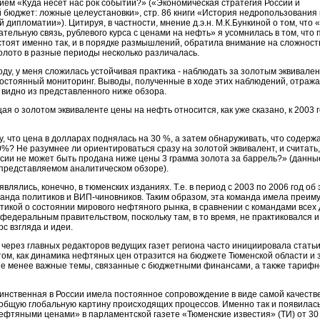
нием «Куда несет нас рок событий?» («Экономическая стратегия России и
бюджет: ложные целеустановки», стр. 86 книги «История недропользования 
дипломатии»). Цитируя, в частности, мнение д.э.н. М.К.Бункиной о том, что
ельную связь, рублевого курса с ценами на нефть» я усомнилась в том, что 
стоят именно так, и в порядке размышлений, обратила внимание на сложност
золото в разные периоды несколько различалась.
3 году, у меня сложилась устойчивая практика - наблюдать за золотым эквивале
постоянный мониторинг. Выводы, полученные в ходе этих наблюдений, отража
о видно из представленного ниже обзора.
я о золотом эквиваленте цены на нефть относится, как уже сказано, к 2003 г
у, что цена в долларах поднялась на 30 %, а затем обнаруживать, что содерж
0%? Не разумнее ли ориентироваться сразу на золотой эквивалент, и считать
ссии не может быть продана ниже цены 3 грамма золота за баррель?» (данны
 представляемом аналитическом обзоре).
влялись, конечно, в тюменских изданиях. Т.е. в период с 2003 по 2006 год об 
анда политиков и ВИП-чиновников. Таким образом, эта команда имела преим
икой о состоянии мирового нефтяного рынка, в сравнении с командами всех 
 федеральным правительством, поскольку там, в то время, не практиковался и
рс взгляда и идеи.
 через главных редакторов ведущих газет региона часто инициировала статьи 
том, как динамика нефтяных цен отразится на бюджете Тюменской области и 
 не менее важные темы, связанные с бюджетными финансами, а также тарифн
единственная в России имела постоянное сопровождение в виде самой качеств
бщую глобальную картину происходящих процессов. Именно так и появилась,
ефтяными ценами» в парламентской газете «Тюменские известия» (ТИ) от 30