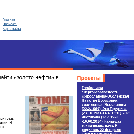
Главная
Написать
Карта сайта
найти «золото нефти» в
Проекты
Глобальная
энергобезопасность.
©Ярославова-Оболенская
Наталья Борисовна,
урожденная Ярославова
(22.2.1960). Экс Годунина
(23.10.1981-14.4. 1991). Экс
Чистякова (14.4.1991
ри года,
-10.06.2014). Кандидат
аний. И
технических наук. Я
ес
родилась 22 февраля