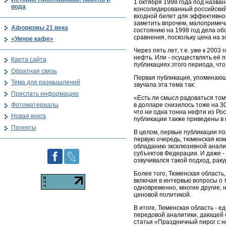
1 октября 1998 года под назва
вода
консолидированный российский 
входной билет для эффективной 
заметить впрочем, малопримечат
Афоризмы 21 века
состоянию на 1998 год дела об
сравнения, поскольку цена на 
«Умное кафе»
Через пять лет, т.е. уже к 200
нефть. Или - осуществлять её 
Карта сайта
публикациях этого периода, чт
Обратная связь
Первая публикация, упоминающа
Тема для размышлений
звучала эта тема так:
Прислать информацию
«Есть ли смысл радоваться том
Фотоматериалы
в долларе снизилось тоже на 3
что ни одна тонна нефти из Ро
Новая книга
публикации также приведены в
Проекты
В целом, первые публикации поя
первую очередь, тюменская ком
обладанию эксклюзивной аналит
субъектов Федерации. И даже -
озвучивался такой подход, раку
Более того, Тюменская область,
включая в интервью вопросы о 
одновременно, многие другие,
ценовой политикой.
В итоге, Тюменская область - 
передовой аналитики, дающей о
статья «Праздничный пирог с н