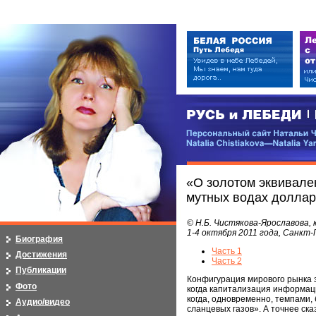
РУСЬ и ЛЕБЕДИ | RUSI — LEB
Персональный сайт Натальи Чистя
Natalia Chistiakova—Natalia Yarosla
«О золотом эквивален
мутных водах доллар
© Н.Б. Чистякова-Ярославова, к
1-4 октября 2011 года, Санкт
Биография
Часть 1
Достижения
Часть 2
Публикации
Конфигурация мирового рынка э
Фото
когда капитализация информац
когда, одновременно, темпами,
Аудио/видео
сланцевых газов». А точнее ска