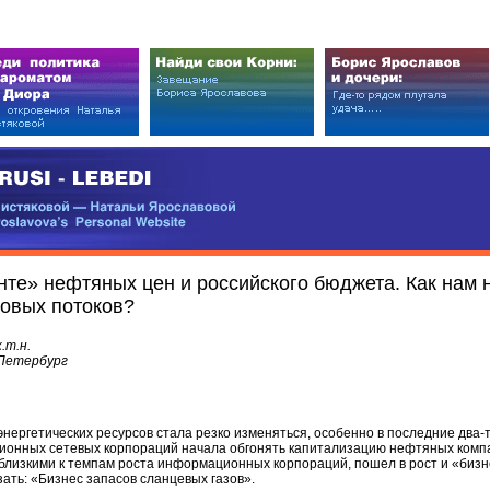
EDI
ковой — Натальи Ярославовой
vova’s Personal Website
те» нефтяных цен и российского бюджета. Как нам 
овых потоков?
.т.н.
-Петербург
нергетических ресурсов стала резко изменяться, особенно в последние два-т
ионных сетевых корпораций начала обгонять капитализацию нефтяных комп
 близкими к темпам роста информационных корпораций, пошел в рост и «бизн
зать: «Бизнес запасов сланцевых газов».