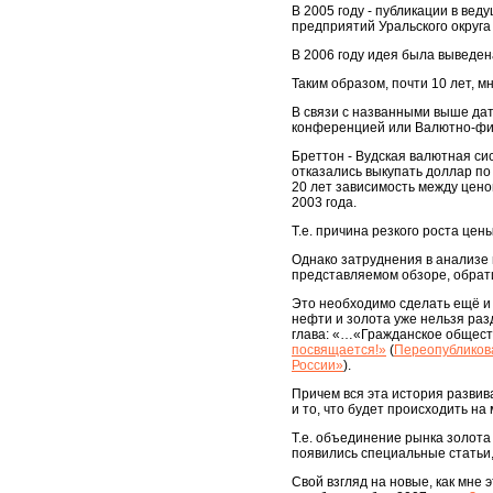
В 2005 году - публикации в ве
предприятий Уральского округа 
В 2006 году идея была выведе
Таким образом, почти 10 лет,
В связи с названными выше да
конференцией или Валютно-фи
Бреттон - Вудская валютная сис
отказались выкупать доллар по 
20 лет зависимость между цено
2003 года.
Т.е. причина резкого роста цены
Однако затруднения в анализе
представляемом обзоре, обрати
Это необходимо сделать ещё и 
нефти и золота уже нельзя раз
глава: «…«Гражданское обществ
посвящается!»
(
Переопубликова
России»
).
Причем вся эта история развив
и то, что будет происходить н
Т.е. объединение рынка золота 
появились специальные статьи
Свой взгляд на новые, как мне 