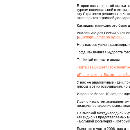
Второе название этой статьи: 
курсом национальной валюты, а 
эту Стратегию реализовал Кита
этого приток огромной долларо
Как видим, написано это было дл
Аналогично для России были об
(
«Экспорт нефти за рубли»
)
Но у нас все ушло в разговоры 
Тогда, как великая мудрость го
Т.е. Китай молчал и делал:
«Китай защищает свою политик
«Правила игры: Валютная война
У нас же аналогичные идеи, пр
плюсы и от их озвучивания, но
И прошло более 10 лет, прежде,
Идея о «золотом эквиваленте» 
правильное видение рынка веде
На высокой международной и ф
как видно из представляемых м
«Большой Восьмерке», который
Было это в марте 2006 года и з