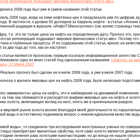
отая регенерация подрывает мировое финансовое статус-кво»
.
кризиса 2008 года был уже в самом названии этой статьи.
 июль 2008 года, когда на пике нефтяных цен я предсказала уже по цифрам, к
ода. В частности, к уровню 50 долларов за баррель нефти - в статье «Агония
лненной редакции в журнале «ИнфоТЭКконсалтинг» (см. копию страницы текс
фра, т.е. это не только цена на нефть на определенную дату. Прогноз это, пре
олотая регенерация подрывает мировое финансовое статус-кво». Потому что 
тина и глубинные процессы. И по содержанию этой статьи, кризис на качест
за два года до того, как он наступил.
ою статьи являются прогнозом, первым осознало информационное агентство 
публиковало одну из моих статей под однозначным названием:
«Завтра» на ми
ше», 17 Июля 2007
.
Реально прогноз был сделан не в июле 2008 года, а уже в июле 2007 года.
рогноза о кризисе мировых цен на нефть 2008 года, было несколько подготов
ого эквивалента» цены на нефть, это и наблюдение за динамикой изменения
 за тем, как сближаются и расходятся графики мировых цен на нефть и золот
нка золота, включающее взгляд на него, опять же в оригинальном ракурсе.
на мировой рынок золота возник благодаря моей деятельности по параллельно
вой воды и естественно поднимала вопрос о некоем идеальном качестве вод
«живой воды», то соединила три исследования иностранных ученых по соверше
тицы) приобретают магнитные свойства, хотя само золото является диамагн
тодики лечения рака золотыми наночастицами, но до конца не нашли объясн