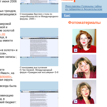
от июня 2006
Ярославовы-Голицыны тайны
из табакерки в Архангельском
ых трендов,
адвигающимся
Стенограмма Круглого стола по
Еще!
энергобезопасности Международного
форума, 2006 г.
Фотоматериалы
 мировой
кой и
ме золотой
, но
ца, в
Вы имеете
«в золоте» и
сов»,
кие запасы ;
Стенограмма выступления
ете
Н.Чистяковой, Международный
форум «Гражданская восьмерка» G-8
«Ямал», на
авления»
,
я округа.
 всегда была
номинацию
д, в
кий бюджет: