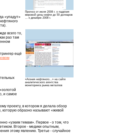
Прогноз от июля 2008 г. о падения
мировой цены нефти до 50 долларов
уда «упадут»
… к декабрю 2008 г.
 нефтяного
та).
жде всего то,
как раз там
венном
Стрингер ещё
ровом
ительных
«Агония нефтяного…» на сайте
аналитического агентства
мониторинга рынка металлов
 «золотой
о, и самое
му проекту, в котором я делала обзор
ы, которую образно называют «живой
нно «узким темам». Первое - о том, что
етиком. Второе - медики опытным,
ения этому явлению. Третье - случайное