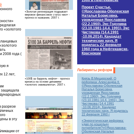
1960 в Нефтекамске
й
Проект Счастье.
ионного
©Ярославова-Оболенская
«Золотая регенерация подрывает
мировое финансовое статус-кво» -
Наталья Борисовна,
прогноз в названии, 2007 г.
урожденная Ярославова
ерности»
(22.2.1960). Экс Годунина
предлагая
(23.10.1981-14.4. 1991). Экс
го «золотого
Чистякова (14.4.1991
-10.06.2014). Кандидат
технических наук. Я
сланцевых
родилась 22 февраля
 «золотого
1960 года в Нефтекамске,
ать
Краснокам
 2008 года (
рую я
Лабиринты реформ
х 12 лет,
Князь В.Мещерский: О
«100$ за баррель нефти» - прогноз
реформах Александра II.
кризиса на основе динамики
«золотого эквивалента», 2007 г.
©Ярославова-Оболенская
ам
Наталья Борисовна,
 я защищала
урожденная Ярославова
еждународных
(22.2.1960). Экс Годунина
(23.10.1981-14.4. 1991). Экс
Чистякова (14.4.1991
в разрезе
-10.06.2014). Кандидат
убличных
технических наук. Я родилась
22 февраля 1960 г
ого
щены в эту
«Энергетическая реформа:
удар по кошельку
потребителя?»©Ярославова-
бликации от
Оболенская Наталья