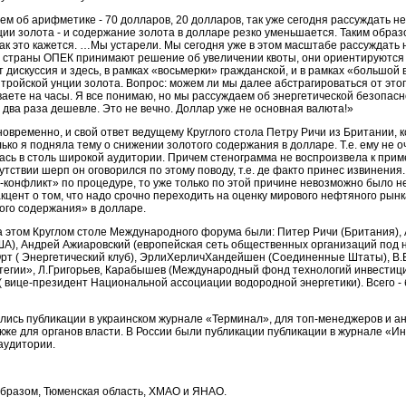
ем об арифметике - 70 долларов, 20 долларов, так уже сегодня рассуждать не
ции золота - и содержание золота в долларе резко уменьшается. Таким образ
как это кажется. …Мы устарели. Мы сегодня уже в этом масштабе рассуждать 
 страны ОПЕК принимают решение об увеличении квоты, они ориентируются
ет дискуссия и здесь, в рамках «восьмерки» гражданской, и в рамках «большой 
 тройской унции золота. Вопрос: можем ли мы далее абстрагироваться от это
ваете на часы. Я все понимаю, но мы рассуждаем об энергетической безопасн
в два раза дешевле. Это не вечно. Доллар уже не основная валюта!»
овременно, и свой ответ ведущему Круглого стола Петру Ричи из Британии, 
лько я подняла тему о снижении золотого содержания в долларе. Т.е. ему не о
ась в столь широкой аудитории. Причем стенограмма не воспроизвела к прим
утствии шерп он оговорился по этому поводу, т.е. де факто принес извинения.
-конфликт» по процедуре, то уже только по этой причине невозможно было н
цент о том, что надо срочно переходить на оценку мирового нефтяного рынк
ого содержания» в долларе.
на этом Круглом столе Международного форума были: Питер Ричи (Британия),
ША), Андрей Ажиаровский (европейская сеть общественных организаций под 
Орт ( Энергетический клуб), ЭрлиХерличХандейшен (Соединенные Штаты), В
тегии», Л.Григорьев, Карабышев (Международный фонд технологий инвестици
вице-президент Национальной ассоциации водородной энергетики). Всего - 
лись публикации в украинском журнале «Терминал», для топ-менеджеров и а
кже для органов власти. В России были публикации публикации в журнале «
аудитории.
 образом, Тюменская область, ХМАО и ЯНАО.