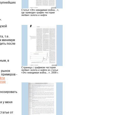
крупнейших
Статья «Это невидимая война…»,
где приведен график «истории
любви» золота и нефти
».
дской
, т.е.
ак минимум
дить после
ным, в
Страница с графиком «истории
любви» золота и нефти из статьи
о рынок
«Это невидимая война…», 2009 г.
 примеров -
фти
ктор
гнозировать
ти у меня
статье от