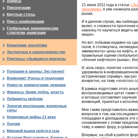
Анонсы
21 июня 2011 года в статье
«Эн
Презентации
экономики»
я уже начинала раз
рынка.
Круглые столы
Пресс-конференции
И в данном случае, мы наблюд
валют, о сложности прочтения 
Глобальные экономические
наконец-то научиться видеть м
стратегии, навигации
якоря».
Но вот, побывав недавно на о
Концепции, аналитика
газов, я столкнулась, неожидан
эквивалента» цены на нефть, и
Экспертиза и законотворчество
правильные оценки глобального
Прогнозы, сбывшиеся прогнозы
«Агония нефтяного рынка», Ин
И, коль скоро, понятие «золот
Поправки в законы: Экстренно!
удерживала в информационном п
историческую справку», как раз
Внимание! Угрозы и тенденции
конкретно, на тему «золотого 
Новости, комментарии, ремарки
В рамках подготовки этого анал
Финансы, банки, рубль, власть
воспроизводимых цитат также 
и которые составляют научную 
Лабиринты реформ
конвенций, принятых к исполн
Энергия реализации, жизненные
Мне также представилось важны
силы
вопросов о том, как последова
Невидимые войны 21 века
площадках я докладывала эти с
ознакомления с этими предложе
Ходоки
тему, и имеют фору, в сравнен
Мировой рынок нефти и газа
Впервые, на сбой в работе фор
История Ярославовых. Камень и