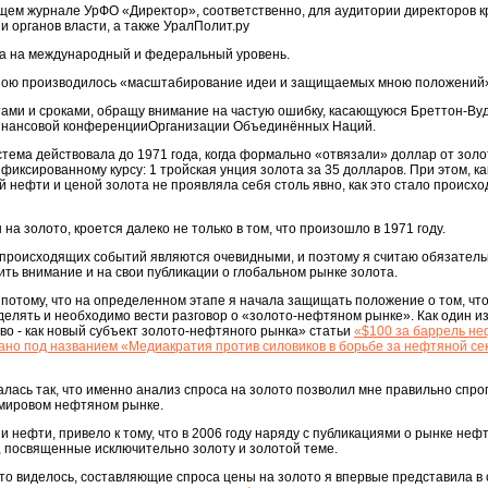
дущем журнале УрФО «Директор», соответственно, для аудитории директоров 
и органов власти, а также УралПолит.ру
на на международный и федеральный уровень.
 мною производилось «масштабирование идеи и защищаемых мною положений
тами и сроками, обращу внимание на частую ошибку, касающуюся Бреттон-Ву
нансовой конференцииОрганизации Объединённых Наций.
тема действовала до 1971 года, когда формально «отвязали» доллар от золота
фиксированному курсу: 1 тройская унция золота за 35 долларов. При этом, к
й нефти и ценой золота не проявляла себя столь явно, как это стало происхо
 на золото, кроется далеко не только в том, что произошло в 1971 году.
 происходящих событий являются очевидными, и поэтому я считаю обязатель
ть внимание и на свои публикации о глобальном рынке золота.
потому, что на определенном этапе я начала защищать положение о том, чт
делять и необходимо вести разговор о «золото-нефтяном рынке». Как один из
о - как новый субъект золото-нефтяного рынка» статьи
«$100 за баррель не
но под названием «Медиакратия против силовиков в борьбе за нефтяной се
алась так, что именно анализ спроса на золото позволил мне правильно спро
а мировом нефтяном рынке.
и нефти, привело к тому, что в 2006 году наряду с публикациями о рынке неф
, посвященные исключительно золоту и золотой теме.
это виделось, составляющие спроса цены на золото я впервые представила в 