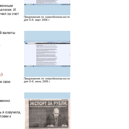
ниженным
ратегия. И
чил за счет
Предложения по энергобезопасности
для G-8, март 2006 г.
ой валюты
.
»
)
Предложения по энергобезопасности
и свои
для G-8, июнь 2006 г.
именно
 я озвучила,
товки к