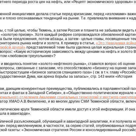
летнего периода роста цен на нефть, или «Рецепт экономического здоровья» 
твенной инициативея делала статьи перед кризисами, перед «изломами» важн
ых и плохо опознаваемых тенденций на рынке. Т.е. привлекала внимание к н
, с той целью, чтобы Тюмень, а затем Россия и планета не забывали видеть
з «золотую призму». Хотя каждый рефрен сопровождался обновленной картин
а были предложения, потом абзацы, а затем - целые главы, посвященные те
ониторинга рынка нефти и золота. К примеру в статье,
«Это Невидимая война
 любой другой»
представляемой теме была уделена целая журнальная страни
а вопрос: «Какую историческую зависимость между ценами на нефть и золото 
 этом «любовном треугольнике»?
 и вводилось понятие «золото-нефтяного рынка», ставился вопрос об оценке 
 вопросы, связанные с запасами, что способствовало «бизнесу на оценке запа
ыстрорастущем «бизнесе запасов сланцевого газа» ( см. в т.ч. главу «Российс
осударственная Дума, как арена борьбы за запасы», стр. 143 книги «История
м, дающим конкурентные преимущества, публиковались в парламентской газ
ентах и фактах в Западной Сибири», в «Общественно-политическом журнале 
ионального отделения Академии социальных технологий и местного самоупр
атор ХМАО А.В.Филипенко, и во многих других СМИ Тюменской области, включа
политические круги Тюменской области имели доступ к этой информации. И она
шла в авангарде».
убличной разъясняющей, обучающей и авангардной аналитики, я и получила 
ки» перед миллениумом, в частности, за серию статей, опубликованных подря
кой газеты: «Экономическая стратегия России и консолидированный российс