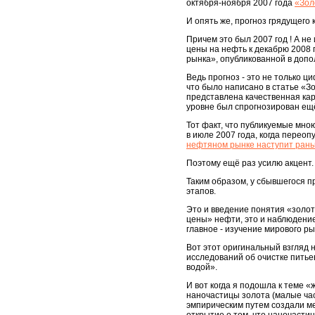
октября-ноября 2007 года
«Зол
И опять же, прогноз грядущего 
Причем это был 2007 год ! А не
цены на нефть к декабрю 2008 г
рынка», опубликованной в допо
Ведь прогноз - это не только ци
что было написано в статье «З
представлена качественная кар
уровне был спрогнозирован ещё 
Тот факт, что публикуемые мн
в июле 2007 года, когда перео
нефтяном рынке наступит рань
Поэтому ещё раз усилю акцент. 
Таким образом, у сбывшегося п
этапов.
Это и введение понятия «золот
цены» нефти, это и наблюдение
главное - изучение мирового ры
Вот этот оригинальный взгляд 
исследований об очистке питье
водой».
И вот когда я подошла к теме 
наночастицы золота (малые час
эмпирическим путем создали ме