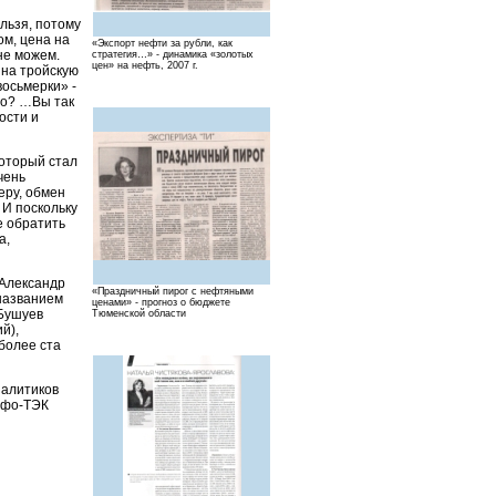
льзя, потому
ом, цена на
«Экспорт нефти за рубли, как
не можем.
стратегия…» - динамика «золотых
цен» на нефть, 2007 г.
 на тройскую
восьмерки» -
го? …Вы так
ости и
который стал
чень
еру, обмен
 И поскольку
е обратить
а,
 Александр
«Праздничный пирог с нефтяными
названием
ценами» - прогноз о бюджете
.Бушуев
Тюменской области
й),
более ста
налитиков
Инфо-ТЭК