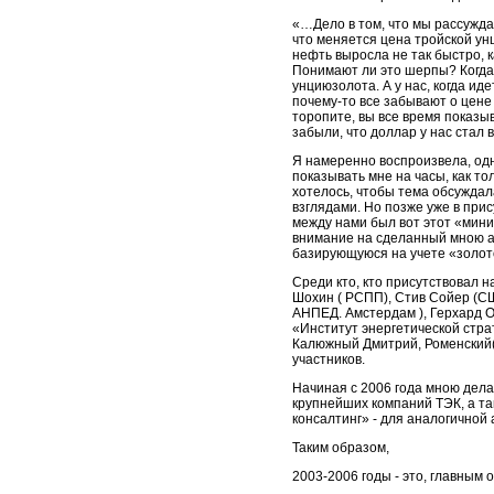
«…Дело в том, что мы рассужда
что меняется цена тройской ун
нефть выросла не так быстро, 
Понимают ли это шерпы? Когда
унциюзолота. А у нас, когда ид
почему-то все забывают о цене
торопите, вы все время показы
забыли, что доллар у нас стал 
Я намеренно воспроизвела, одн
показывать мне на часы, как то
хотелось, чтобы тема обсуждал
взглядами. Но позже уже в прис
между нами был вот этот «мини
внимание на сделанный мною ак
базирующуюся на учете «золот
Среди кто, кто присутствовал 
Шохин ( РСПП), Стив Сойер (С
АНПЕД. Амстердам ), Герхард 
«Институт энергетической стра
Калюжный Дмитрий, Роменский( 
участников.
Начиная с 2006 года мною дела
крупнейших компаний ТЭК, а та
консалтинг» - для аналогичной 
Таким образом,
2003-2006 годы - это, главным