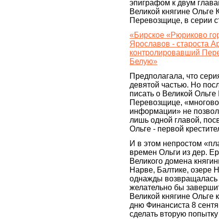
эпиграфом к двум глав
Великой княгине Ольге 
Перевозщице, в серии с
«Бирское «Рюриково го
Ярославов - староста Ар
контролировавший Пере
Белую»
Предполагала, что сери
девятой частью. Но посл
писать о Великой Ольге
Перевозщице, «многово
информации» не позвол
лишь одной главой, по
Ольге - первой крестите
И в этом непростом «пл
времен Ольги из дер. Е
Великого домена княгинь
Нарве, Балтике, озере Н
однажды возвращалась к
желательно бы заверши
Великой княгине Ольге 
дню Финансиста 8 сентя
сделать вторую попытку