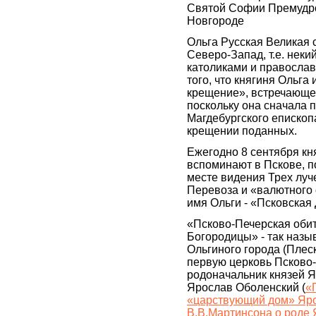
Святой Софии Премудро
Новгороде
Ольга Русская Великая 
Северо-Запад, т.е. неки
католиками и православ
того, что княгиня Ольга
крещение», встречающе
поскольку она сначала 
Магдебургского епископ
крещении поданных.
Ежегодно 8 сентября кн
вспоминают в Пскове, п
месте видения Трех луче
Перевоза и «валютного
имя Ольги - «Псковская
«Псково-Печерская обит
Богородицы» - так назы
Ольгиного города (Плес
первую церковь Псково
родоначальник князей 
Ярослав Оболенский (
«
«царствующий дом» Яр
В.В.Мартинсона о роде