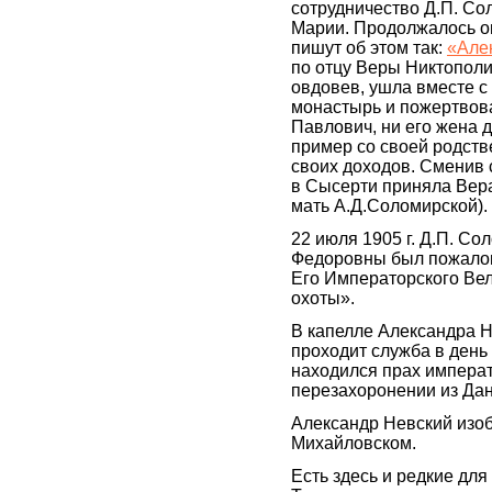
сотрудничество Д.П. С
Марии. Продолжалось о
пишут об этом так:
«Але
по отцу Веры Никтопол
овдовев, ушла вместе с
монастырь и пожертвов
Павлович, ни его жена д
пример со своей родств
своих доходов. Сменив 
в Сысерти приняла Вер
мать А.Д.Соломирской).
22 июля 1905 г. Д.П. С
Федоровны был пожало
Его Императорского Вел
охоты».
В капелле Александра Н
проходит служба в день
находился прах импера
перезахоронении из Дан
Александр Невский изоб
Михайловском.
Есть здесь и редкие дл