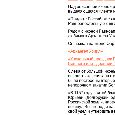
Над описанной иконой р
выделяющаяся «лента н
«Придите Российские л
Равноапостольную кня
Рядом с иконой Равноап
любимого Архангела Ур
Он назван на иконе Оар 
«Архангел Уриил»
«Уникальный праздник 
Вешнего или - древний 
Слева от большой иконы
её, опять же, связана 
были построены вторые 
непорочном зачатии Бо
«В 1157 году святой бл
Юрьевич Долгорукий, од
Российской земли, наре
покинул Вышгород и нап
свой удел и утвердить в