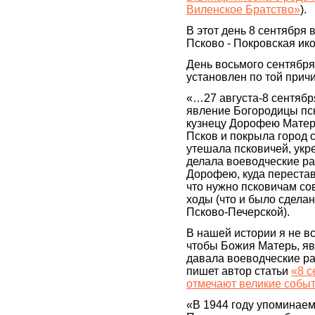
Виленское Братство»
).
В этот день 8 сентября 
Псково - Покровская ик
День восьмого сентября
установлен по той причи
«…27 августа-8 сентябр
явление Богородицы пск
кузнецу Дорофею Матер
Псков и покрыла город 
утешала псковичей, укре
делала воеводческие р
Дорофею, куда перестав
что нужно псковичам с
ходы (что и было сдела
Псково-Печерской).
В нашей истории я не вс
чтобы Божия Матерь, яв
давала воеводческие р
пишет автор статьи
«8 с
отмечают великие собы
«В 1944 году упоминаем