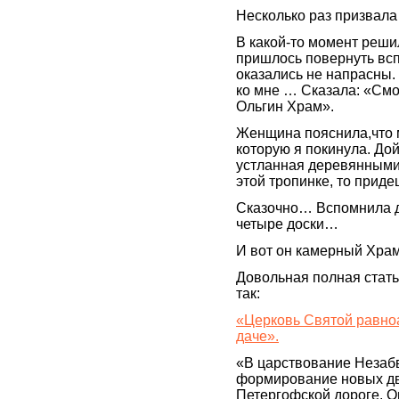
Несколько раз призвал
В какой-то момент реши
пришлось повернуть вс
оказались не напрасны.
ко мне … Сказала: «Смо
Ольгин Храм».
Женщина пояснила,что м
которую я покинула. Дой
устланная деревянными 
этой тропинке, то приде
Сказочно… Вспомнила д
четыре доски…
И вот он камерный Храм
Довольная полная стат
так:
«Церковь Святой равно
даче».
«В царствование Незабв
формирование новых дв
Петергофской дороге. О