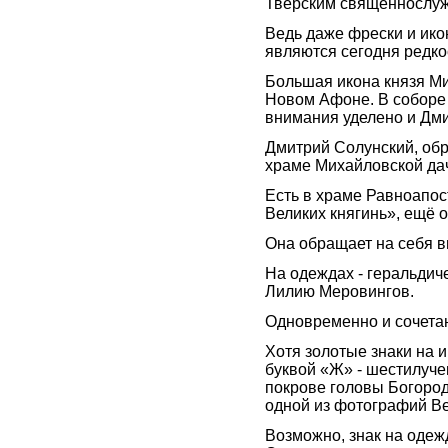
Тверским священнослуж
Ведь даже фрески и ико
являются сегодня редко
Большая икона князя Ми
Новом Афоне. В соборе 
внимания уделено и Дм
Дмитрий Солунский, об
храме Михайловской да
Есть в храме Равноапос
Великих княгинь», ещё 
Она обращает на себя
На одеждах - геральдич
Лилию Меровингов.
Одновременно и сочетан
Хотя золотые знаки на и
буквой «Ж» - шестилуч
покрове головы Богород
одной из фотографий В
Возможно, знак на одеж