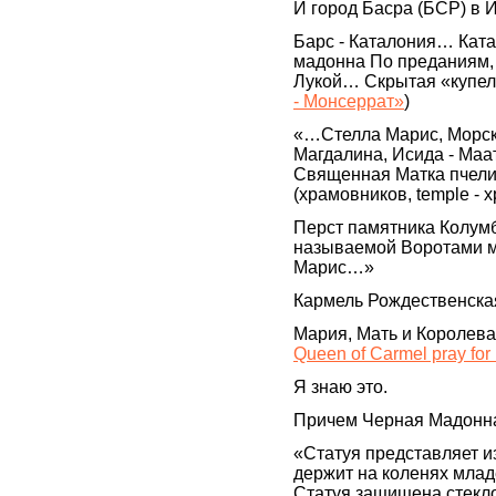
И город Басра (БСР) в
Барс - Каталония… Ката
мадонна По преданиям,
Лукой… Скрытая «купель
- Монсеррат»
)
«…Стелла Марис, Морск
Магдалина, Исида - Маат
Священная Матка пчелин
(храмовников, temple -
Перст памятника Колум
называемой Воротами м
Марис…»
Кармель Рождественская
Мария, Мать и Королева
Queen of Carmel pray for
Я знаю это.
Причем Черная Мадонн
«Статуя представляет и
держит на коленях младе
Статуя защищена стекло