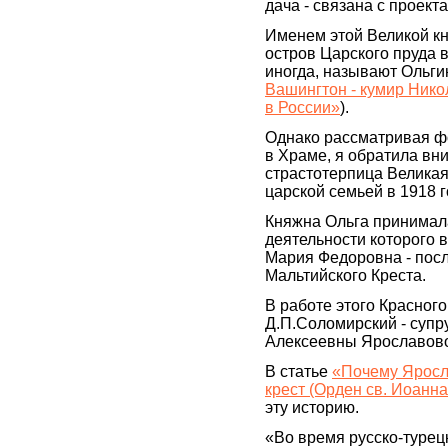
дача - связана с проек
Именем этой Великой к
остров Царского пруда 
иногда, называют Ольги
Вашингтон - кумир Нико
в России»
).
Однако рассматривая ф
в Храме, я обратила вн
страстотерпица Велика
царской семьей в 1918 г
Княжна Ольга принимала
деятельности которого 
Мария Федоровна - пос
Мальтийского Креста.
В работе этого Красног
Д.П.Соломирский - супр
Алексеевны Ярославов
В статье
«Почему Яросл
крест (Орден св. Иоанн
эту историю.
«Во время русско-турец