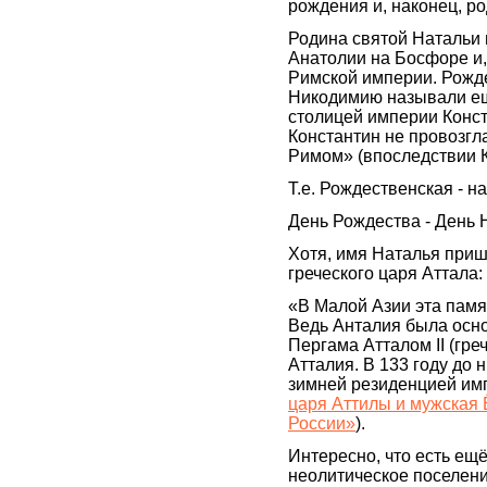
рождения и, наконец, р
Родина святой Натальи 
Анатолии на Босфоре и,
Римской империи. Рожде
Никодимию называли ещ
столицей империи Конст
Константин не провозг
Римом» (впоследствии К
Т.е. Рождественская - н
День Рождества - День 
Хотя, имя Наталья приш
греческого царя Аттала:
«В Малой Азии эта памя
Ведь Анталия была основ
Пергама Атталом II (гре
Атталия. В 133 году до 
зимней резиденцией им
царя Аттилы и мужская 
России»
).
Интересно, что есть ещ
неолитическое поселени