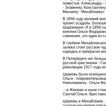
поместья. Александру -
- Знаменку; Константину
Михаилу - Михайловку»
В 1856 году великий кн
проект усадьбы. Больше
Шарлеманя. И в 1858 го
княгини Ольги Федоровн
сомнения, это один из 
В глубине Михайловског
залива стоит русское чу
нарядна и прекрасно вп
В Петербурге нет больш
русской христианки - С
революции 1917 года их
Церковь была освящена 
Ольги - покровительни
Николаевича - Ольги Ф
…в Женеве и ныне стоит
Святой Ольги- Крестово
Церковь в Михайловке…
суздальско-переяславск