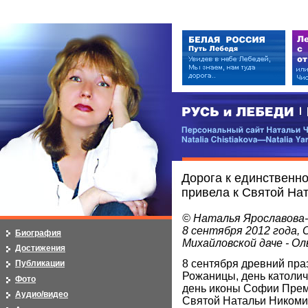
РУСЬ и ЛЕБЕДИ | RUSI — LEB
Персональный сайт Натальи Чистя
Natalia Chistiakova—Natalia Yarosla
Дорога к единственн
привела к Святой На
© Наталья Ярославова
8 сентября 2012 года, 
Биография
Михайловской даче - Ол
Достижения
8 сентября древний пра
Публикации
Рожаницы, день католич
Фото
день иконы Софии Прем
Аудио/видео
Святой Натальи Никомид