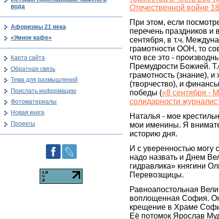
вода
Отечественной войне 18
При этом, если посмот
Афоризмы 21 века
перечень праздников и 
«Умное кафе»
сентября, в т.ч. Между
грамотности ООН, то с
что все это - производ
Карта сайта
Премудрости Божией. Т.е
Обратная связь
грамотность (знание), и
Тема для размышлений
(творчество), и финансы
Прислать информацию
победы (
«8 сентября -
солидарности журналис
Фотоматериалы
Новая книга
Наталья - мое крестильн
Проекты
мои именины. Я внимат
историю дня.
И с уверенностью могу с
надо назвать и Днем Ве
гидравлика» княгини Ол
Перевозщицы.
Равноапостольная Велик
воплощенная София. О
крещение в Храме Софи
Её потомок Ярослав Му