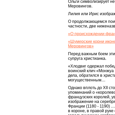
Ольги символизирует не
Меровингов.
Лилия или Ирис изобра
О продолжающемся поиск
частности, две ниженаз
«О происхождении фран
«Шумерские корни икон
Меровингов»
Перед важным боем эти
супруга христианка.
«Хлодвиг одержал побе
воинский клич «Монжуа 
дела, обратился в хрис
могущественным…
Однако вплоть до XII ст
упоминаний о «королевс
французских королей, у
изображение на серебр
Франции (1180 - 1190) 
в короне, в правой руке 