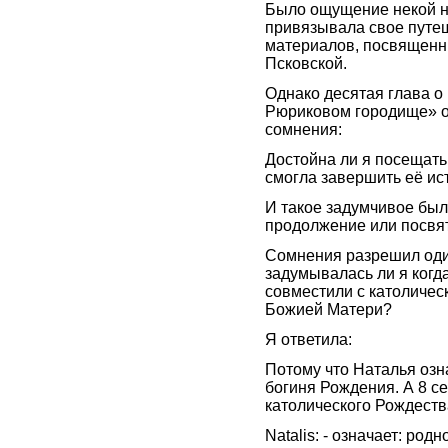
Было ощущение некой не
привязывала свое путе
материалов, посвященн
Псковской.
Однако десятая глава о
Рюриковом городище» ок
сомнения:
Достойна ли я посещать
смогла завершить её ис
И такое задумчивое было
продолжение или посвя
Сомнения разрешил оди
задумывалась ли я когд
совместили с католиче
Божией Матери?
Я ответила:
Потому что Наталья озна
богиня Рождения. А 8 с
католического Рождеств
Natalis: - означает: род