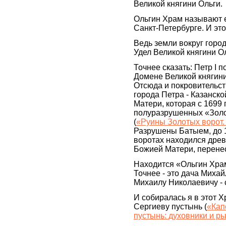
Великой княгини Ольги.
Ольгин Храм называют 
Санкт-Петербурге. И эт
Ведь земли вокруг город
Удел Великой княгини О
Точнее сказать: Петр I п
Домене Великой княгини
Отсюда и покровительст
города Петра - Казанск
Матери, которая с 1699 
полуразрушенных «Золо
(
«Руины Золотых ворот.
Разрушены Батыем, до 1
воротах находился древ
Божией Матери, перенес
Находится «Ольгин Храм
Точнее - это дача Миха
Михаилу Николаевичу - 
И собиралась я в этот Х
Сергиеву пустынь (
«Кап
пустынь: духовники и р