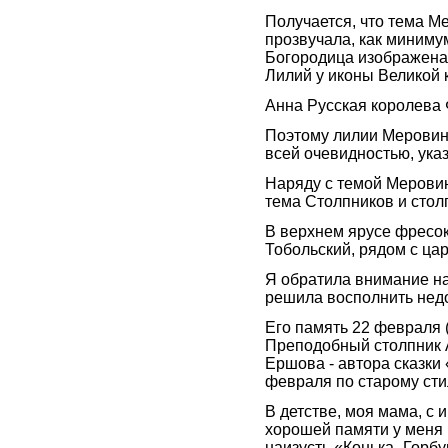
Получается, что тема Ме
прозвучала, как минимум
Богородица изображена в
Лилий у иконы Великой 
Анна Русская королева 
Поэтому лилии Меровинг
всей очевидностью, указ
Наряду с темой Меровин
тема Столпников и стол
В верхнем ярусе фресо
Тобольский, рядом с ца
Я обратила внимание н
решила восполнить недо
Его память 22 февраля (
Преподобный столпник 
Ершова - автора сказки
февраля по старому стил
В детстве, моя мама, с
хорошей памяти у меня 
наизусть «Конька -Горбу