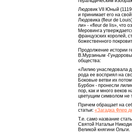
геральдическим изображ
Людовик VII Юный (1119
и принимает его на свой
Людовика (fleur de Lou
ли» - «fleur de lis», чт
Меровинга утверждается
французских королей, с
божественного покрови
Продолжение истории г
В.Мурзиным -Гундоровым
общества:
«Лилию унаследовала ди
рода ее восприял на св
Боковые ветви их потом
Бурбон - пронесли лилию
пор, как и много веков 
цветущим символом не 
Причем обращает на се
статьи:
«Загадка Флер де
Т.е. само название ста
Святой Натальи Никодим
Великой княгини Ольги.