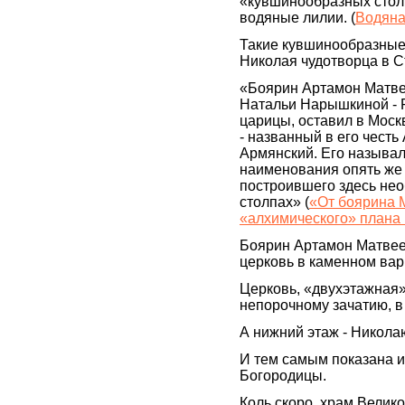
«кувшинообразных стол
водяные лилии. (
Водяна
Такие кувшинообразные 
Николая чудотворца в С
«Боярин Артамон Матве
Натальи Нарышкиной - 
царицы, оставил в Моск
- названный в его честь
Армянский. Его называл
наименования опять же
построившего здесь не
столпах» (
«От боярина 
«алхимического» плана 
Боярин Артамон Матвеев
церковь в каменном вар
Церковь, «двухэтажная»
непорочному зачатию, в
А нижний этаж - Никола
И тем самым показана и
Богородицы.
Коль скоро, храм Велик