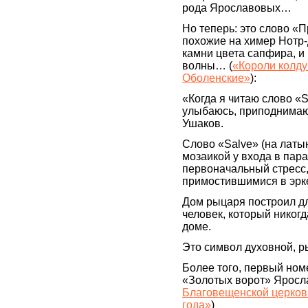
рода Ярославовых…
Но теперь: это слово «П
похожие на химер Нотр-
камни цвета сапфира, и
волны… (
«Короли колду
Оболенские»
):
«Когда я читаю слово «
улыбаюсь, приподнимаю 
Ушаков.
Слово «Salvе» (на лат
мозаикой у входа в пар
первоначальный стресс
примостившимися в эрк
Дом рыцаря построил д
человек, который никогд
доме.
Это символ духовной, р
Более того, первый ном
«Золотых ворот» Яросла
Благовещенской церковь
года»
)