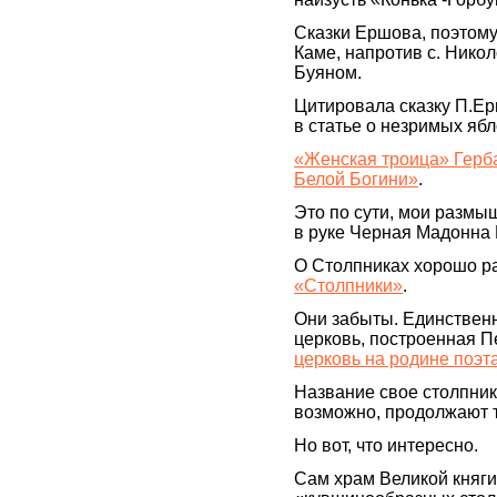
Сказки Ершова, поэтому
Каме, напротив с. Никол
Буяном.
Цитировала сказку П.Ер
в статье о незримых ябл
«Женская троица» Герб
Белой Богини»
.
Это по сути, мои размы
в руке Черная Мадонна 
О Столпниках хорошо р
«Столпники»
.
Они забыты. Единственн
церковь, построенная 
церковь на родине поэт
Название свое столпник
возможно, продолжают 
Но вот, что интересно.
Сам храм Великой княги