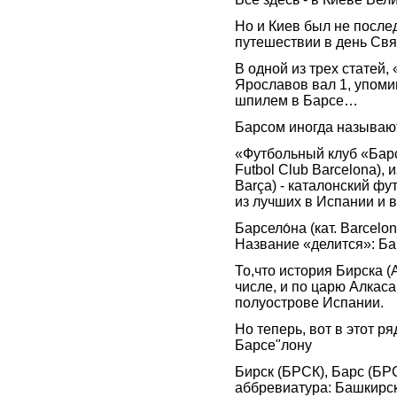
Но и Киев был не после
путешествии в день Св
В одной из трех статей,
Ярославов вал 1, упомин
шпилем в Барсе…
Барсом иногда называю
«Футбольный клуб «Барсел
Futbol Club Barcelona), и
Barça) - каталонский фу
из лучших в Испании и в
Барсело́на (кат. Barcelon
Название «делится»: Ба
То,что история Бирска (
числе, и по царю Алкас
полуострове Испании.
Но теперь, вот в этот 
Барсе"лону
Бирск (БРСК), Барс (БР
аббревиатура: Башкирск