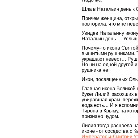
Шла в Натальин день к 
Причем женщина, откры
повторила, что мне не
Увидев Натальину икону 
Натальин день … Услыш
Почему-то икона Святой
вышитыми рушниками. 
украшают невест… Рушн
Но ни на одной другой 
рушника нет.
Икон, посвященных Ольг
Главная икона Великой к
букет Лилий, засохших
убиравшая храм, пережив
вода есть… И я вспомн
Тирона в Крыму, на кото
признано чудом.
Лилия тогда расцвела 
иконе - от соседства с К
Императоры Дмитрии Угл