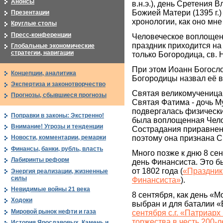
Анонсы
в.н.э.), день Сретения 
Божией Матери (1395 г.) 
Презентации
хронологии, как оно мне
Круглые столы
Пресс-конференции
Человеческое воплощени
праздник приходится на 
Глобальные экономические
стратегии, навигации
только Богородица, св. 
При этом Иоанн Богосло
Концепции, аналитика
Богородицы назвал её 
Экспертиза и законотворчество
Святая великомученица 
Прогнозы, сбывшиеся прогнозы
Святая Фатима - дочь М
подвергалась физическ
Поправки в законы: Экстренно!
была воплощенная Чело
Внимание! Угрозы и тенденции
Сострадания приравнен
поэтому она признана С
Новости, комментарии, ремарки
Финансы, банки, рубль, власть
Много позже к дню 8 се
Лабиринты реформ
день Финансиста. Это бы
от 1802 года (
«Праздник 
Энергия реализации, жизненные
силы
Финансиста»
).
Невидимые войны 21 века
8 сентября, как день «
Ходоки
выбран и для баталии «
Мировой рынок нефти и газа
сентября с.г. «Патриарх
торжества в честь 200-
История Ярославовых. Камень и