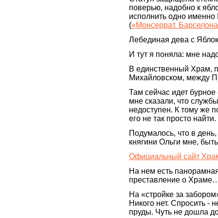
поверью, надобно к ябл
исполнить одно именно 
(
«Монсеррат. Барселона
Лебединая дева с Ябло
И тут я поняла: мне надо
В единственный Храм, п
Михайловском, между 
Там сейчас идет бурное 
мне сказали, что службы 
недоступен. К тому же п
его не так просто найти.
Подумалось, что в день
княгини Ольги мне, быть
Официальный сайт Храм
На нем есть панорамная
преставление о Храме
На «стройке за забором
Никого нет. Спросить - 
пруды. Чуть не дошла д