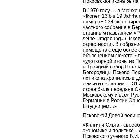
Покровская икона была
В 1970 году … в Мюнхе
«Ikonen 13 bis 19 Jahrhu
номером 234 экспониров
частного собрания в Бе
странным названием «Ps
seine Umgebung» (Псков 
окрестности). В собран
помещена с еще более 
объяснением сюжета: 
чудотворной иконы из П
в Троицкий собор Псков
Богородицы Псково-Пок
лет икона хранилась в 
семьи из Баварии … 31 
икона была передана С
Московскому и всея Рус
Германии в России Эрн
Штудницем…»
Псковской Девой велича
«Княгиня Ольга - своео
экономике и политике…» 
Псковского ученого В.И.