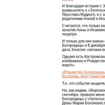
И благодаря истории с 
размышлять о «Золотых 
Ярослава Мудрого, а с 
родителями Анной и Ио
Считается, что только 
зачатия Анны и Иоакима
поцелуя.
И только для них важна 
Богородицы и 8 декабря 
дата Зачатия, связана е
Однако есть Костромска
изображено и Рождеств
ворот»
«Рождество Богородицы 
Кострома. Круг Гурия Н
Т.е. это событие выдел
Но, как видим, «Верхов
сентября, привело меня
Богородицы у «Золотых 
Девы Марии Богоневесты