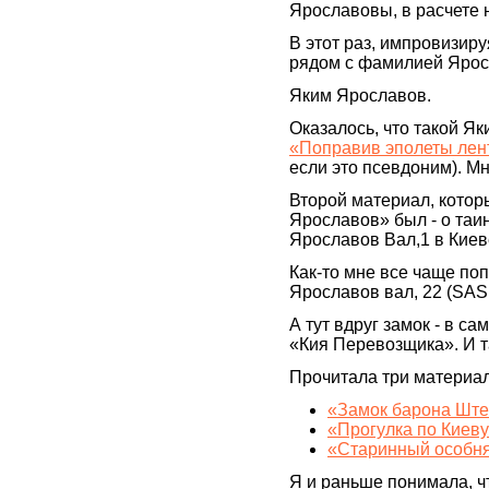
Ярославовы, в расчете 
В этот раз, импровизиру
рядом с фамилией Ярос
Яким Ярославов.
Оказалось, что такой Як
«Поправив эполеты лен
если это псевдоним). Мн
Второй материал, кото
Ярославов» был - о таи
Ярославов Вал,1 в Киев
Как-то мне все чаще по
Ярославов вал, 22 (SA
А тут вдруг замок - в 
«Кия Перевозщика». И 
Прочитала три материал
«Замок барона Ште
«Прогулка по Киев
«Старинный особн
Я и раньше понимала, чт