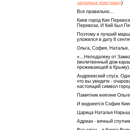
западных христиан»
)
Все правильно…
Киев город Кия Перевоз
Перевоза. И Кий был Пе
Поэтому и лучший маршру
уложился в дату 8 сент
Ольга, София, Наталья,
«…Неподалеку от Замка 
(молитвенный дом кара
проживающей в Крыму).
Андреевский спуск. Одн
что вы увидите - очаро
настоящий символ горо
Памятник княгине Ольге
И виднеется София Кие
Царица Наталья Нарышк
Адриан - вечный спутни
Все здесь - в Киеве Вел