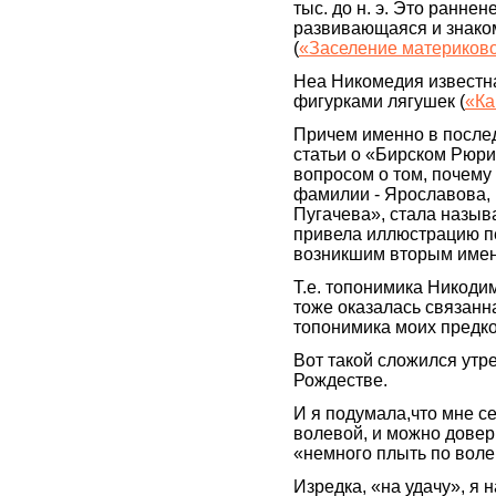
тыс. до н. э. Это ранне
развивающаяся и знако
(
«Заселение материков
Неа Никомедия известн
фигурками лягушек (
«Ка
Причем именно в послед
статьи о «Бирском Рюри
вопросом о том, почему
фамилии - Ярославова, 
Пугачева», стала назыв
привела иллюстрацию пе
возникшим вторым име
Т.е. топонимика Никоди
тоже оказалась связанн
топонимика моих предко
Вот такой сложился утр
Рождестве.
И я подумала,что мне с
волевой, и можно довер
«немного плыть по воле
Изредка, «на удачу», я