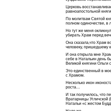
Церковь восстанавливае
равноапостольной княг
По молитвам Святой кня
полном одиночестве, в 
Но тут же меня окликну
убирать Храм перед веч
Она сказала,что Храм во
человеку, пришедшему 
И она открыла мне Хра
себе в Натальин день б
Великой княгини Ольги 
Это единственный в мое
с Храмом.
Несколько икон иконост
роста…
И так получилось, что п
Вратарницы Угличской (
Натальи «с жестом Буд
Надо же.