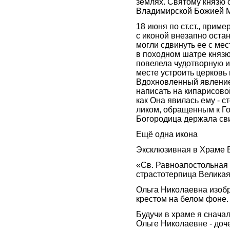
землях. Святому князю 
Владимирской Божией 
18 июня по ст.ст., прим
с иконой внезапно оста
могли сдвинуть ее с ме
в походном шатре княз
повелела чудотворную и
месте устроить церковь
Вдохновленный явление
написать на кипарисово
как Она явилась ему - 
ликом, обращенным к Го
Богородица держала св
Ещё одна икона
Эксклюзивная в Храме В
«Св. Равноапостольная 
страстотерпица Велика
Ольга Николаевна изобр
крестом на белом фоне.
Будучи в храме я сначал
Ольге Николаевне - доч