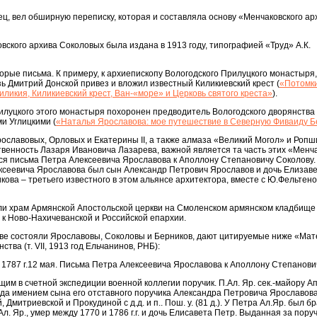
отец, вел обширную переписку, которая и составляла основу «Менчаковского ар
вского архива Соколовых была издана в 1913 году, типографией «Труд» А.К.
орые письма. К примеру, к архиепископу Вологодского Прилуцкого монастыря,
зь Дмитрий Донской привез и вложил известный Киликиевский крест (
«Потомк
иликия, Киликиевский крест, Ван-«море» и Церковь святого креста»
).
илуцкого этого монастыря похоронен предводитель Вологодского дворянства
и Углицкими (
«Наталья Ярославова: мое путешествие в Северную Фиваиду 
рославовых, Орловых и Екатерины II, а также алмаза «Великий Могол» и Ропш
венность Лазаря Ивановича Лазарева, важной является та часть этих «Менч
ся письма Петра Алексеевича Ярославова к Аполлону Степановичу Соколову.
ексеевича Ярославова был сын Александр Петрович Ярославов и дочь Елизав
кова – третьего известного в этом альянсе архитектора, вместе с Ю.Фельтено
или храм Армянской Апостольской церкви на Смоленском армянском кладбище
к Ново-Нахичеванской и Российской епархии.
стве состояли Ярославовы, Соколовы и Берников, дают цитируемые ниже «Ма
тва (т. VII, 1913 год Ельчанинов, РНБ):
- 1787 г.12 мая. Письма Петра Алексеевича Ярославова к Аполлону Степанови
м в счетной экспедиции военной коллегии поручик. П.Ал. Яр. сек.-майору Ап
ода имением сына его отставного поручика Александра Петровича Ярославова
 Дмитриевской и Прокудиной с д.д. и п.. Пош. у. (81 д.). У Петра Ал.Яр. был б
л. Яр., умер между 1770 и 1786 г.г. и дочь Елисавета Петр. Выданная за пору