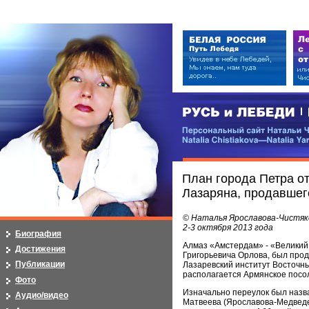
РУСЬ и ЛЕБЕДИ | RUSI — LEB
Персональный сайт Натальи Чистя
Natalia Chistiakova—Natalia Yarosla
План города Петра о
Лазаряна, продавшег
© Наталья Ярославова-Чистяк
2-3 октября 2013 года
Биография
Алмаз «Амстердам» - «Великий 
Достижения
Григорьевича Орлова, был про
Публикации
Лазаревский институт Восточны
располагается Армянское посо
Фото
Изначально переулок был назв
Аудио/видео
Матвеева (Ярославова-Медведева