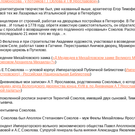
 Ломоносова - у потомков Г.Г.Орлова и Т.Ф.Ярославовой»
).
архитектурном творчестве был, уже названный выше, архитектор Егор Тимоф
всё тех же Лазаревых на Итальянской улице в Петербурге.
анцелярии от строений, работая на дворцовых постройках в Петергофе. В П
ев…И только в 1778 году, обретя известную самостоятельность, он обратилс
 с просьбой о возвращении ему его подлинного «прозванья» Соколов. Расп
последовало 21 июня того же года…».
.Фельтена и при строительстве Академии художеств, участвовал в возведени
ском Селе, работал также в Гатчине. Перестраивал Аничков дворец, Мраморн
инскую церковь в Путилово.
едении Михайловского замка (
«Д.Медведев в Михайловском замке Великого М
Покровом Архангела Михаила»?»
)
 Е.Т.Соколова — угловой корпус Императорской Публичной библиотеки (
Импе
Островского) - Российская Национальная Библиотека
)
«Дневниковые мои записки» А.Т. Ярославова, родственника Соколовых, о кото
ции» круга Вологодского дворянства конца XVIII в. по Дневникам А.Т.Ярослав
ной палаты»
)
 поколенной росписи значится Терентий Соколов, имевший двух сыновей, Ти
ьевича.
рентьевича Соколова.
 Соколова был Аполлон Степанович Соколов – муж Феклы Михайловны Яросл
пондент Императорского вольного экономического общества Павел Аполлонов
авовой и А.С.Соколова. Супругой генерала была княгиня Александра Яковлев