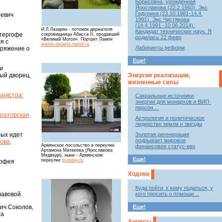
Борисовна, урожденная
Ярославова (22.2.1960). Экс
Годунина (23.10.1981-14.4.
еевич
1991). Экс Чистякова
(14.4.1991 -10.06.2014).
И.Л.Лазарян - потомок держателя
Кандидат технических наук. Я
етергофе
сокровищницы Абасса II, продавший
родилась 22 февр
«Великий Могол». Портрет Лампи
я с
jewels-dreams.narod.ru
Лабиринты реформ
оряжение о
Еще!
и
Энергия реализации,
ый дворец,
жизненные силы
агистра:
Сакральные источники
энергии для монархов и ВИП-
персон…
раторская
Астрология и политическое
лидерство земли и звезды
Золотая регенерация
рых идет
подрывает мировое
ова,
Армянское посольство в переулке
финансовое статус-кво
Артамона Матвеева (Ярославова
Медведя), ныне - Армянском
Еще!
переулке
mosday.ru
мофея
Ходоки
Куда пойти, к кому податься, у
кого просить о помощи…
авовой.
Еще!
ич Соколов,
на
Анонсы