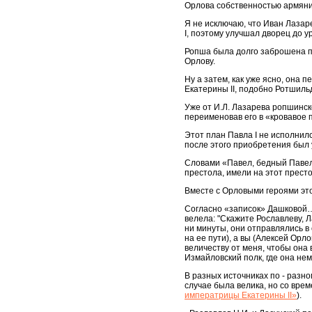
Орлова собственностью армяни
Я не исключаю, что Иван Лазар
I, поэтому улучшал дворец до у
Ропша была долго заброшена по
Орлову.
Ну а затем, как уже ясно, она 
Екатерины II, подобно Ротшиль
Уже от И.Л. Лазарева ропшинско
переименовав его в «кровавое 
Этот план Павла I не исполнилс
после этого приобретения был 
Словами «Павел, бедный Павел» 
престола, имели на этот прест
Вместе с Орловыми героями это
Согласно «записок» Дашковой… 
велела: "Скажите Рославлеву, Л
ни минуты, они отправлялись в
на ее пути), а вы (Алексей Орл
величеству от меня, чтобы она
Измайловский полк, где она не
В разных источниках по - разн
случае была велика, но со вре
императрицы Екатерины II»
).