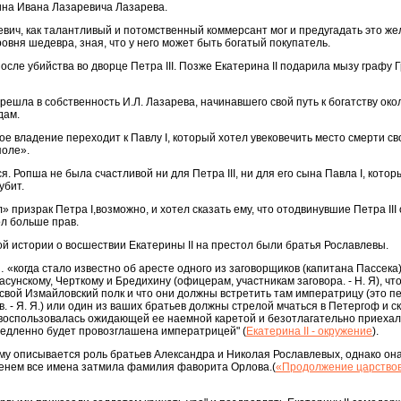
на Ивана Лазаревича Лазарева.
евич, как талантливый и потомственный коммерсант мог и предугадать это ж
ровня шедевра, зная, что у него может быть богатый покупатель.
сле убийства во дворце Петра III. Позже Екатерина II подарила мызу графу 
перешла в собственность И.Л. Лазарева, начинавшего свой путь к богатству око
дам.
е владение переходит к Павлу I, который хотел увековечить место смерти св
поле».
я. Ропша не была счастливой ни для Петра III, ни для его сына Павла I, котор
убит.
призрак Петра I,возможно, и хотел сказать ему, что отодвинувшие Петра III 
ол больше прав.
й истории о восшествии Екатерины II на престол были братья Рославлевы.
«когда стало известно об аресте одного из заговорщиков (капитана Пассека)
асунскому, Черткому и Бредихину (офицерам, участникам заговора. - Н. Я), чт
 свой Измайловский полк и что они должны встретить там императрицу (это п
ов. - Я. Я.) или один из ваших братьев должны стрелой мчаться в Петергоф и с
 воспользовалась ожидающей ее наемной каретой и безотлагательно приехал
медленно будет провозглашена императрицей" (
Екатерина II - окружение
).
ому описывается роль братьев Александра и Николая Рославлевых, однако он
менем все имена затмила фамилия фаворита Орлова.(
«Продолжение царство