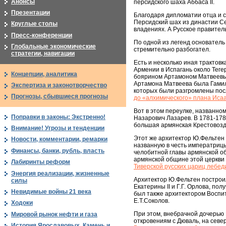
Анонсы
персидского шаха Аббаса II.
Презентации
Благодаря дипломатии отца и 
Персидский шах из династии Се
Круглые столы
владениях. А Русское правител
Пресс-конференции
По одной из легенд основатель
Глобальные экономические
стремительно разбогател.
стратегии, навигации
Есть и несколько иная трактов
Армении в Испагань около Теге
Концепции, аналитика
боярином Артамоном Матвеевым
Артамона Матвеева была Гамиль
Экспертиза и законотворчество
которых были разгромлены пос
Прогнозы, сбывшиеся прогнозы
до «алхимического» плана Исаа
Вот в этом переулке, названном
Поправки в законы: Экстренно!
Назарович Лазарев. В 1781-178
большая армянская Крестовоздв
Внимание! Угрозы и тенденции
Этот же архитектор Ю.Фельтен 
Новости, комментарии, ремарки
названную в честь императрицы
Финансы, банки, рубль, власть
челобитной главы армянской об
армянской общине этой церкви 
Лабиринты реформ
Тиверской русских цариц лебед
Энергия реализации, жизненные
Архитектор Ю.Фельтен построил
силы
Екатерины II и Г.Г. Орлова, п
Невидимые войны 21 века
был также архитектором Воспит
Е.Т.Соколов.
Ходоки
При этом, внебрачной дочерью 
Мировой рынок нефти и газа
откровениям с Дюваль, на север
История Ярославовых. Камень и