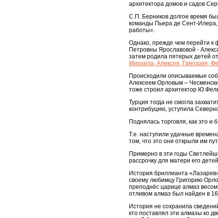
архитектора домов и садов Сер
С.П. Берников долгое время бы
команды Пьера де Сент-Илера,
работы».
Однако, прежде чем перейти к 
Петровны Ярославовой - Алекса
затем родила пятерых детей от
Михаила, Алексея, Григория, 
Происходили описываемые событ
Алексеем Орловым – Чесменски
тоже строил архитектор Ю.Фель
Турция тогда не смогла захват
контрибуцию, уступила Северн
Поднялась торговля, как это и 
Т.е. наступили удачные времен
том, что это они открыли им пут
Примерно в эти годы Светлейши
рассрочку для матери его дете
История бриллианта «Лазарев»
своему любимцу Григорию Орлов
преподнёс царице алмаз весом 
отливом алмаз был найден в 16
История не сохранила сведений
кто поставлял эти алмазы ко дв