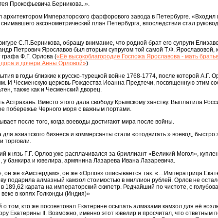
гея Прокофьевича Берникова..».
л архитектором Императорского фарфорового завода в Петербурге. «Входил 
 снимавшего аксонометрический план Петербурга, впоследствии стал руково
фигуре С.П.Берникова, обращу внимание, что родной брат его супруги Елизав
ндр Петрович Ярославов был вторым супругом той самой Т.Ф. Ярославовой, 
 графа Ф.Г. Орлова (
«Её высокоблагородие Госпожа Ярославова - мать брать
Федора и дочери Анны Орловой»
).
ия в годы близкие к русско-турецкой войне 1768-1774, после которой А.Г. О
м. И Чесменскую церковь Рождества Иоанна Предтечи, посвященную этим со
тен, также как и Чесменский дворец.
ить Астрахань. Вместо этого дала свободу Крымскому ханству. Выплатила Росс
ое побережье Черного моря с важным портами.
бывает после того, когда воеводы достигают мира после войны.
а для азиатского бизнеса и коммерсанты стали «отодвигать » воевод, быстро
и торговли.
й князь Г.Г. Орлов уже расплачивался за бриллиант «Великий Могол», купле
й, у банкира и ювелира, армянина Лазарева Ивана Лазаревича.
, он же «Амстердам», он же «Орлов» описывается так: «…Императрица Екат
у подарила алмазный камзол стоимостью в миллион рублей. Орлов не осталс
в 189,62 карата на императорский скипетр. Редчайший по чистоте, с голубо
 веке в копях Голконды (Индия)»
 о том, кто же посоветовал Екатерине осыпать алмазами камзол для её возл
ору Екатерины II. Возможно, именно этот ювелир и просчитал, что ответным 