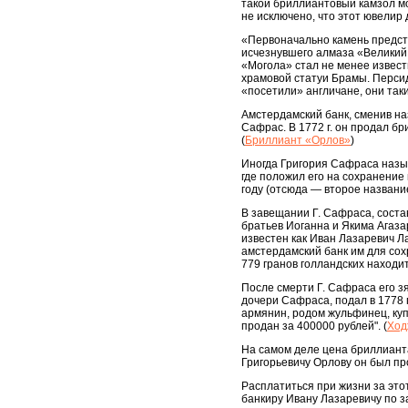
такой бриллиантовый камзол мо
не исключено, что этот ювелир
«Первоначально камень предст
исчезнувшего алмаза «Великий
«Могола» стал не менее извест
храмовой статуи Брамы. Персидс
«посетили» англичане, они так
Амстердамский банк, сменив на
Сафрас. В 1772 г. он продал б
(
Бриллиант «Орлов»
)
Иногда Григория Сафраса назы
где положил его на сохранение
году (отсюда — второе название
В завещании Г. Сафраса, соста
братьев Иоганна и Якима Агаза
известен как Иван Лазаревич Ла
амстердамский банк им для сох
779 гранов голландских находит
После смерти Г. Сафраса его з
дочери Сафраса, подал в 1778 г
армянин, родом жульфинец, куп
продан за 400000 рублей". (
Ход
На самом деле цена бриллиант
Григорьевичу Орлову он был пр
Расплатиться при жизни за этот
банкиру Ивану Лазаревичу по 