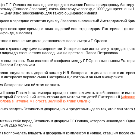
афа Г. Г. Орлова его наследники продают имение Ропша придворному банкиру 
евичу (Ованесе Лазаряне), очень богатому человеку, с 1000 душ крестьян и 
 – цену, явно заниженную, для такого обширного имения.
. Орлов в середине столетия купил у Лазарева знаменитый Амстердамский бр
через некоторое время, вставив в царский скипетр, подарил Екатерине II (нын
 фонде, в Москве).
ано в погашение долга, оставшегося после смерти Г. Орлова.
ие с далеко идущими намерениями. Исторические источники утверждают, что
 лицом до «восшествия наследника на престол - Павла Петровича».
я сомневаюсь. Был известный конфликт между Г.Г.Орловым и сыном Екатерин
 Павлом Петровичем.
рлов покупал столь дорогой алмаз у И.Л. Лазарева, то делал он это в интерес
 в интересах первого сына Екатерины II, с которым он был в конфликте.
ч Лазарев не мог об этом не знать.
 II, когда Павел I стал императором, он пожелал иметь в собственности имен
который Светлейший князь строил для матери его детей Екатерины II (
«Франк
рлова в Гатчине, у Погоста Великой княгини Ольги»
).
лько владеть Гатчинским дворцом, но и представить дело так, что план этого
ятник себе перед Гатчинским дворцом Г.Г.Орлова, которого ненавидел. Одн
рушил удар молнии.
I мог пожелать владеть и дворцовым комплексом в Ропше, ставшим после сме