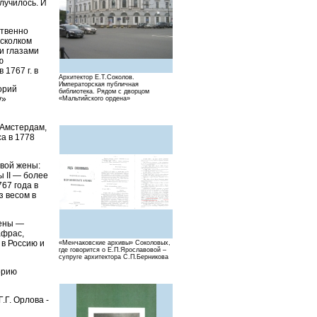
лучилось. И
ственно
осколком
и глазами
ю
1767 г. в
Архитектор Е.Т.Соколов.
Императорская публичная
орий
библиотека. Рядом с дворцом
у»
«Мальтийского ордена»
 Амстердам,
а в 1778
рвой жены:
 II — более
767 года в
з весом в
жены —
афрас,
 в Россию и
«Менчаковские архивы» Соколовых,
где говорится о Е.П.Ярославовой –
супруге архитектора С.П.Берникова
орию
.Г. Орлова -