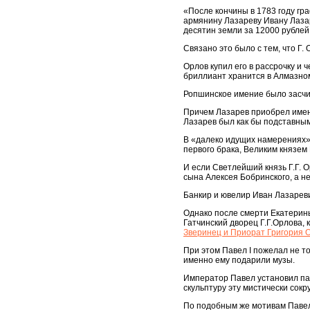
«После кончины в 1783 году гр
армянину Лазареву Ивану Лазар
десятин земли за 12000 рублей
Связано это было с тем, что Г
Орлов купил его в рассрочку и 
бриллиант хранится в Алмазном
Ропшинское имение было засчит
Причем Лазарев приобрел имен
Лазарев был как бы подставным
В «далеко идущих намерениях» 
первого брака, Великим князем
И если Светлейший князь Г.Г. О
сына Алексея Бобринского, а не
Банкир и ювелир Иван Лазареви
Однако после смерти Екатерины
Гатчинский дворец Г.Г.Орлова, 
Зверинец и Приорат Григория О
При этом Павел I пожелал не то
именно ему подарили музы.
Император Павел установил пам
скульптуру эту мистически сок
По подобным же мотивам Павел 