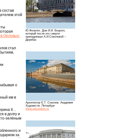
в состав
дителем этой
еты
Ю.Фельтен. Дом И.И. Бецкого,
которая
который после его смерти
ев Орловых:
принадлежал А.И.Соколовой –
Дерибас
рлов стал
бытиям,
ии
 забывая о
нный им в
Архитектор Е.Т. Соколов. Академия
Художеств. Петербург
www.pipcindom.ru
ерина II…
я в долгу и
вато-зелёным
юбленного и
подарком за