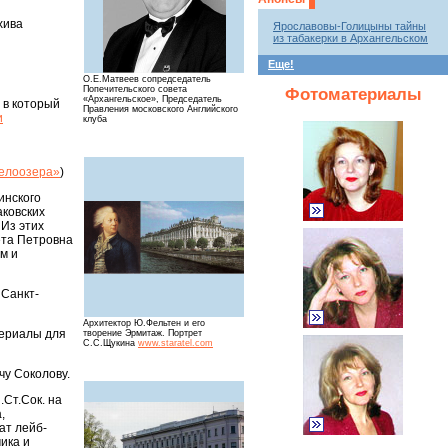
хива
Ярославовы-Голицыны тайны
из табакерки в Архангельском
Еще!
О.Е.Матвеев сопредседатель
Попечительского совета
Фотоматериалы
«Архангельское», Председатель
 в который
Правления московского Английского
и
клуба
Белоозера»
)
инского
аковских
 Из этих
ета Петровна
м и
 Санкт-
Архитектор Ю.Фельтен и его
териалы для
творение Эрмитаж. Портрет
С.С.Щукина
www.staratel.com
чу Соколову.
.Ст.Сок. на
,
рат лейб-
чика и