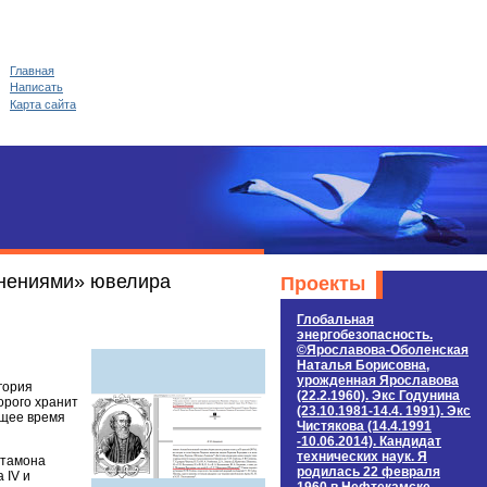
Главная
Написать
Карта сайта
лнениями» ювелира
Проекты
Глобальная
энергобезопасность.
©Ярославова-Оболенская
Наталья Борисовна,
урожденная Ярославова
гория
(22.2.1960). Экс Годунина
орого хранит
(23.10.1981-14.4. 1991). Экс
ящее время
Чистякова (14.4.1991
-10.06.2014). Кандидат
технических наук. Я
ртамона
родилась 22 февраля
 IV и