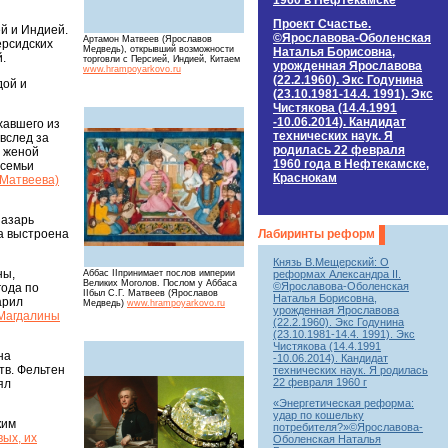
1960 в Нефтекамске
Проект Счастье.
й и Индией.
©Ярославова-Оболенская
Артамон Матвеев (Ярославов
ерсидских
Медведь), открывший возможности
Наталья Борисовна,
.
торговли с Персией, Индией, Китаем
урожденная Ярославова
www.hrampoyarkovo.ru
(22.2.1960). Экс Годунина
дой и
(23.10.1981-14.4. 1991). Экс
Чистякова (14.4.1991
-10.06.2014). Кандидат
хавшего из
технических наук. Я
вслед за
родилась 22 февраля
ь женой
1960 года в Нефтекамске,
 семьи
Краснокам
(Матвеева)
Лазарь
ла выстроена
Лабиринты реформ
Князь В.Мещерский: О
ны,
реформах Александра II.
Аббас IIпринимает послов империи
Великих Моголов. Послом у Аббаса
©Ярославова-Оболенская
года по
IIбыл С.Г. Матвеев (Ярославов
Наталья Борисовна,
арил
Медведь)
www.hrampoyarkovo.ru
урожденная Ярославова
 Магдалины
(22.2.1960). Экс Годунина
(23.10.1981-14.4. 1991). Экс
Чистякова (14.4.1991
на
-10.06.2014). Кандидат
тв. Фельтен
технических наук. Я родилась
22 февраля 1960 г
ял
«Энергетическая реформа:
удар по кошельку
ким
потребителя?»©Ярославова-
ых, их
Оболенская Наталья