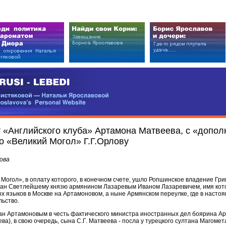
EDI
ковой — Натальи Ярославовой
vova’s Personal Website
т «Английского клуба» Артамона Матвеева, с «допо
о «Великий Могол» Г.Г.Орлову
ова
Могол», в оплату которого, в конечном счете, ушло Ропшинское владение Гри
дан Светлейшему князю армянином Лазаревым Иваном Лазаревичем, имя кот
х языков в Москве на Артамоновом, а ныне Армянском переулке, где в насто
льство.
ан Артамоновым в честь фактического министра иностранных дел боярина А
), в свою очередь, сына С.Г. Матвеева - посла у турецкого султана Магомета