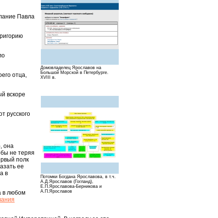
елание Павла
Григорию
ло
Домовладелец Ярославов на
Большой Морской в Петербурге.
оего отца,
XVIII в.
ый вскоре
от русского
, она
обы не теряя
ервый полк
казать ее
а в
Потомки Богдана Ярославова, в т.ч.
А.Д.Ярославов (Гогланд),
Е.П.Ярославова-Берникова и
А.П.Ярославов
а в любом
вания