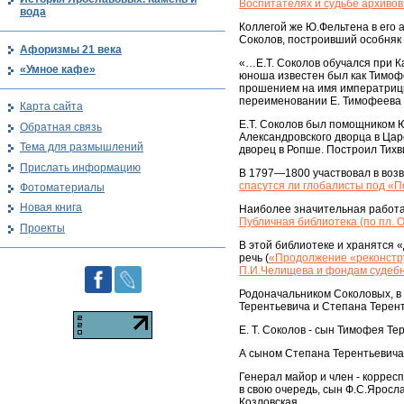
Воспитателях и судьбе архивов
вода
Коллегой же Ю.Фельтена в его 
Соколов, построивший особняк 
Афоризмы 21 века
«…Е.Т. Соколов обучался при К
«Умное кафе»
юноша известен был как Тимофе
прошением на имя императрицы
переименовании Е. Тимофеева 
Карта сайта
Е.Т. Соколов был помощником Ю
Обратная связь
Александровского дворца в Цар
Тема для размышлений
дворец в Ропше. Построил Тихв
Прислать информацию
В 1797—1800 участвовал в возв
спасутся ли глобалисты под «
Фотоматериалы
Новая книга
Наиболее значительная работа
Публичная библиотека (по пл. 
Проекты
В этой библиотеке и хранятся 
речь (
«Продолжение «реконструк
П.И.Челищева и фондам судеб
Родоначальником Соколовых, в
Терентьевича и Степана Терент
Е. Т. Соколов - сын Тимофея Те
А сыном Степана Терентьевича
Генерал майор и член - коррес
в свою очередь, сын Ф.С.Яросл
Козловская