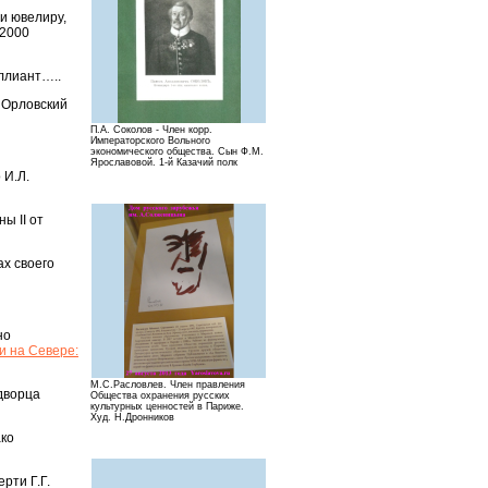
и ювелиру,
12000
иллиант…..
е Орловский
П.А. Соколов - Член корр.
Императорского Вольного
экономического общества. Сын Ф.М.
Ярославовой. 1-й Казачий полк
 И.Л.
ы II от
ах своего
но
и на Севере:
М.С.Расловлев. Член правления
 дворца
Общества охранения русских
культурных ценностей в Париже.
Худ. Н.Дронников
ако
рти Г.Г.