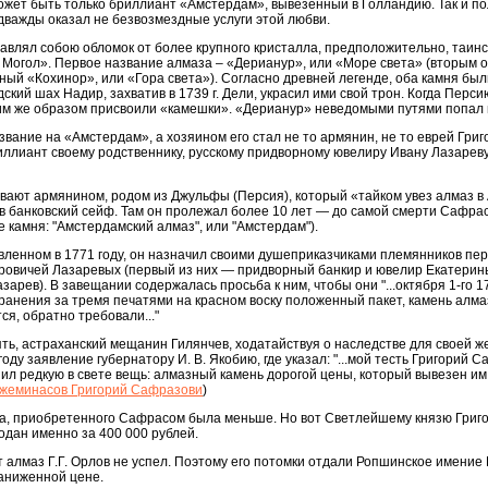
жет быть только бриллиант «Амстердам», вывезенный в Голландию. Так и по
 дважды оказал не безвозмездные услуги этой любви.
авлял собою обломок от более крупного кристалла, предположительно, таин
 Могол». Первое название алмаза – «Дерианур», или «Море света» (вторым 
ный «Кохинор», или «Гора света»). Согласно древней легенде, оба камня был
кий шах Надир, захватив в 1739 г. Дели, украсил ими свой трон. Когда Перси
им же образом присвоили «камешки». «Дерианур» неведомыми путями попал в 
звание на «Амстердам», а хозяином его стал не то армянин, не то еврей Григ
риллиант своему родственнику, русскому придворному ювелиру Ивану Лазарев
вают армянином, родом из Джульфы (Персия), который «тайком увез алмаз в
 в банковский сейф. Там он пролежал более 10 лет — до самой смерти Сафрас
 камня: "Амстердамский алмаз", или "Амстердам").
вленном в 1771 году, он назначил своими душеприказчиками племянников пе
ровичей Лазаревых (первый из них — придворный банкир и ювелир Екатерины
зарев). В завещании содержалась просьба к ним, чтобы они "...октября 1-го 1
ранения за тремя печатями на красном воску положенный пакет, камень алма
ся, обратно требовали..."
ять, астраханский мещанин Гилянчев, ходатайствуя о наследстве для своей 
оду заявление губернатору И. В. Якобию, где указал: "...мой тесть Григорий С
ил редкую в свете вещь: алмазный камень дорогой цены, который вывезен им
жеминасов Григорий Сафразови
)
а, приобретенного Сафрасом была меньше. Но вот Светлейшему князю Григ
одан именно за 400 000 рублей.
 алмаз Г.Г. Орлов не успел. Поэтому его потомки отдали Ропшинское имение Г
заниженной цене.