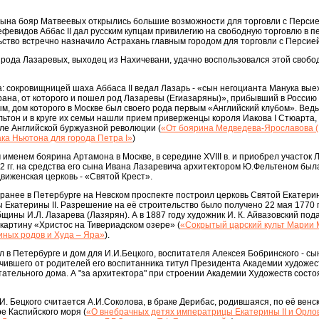
сына бояр Матвеевых открылись большие возможности для торговли с Персие
февидов Аббас II дал русским купцам привилегию на свободную торговлю в п
ьство встречно назначило Астрахань главным городом для торговли с Персией
 рода Лазаревых, выходец из Нахичевани, удачно воспользовался этой свобо
ка: сокровищницей шаха Аббаса II ведал Лазарь - «сын негоцианта Манука вые
рана, от которого и пошел род Лазаревы (Егиазаряны)», прибывший в Россию 
, дом которого в Москве был своего рода первым «Английский клубом». Вед
тон и в круге их семьи нашли прием приверженцы короля Иакова I Стюарта,
ле Английской буржуазной революции (
«От боярина Медведева-Ярославова 
ка Ньютона для города Петра I»
)
 именем боярина Артамона в Москве, в середине XVIII в. и приобрел участок 
2 гг. на средства его сына Ивана Лазаревича архитектором Ю.Фельтеном бы
иженская церковь - «Святой Крест».
ранее в Петербурге на Невском проспекте построил церковь Святой Екатери
 Екатерины II. Разрешение на её строительство было получено 22 мая 1770 
щины И.Л. Лазарева (Лазярян). А в 1887 году художник И. К. Айвазовский под
картину «Христос на Тивериадском озере» (
«Сокрытый царский культ Марии
иных родов и Худа – Яра»
).
 в Петербурге и дом для И.И.Бецкого, воспитателя Алексея Бобринского - сы
олучившего от родителей его воспитанника титул Президента Академии художес
ательного дома. А "за архитектора" при строении Академии Художеств состо
И. Бецкого считается А.И.Соколова, в браке Дерибас, родившаяся, по её венс
е Каспийского моря (
«О внебрачных детях императрицы Екатерины II и Орлов