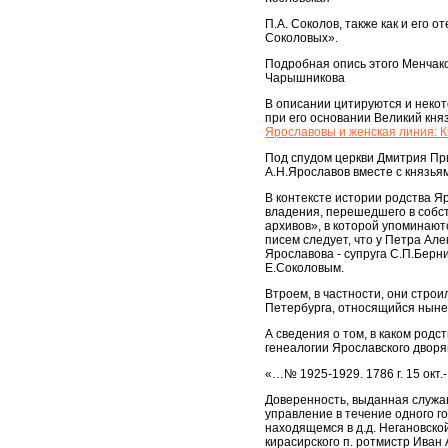
П.А. Соколов, также как и его 
Соколовых».
Подробная опись этого Менчако
Чарышникова
В описании цитируются и некот
при его основании Великий кня
Ярославовы и женская линия: К
Под спудом церкви Дмитрия Пр
А.Н.Ярославов вместе с князьям
В контексте истории родства Я
владения, перешедшего в собст
архивов», в которой упоминают
писем следует, что у Петра Ал
Ярославова - супруга С.П.Берни
Е.Соколовым.
Втроем, в частности, они стро
Петербурга, относящийся ныне 
А сведения о том, в каком род
генеалогии Ярославского дворянс
«…№ 1925-1929. 1786 г. 15 окт.
Доверенность, выданная служащи
управление в течение одного г
находящемся в д.д. Негановской,
кирасирского п. ротмистр Иван А