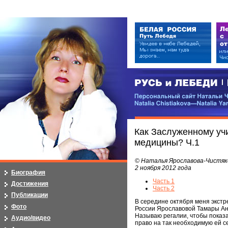
РУСЬ и ЛЕБЕДИ | RUSI — LEB
Персональный сайт Натальи Чистя
Natalia Chistiakova—Natalia Yarosla
Как Заслуженному уч
медицины? Ч.1
© Наталья Ярославова-Чистяк
2 ноября 2012 года
Биография
Часть 1
Достижения
Часть 2
Публикации
В середине октября меня экстр
Фото
России Ярославовой Тамары Ан
Называю регалии, чтобы показат
Аудио/видео
право на так необходимую ей с