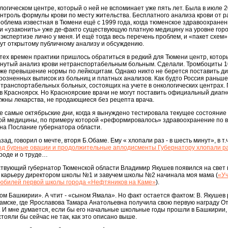
ологическом центре, который о ней не вспоминает уже пять лет. Была в июле 2
онтроль формулы крови по месту жительства. Бесплатного анализа крови от 
роблема известная в Тюмени ещё с 1999 года, когда тюменское здравоохране
 «узаконить» уже де-факто существующую платную медицину на уровне горо
экспертизе лично у меня. И ещё тогда весь перечень проблем, и «пакет схем
ут открытому публичному анализу и обсуждению.
 тех времен практики пришлось обратиться в редкий для Тюмени центр, котор
рнутый анализ крови нетранспортабельным больным. Сделали. Тромбоциты 10
же превышение нормы по лейкоцитам. Однако никто не берется поставить ди
зрозненных выписок из больниц и платных анализов. Как будто Россия раньше
транспортабельных больных, состоящих на учете в онкологических центрах.
 в Красноярск. Но Красноярские врачи не могут поставить официальный диагно
жны лекарства, не продающиеся без рецепта врача.
те самые октябрьские дни, когда я вынуждено тестировала текущее состоян
ой медицины, по примеру которой «реформировалось» здравоохранение по в
на Послание губернатора области.
зад, говорил о мечте, вторя Б.Обаме. Ему « хлопали раз - в шесть минут», в т.ч
д бурные овации и продолжительные аплодисменты Губернатору хлопали ра
ароде и о труде…
ствующий губернатор Тюменской области Владимир Якушев появился на свет 
ю карьеру директором школы №1 и завучем школы №2 начинала моя мама (
«У
й юбилей первой школы города «Нефтяников на Каме»
).
ном Башкирии». А чтит - «сыном Ямала». Но факт остается фактом: В. Якушев 
амске, где Ярославова Тамара Анатольевна получила свою первую награду О
И мне думается, если бы его начальные школьные годы прошли в Башкирии, 
тояли бы сейчас не так, как это описано выше.