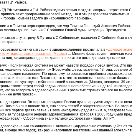
вает Г.И.Райков.
ь ГД РФ сменился и Г.И. Райков видимо решил « отдать лавры» - первенства С
 приписывают программно-целевой метод. Но и эти разработки появились в 
и города Тюмени задолго до «собянинского периода».
ие « о Тюмени первопроходце», экс мэр Тюмени Геннадий Иванович Райков 
о за месяцы до назначения С.Собянина Главой Администрации Президента.
 описывает эту встречу В.Путина с С.Собяниным, назначен С.Собянин был в т.ч
воохранения.
г. серьезная критика ситуации в здравоохранении прозвучала в
«Докладе эксп
итету гражданских инициатив» (Москва)
… Мнение фокус групп, типичная мас
ых лиц, касающиеся здравоохранения, из этого доклада приведены ниже.
ему: «Политическая система не может навести порядок у себя внутри. Это пр
ии, медицине, образовании…» (Новокуйбышевск, мужчина, 43 года, среднее о
совая реакция населения: По-прежнему не решаются проблемы здравоохране
развалили просто все. Плохо то, что какие-то основные социальные базисы -
анение - не чувствуют сейчас ни своей значимости» (Москва, женщина, 39 ле
траны ставят перед собой задачи социального обеспечения детей, инвалидов
, что уж говорить о здравоохранении! В развитых странах это все на высоком
м - ниже нуля просто».
 тенденциозная. Во-первых, граждане России лучше аргументируют свою поз
». Такие были в начале 90-х, «на заре» связей с общественностью. Во-вторы
 и все первое десятилетие 21 века находилось рядом с ним. А, следовательн
сть за ту редакцию реформ здравоохранения, которая в 2005 году была пре
рокредитовал» С.Собянина значительной должностью - главы АП РФ.
 здравоохранения «в концепции Собянина» (кардинально отличающейся от то
, в конце 90-х годов), как раз и наполнили негативом, «названный апокалипт