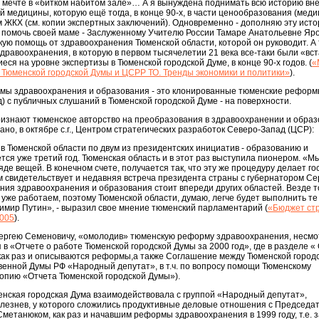
о мечте в «битком набитом зале»… А я вынуждена поднимать всю историю вн
 медицины, которую ещё тогда, в конце 90-х, в части ценообразования (меди
 ЖКХ (см. копии экспертных заключений). Одновременно - дополняю эту ист
: помочь своей маме - Заслуженному Учителю России Тамаре Анатольевне Яр
ую помощь от здравоохранения Тюменской области, которой он руководит. А 
здравоохранения, в которую в первом тысячелетии 21 века все-таки были «вс
ся на уровне экспертизы в Тюменской городской Думе, в конце 90-х годов. (
«
 Тюменской городской Думы и ЦСРР ТО. Тренды экономики и политики»
).
ормы здравоохранения и образования - это клонированные тюменские реформ
) с публичных слушаний в Тюменской городской Думе - на поверхности.
ризнают тюменское авторство на преобразования в здравоохранении и образ
но, в октябре с.г., Центром стратегических разработок Северо-Запад (ЦСР):
 в Тюменской области по двум из президентских инициатив - образованию и
тся уже третий год. Тюменская область и в этот раз выступила пионером. «
е вещей. В конечном счете, получается так, что эту же процедуру делает го
м свидетельствует и недавняя встреча президента страны с губернатором Се
ния здравоохранения и образования стоит впереди других областей. Везде т
уже работаем, поэтому Тюменской области, думаю, легче будет выполнить т
имир Путин», - выразил свое мнение тюменский парламентарий (
«Бюджет ст
2005
).
ергею Семеновичу, «омолодив» тюменскую реформу здравоохранения, несмот
 в «Отчете о работе Тюменской городской Думы за 2000 год», где в разделе 
 как раз и описываются реформы,а также Соглашение между Тюменской город
венной Думы РФ «Народный депутат», в т.ч. по вопросу помощи Тюменскому
копию «Отчета Тюменской городской Думы»).
менская городская Дума взаимодействовала с группой «Народный депутат»,
лезнев, у которого сложились продуктивные деловые отношения с Председа
Сметанюком, как раз и начавшим реформы здравоохранения в 1999 году, т.е. 