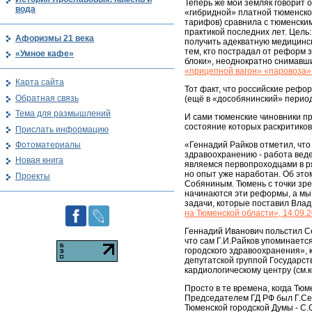
Теперь же мой земляк говорит 
вода
«гибридной» платной тюменской
тарифов) сравнила с тюменским
практикой последних лет. Цель
Афоризмы 21 века
получить адекватную медицинск
тем, кто пострадал от реформ 
«Умное кафе»
блоки», неоднократно снимавшие
«прицепной вагон» «паровоза»
Карта сайта
Тот факт, что российские реф
Обратная связь
(ещё в «дособянинский» период
Тема для размышлений
И сами тюменские чиновники п
состояние которых раскритикова
Прислать информацию
Фотоматериалы
«Геннадий Райков отметил, что
здравоохранению - работа веде
Новая книга
являемся первопроходцами в ряд
но опыт уже наработан. Об это
Проекты
Собяниным. Тюмень с точки зре
начинаются эти реформы, а мы 
задачи, которые поставил Влад
на Тюменской области», 14.09.
Геннадий Иванович польстил С
что сам Г.И.Райков упоминается
городского здравоохранения»,
депутатской группой Государст
кардиологическому центру (см.
Просто в те времена, когда Тю
Председателем ГД РФ был Г.Се
Тюменской городской Думы - С.