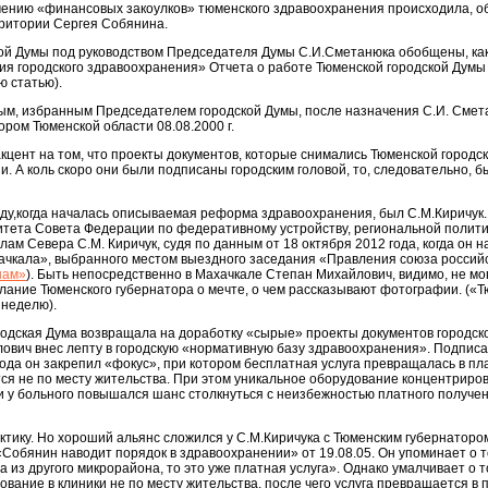
учению «финансовых закоулков» тюменского здравоохранения происходила, 
рритории Сергея Собянина.
кой Думы под руководством Председателя Думы С.И.Сметанюка обобщены, ка
ция городского здравоохранения» Отчета о работе Тюменской городской Думы 
ю статью).
ым, избранным Председателем городской Думы, после назначения С.И. Смет
ром Тюменской области 08.08.2000 г.
акцент на том, что проекты документов, которые снимались Тюменской городск
и. А коль скоро они были подписаны городским головой, то, следовательно, б
оду,когда началась описываемая реформа здравоохранения, был С.М.Киричук.
итета Совета Федерации по федеративному устройству, региональной полити
ам Севера С.М. Киричук, судя по данным от 18 октября 2012 года, когда он 
хачкала», выбранного местом выездного заседания «Правления союза россий
 нам»
). Быть непосредственно в Махачкале Степан Михайлович, видимо, не мог
лание Тюменского губернатора о мечте, о чем рассказывают фотографии. («
 неделю).
ородская Дума возвращала на доработку «сырые» проекты документов городск
ович внес лепту в городскую «нормативную базу здравоохранения». Подпис
да он закрепил «фокус», при котором бесплатная услуга превращалась в пла
ся не по месту жительства. При этом уникальное оборудование концентриров
 у больного повышался шанс столкнуться с неизбежностью платного получен
актику. Но хороший альянс сложился у С.М.Киричука с Тюменским губернаторо
«Собянин наводит порядок в здравоохранении» от 19.08.05. Он упоминает о т
 из другого микрорайона, то это уже платная услуга». Однако умалчивает о т
вание в клиники не по месту жительства, после чего услуга превращается в 