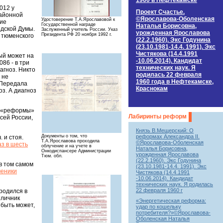
1960 в Нефтекамске
012 у
Проект Счастье.
районной
©Ярославова-Оболенская
Удостоверение Т.А.Ярославовой к
ние
Государственной награде
Наталья Борисовна,
дской Думы.
Заслуженный учитель России. Указ
урожденная Ярославова
Президента РФ 20 ноября 1992 г.
» тюменского
(22.2.1960). Экс Годунина
(23.10.1981-14.4. 1991). Экс
Чистякова (14.4.1991
ый может на
-10.06.2014). Кандидат
86 - в три
технических наук. Я
агноз. Никто
родилась 22 февраля
 не
1960 года в Нефтекамске,
 Передала
Краснокам
з. А диагноз
ие «реформы»
Лабиринты реформ
сей России,
Князь В.Мещерский: О
реформах Александра II.
Документы о том, что
. и стоя.
Т.А.Ярославова проходила
©Ярославова-Оболенская
з в шесть
облучение и на учете в
Наталья Борисовна,
Онкодиспансере Администрации
урожденная Ярославова
Тюм. обл.
(22.2.1960). Экс Годунина
в том самом
(23.10.1981-14.4. 1991). Экс
ченики
Чистякова (14.4.1991
-10.06.2014). Кандидат
технических наук. Я родилась
22 февраля 1960 г
родился в
тличник
«Энергетическая реформа:
быть может,
удар по кошельку
потребителя?»©Ярославова-
Оболенская Наталья