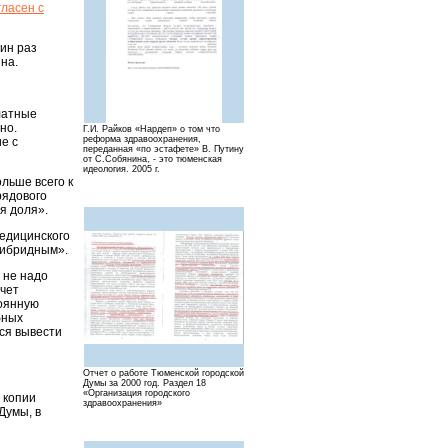
гласен с
ин раз
на.
латные
но.
Г.И. Райков «Нардеп» о том что
реформа здравоохранения,
ие с
переданная «по эстафете» В. Путину
от С.Собянина, - это тюменская
идеология. 2005 г.
ольше всего к
рядового
я доля».
медицинского
гибридным».
 не надо
счет
тоянную
бных
ся вывести
Отчет о работе Тюменской городской
Думы за 2000 год. Раздел 18
«Организация городского
 копии
здравоохранения»
Думы, в