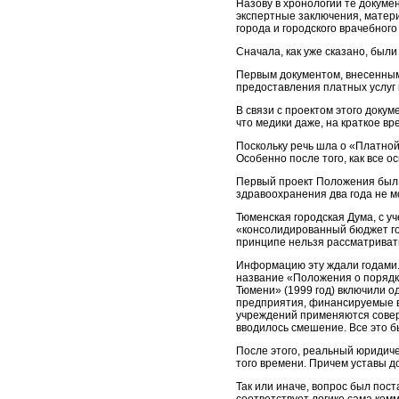
Назову в хронологии те докуме
экспертные заключения, матер
города и городского врачебного 
Сначала, как уже сказано, был
Первым документом, внесенным
предоставления платных услуг 
В связи с проектом этого доку
что медики даже, на краткое вр
Поскольку речь шла о «Платной
Особенно после того, как все 
Первый проект Положения был 
здравоохранения два года не м
Тюменская городская Дума, с у
«консолидированный бюджет гор
принципе нельзя рассматриват
Информацию эту ждали годами.
название «Положения о порядк
Тюмени» (1999 год) включили 
предприятия, финансируемые в 
учреждений применяются сове
вводилось смешение. Все это б
После этого, реальный юридич
того времени. Причем уставы д
Так или иначе, вопрос был пост