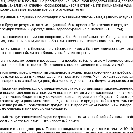
нты, которые вносились на рассмотрение Тюменской городской Думы и, соотв
иалы, аналитика, справки, формировавшиеся в ответ на эти инициативы Адм
корпуса, в лице, прежде всего, его руководителей.
и публичные слушания по ситуации с оказанием платных медицинских услуг н
 в Думу по результатам этих слушаний, был проект «Положения о порядке
предприятиями и учреждениями здравоохранения г. Тюмени» (1999 год).
мента возникло очень много вопросов, и был большой ажиотаж. Создавалось в
емя, пожалели о том,что попробовали вывести «из тени» свою практику.
 медицине», т.е. о бизнесе, то информация имела большую коммерческую зн
основные схемы были разобраны и «тайники» вскрыты.
снят с рассмотрения и возвращен на доработку (см. статью «Тюменское упр
ожет разработать проект Положения о предоставлении платных услуг»).
четом моего предложения, высказанного в экспертном заключении,затребовал
одской медицины», кормящейся из трех источников. Моя позиция состояла в 
ь вопрос о платной медицине, без консолидированного бюджета здравоохран
 Также как информацию о юридическом статусе организаций здравоохранения
е предоставления платных услуг предприятиями и учреждениями здравоохра
одновременно бюджетные учреждения, финансируемые по бюджетной смете, 
рамках муниципального заказа. К деятельности предприятий и к деятельнос
ршенно разные нормативные документы. В проекте же «Положения» намере
ыло описано в экспертных заключениях.
еский статус организаций здравоохранения стал «главной тайной» тюменско
овольно часто менялись. Это известный прием.
авлен и взят под контроль. Позже «выходом из этого тупика» и стали - АНО. Н