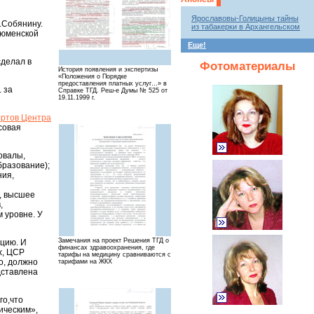
Ярославовы-Голицыны тайны
.Собянину.
из табакерки в Архангельском
Тюменской
Еще!
сделал в
Фотоматериалы
История появления и экспертизы
«Положения о Порядке
предоставления платных услуг…» в
. за
Справке ТГД. Реш-е Думы № 525 от
19.11.1999 г.
ертов Центра
совая
овалы,
бразование);
ния,
т, высшее
,
 уровне. У
Замечания на проект Решения ТГД о
ицию. И
финансах здравоохранения, где
х, ЦСР
тарифы на медицину сравниваются с
о, должно
тарифами на ЖКХ
дставлена
го,что
ическим»,