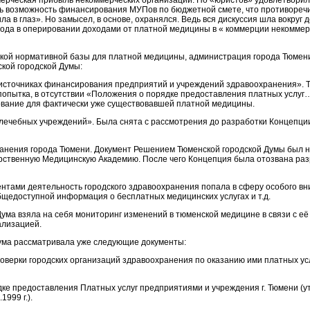
мерческая прибыль некоммерческих организаций. Но «юристов» удовлетворил
сь возможность финансирования МУПов по бюджетной смете, что противоречи
ила в глаз». Но замысел, в основе, охранялся. Ведь вся дискуссия шла вокруг д
ода в оперировании доходами от платной медицины в « коммерции некоммер
ской нормативной базы для платной медицины, администрация города Тюмени
кой городской Думы:
сточниках финансирования предприятий и учреждений здравоохранения». 
опытка, в отсутствии «Положения о порядке предоставления платных услуг…
нование для фактически уже существовавшей платной медицины.
лечебных учреждений». Была снята с рассмотрения до разработки Концепции
анения города Тюмени. Документ Решением Тюменской городской Думы был 
арственную Медицинскую Академию. После чего Концепция была отозвана ра
нтами деятельность городского здравоохранения попала в сферу особого вн
бщедоступной информация о бесплатных медицинских услугах и т.д.
ума взяла на себя мониторинг изменений в тюменской медицине в связи с её
лизацией.
Дума рассматривала уже следующие документы:
оверки городских организаций здравоохранения по оказанию ими платных ус
е предоставления Платных услуг предприятиями и учреждения г. Тюмени (ут
999 г.).