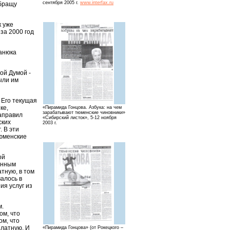
сентября 2005 г.
www.interfax.ru
обращу
к уже
за 2000 год
анюка
ой Думой -
ыли им
 Его текущая
ке,
«Пирамида Гонцова. Азбука: на чем
зарабатывают тюменские чиновники»
направил
«Сибирский листок», 5-12 ноября
ских
2003 г.
. В эти
Тюменские
ой
анным
тную, в том
алось в
ия услуг из
м.
ом, что
ом, что
платную. И
«Пирамида Гонцова» (от Рокецкого –