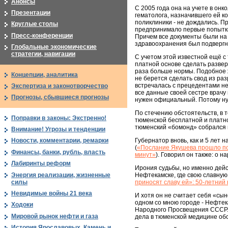
Анонсы
С 2005 года она на учете в онк
Презентации
гематолога, назначившего ей к
поликлиники - не дождались. П
Круглые столы
предпринимало первые попытки
Пресс-конференции
Причем все документы были на 
здравоохранения был подвергн
Глобальные экономические
стратегии, навигации
С учетом этой известной ещё с
платной основе сделать разве
раза больше нормы. Подобное 
Концепции, аналитика
не берется сделать свод из ра
встречалась с прецедентами не
Экспертиза и законотворчество
все данные своей сестре врачу
Прогнозы, сбывшиеся прогнозы
нужен официальный. Потому ну
По стечению обстоятельств, в 
Поправки в законы: Экстренно!
тюменской бесплатной и платн
тюменский «бомонд» собрался 
Внимание! Угрозы и тенденции
Губернатор вновь, как и 5 лет на
Новости, комментарии, ремарки
(
«Послание Якушева прошло по
Финансы, банки, рубль, власть
минут»
). Говорил он также: о н
Лабиринты реформ
Ирония судьбы, но именно дей
Энергия реализации, жизненные
Нефтекамске, где свою славну
силы
приносят славу ей»: 50-летни
Невидимые войны 21 века
И хотя он не считает себя «сы
одном со мною городе - Нефтек
Ходоки
Народного Просвещения СССР. 
Мировой рынок нефти и газа
дела в тюменской медицине обс
История Ярославовых. Камень и