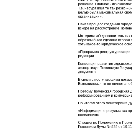
соответствует логике сама ком
решение. Главное - исключала
Т.е. несуразица те так резко «б
целью была максимальная своб
организаций».
Начав процесс создания город
вскоре на рассмотрение Тюменс
Материал «О дополнительных и
образом была сделана вторая п
хоть какое-то юридическое ос
«Программа реструктуризации 
редакции.
Концепция развития здравоохр
экспертизу в Тюменскую Госуд
документа.
В связи с поступающими докуме
Выяснилось, что не является о
Поэтому Тюменская городская Д
реформированием и коммерциа
По итогам этого мониторинга 
«Информация о результатах пр
населению»
Справка по Положению о Порядк
Решением Думы № 525 от 19.11.1