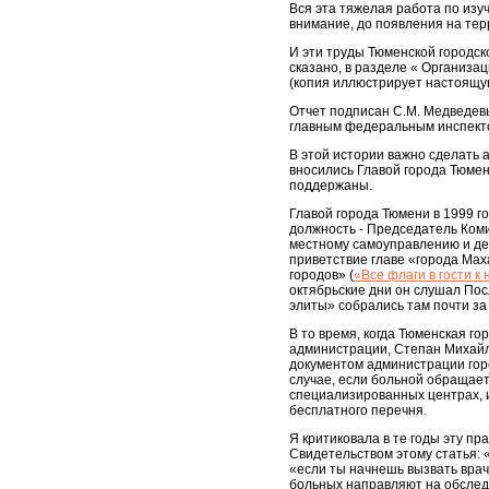
Вся эта тяжелая работа по из
внимание, до появления на те
И эти труды Тюменской городс
сказано, в разделе « Организа
(копия иллюстрирует настоящу
Отчет подписан С.М. Медведев
главным федеральным инспекто
В этой истории важно сделать 
вносились Главой города Тюмен
поддержаны.
Главой города Тюмени в 1999 г
должность - Председатель Ком
местному самоуправлению и дел
приветствие главе «города Ма
городов» (
«Все флаги в гости к
октябрьские дни он слушал Пос
элиты» собрались там почти за
В то время, когда Тюменская г
администрации, Степан Михайл
документом администрации горо
случае, если больной обращает
специализированных центрах, и
бесплатного перечня.
Я критиковала в те годы эту пр
Свидетельством этому статья: 
«если ты начнешь вызвать врача
больных направляют на обследо