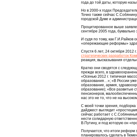
года до той даты, которую назы
Но в 2000-х годах Председател
Точно также сейчас С.Собянину
городской Думе и администраци
Процитированное выше заявлен
сентябре 2005 года, буквальн
И судя по тому, как Г.И.Райков
«опережающие реформы» здра
Спустя 6 лет, 24 октября 2012 
стратегических разработок Ком
реакция, высказывания отдельн
Кратко они сводятся с следующ
прежде всего, в здравоохранен
«Осенью 2012 г. типичная мас
образования…»; «В России уже 
образование, армия, здравоохр
образование); «Все развитые с
пенсионеров, малообеспеченных
нас это не то, что не на высоко
С моей точки зрения, подборка
дайджест выглядит «простецким
сейчас работает с С.Собяниным
нести солидарную ответственно
В.Путину, и под которую он «п
Получается, что итоги реформ
планировалось сделать в Тюмени