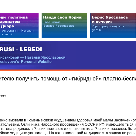
EDI
ковой — Натальи Ярославовой
vova’s Personal Website
ителю получить помощь от «гибридной» платно-бес
ова
енно вызвали в Тюмень в связи ухудшением здоровья моей мамы Заслуженног
атольевны, Отличника Народного просвещения СССР и РФ, имеющего тысячи
ь: она родилась в России, всю свою жизнь посвятила России и, казалось бы,
ейчас медицинскую помощь. Но вот в тюменской медицине эта задача не реша