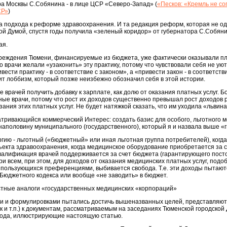
а Москвы С.Собянина - в лице ЦСР «Северо-Запад» (
«Песков: «Кремль не со
СР»
)
ва подхода к реформе здравоохранения. И та редакция реформ, которая не од
ой Думой, спустя годы получила «зеленый коридор» от губернатора С.Собяни
ая.
учреждения Тюмени, финансируемые из бюджета, уже фактически оказывали п
Но врачи желали «узаконить» эту практику, потому что чувствовали себя не уют
вести практику - в соответствие с законом», а «привести закон - в соответств
ит лоббизм, который позже неизбежно обозначил себя в этой истории.
врачей получить добавку к зарплате, как долю от оказания платных услуг. Б
ые врачи, потому что рост их доходов существенно превышал рост доходов 
ания этих платных услуг. Не будет натяжкой сказать, что им уходила «львина
атривающийся коммерческий Интерес: создать базис для особого, льготного 
 наполовину муниципального (государственного), который я и назвала выше «
ргию - льготный («бюджетный» или иная льготная группа потребителей), когда
бъекта здравоохранения, когда медицинское оборудование приобретается за 
квалификация врачей поддерживается за счет бюджета (гарантирующего пос
и всем, при этом, для доходов от оказания медицинских платных услуг, подо
 пользующихся преференциями, выбивается свобода. Т.е. эти доходы пытают
 Бюджетного кодекса или вообще «не заводить» в бюджет.
местные аналоги «государственных медицинских «корпораций»
ми и формулировками пытались достичь вышеназванных целей, представляют
к и т.п.) к документам, рассматриваемым на заседаниях Тюменской городской 
 года, иллюстрирующие настоящую статью.