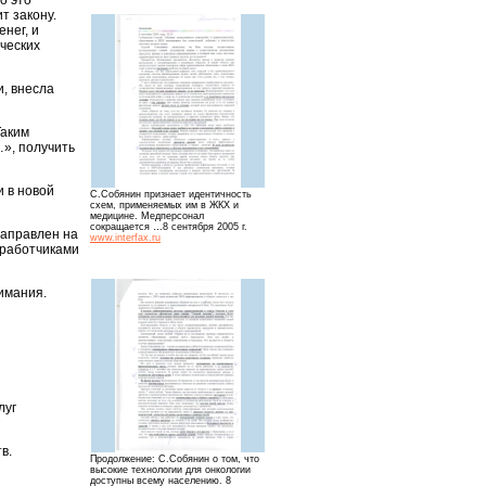
о это
т закону.
енег, и
ческих
, внесла
Таким
», получить
 в новой
С.Собянин признает идентичность
схем, применяемых им в ЖКХ и
медицине. Медперсонал
сокращается …8 сентября 2005 г.
направлен на
www.interfax.ru
зработчиками
имания.
луг
в.
Продолжение: С.Собянин о том, что
высокие технологии для онкологии
доступны всему населению. 8