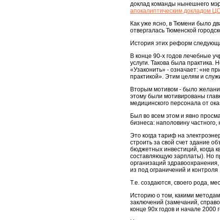
доклад команды нынешнего мэр
апокалиптическим докладом Ц
Как уже ясно, в Тюмени было д
отвергалась Тюменской городск
История этих реформ следующ
В конце 90-х годов лечебные 
услуги. Такова была практика. 
«Узаконить» - означает: «не при
практикой». Этим целям и служ
Вторым мотивом - было желание 
этому были мотивированы главн
медицинского персонала от оказ
Был во всем этом и явно просм
бизнеса: наполовину частного,
Это когда тариф на электроэне
строить за свой счет здание о
бюджетных инвестиций, когда 
составляющую зарплаты). Но пр
организаций здравоохранения,
из под ограничений и контроля
Т.е. создаются, своего рода, 
Историю о том, какими метода
заключений (замечаний, справо
конце 90х годов и начале 2000