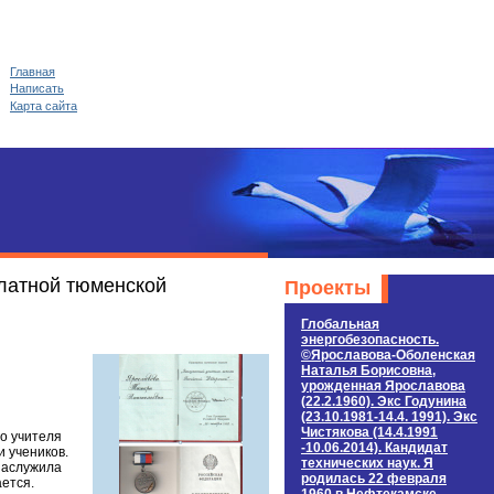
Главная
Написать
Карта сайта
платной тюменской
Проекты
Глобальная
энергобезопасность.
©Ярославова-Оболенская
Наталья Борисовна,
урожденная Ярославова
(22.2.1960). Экс Годунина
(23.10.1981-14.4. 1991). Экс
Чистякова (14.4.1991
о учителя
-10.06.2014). Кандидат
 учеников.
технических наук. Я
 заслужила
родилась 22 февраля
ется.