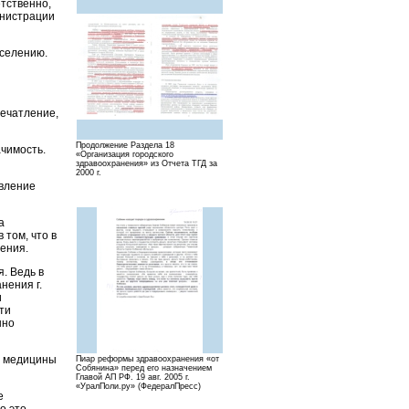
етственно,
инистрации
аселению.
печатление,
Продолжение Раздела 18
ачимость.
«Организация городского
здравоохранения» из Отчета ТГД за
2000 г.
авление
а
том, что в
ения.
. Ведь в
нения г.
и
ти
нно
й медицины
Пиар реформы здравоохранения «от
Собянина» перед его назначением
Главой АП РФ. 19 авг. 2005 г.
«УралПоли.ру» (ФедералПресс)
е