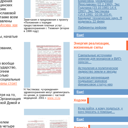
Борисовна, урожденная
едрения
Ярославова (22.2.1960). Экс
цинских
Годунина (23.10.1981-14.4.
орию
1991). Экс Чистякова
ославовой
(14.4.1991 -10.06.2014).
также всем
Кандидат технических наук. Я
Замечания и предложения к проекту
тавлены
родилась 22 февр
«Положения о порядке
Москва, как
предоставления платных услуг …
Лабиринты реформ
здравоохранения г. Тюмени» (второе
в 1999 году)
Еще!
ы, начатые
Энергия реализации,
жизненные силы
овании,
Сакральные источники
энергии для монархов и ВИП-
персон…
Мы вообще
сударство,
Астрология и политическое
ргеем
лидерство земли и звезды
олько
Золотая регенерация
е социальные
подрывает мировое
раны стоит
финансовое статус-кво
Н.Чистякова: «учреждения»
Еще!
здравоохранения могут демпинговать
ря на то,
по ценам, в сравнении с частной
медициной. 2001 г.
www. t-l.ru
« Организация
Ходоки
ской Думой и
Куда пойти, к кому податься, у
кого просить о помощи…
Еще!
телем
за четыре
Анонсы