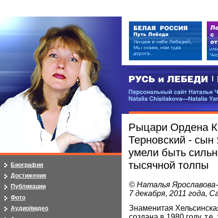
РУСЬ и ЛЕБЕДИ | RUSI — LEB
Персональный сайт Натальи Чистя
Natalia Chistiakova—Natalia Yarosla
Рыцари Ордена Кр
Терновский - сы
умели быть сильн
тысячной толпы
Биография
Достижения
© Наталья Ярославова
Публикации
7 декабря, 2011 года, 
Фото
Знаменитая Хельсинска
Аудио/видео
создана в 1980 году, т.е.