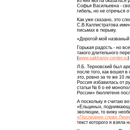
из них могла оказаться
Софья Васильевна - сво
гибель, но не отречься о
Как уже сказано, это сл
С.В.Каллистратова име
письмах в тюрьму.
«Дорогой мой названый 
Горькая радость - но все
такого длительного пер
(
www.sakharov-center.ru
)
Л.Б. Терновский был аре
после того, как вошел в
это, ровно за те же 10 л
Россия избавилась от 
статьи № 6 о её монопол
России» бюллетеня пос
А поскольку я считаю во
«Ельциных, поднимающи
эволюции, то вижу необ
«Последнее слово Леона
текст которого я взяла 