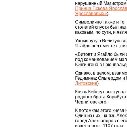
нарушенный Магистром»
Принца Пскова Ярослава
Ярославовых»
).
Символично также и то,
столетий спустя был на
каковым, по сути, и яв
Упомянутую Великую вой
Ягайло вел вместе с кн
«Витовт и Ягайло были
под командованием маги
Юнгингена в Грюнвальдс
Однако, в целом, взаи
Гедимина: Ольгердом и 
Литовские
)
Князь Кейстут выступал 
родного брата Корибута
Черниговского.
К потомкам этого князя
Один из них - князь Ал
город Александров с ег
известного с 1107 года.