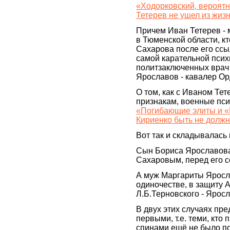
«Ходорковский, вероятн
Тетерев не ушел из жиз
Причем Иван Тетерев -
в Тюменской области, к
Сахарова после его ссы
самой карательной псих
политзаключенных врач
Ярославов - кавалер Ор
О том, как с Иваном Тет
признакам, военные псих
«Погибающие элиты и «
Кириенко быть не долж
Вот так и складывалась
Сын Бориса Ярославова
Сахаровым, перед его с
А муж Маргариты Яросла
одиночестве, в защиту 
Л.Б.Терновского - Ярос
В двух этих случаях пр
первыми, т.е. теми, кто 
спинами ещё не было п