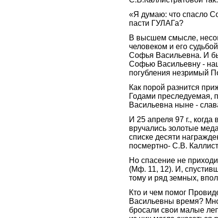
«Я думаю: что спасло С
пасти ГУЛАГа?
В высшем смысле, несо
человеком и его судьбой
Софья Васильевна. И бы
Софью Васильевну - наш
погубления незримый П
Как порой разнится при
Годами преследуемая, 
Васильевна ныне - слав
И 25 апреля 97 г., когд
вручались золотые меда
списке десяти награжде
посмертно- С.В. Каллист
Но спасение не приходи
(Мф. 11, 12). И, спусти
тому и ряд земных, впол
Кто и чем помог Провид
Васильевны время? Мног
бросали свои малые ле