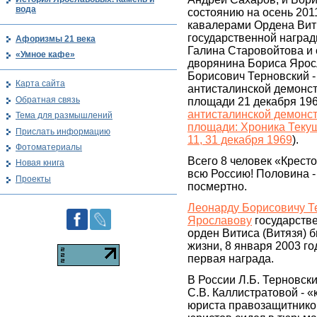
вода
состоянию на осень 201
кавалерами Ордена Вит
государственной наград
Афоризмы 21 века
Галина Старовойтова и
«Умное кафе»
дворянина Бориса Ярос
Борисович Терновский -
Карта сайта
антисталинской демонс
Обратная связь
площади 21 декабря 196
антисталинской демонс
Тема для размышлений
площади: Хроника Теку
Прислать информацию
11, 31 декабря 1969
).
Фотоматериалы
Всего 8 человек «Крест
Новая книга
всю Россию! Половина -
Проекты
посмертно.
Леонарду Борисовичу Т
Ярославову
государстве
орден Витиса (Витязя) 
жизни, 8 января 2003 го
первая награда.
В России Л.Б. Терновск
С.В. Каллистратовой - 
юриста правозащитнико