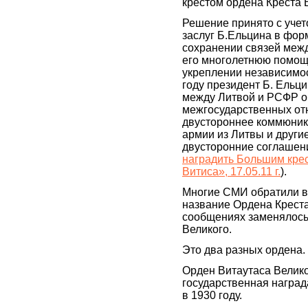
крестом ордена Креста 
Решение принято с уче
заслуг Б.Ельцина в фор
сохранении связей межд
его многолетнюю помощ
укреплении независимос
году президент Б. Ельц
между Литвой и РСФР о
межгосударственных отн
двустороннее коммюник
армии из Литвы и други
двусторонние соглашени
наградить Большим кре
Витиса», 17.05.11 г.
).
Многие СМИ обратили вн
название Ордена Креста
сообщениях заменялось 
Великого.
Это два разных ордена.
Орден Витаутаса Велико
государственная наград
в 1930 году.