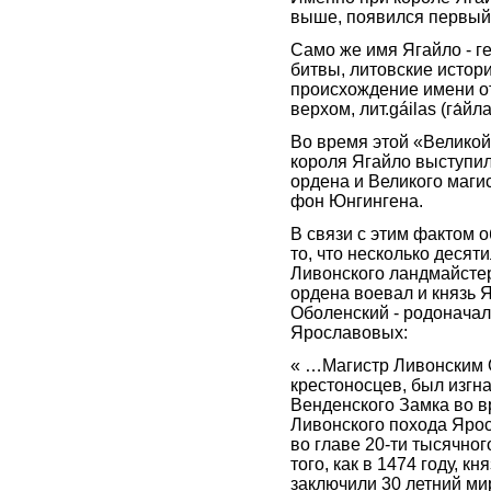
выше, появился первый 
Само же имя Ягайло - г
битвы, литовские истор
происхождение имени от ли
верхом, лит.gáilas (га́йл
Во время этой «Великой
короля Ягайло выступил
ордена и Великого маги
фон Юнгингена.
В связи с этим фактом 
то, что несколько десят
Ливонского ландмайстер
ордена воевал и князь 
Оболенский - родоначал
Ярославовых:
« …Магистр Ливонским
крестоносцев, был изгна
Венденского Замка во 
Ливонского похода Яро
во главе 20-ти тысячног
того, как в 1474 году, 
заключили 30 летний ми