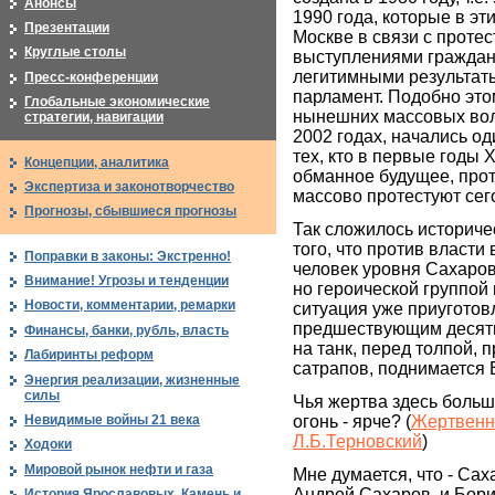
Анонсы
1990 года, которые в эт
Презентации
Москве в связи с проте
Круглые столы
выступлениями граждан
легитимными результат
Пресс-конференции
парламент. Подобно этом
Глобальные экономические
нынешних массовых вол
стратегии, навигации
2002 годах, начались о
тех, кто в первые годы X
Концепции, аналитика
обманное будущее, прот
Экспертиза и законотворчество
массово протестуют сег
Прогнозы, сбывшиеся прогнозы
Так сложилось историче
того, что против власти
Поправки в законы: Экстренно!
человек уровня Сахаров
Внимание! Угрозы и тенденции
но героической группой
Новости, комментарии, ремарки
ситуация уже приуготов
предшествующим десяти
Финансы, банки, рубль, власть
на танк, перед толпой,
Лабиринты реформ
сатрапов, поднимается 
Энергия реализации, жизненные
силы
Чья жертва здесь боль
Невидимые войны 21 века
огонь - ярче? (
Жертвенн
Л.Б.Терновский
)
Ходоки
Мировой рынок нефти и газа
Мне думается, что - Сах
Андрей Сахаров, и Бори
История Ярославовых. Камень и