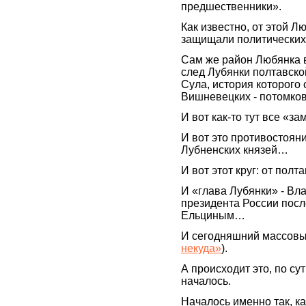
предшественники».
Как известно, от этой 
защищали политических
Сам же район Любянка в
след Лубянки полтавской
Сула, история которого 
Вишневецких - потомко
И вот как-то тут все «з
И вот это противостояни
Лубненских князей…
И вот этот круг: от пол
И «глава Лубянки» - Вл
президента России пос
Ельциным…
И сегодняшний массовы
некуда»
).
А происходит это, по сут
началось.
Началось именно так, к