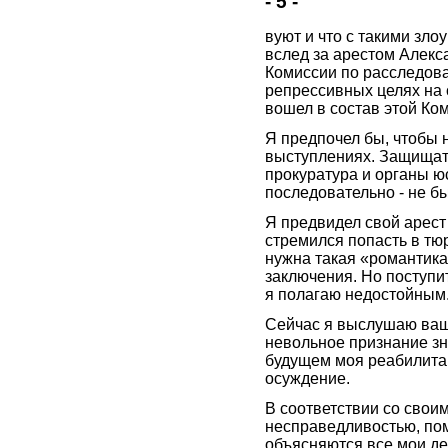
- 5 -
вуют и что с такими зл
вслед за арестом Алекс
Комиссии по расследов
репрессивных целях на 
вошел в состав этой Ко
Я предпочел бы, чтобы 
выступлениях. Защищать
прокуратура и органы юс
последовательно - не б
Я предвидел свой арест и
стремился попасть в тюрь
нужна такая «романтика
заключения. Но поступит
я полагаю недостойным
Сейчас я выслушаю ваше
невольное признание зна
будущем моя реабилитац
осуждение.
В соответствии со свои
несправедливостью, пом
объясняются все мои де