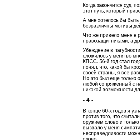
Когда закончится суд, п
этот путь, который при
А мне хотелось бы быть
безразличны мотивы де
Что же привело меня в 
правозащитниками, а др
Убеждение в пагубности
сложилось у меня во мн
КПСС. 56-й год стал го
понял, что, какой бы кр
своей страны, я все рав
Но это был еще только 
любой сопряженный с на
никакой возможности дл
- 4 -
В конце 60-х годов я уз
против того, что считал
оружием слово и только 
вызвало у меня симпати
несправедливости можн
слово.