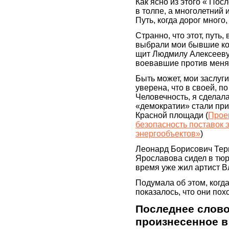
Как ясно из этого « Пос
в толпе, а многолетний
Путь, когда дорог много,
Странно, что этот, путь,
выбрали мои бывшие ко
щит Людмилу Алексееву,
воевавшие против меня 
Быть может, мои заслуги 
уверена, что в своей, п
Человечность, я сделала
«демократии» стали пр
Красной площади (
Прое
безопасность поставок 
энергообъектов»
)
Леонард Борисович Тер
Ярославова сидел в тюр
время уже жил артист 
Подумала об этом, когд
показалось, что они пох
Последнее слово
произнесенное в 