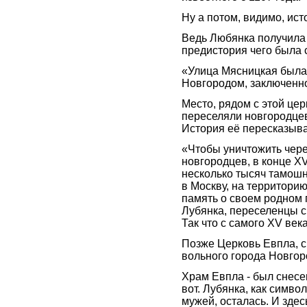
Ну а потом, видимо, ист
Ведь Любянка получила 
предистория чего была
«Улица Мясницкая была 
Новгородом, заключенно
Место, рядом с этой це
переселяли новгородцев
История её пересказыва
«Чтобы уничтожить чере
новгородцев, в конце XV
несколько тысяч тамошни
в Москву, на территори
память о своем родном 
Лубянка, переселенцы с
Так что с самого XV век
Позже Церковь Евпла, 
вольного города Новгор
Храм Евпла - был снесен
вот. Лубянка, как симв
мужей, осталась. И зде