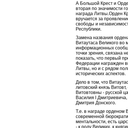
А Большой Крест и Орде
вторая по значимости г
награда Литвы.Орден К
вручается за проявлени
свободы и независимос
Республики.
Замена названия орден
Витаутаса Великого во 
информационных сообще
точки зрения, связана н
показать, что первый п
Федерации награжден в
Литвы, но и с рядом пол
исторических аспектов.
Дело в том, что Витаутас
литовский князь Витовт
Витовтовны - русской ц
Василия I Дмитриевича,
Дмитрия Донского.
Т.е. в награде орденом 
современной бюрократи
ментальности, есть цар
- к роду Великих, к княг