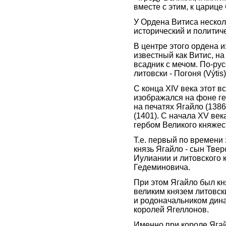
вместе с этим, к цариц
У Ордена Витиса нескол
исторический и политиче
В центре этого ордена 
известный как Витис, н
всадник с мечом. По-русс
литовски - Погоня (Výtis)
С конца XIV века этот в
изображался на фоне ге
на печатях Ягайло (1386
(1401). С начала XV век
гербом Великого княжес
Т.е. первый по времени
князь Ягайло - сын Тве
Иулиании и литовского 
Гедеминовича.
При этом Ягайло был кн
великим князем литовск
и родоначальником дина
королей Ягеллонов.
Именно при короле Ягай