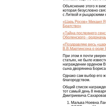
Объяснение этого я виж
которая безусловно свя
с Литвой и рыцарскими 
«Царь Росов» Михаил Я
Братство»
«Тайна последнего сен
Оболенского - родонач
«Поздравляю весь «цар
В.В.Мартинсона о роде
При этом я почти уверена
статьях, не было извест
награждении орденом В
сына дворянина Бориса
Однако сам выбор его 
благородством.
Общий список награжде
тот самый день 8 января
Дмитриевича Сахаровав
Мальва Ноевна Лан