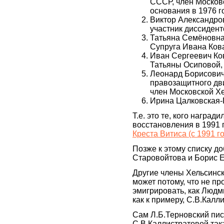
СССР, член Москов
основания в 1976 г
Виктор Александров
участник диссидент
Татьяна Семёновна
Супруга Ивана Ков
Иван Сергеевич Ко
Татьяны Осиповой, 
Леонард Борисович 
правозащитного дв
член Московской Хе
Ирина Цалковская-Г
Т.е. это те, кого награ
восстановления в 1991 г
Креста Витиса (с 1991 г
Позже к этому списку д
Старовойтова и Борис 
Другие члены Хельсинск
может потому, что не п
эмигрировать, как Людм
как к примеру, С.В.Калл
Сам Л.Б.Терновский пис
С.В.Каллистратовой так: