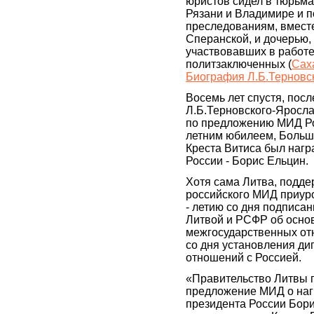
юристов сидел в тюрьма
Рязани и Владимире и 
преследованиям, вмест
Сперанской, и дочерью, 
участвовавших в работ
политзаключенных (
Сах
Биография Л.Б.Терновс
Восемь лет спустя, посл
Л.Б.Терновского-Ярослав
по предложению МИД Рос
летним юбилеем, Больш
Креста Витиса был нагр
России - Борис Ельцин.
Хотя сама Литва, подд
российского МИД приуро
- летию со дня подписа
Литвой и РСФР об осно
межгосударственных отн
со дня установления ди
отношений с Россией.
«Правительство Литвы 
предложение МИД о наг
президента России Бор