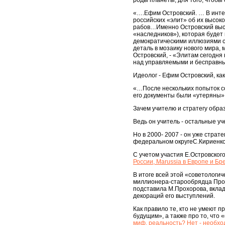
роды планеты, для того, чтобы 
«….Ефим Островский. … В инте
российских «элит» об их высок
рабов…Именно Островский выст
«наследников»), которая будет
демократическими иллюзиями ст
деталь в мозаику нового мира,
Островский, - «Элитам сегодня 
над управляемыми и бесправны
Идеолог - Ефим Островский, ка
«…После нескольких попыток со
его документы были «утеряны»
Зачем учителю и стратегу обра
Ведь он учитель - остальные у
Но в 2000- 2007 - он уже стра
федеральном округеС.Кириен
С учетом участия Е.Островског
России, Marussia в Европе и Б
В итоге всей этой «советологи
миллионера-старообрядца Прохо
подставила М.Прохорова, вклад
декораций его выступлений.
Как правило те, кто не умеют 
будущим», а также про то, что «
миф, реальность? Нет - необхо