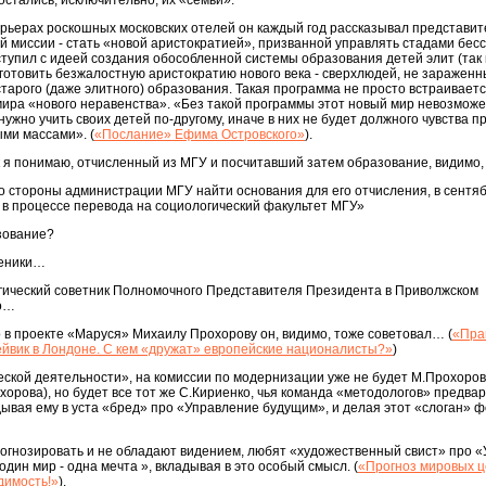
остались, исключительно, их «семьи».
рьерах роскошных московских отелей он каждый год рассказывал представи
ой миссии - стать «новой аристократией», призванной управлять стадами бес
упил с идеей создания обособленной системы образования детей элит (та
 готовить безжалостную аристократию нового века - сверхлюдей, не зараженн
арого (даже элитного) образования. Такая программа не просто встраиваетс
 мира «нового неравенства». «Без такой программы этот новый мир невозможе
нужно учить своих детей по-другому, иначе в них не будет должного чувства п
ми массами». (
«Послание» Ефима Островского»
).
к я понимаю, отчисленный из МГУ и посчитавший затем образование, видимо
 стороны администрации МГУ найти основания для его отчисления, в сентябр
 в процессе перевода на социологический факультет МГУ»
зование?
ченики…
тегический советник Полномочного Представителя Президента в Приволжском
ко…
о в проекте «Маруся» Михаилу Прохорову он, видимо, тоже советовал… (
«Пра
рейвик в Лондоне. С кем «дружат» европейские националисты?»
)
ческой деятельности», на комиссии по модернизации уже не будет М.Прохоров
рова), но будет все тот же С.Кириенко, чья команда «методологов» предва
ывая ему в уста «бред» про «Управление будущим», и делая этот «слоган» 
прогнозировать и не обладают видением, любят «художественный свист» про 
один мир - одна мечта », вкладывая в это особый смысл. (
«Прогноз мировых ц
димость!»
).