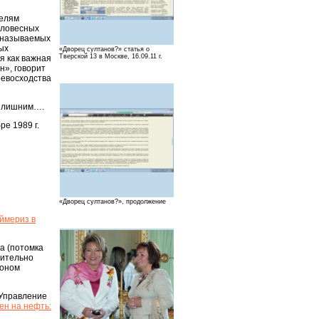
телям
словесных
к называемых
ых
«Дворец султанов?» статья о
Тверской 13 в Москве, 16.09.11 г.
я как важная
н», говорит
ревосходства
, лишним….
е 1989 г.
«Дворец султанов?», продолжение
ймериз в
а (потомка
рительно
фоном
«Управление
ен на нефть: