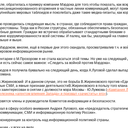
сле, обратилась к примеру компании Мэрдока для того,чтобы показать, как в
несанкционированного вторжения в частные линии коммуникаций, могут прив
упнейших мировых таблоидов и поколебать даже такие медиа-гиганты, как к
ною проводилась следующая мысль: в странах, где соблюдаются права граждан
рестованы. Тогда как в России структуры, обязанные обеспечивать безопасно
бные деяния. Граждан же встречно обрабатывают стандартными блоками о
ине коррумпированности всей системы. И палец, как бы, указующий на главно
выше и выше.
эрдоком, многие, ещё в первые дни этого скандала, просматривалив т.ч. и в
 мировом информационном рынке.
нтарии о М.Прохорове я не стала касаться этой темы. Но уже на следующий
о и есть сейчас самое важное: «Следить за войной против Мэрдока».
одов я получила буквально на следующий день, когда А.Луговой сделал выпа
йзмана.
В.Жириновский .И в данном случае, это не борьба В.Жириновского против «Ед
дные СМИ, а явные признаки деятельностиВ.Жириновского в пользу того клан
л заинтересован в снятии с должности мэра Москвы - Ю.Лужкова (
«Кампания 
елезняка «агентом влияния Запада» и призвал «зачистить» его»
).
новятся члены и руководители Комитетов информации и безопасности.
ал в сферу особого внимания Андрея Лугового, как «председатель стратегич
екоммуникации, СМИ и информационную политику России».
ет конкуренция за контроль над информационной политикой страны.
ции - у всех на виду.