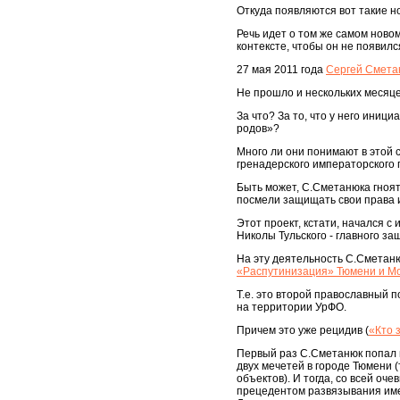
Откуда появляются вот такие н
Речь идет о том же самом ново
контексте, чтобы он не появилс
27 мая 2011 года
Сергей Смета
Не прошло и нескольких месяцев
За что? За то, что у него иниц
родов»?
Много ли они понимают в этой с
гренадерского императорского п
Быть может, С.Сметанюка гноят 
посмели защищать свои права 
Этот проект, кстати, начался 
Николы Тульского - главного за
На эту деятельность С.Сметаню
«Распутинизация» Тюмени и Мо
Т.е. это второй православный 
на территории УрФО.
Причем это уже рецидив (
«Кто 
Первый раз С.Сметанюк попал п
двух мечетей в городе Тюмени
объектов). И тогда, со всей оче
прецедентом развязывания име