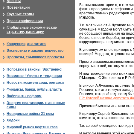
Анонсы
В этом комментарии я, в том чи
Презентации
факты прослушки телефонов и 
арестам главных редакторов кр
Круглые столы
Мэрдока.
Пресс-конференции
Т.е. в отличие от А.Лугового м
Глобальные экономические
служащие Мэрдока могут быть а
стратегии, навигации
не обращают внимания на подо
бесполезности борьбы, по прич
коррупционера поднимают все 
Концепции, аналитика
В упомянутом мною примере с М
Экспертиза и законотворчество
позиций Мэрдока, в целом, на
Прогнозы, сбывшиеся прогнозы
Просто в вышеназванном комме
вернуться к ней, потому что эт
Поправки в законы: Экстренно!
И подтверждение этих моих выв
Внимание! Угрозы и тенденции
Р.Мэрдока, С.Железняка и Е.Ро
Новости, комментарии, ремарки
В унисон А.Луговому выступил 
Финансы, банки, рубль, власть
России», как это толкуют запа
России», который год назад бы
Лабиринты реформ
ЕР: Луговой назвал депутата Ж
Энергия реализации, жизненные
Причем объектом их атаки ста
силы
Невидимые войны 21 века
К примеру,Сергей Железняк поп
комитета, отвечающего за тел
Ходоки
Т.е. со всей очевидностью, ид
Мировой рынок нефти и газа
И методы ведения этой конкурен
История Ярославовых. Камень и