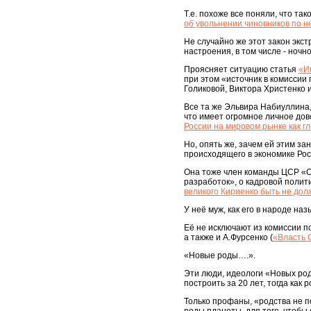
Т.е. похоже все поняли, что та
об увольнении чиновников по 
Не случайно же этот закон экст
настроения, в том числе - ночн
Проясняет ситуацию статья
«И
при этом «источник в комиссии
Голиковой, Виктора Христенко 
Все та же Эльвира Набиуллина,
что имеет огромное личное дов
России на мировом рынке как г
Но, опять же, зачем ей этим за
происходящего в экономике Рос
Она тоже член команды ЦСР «Се
разработок», о кадровой полити
великого Кириенко быть не до
У неё муж, как его в народе на
Её не исключают из комиссии п
а также и А.Фурсенко (
«Власть 
«Новые роды….».
Эти люди, идеологи «Новых род
построить за 20 лет, тогда ка
Только профаны, «родства не по