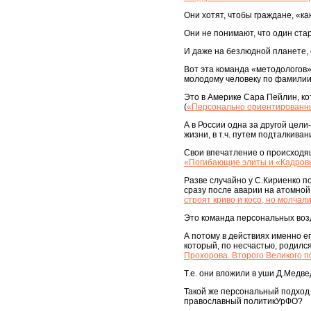
Они хотят, чтобы граждане, «к
Они не понимают, что один ста
И даже на безлюдной планете, 
Вот эта команда «методологов»
молодому человеку по фамилии 
Это в Америке Сара Пейлин, ко
(
«Персонально ориентированны
А в России одна за другой цели
жизни, в т.ч. путем подталкива
Свои впечатление о происходящ
«Погибающие элиты и «Кадровы
Разве случайно у С.Кириенко п
сразу после аварии на атомной
строят криво и косо, но молчал
Это команда персональных воз
А потому в действиях именно е
который, по несчастью, родилс
Прохорова. Второго Великого п
Т.е. они вложили в уши Д.Медве
Такой же персональный подход 
православный политикУрФО?