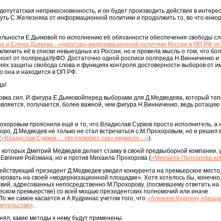
 депутатская неприкосновенность, и он будет производить действия в интере
нуть С.Железняка от информационной политики и продолжить то, во что инк
ельности Е.Дьяковой по исполнению её обязанности обеспечения свободы сл
ие и Елена Дьякова - «куратор» информационной политики России в ОП РФ о
включить её в списки невыездных из России, но и провела мысль о том, что бо
исит от полпредаУрФО. Достаточно одной росписи полпреда Н.Винниченко и 
иях защиты свобода слова и функциях контроля достоверности выборов от и
о она и находится в ОП РФ.
да!
новка сил. И фигура Е.Дьяковойперед выборами для Д.Медведева, который те
вляется, получается, более важной, чем фигура Н.Винниченко, ведь ротацию
хоровым прояснила ещё и то, что Владислав Сурков просто исполнитель, а 
оро, Д.Mедведев не только не стал встречаться с М.Прохоровым, но и решил 
(
«Владислав Сурков … Но полюбил так» неумело…»
).
а которых Дмитрий Медведев делает ставку в своей предвыборной компании, 
в Евгения Ройзмана, но и против Михаила Прохорова (
«Михаила Прохорова ко
ействующий президент Д.Медведев увидел конкурента на премьерское место,
ировать на своей «модернизационной площадке». Хотя хотелось бы, конечно
твий, адресованных непосредственно М.Прохорову, (посмевшему ответить на
еском премьерстве) со всей мощью президентских полномочий или иначе
о же самое касается и А.Кудринас учетом того, что
«Алексею Кудрину обеща
вительстве»
.
нял, какие методы к нему будут применены.