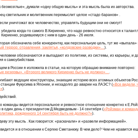
ак безмозглые», думали «одну общую мысль» и эта мысль была их авторства.
рец-светильник и молитвенник перемыслит целое «стадо баранов» .
если уничтожат все человечество, управлять будущим они не смогут!
 убедила когда-то самого В.Кириенко, что надо ревностно относится к талант
Кириенко, родившемуся с ним в один день - 26 июля.
торая обозначила себе конкурентку, как персональную цель, тут же «выпала»
й террор: отравления, заклятья, «колдовские разводки»…
).
-человеки обозначаются и выпадают из политики, из системы, из карьеры, и д
ния к самоубийствам.
ем в России я изложила в статье, на которую обращаю внимание повторно:
е резервы». «Второго великого Кириенко быть не должно»…
.
огибают ведущие конструкторы, знающие историю всех атомных объектов Рос
 станции Фукусима в Японии, и незадолго до аварии на ЛАЭС? (
«Все видели,
и»
).
действий.
го команды видится персональное и ревностное отношение конкретно к Е.Рой
я в один день с президентом Д.Медведевым - 14 сентября (
«Ройзман и команд
олитика, рожденного 14 сентября быть не должно?»
).
деву эту мысль . Как говорится: «раскачали» и «развели информацией».
видится и в отношении к Сергею Сметанюку. В чем дело? Чем не нравится е