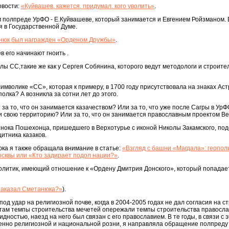
овости:
«Куйвашев, кажется, придумал, кого уволить»
.
м полпреде УрФО - Е.Куйвашеве, который занимается и Евгением Ройзманом.
я в Государственной Думе.
нюк был награжден «Орденом Дружбы»
.
 его начинают гноить .
иалы СС,такие же как у Сергея Собянина, которого ведут методологи и строит
имволике «СС», которая к примеру, в 1700 году присутствовала на знаках Ас
олка? А возникла за сотни лет до этого.
за то, что он занимается казачеством? Или за то, что уже после Сагры в УрФ
и свою территорию? Или за то, что он занимается православным проектом В
с инока Пошехонца, пришедшего в Верхотурье с иконой Николы Закамского, по
щитника казаков.
ка я также обращала внимание в статье:
«Взгляд с башни «Магдала»: геопол
сквы или «Кто задирает подол нации?»
.
политик, имеющий отношение к «Ордену Дмитрия Донского», который попадае
заказал Сметанюка?»
).
од удар на религиозной почве, когда в 2004-2005 годах не дал согласия на с
 (там темпы строительства мечетей опережали темпы строительства правосл
видностью, наезд на него был связан с его православием. В те годы, в связи с 
нно религиозной и национальной розни, я направляла обращение полпред