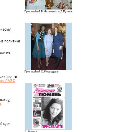
Присягайте? В.Матвиенко и Л.Путина
ливому
 из политики
аже из
Присягайте? С.Медведева
сии, почти
 что ЛАЭС
зману,
а
щё один
А. Ракова