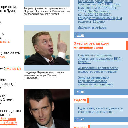
Борисовна, урожденная
Ярославова (22.2.1960). Экс
 при этом,
Годунина (23.10.1981-14.4.
Андрей Луговой, который не любит
ть в Думе,
1991). Экс Чистякова
Мэрдока, Железняка и Ройзмана. Его
экстрадиции ожидает Англия
(14.4.1991 -10.06.2014).
Кандидат технических наук. Я
родилась 22 февр
к
Лабиринты реформ
н,с
Еще!
а,
гляд с
Энергия реализации,
жизненные силы
), что опять
Сакральные источники
вка
энергии для монархов и ВИП-
персон…
Астрология и политическое
» (
«Наталья
лидерство земли и звезды
Владимир Жириновский, который
«выганивал» мэра Москвы
Золотая регенерация
Ю.Лужкова
него
подрывает мировое
г Сагры, в
финансовое статус-кво
х.
Еще!
зман
. О чем
Ходоки
и.
Куда пойти, к кому податься, у
мана ведется
кого просить о помощи…
читает
обритании
Еще!
т в Москву
Анонсы