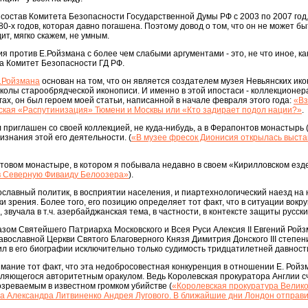
 состав Комитета Безопасности Государственной Думы РФ с 2003 по 2007 год,
0-х годов, которая давно погашена. Поэтому довод о том, что он не может бы
ит, мягко скажем, не умным.
я против Е.Ройзмана с более чем слабыми аргументами - это, не что иное, ка
за Комитет Безопасности ГД РФ.
.Ройзмана
основан на том, что он является создателем музея Невьянских ико
олы старообрядческой иконописи. И именно в этой ипостаси - коллекционер
ах, он был героем моей статьи, написанной в начале февраля этого года:
«Вз
ская «Распутинизация» Тюмени и Москвы или «Кто задирает подол нации?»
.
 приглашен со своей коллекцией, не куда-нибудь, а в Ферапонтов монастырь (!
изнания этой его деятельности. (
«В музее фресок Дионисия открылась выста
товом монастыре, в котором я побывала недавно в своем «Кирилловском езде
в Северную Фиваиду Белоозера»
).
вославный политик, в восприятии населения, и пиартехнологический наезд на 
и зрения. Более того, его позицию определяет тот факт, что в ситуации вокру
 звучала в т.ч. азербайджанская тема, в частности, в контексте защиты русски
зом Святейшего Патриарха Московского и Всея Руси Алексия II Евгений Рой
вославной Церкви Святого Благоверного Князя Димитрия Донского III степени
ил в его биографии исключительно только судимость тридцатилетней давност
мание тот факт, что эта недобросовестная конкуренция в отношении Е. Ройз
являющегося авторитетным оракулом. Ведь Королевская прокуратора Англии с
зреваемым в известном громком убийстве (
«Королевская прокуратура Велик
а Александра Литвиненко Андрея Лугового. В ближайшие дни Лондон отправи