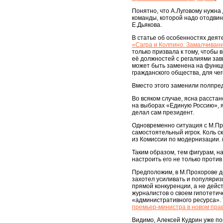
Понятно, что А.Луговому нужна
команды, которой надо отодви
Е.Дьякова.
В статье об особенностях деят
«Сагра и Колпино: Замалчиван
только призвала к тому, чтобы 
её должностей с регалиями зав
может быть заменена на функц
гражданского общества, для чег
Вместо этого заменили полпре
Во всяком случае, ясна расста
на выборах «Единую Россию», я
делал сам президент.
Одновременно ситуация с М.Про
самостоятельный игрок. Коль ск
из Комиссии по модернизации. 
Таким образом, тем фигурам, н
настроить его не только проти
Предположим, в М.Прохорове д
захотел усиливать и популяриз
прямой конкуренции, а не дейс
журналистов о своем гипотетич
«административного ресурса». Т
премьер-министра в новом пра
Видимо, Алексей Кудрин уже по