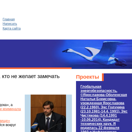
Главная
Написать
Карта сайта
 кто не желает замечать
Проекты
Глобальная
энергобезопасность.
©Ярославова-Оболенская
Наталья Борисовна,
урожденная Ярославова
ока», а
(22.2.1960). Экс Годунина
 и криминала
(23.10.1981-14.4. 1991). Экс
Чистякова (14.4.1991
-10.06.2014). Кандидат
овище»
технических наук. Я
ся вокруг
родилась 22 февраля