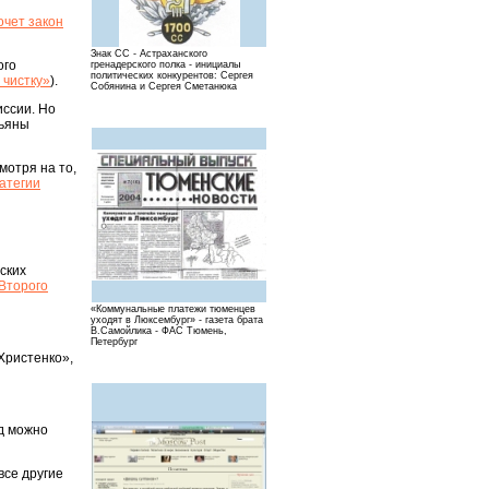
очет закон
Знак СС - Астраханского
ого
гренадерского полка - инициалы
политических конкурентов: Сергея
 чистку»
).
Собянина и Сергея Сметанюка
иссии. Но
тьяны
мотря на то,
атегии
ских
Второго
«Коммунальные платежи тюменцев
уходят в Люксембург» - газета брата
В.Самойлика - ФАС Тюмень,
Петербург
Христенко»,
од можно
все другие