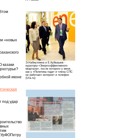
 Втом
ели «новых
траханского
Э.Набиуллина и Е.Куйвашев -
О казаки
кураторы «Энергоэффективного
ерхотурье?
квартала», после которого у меня,
как у «Политика года» и члена СПС
не работают интернет и телефон
добной иконе
(Ura.ru)
итическая
т под удар
троительство
авных
этим
у УрФОПетру