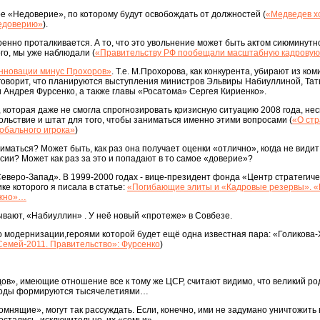
кое «Недоверие», по которому будут освобождать от должностей (
«Медведев х
недоверию»
).
ренно проталкивается. А то, что это увольнение может быть актом сиюминутн
ого, мы уже наблюдали (
«Правительству РФ пообещали масштабную кадровую
нновации минус Прохоров»
. Т.е. М.Прохорова, как конкурента, убирают из ком
 говорит, что планируются выступления министров Эльвиры Набиуллиной, Та
и Андрея Фурсенко, а также главы «Росатома» Сергея Кириенко».
 которая даже не смогла спрогнозировать кризисную ситуацию 2008 года, нес
ольствие и штат для того, чтобы заниматься именно этими вопросами (
«О стр
лобального игрока»
)
ниматься? Может быть, как раз она получает оценки «отлично», когда не видит
сии? Может как раз за это и попадают в то самое «доверие»?
веро-Запад». В 1999-2000 годах - вице-президент фонда «Центр стратегиче
ке которого я писала в статье:
«Погибающие элиты и «Кадровые резервы». «
лжно»…
зывают, «Набиуллин» . У неё новый «протеже» в Совбезе.
о модернизации,героями которой будет ещё одна известная пара: «Голикова-
Семей-2011. Правительство»: Фурсенко
)
ов», имеющие отношение все к тому же ЦСР, считают видимо, что великий р
к роды формируются тысячелетиями…
мнящие», могут так рассуждать. Если, конечно, ими не задумано уничтожить 