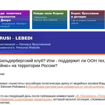
EDI
ковой — Натальи Ярославовой
vova’s Personal Website
Бильдербергский клуб? Или - поддержит ли ООН тех,
йню» на территории России?
ова
извал «зачистить» российскую политическую арену от медийных активов Мэрд
 Евгения Ройзмана (
«Российским партиям надо избавиться от пятой колонны
есто на следующий день после публикации комментария
«М. Прохоров и «Тул
должающее «съездовские «конвульсии»
, который касался ситуации, сложившей
литике.