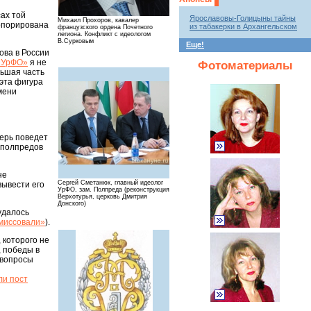
сах той
Ярославовы-Голицыны тайны
Михаил Прохоров, кавалер
орпорирована
из табакерки в Архангельском
французского ордена Почетного
легиона. Конфликт с идеологом
В.Сурковым
Еще!
ова в России
т УрФО»
я не
Фотоматериалы
льшая часть
эта фигура
мени
перь поведет
 полпредов
не
Сергей Сметанюк, главный идеолог
вывести его
УрФО, зам. Полпреда (реконструкция
Верхотурья, церковь Дмитрия
Донского)
удалось
миссовали»
).
 которого не
, победы в
 вопросы
ли пост