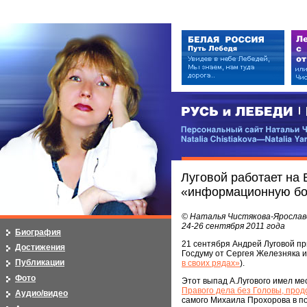
РУСЬ и ЛЕБЕДИ | RUSI — LEB
Персональный сайт Натальи Чистя
Natalia Chistiakova—Natalia Yarosla
Луговой работает на 
«информационную бо
© Наталья Чистякова-Ярослав
24-26 сентября 2011 года
Биография
21 сентября Андрей Луговой пр
Достижения
Госдуму от Сергея Железняка и
Публикации
в своих рядах»
).
Фото
Этот выпад А.Лугового имел м
Правого дела без Головы, про
Аудио/видео
самого Михаила Прохорова в по