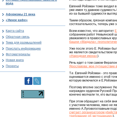
вода
Евгений Ройзман тоже входил в
уже имея ту давнюю судимость 8
из-за бывшей судимости выгляд
Афоризмы 21 века
«Умное кафе»
Таким образом, грязная компани
состязательность, теперь уже 
Всем известно, что авторитет
Е
Карта сайта
собранием работ Невьянской шк
Обратная связь
уважаемого в православных круг
башни «Магдала»: геополитиче
Тема для размышлений
Прислать информацию
Уже после этого Е. Ройзман был
же является свидетельством пр
Фотоматериалы
«Народная икона»
).
Новая книга
Речь идет о том самом Ферапон
Проекты
Ярославова: мое путешествие 
Т.е. Евгений Ройзман - это пра
оценивается именно с этой точк
которую включился и Е.Ройзман,
Поэтому вполне заслуженно Ука
награжден орденом Русской Пра
конечно молчали те, кто вытащ
При этом обращает на себя вни
с участием человека, явно не 
именно А.Луговогоглавным подо
считает организатором убийств
требование об экстрадиции»
).