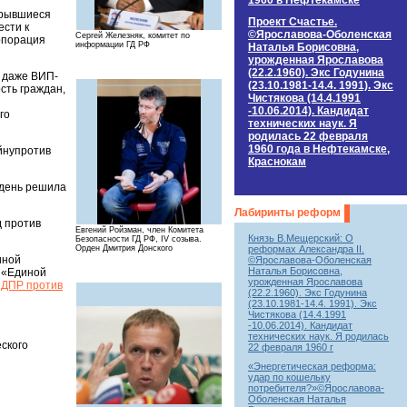
1960 в Нефтекамске
скрывшиеся
Проект Счастье.
ести к
©Ярославова-Оболенская
Сергей Железняк, комитет по
орпорация
информации ГД РФ
Наталья Борисовна,
урожденная Ярославова
(22.2.1960). Экс Годунина
, даже ВИП-
(23.10.1981-14.4. 1991). Экс
сть граждан,
Чистякова (14.4.1991
-10.06.2014). Кандидат
го
технических наук. Я
родилась 22 февраля
1960 года в Нефтекамске,
ойнупротив
Краснокам
 день решила
Лабиринты реформ
д против
Евгений Ройзман, член Комитета
Князь В.Мещерский: О
Безопасности ГД РФ, IV созыва.
реформах Александра II.
Орден Дмитрия Донского
иной
©Ярославова-Оболенская
Наталья Борисовна,
а «Единой
урожденная Ярославова
ЛДПР против
(22.2.1960). Экс Годунина
(23.10.1981-14.4. 1991). Экс
Чистякова (14.4.1991
-10.06.2014). Кандидат
технических наук. Я родилась
еского
22 февраля 1960 г
«Энергетическая реформа:
удар по кошельку
потребителя?»©Ярославова-
Оболенская Наталья