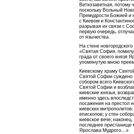
Ветхозаветная, потому ч
поскольку Вольный Нов
Премудрости Божией и 
с Киевом и Константино
разрывая их связи с Соф
первую очередь, отлучал
от язычества.
На стене новгородского
«Святая София, помилуй
града от своего князя 
упомянутую мною преем
Киевскому храму Свято
Святой Софии суждено 
собором всего Киевског
Святой Софии и возблаг
киевские князья, возвр
именно здесь впоследс
посажения на престол н
киевских митрополитов;
епископов; у стен собор
киевское вече; наконец,
последнее пристанище м
Ярослава Мудрого…»