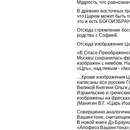
Мудрость, что равнозн
В древних восточных тра
что Царем может быть
это и есть БОГОИЗБРА
Отсюда стремление бог
родство с Софией.
Отсюда изображение Ца
«В Спасо-Преображенск
Москвы сохранилась фре
изображен с нимбом. Н
«Цръ», над левым - «I
…Кроме изображения Ца
написаны все русские Г
Великой Княгини Ольги 
Израильские и греческие
изображены на фресках 
(Манягин В.Г. «Царь Ио
Совершенно аналогичн
Вашингтоне, считающем
В новой книге Дэ Брау
«Апофеоз Вашингтона».