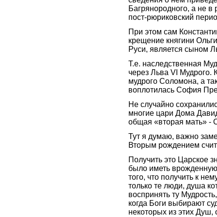
Багрянородного, а не в
пост-рюриковский перио
При этом сам Констант
крещение княгини Ольги
Руси, является сыном Л
Т.е. наследственная Муд
через Льва VI Мудрого. 
мудрого Соломона, а та
воплотилась София Пре
Не случайно сохранилис
многие цари Дома Дави
общая «вторая мать» -
Тут я думаю, важно з
Вторым рождением счит
Получить это Царское з
было иметь врожденную
того, что получить к нем
только те люди, душа к
воспринять ту Мудрость,
когда Боги выбирают с
некоторых из этих Душ,