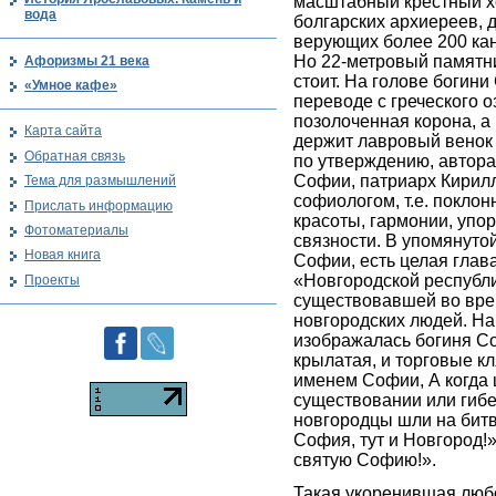
масштабный крестный х
вода
болгарских архиереев, 
верующих более 200 кан
Но 22-метровый памятни
Афоризмы 21 века
стоит. На голове богини
«Умное кафе»
переводе с греческого о
позолоченная корона, а 
Карта сайта
держит лавровый венок 
Обратная связь
по утверждению, автора
Софии, патриарх Кирил
Тема для размышлений
софиологом, т.е. покло
Прислать информацию
красоты, гармонии, упо
Фотоматериалы
связности. В упомянуто
Новая книга
Софии, есть целая глав
«Новгородской республ
Проекты
существовавшей во вр
новгородских людей. На
изображалась богиня Соф
крылатая, и торговые к
именем Софии, А когда 
существовании или гибе
новгородцы шли на битв
София, тут и Новгород!»
святую Софию!».
Такая укоренившая люб