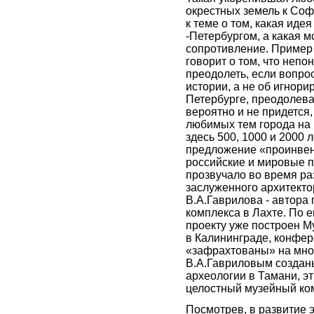
окрестных земель к Со
к теме о том, какая иде
-Петербургом, а какая 
сопротивление. Пример
говорит о том, что неп
преодолеть, если вопрос
истории, а не об игнори
Петербурге, преодолева
вероятно и не придется,
любимых тем города на Н
здесь 500, 1000 и 2000 
предложение «проинвен
российские и мировые 
прозвучало во время ра
заслуженного архитекто
В.А.Гаврилова - автора 
комплекса в Лахте. По 
проекту уже построен М
в Калининграде, конфе
«зафрахтованы» на мног
В.А.Гавриловым созданы
археологии в Тамани, э
целостный музейный ком
Посмотрев, в развитие 