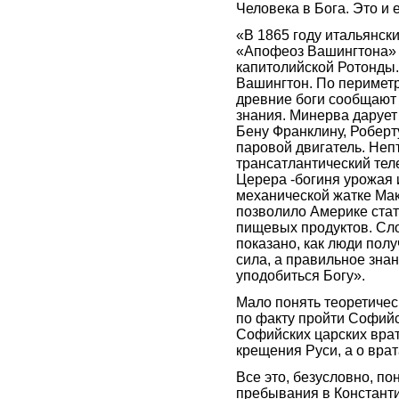
Человека в Бога. Это 
«В 1865 году итальянск
«Апофеоз Вашингтона» 
капитолийской Ротонды
Вашингтон. По периметр
древние боги сообщают
знания. Минерва дарует
Бену Франклину, Роберт
паровой двигатель. Неп
трансатлантический тел
Церера -богиня урожая 
механической жатке Мак
позволило Америке ста
пищевых продуктов. Сло
показано, как люди пол
сила, а правильное знан
уподобиться Богу».
Мало понять теоретичес
по факту пройти Софийск
Софийских царских врат
крещения Руси, а о вра
Все это, безусловно, по
пребывания в Констант