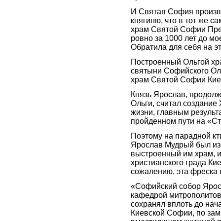
И Святая София произв
княгиню, что в тот же с
храм Святой Софии Пре
ровно за 1000 лет до мо
Обратила для себя на э
Построенный Ольгой хра
святыни Софийского Ол
храм Святой Софии Киев
Князь Ярослав, продолж
Ольги, считал создание
жизни, главным результа
пройденном пути на «С
Поэтому на парадной кт
Ярослав Мудрый был и
выстроенный им храм, и
христианского града Кие
сожалению, эта фреска 
«Софийский собор Ярос
кафедрой митрополитов К
сохранял вплоть до нач
Киевской Софии, по зам