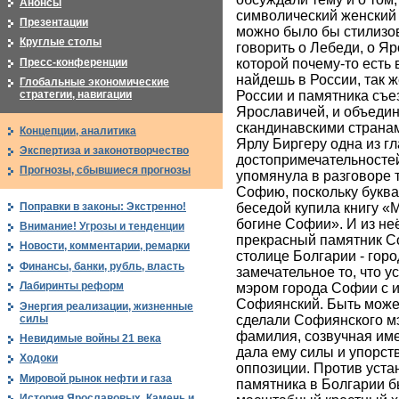
Анонсы
символический женский
Презентации
можно было бы стилизов
Круглые столы
говорить о Лебеди, о Я
Пресс-конференции
которой почему-то есть 
найдешь в России, так ж
Глобальные экономические
России и памятника съе
стратегии, навигации
Ярославичей, и объеди
скандинавскими странам
Концепции, аналитика
Ярлу Биргеру одна из г
Экспертиза и законотворчество
достопримечательностей
Прогнозы, сбывшиеся прогнозы
упомянула в разговоре 
Софию, поскольку буква
Поправки в законы: Экстренно!
беседой купила книгу «
богине Софии». И из неё
Внимание! Угрозы и тенденции
прекрасный памятник С
Новости, комментарии, ремарки
столице Болгарии - гор
Финансы, банки, рубль, власть
замечательное то, что 
Лабиринты реформ
мэром города Софии с 
Софиянский. Быть может,
Энергия реализации, жизненные
силы
сделали Софиянского мэ
фамилия, созвучная им
Невидимые войны 21 века
дала ему силы и упорст
Ходоки
оппозиции. Против уста
Мировой рынок нефти и газа
памятника в Болгарии б
История Ярославовых. Камень и