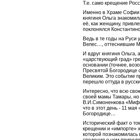
Т.е. само крещение Росс
Именно в Храме Софии 
княгиня Ольга знакомила
её, как женщину, привле
поклонялся Константино
Ведь в те годы на Руси
Велес…, оттеснившие М
И вдруг княгиня Ольга, 
«царствующий град» гре
основании (точнее, воз
Пресвятой Богородице 
Великим. Это событие п
перешло оттуда в русск
Интересно, что всю сво
своей мамы Тамары, но в
В.И.Симоненкова «Мифы
что в этот день - 11 м
Богородице…
Исторический факт о то
крещении и «импорте» х
которой познакомилась в
сведения о нем приведе