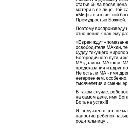
статья была посвящена 
матери в её лице. Той 
«Мифы о языческой бог
Премудростью Божией.
Поэтому воспроизведу ц
отношение к нашему раз
«Евреи ждут «помазанн
освободителя МАхди, те,
будду текущего миропор
Богородичного пути и ж
МАгдалины, МАкоши, МА
предсказания и вдруг п
Не есть ли МА - имя дре
нетерпением, особенно, 
тысячелетия и смены э
В таком случае, ребенок
на самом деле, имя Бога
Бога на устах!!!
И, получается, что не м
напротив ребенок назыв
родительницу…