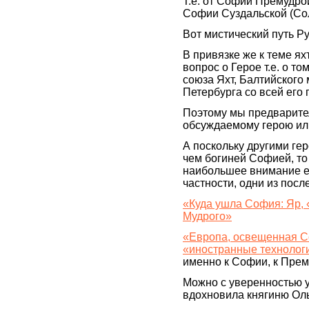
Т.е. от Софии Премудрой 
Софии Суздальской (Со
Вот мистический путь Ру
В привязке же к теме ях
вопрос о Герое т.е. о т
союза Яхт, Балтийского 
Петербурга со всей его
Поэтому мы предварите
обсуждаемому герою или
А поскольку другими ге
чем богиней Софией, то
наибольшее внимание ей
частности, одни из посл
«Куда ушла София: Яр,
Мудрого»
«Европа, освещенная Со
«иностранные технолог
именно к Софии, к Прем
Можно с уверенностью 
вдохновила княгиню Оль