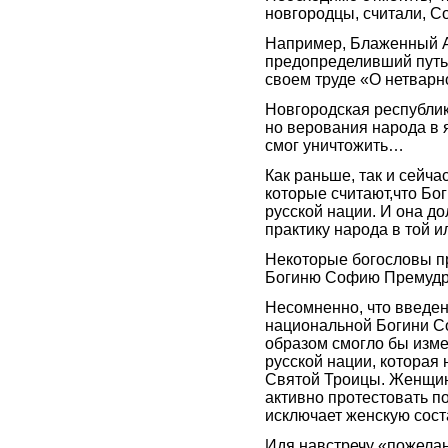
новгородцы, считали, С
Например, Блаженный Ав
предопределивший путь 
своем труде «О нетвар
Новгородская республик
но верования народа в 
смог уничтожить…
Как раньше, так и сейч
которые считают,что Бо
русской нации. И она д
практику народа в той 
Некоторые богословы п
Богиню Софию Премудр
Несомненно, что введен
национальной Богини 
образом смогло бы изме
русской нации, которая
Святой Троицы. Женщин
активно протестовать по
исключает женскую сос
Идя навстречу «пожела