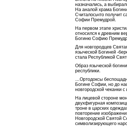
назначались, а выбирал
На аналой храма Богин
Считалосьчто получит са
Софии Премудрой.
На первом этапе христи
относился к древним ве
Богиню Софию Премудр
Для новгородцев Свята
языческой Богиней -бер
стала Республикой Свя
Образ языческой богини
республики.
…Ортодоксы беспощадно
Богине Софии, но до на
новгородской чеканки с
На лицевой стороне мо
двухфигурная композиц
троне в царских одеждах
повторение изображени
Новгородской Святой Со
символизирующего наро