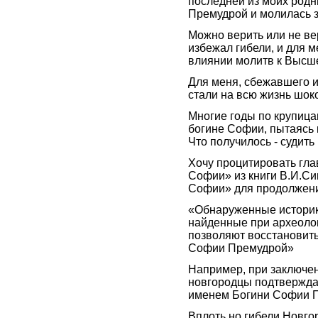
последней из моих родн
Премудрой и молилась з
Можно верить или не ве
избежал гибели, и для м
влиянии молитв к Высш
Для меня, сбежавшего из
стали на всю жизнь шо
Многие годы по крупица
богине Софии, пытаясь 
Что получилось - судить
Хочу процитировать гла
Софии» из книги В.И.С
Софии» для продолжени
«Обнаруженные историк
найденные при археолог
позволяют восстановить
Софии Премудрой»
Например, при заключен
новгородцы подтвержда
именем Богини Софии 
Вплоть но гибели Новго