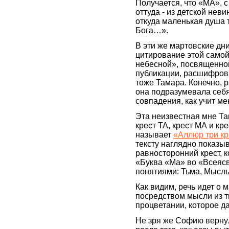
Получается, что «МА», с
оттуда - из детской неви
откуда маленькая душа то
Бога…».
В эти же мартовские дни
цитирование этой само
небесной», посвященно
публикации, расшифров
тоже Тамара. Конечно, р
она подразумевала себя.
совпадения, как учит м
Эта неизвестная мне Та
крест ТА, крест МА и кр
называет
«Аллюр три кр
тексту наглядно показыва
равносторонний крест, 
«Буква «Ма» во «Всеяс
понятиями: Тьма, Мысл
Как видим, речь идет о
посредством мысли из т
процветании, которое д
Не зря же Софию вернул