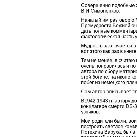
Совершенно подобные ж
В.И.Симоненков.
Начатый им разговор о
Премудрости Божией оче
дать полные комментари
фактологическая часть 
Мудрость заключается 
вот этого как раз в книге 
Тем не менее, я считаю
очень понравилась и по
автора по сбору матери
этой богине, на иконе к
побег из немецкого пле
Сам автор описывает это
В1942-1943 гг. автору 
концлагере смерти DS-3
узников.
Мои родители были, во
построить светлое комм
Потехина Варуха, была