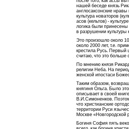
после того, как ассы вы
нашей беседе князь Рик
англосаксонские нравы и
культура новаторов (кул
асов (кельтов) - культу
логика были принесены
в разрушении культуры 
Это произошло около 10
около 2000 лет, т.е. при
крестила Русь. Первый 
считаю, что это больше 
По мнению князя Рикард
религии Неба. На перио
женской ипостаси Божес
Таким образом, возвращ
княгиня Ольга. Было это
описывает в своей кни
В.И.Симоненков. Поэтому
что христианские ортодо
территории Руси языче
Москве «Новгородской 
Богиня София пять веко
всего, как богиня христ