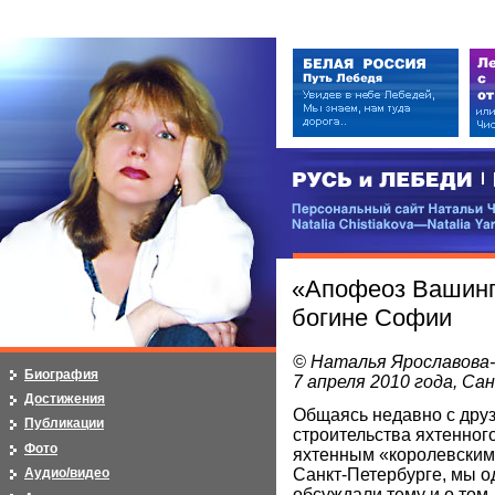
РУСЬ и ЛЕБЕДИ | RUSI — LEB
Персональный сайт Натальи Чистя
Natalia Chistiakova—Natalia Yarosla
«Апофеоз Вашинг
богине Софии
© Наталья Ярославова
Биография
7 апреля 2010 года, С
Достижения
Общаясь недавно с дру
Публикации
строительства яхтенног
Фото
яхтенным «королевским 
Санкт-Петербурге, мы 
Аудио/видео
обсуждали тему и о том,