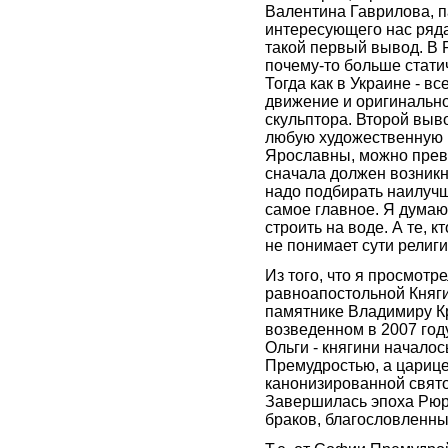
Валентина Гаврилова, п
интересующего нас ряда
такой первый вывод. В 
почему-то больше стати
Тогда как в Украине - в
движение и оригинальн
скульптора. Второй выво
любую художественную к
Ярославны, можно превр
сначала должен возникн
надо подбирать наилучш
самое главное. Я думаю,
строить на воде. А те, к
не понимает сути религи
Из того, что я просмот
равноапостольной Княг
памятнике Владимиру К
возведенном в 2007 году
Ольги - княгини начало
Премудростью, а цариц
канонизированной свято
Завершилась эпоха Рюри
браков, благословленны