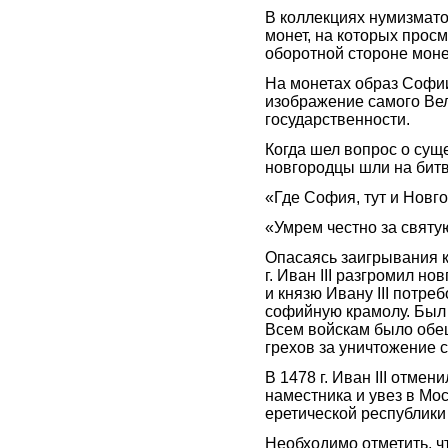
В коллекциях нумизмат
монет, на которых прос
оборотной стороне моне
На монетах образ Софи
изображение самого Вел
государственности.
Когда шел вопрос о сущ
новгородцы шли на битв
«Где София, тут и Новг
«Умрем честно за свят
Опасаясь заигрывания к
г. Иван III разгромил н
и князю Ивану III потре
софийную крамолу. Был
Всем войскам было обе
грехов за уничтожение 
В 1478 г. Иван III отмен
наместника и увез в Мос
еретической республик
Необходимо отметить, чт