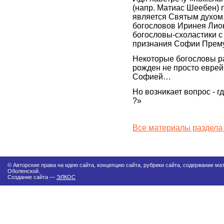
(напр. Матиас Шеебен) 
является Святым духом.
богословов Иринея Лио
богословы-схоластики 
признания Софии Прему
Некоторые богословы ра
рожден не просто еврей
Софией…
Но возникает вопрос - 
?»
Все материалы раздела
© Авторские права на идею сайта, концепцию сайта, рубрики сайта, содержание м
Оболенской.
Создание сайта —
ЭЛКОС