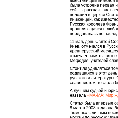
вместилищем книжной п
была устроена первая н
сей… - рассказывает лет
положил в церкви Свят
Книжницей, как известн
Русская королева Франци
проявляющаяся в любви 
передавалась по наслед
11 мая, день Святой С
Киев, отмечался в Русс
древнерусский месяцесл
отмечает память святых
Мефодия, учителей слав
Стоит ли удивляться то
родившаяся в этот день
русского и литературы. 
славянистом, то стала 
А лучшим судьей и юрис
назвала
«МА-МА: Мир ж
Статья была впервые об
8 марта 2008 года она 
Тюмень» с личным посв
России по русскому язык