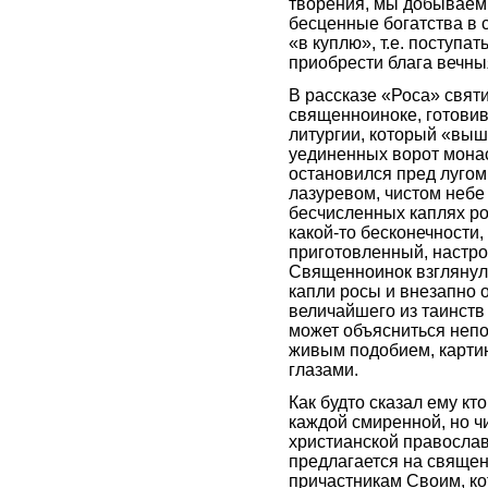
творения, мы добываем с
бесценные богатства в 
«в куплю», т.е. поступа
приобрести блага вечны
В рассказе «Роса» свят
священноиноке, готови
литургии, который «выш
уединенных ворот монас
остановился пред луго
лазуревом, чистом небе
бесчисленных каплях ро
какой-то бесконечности,
приготовленный, настро
Священноинок взглянул 
капли росы и внезапно 
величайшего из таинств
может объясниться неп
живым подобием, карти
глазами.
Как будто сказал ему кт
каждой смиренной, но чи
христианской православ
предлагается на священ
причастникам Своим, к