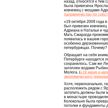
назад, относятся к тем 
была привезена Яросла
ковчежец с мощами Адри
паломничество по собс
«19 октября 2009 года 
был привезен ковчежец
Адриана и Натальи и чу
Мать Смарагда прокомме
появилась в вашем город
особенно дерзновенную 
петербуржцах. Почему? 
Обращает на себя внима
Петербурге находится п
сохранилось. Сам же Л
затоплен водами Рыбинс
Молога. (
«18 июня и ико
экономического террор
Хотя, первоначально, г
расположить рядом с Яр
затопить должны были 
в монастыре проводили
Колокольня была превр
потолки и фундаменты 