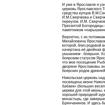
И уже в Ярославле я уз
церковь Ярославского Т
средства купцов В.М.Св
И.М.Сверчкова и Сверчк
переулок. И.М. Сверчко
Пресвятой Богородицы 
памятником «нарышкинс
Вероятно, с их потомка
Михайловича Ярославова
которой, близ родовой 
начертана её двойная ф
указанием - боярыня. Хо
боярским статусом Ярос
что мое посещение Рыби
дворяне Ярославовы зна
боярских родов древней
Никольская церковь над
посвящена иконе Никол
бабаек» (больших весел
церкви для этой иконы, 
хорошей природной аур
монастырь, где заверши
Брянчанинов. И здесь б