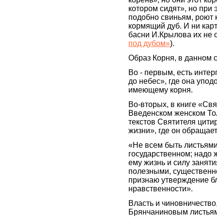
котором сидят», но при 
подобно свиньям, роют 
кормящий дуб. И ни кар
басни И.Крылова их не 
под дубом»
).
Образ Корня, в данном 
Во - первым, есть инте
до небес», где она упод
имеющему корня.
Во-вторых, в книге «Св
Введенском женском Тол
текстов Святителя цит
жизни», где он обращает
«Не всем быть листьями
государственном; надо 
ему жизнь и силу занят
полезными, существенн
признаю утверждение бл
нравственности».
Власть и чиновничество
Брянчаниновым листьям