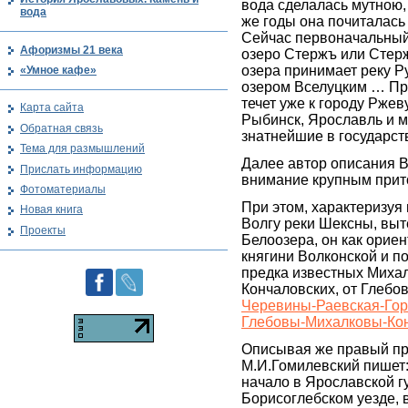
вода сделалась мутною,
вода
же годы она почиталас
Сейчас первоначальный 
Афоризмы 21 века
озеро Стержъ или Стер
озера принимает реку Ру
«Умное кафе»
озером Вселуцким … Пр
течет уже к городу Ржев
Карта сайта
Рыбинск, Ярославль и м
Обратная связь
знатнейшие в государс
Тема для размышлений
Далее автор описания В
Прислать информацию
внимание крупным прит
Фотоматериалы
При этом, характеризуя
Новая книга
Волгу реки Шексны, вы
Проекты
Белоозера, он как ориен
княгини Волконской и п
предка известных Миха
Кончаловских, от Глебов
Черевины-Раевская-Гор
Глебовы-Михалковы-Ко
Описывая же правый при
М.И.Гомилевский пишет
начало в Ярославской г
Борисоглебском уезде,