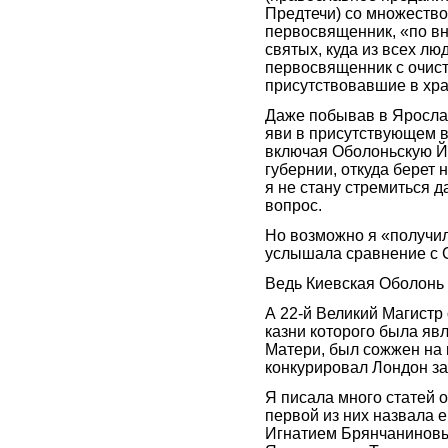
Предтечи) со множество
первосвященник, «по в
святых, куда из всех лю
первосвященник с очист
присутствовавшие в хр
Даже побывав в Яросла
яви в присутствующем в
включая Оболоньскую Й
губернии, откуда берет 
я не стану стремиться д
вопрос.
Но возможно я «получил
услышала сравнение с 
Ведь Киевская Оболонь
А 22-й Великий Магистр
казни которого была яв
Матери, был сожжен на 
конкурировал Лондон за
Я писала много статей 
первой из них назвала 
Игнатием Брянчаниновы