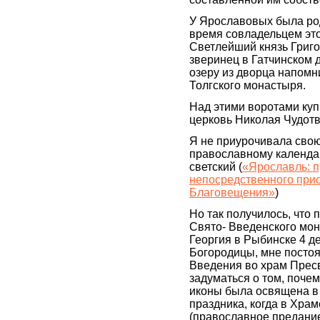
У Ярославовых была род
время совладельцем эт
Светлейший князь Григо
зверинец в Гатчинском 
озеру из дворца напомн
Толгского монастыря.
Над этими воротами ку
церковь Николая Чудотв
Я не приурочивала свою
православному календа
светский (
«Ярославль: п
непосредственного прис
Благовещения»
)
Но так получилось, что
Свято- Введенского мо
Георгия в Рыбинске 4 д
Богородицы, мне постоя
Введения во храм Пресв
задуматься о том, поче
иконы была освящена в 
праздника, когда в Хра
(православное предание