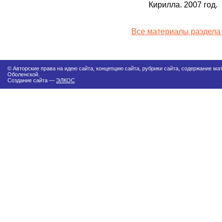
Кирилла. 2007 год.
Все материалы раздела 
© Авторские права на идею сайта, концепцию сайта, рубрики сайта, содержание м
Оболенской.
Создание сайта —
ЭЛКОС