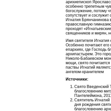
арихиепископ Ярославск
особенно трепетным чу
богослужение, потому ч
сопутствует и сослужит 
Игнатия Брянчанинова 
православную гимназию,
проходят «Игнатьевские
священников и мирян, не
Имя святителя Игнатия
Особенно почитают его 
епархиях, где Господь 
архипастырем. Это горо
Николо-Бабаевском мон
мощи, свято почитается
паствы Игнатий являет
ангелом-хранителем
Источники:
Свято Введенский 
благословению мит
Пантелеймона, 201
Святитель Игнатий
дня рождения свят
благословению арх