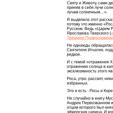
Свету и Животу, сами де
приняв в себя лучи сол
лучам солнечным…».
Я выделила этот расска
потому что именно «Рос
Русском. Ведь «Царем 
Ярославiва Тверского (
Тверское Православное
Не однажды обращалась 
Святителя Игнатия, под
редкое.
И с темой «отражения Х
отражению солнца в кап
эксклюзивность этого я
Роса, утро, рассвет, не
избранных.
Это и есть - Росы и Коре
Не случайно в книгу М
Андрее Первозванном и 
отцом которого был кня
эфиопская царица. И ко