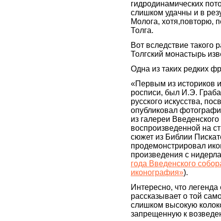
гидродинамических пото
слишком удачны и в ре
Молога, хотя,повторю, 
Толга.
Вот вследствие такого 
Толгский монастырь из
Одна из таких редких ф
«Первым из историков и
росписи, был И.Э. Граба
русского искусства, по
опубликовал фотографи
из галереи Введенского
воспроизведенной на ст
сюжет из Библии Пискат
продемонстрировал ико
произведения с нидерла
года Введенского собор
иконография»
).
Интересно, что легенда
рассказывает о той сам
слишком высокую колок
запрещенную к возведе