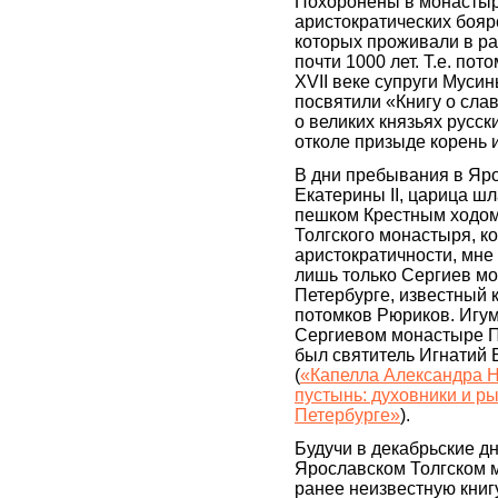
Похоронены в монастыр
аристократических бояр
которых проживали в р
почти 1000 лет. Т.е. пото
XVII веке супруги Муси
посвятили «Книгу о сла
о великих князьях русск
отколе призыде корень 
В дни пребывания в Яр
Екатерины II, царица ш
пешком Крестным ходом
Толгского монастыря, к
аристократичности, мне 
лишь только Сергиев м
Петербурге, известный 
потомков Рюриков. Игу
Сергиевом монастыре П
был святитель Игнатий
(
«Капелла Александра Н
пустынь: духовники и р
Петербурге»
).
Будучи в декабрьские дн
Ярославском Толгском 
ранее неизвестную книг