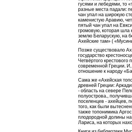
гусями и лебедями, то
разные места падали: п
чан упал на широкую ст
каменистую Аравию, чет
пятый чан упал на Евкси
громовую, которая шла н
землю Беларускую, на б
Ахейские там» ( «Мусин
Позже существовало Ахе
государство крестоносц
Четвёртого крестового 
современной Греции. И, 
отношение к народу «Ба
Сама же «Ахейская топо
древней Греции: Аркадия,
- область на севере Пе
полуострова., получивш
поселенцев - ахейцев, по
того, как были вытесне
также топонимика Аргос
плодородной долины на
Лариса, на которых нах
Книги из библиотеки Му