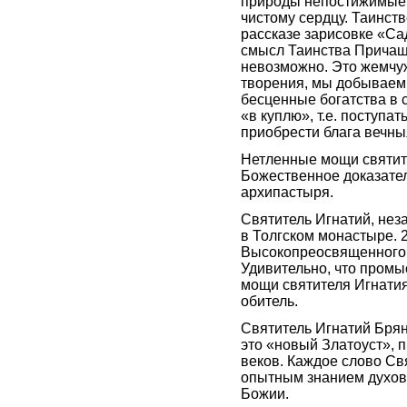
природы непостижимые 
чистому сердцу. Таинст
рассказе зарисовке «Са
смысл Таинства Причаще
невозможно. Это жемчуж
творения, мы добываем с
бесценные богатства в 
«в куплю», т.е. поступа
приобрести блага вечны
Нетленные мощи святите
Божественное доказател
архипастыря.
Святитель Игнатий, нез
в Толгском монастыре. 
Высокопреосвященного 
Удивительно, что пром
мощи святителя Игнатия
обитель.
Святитель Игнатий Брян
это «новый Златоуст», 
веков. Каждое слово Св
опытным знанием духовн
Божии.