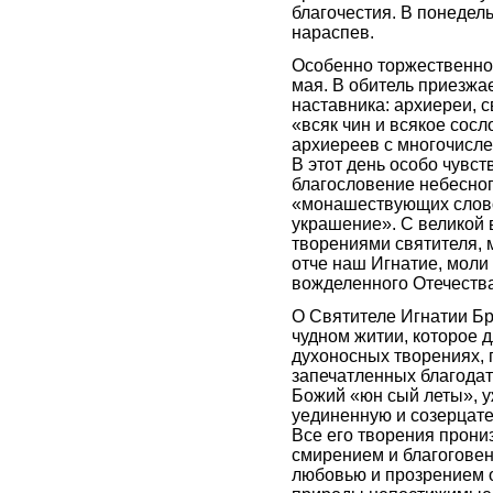
благочестия. В понедел
нараспев.
Особенно торжественно 
мая. В обитель приезжа
наставника: архиереи, с
«всяк чин и всякое сос
архиереев с многочисл
В этот день особо чувст
благословение небесног
«монашествующих слово
украшение». С великой
творениями святителя,
отче наш Игнатие, моли 
вожделенного Отечеств
О Святителе Игнатии Бр
чудном житии, которое д
духоносных творениях,
запечатленных благодат
Божий «юн сый леты», у
уединенную и созерцате
Все его творения прон
смирением и благогове
любовью и прозрением 