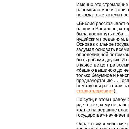
Именно это стремление
напомнило мне историю 
некогда тоже хотели по
«Библия рассказывает 
башни в Вавилоне, кото
была достигнуть неба …
иудейским преданиям, 
Основав сильное госуда
задумал основать всем
определившей потомкам
быть рабами других. И в
в качестве центра всем
«башню вышиною до неб
только безумное и неис
предначертанию … Госп
помалу они рассеялись 
столпотворение»
).
По сути, в этом нравоу
идет о тех, кому не нач
кратко на вершине власт
государства» начинает 
Однако символические п
корень», но они этот ко