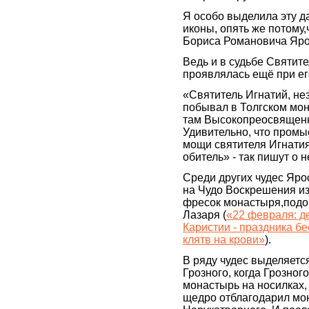
Я особо выделила эту д
иконы, опять же потому,
Бориса Романовича Ярос
Ведь и в судьбе Святит
проявлялась ещё при ег
«Святитель Игнатий, не
побывал в Толгском мон
там Высокопреосвященн
Удивительно, что пром
мощи святителя Игнатия
обитель» - так пишут о 
Среди других чудес Яро
на Чудо Воскрешения из
фресок монастыря,подо
Лазаря (
«22 февраля: д
Каристии - праздника б
клятв на крови»
).
В ряду чудес выделяетс
Грозного, когда Грозног
монастырь на носилках, 
щедро отблагодарил мо