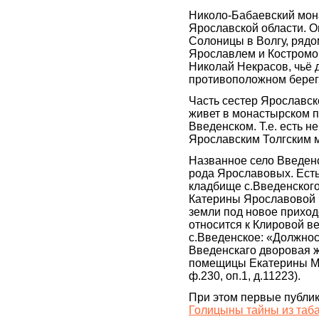
Николо-Бабаевский мон
Ярославской области. О
Солоницы в Волгу, рядо
Ярославлем и Костромо
Николай Некрасов, чьё 
противоположном берегу
Часть сестер Ярославск
живет в монастырском п
Введенском. Т.е. есть н
Ярославским Толгским 
Названное село Введен
рода Ярославовых. Есть
кладбище с.Введенского
Катерины Ярославовой 
земли под новое прихо
относится к Клировой ве
с.Введенское: «Должнос
Введенскаго дворовая 
помещицы Екатерины М
ф.230, оп.1, д.11223).
При этом первые публик
Голицыны тайны из таба