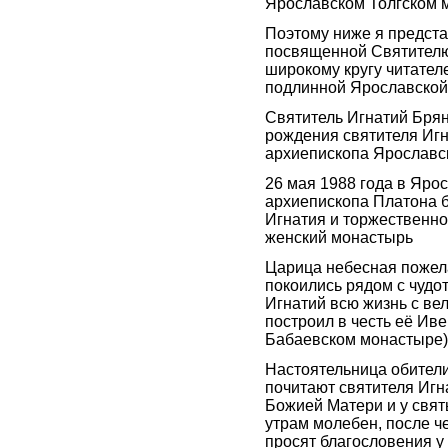
Ярославском Толгском 
Поэтому ниже я предст
посвященной Святителю
широкому кругу читателе
подлинной Ярославской 
Святитель Игнатий Брян
рождения святителя Иг
архиепископа Ярославск
26 мая 1988 года в Яро
архиепископа Платона 
Игнатия и торжественно
женский монастырь
Царица небесная пожел
покоились рядом с чудо
Игнатий всю жизнь с ве
построил в честь её Ив
Бабаевском монастыре)
Настоятельница обители
почитают святителя Игн
Божией Матери и у свят
утрам молебен, после ч
просят благословения у