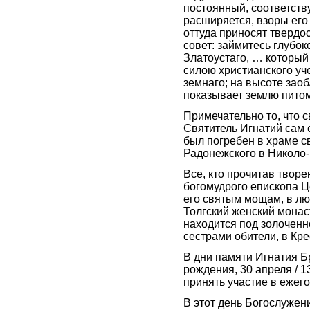
постоянный, соответств
расширяется, взоры его
оттуда приносят твердо
совет: займитесь глубо
Златоустаго, … который
силою христианского уч
земнаго; на высоте заоб
показывает землю пито
Примечательно то, что с
Святитель Игнатий сам 
был погребен в храме с
Радонежского в Николо
Все, кто прочитав творе
богомудрого епископа Ц
его святым мощам, в лю
Толгский женский мона
находится под золоченн
сестрами обители, в Кр
В дни памяти Игнатия Б
рождения, 30 апреля / 1
принять участие в ежег
В этот день Богослуже