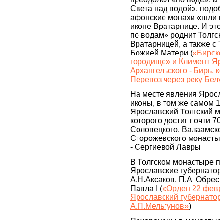
Света над водой», подоб
афонские монахи «шли 
иконе Вратарнице. И эт
по водам» роднит Толгс
Вратарницей, а также с
Божией Матери (
«Бирск
городище» и Климент Яр
Архангельского - Бирь,
Перевоз через реку Бел
На месте явления Ярос
иконы, в том же самом 1
Ярославский Толгский м
которого достиг почти 7
Соловецкого, Валаамск
Сторожевского монастыр
- Сергиевой Лавры
В Толгском монастыре 
Ярославские губернатор
А.Н.Аксаков, П.А. Обрес
Павла I (
«Орден 22 фев
Ярославский губернато
А.П.Мельгунов»
)