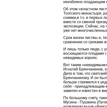
неизбежно опадающим 
Об этом «властном лис
Толгского монастыря, р
снимки,в т.ч. и первых 
вместе со сменой през
экспозиции. Сейчас, на
уже нет многочисленны
Срок жизни листвы и, т
сравнении со сроками ж
И лишь только люди, с 
восхищаются плодами с 
невидимых корнях.
Вот таким «невидимым»
Игнатий Брянчанинов, х
Дело в том, что светский
Брянчанинову. И он был
больше стремился к уеди
себя - принадлежащим 
заметен и известен в м
По большому счету, так
Мусина - Пушкина (Луго
названную выше «Книгу 