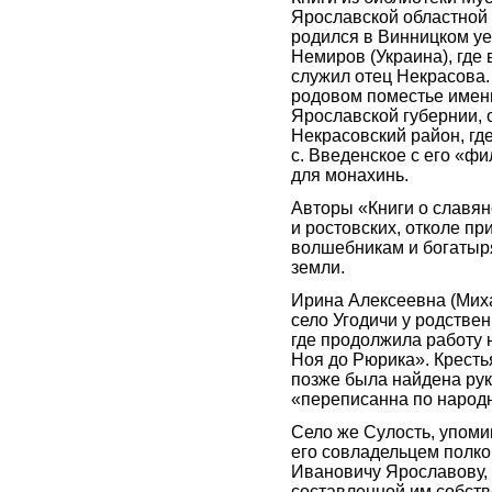
Ярославской областной 
родился в Винницком уе
Немиров (Украина), где 
служил отец Некрасова.
родовом поместье имен
Ярославской губернии, 
Некрасовский район, гд
с. Введенское с его «ф
для монахинь.
Авторы «Книги о славяно
и ростовских, отколе п
волшебникам и богатыр
земли.
Ирина Алексеевна (Мих
село Угодичи у родстве
где продолжила работу 
Ноя до Рюрика». Кресть
позже была найдена ру
«переписанна по народ
Село же Сулость, упом
его совладельцем полк
Ивановичу Ярославову, 
составленной им собств