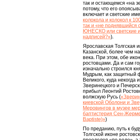
так и остающемся «на з
потому, что его опоясы
включает и светские име
колокола и колокол к 1
так и «не поднявшийся 
ЮНЕСКО или светские 
надписей?»
).
Ярославская Толгская и
Казанской, более чем н
века. При этом, обе ик
ростовцами. Да и сам г
изначально строился к
Мудрым, как защитный 
Великого, куда некогда 
Зверинецкого и Печерс
прибыл Леонтий Ростовс
волжскую Русь (
«Звери
киевской Оболони и Зв
Меровингов в музее мер
баптистерия Сен-Жермен
Baptiste)»
)
По преданию, путь к бу
Толгской иконе ростовс
преодолел «по воде», а 