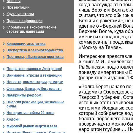
Анонсы
когда рассуждают о том,
Презентации
лишь Верхняя Волга с х
Круглые столы
считает, что это обыгр
Вольты с ракетами», но 
Пресс-конференции
идет не о «Верхней Воль
Глобальные экономические
Верхней Волге, куда о
стратегии, навигации
именитых лондонцев, в 
коммерсанты продолжа
Концепции, аналитика
«Москву на Темзе».
Экспертиза и законотворчество
Интересное представлен
Прогнозы, сбывшиеся прогнозы
в книге М.И.Гомилевско
Рыбынска», подготовле
Поправки в законы: Экстренно!
приезду императрицы Ек
Внимание! Угрозы и тенденции
(репринтное издание 183
Новости, комментарии, ремарки
«Волга берет начало по
Финансы, банки, рубль, власть
академика Озерецковско
Лабиринты реформ
Тверской губернии, Ост
Энергия реализации, жизненные
источник этот называе
силы
жителями Иорданью сос
Невидимые войны 21 века
который собирается вод
болота, поросшего ельн
Ходоки
прозрачна,что можно бы
Мировой рынок нефти и газа
нарочитой глубине … Ны
История Ярославовых. Камень и