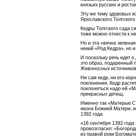
князьях русских и росто
Эту же тему здоровых к
Ярославского Толгского
Кедры Толгского сада с
тоже можно отнести к н
Но и эта «вечно зеленая
некий «Род Кедра», но и
И поскольку речь идет о
это образ, подаренный 
Живоносных источников
Ни сам кедр, ни его ко
поклонения. Кедр растет
поклоняться надо ей «Ма
прекрасных детищ.
Именно так «Матерью С
икона Божией Матери, к
1392 года
«16 сентября 1392 года
провозгласил: «Богород
из правой руки Богомате