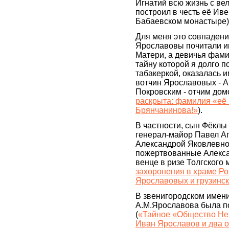
Игнатий всю жизнь с ве
построил в честь её Ив
Бабаевском монастыре)
Для меня это совпадение
Ярославовы почитали и
Матери, а девичья фам
тайну которой я долго п
табакеркой, оказалась и
вотчин Ярославовых - А
Покровским - отчим дом
раскрыта: фамилия «её
Брянчанинова!»
).
В частности, сын Фёкл
генерал-майор Павел А
Александрой Яковлевно
пожертвованные Алекса
венце в ризе Толгского 
захоронения в храме Ро
Ярославовых и грузинск
В звенигородском имени
А.М.Ярославова была п
(
«Тайное «Общество Не
Иван Ярославов и два 