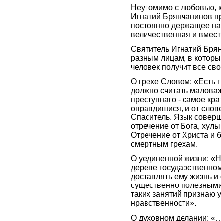
Неутомимо с любовью, к
Игнатий Брянчанинов п
постоянно держащее на
величественная и вместе
Святитель Игнатий Бря
разным лицам, в которы
человек получит все св
О грехе Словом: «Есть 
должно считать маловаж
преступнаго - самое кра
оправдишися, и от слове
Спаситель. Язык соверш
отречение от Бога, хулы
Отречение от Христа и 
смертным грехам.
О уединенной жизни: «Н
дереве государственном
доставлять ему жизнь и
существенно полезными
таких занятий признаю 
нравственности».
О духовном делании: «…