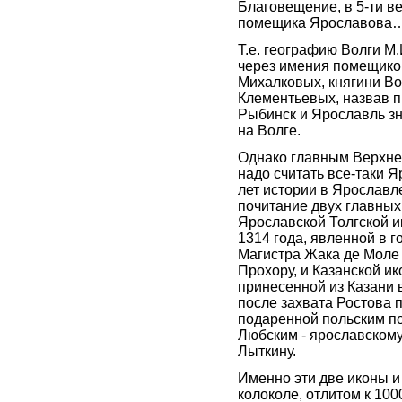
Благовещение, в 5-ти в
помещика Ярославова…
Т.е. географию Волги М
через имения помещико
Михалковых, княгини Во
Клементьевых, назвав п
Рыбинск и Ярославль з
на Волге.
Однако главным Верхне
надо считать все-таки Я
лет истории в Ярославл
почитание двух главных
Ярославской Толгской 
1314 года, явленной в г
Магистра Жака де Моле
Прохору, и Казанской и
принесенной из Казани в
после захвата Ростова п
подаренной польским п
Любским - ярославском
Лыткину.
Именно эти две иконы 
колоколе, отлитом к 10