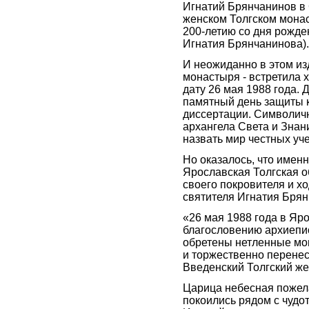
Игнатий Брянчанинов в
женском Толгском мона
200-летию со дня рожде
Игнатия Брянчанинова).
И неожиданно в этом из
монастыря - встретила 
дату 26 мая 1988 года. Д
памятный день защиты 
диссертации. Символич
архангела Света и Знан
назвать мир честных уч
Но оказалось, что именн
Ярославская Толгская о
своего покровителя и х
святителя Игнатия Брян
«26 мая 1988 года в Яр
благословению архиепи
обретены нетленные мо
и торжественно перенес
Введенский Толгский же
Царица небесная пожел
покоились рядом с чудо