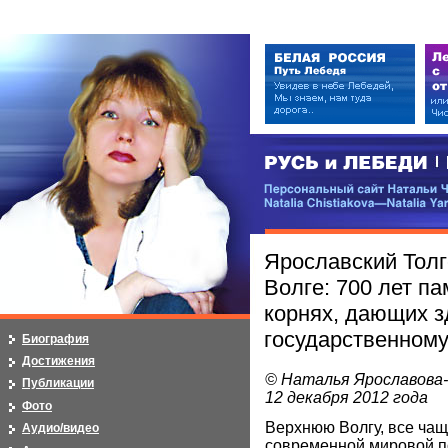
РУСЬ и ЛЕБЕДИ | RUSI — LEB
Персональный сайт Натальи Чистя
Natalia Chistiakova—Natalia Yarosla
Ярославский Толг
Волге: 700 лет п
корнях, дающих 
государственному
Биография
Достижения
© Наталья Ярославова
Публикации
12 декабря 2012 года
Фото
Верхнюю Волгу, все чащ
Аудио/видео
современной мировой по