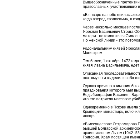
Вышеобозначенные претензии Л
православных, участвовавших в
«В январе на небе явилась звез
когда вперед «волосами», а когд
Через несколько месяцев после 
Ярослав Васильевич Стрига Обо
матери - потомок князя Смолен
По женской линии - это потомки
Родоначальнику князей Ярослав
Магистром.
Тем более, 1 октября 1472 год
князя Ивана Васильевича, едет 
Описанная последовательность
поэтому он и выделил особо жи
Однако причина внимания была 
празднования которого был выб
Ведь биография Василия - Варл
что его потрясло массовое уби
Одновременно в Пскове имела з
Крыпецкий монастырь, включил в
января.
«В месяцеслове Остромирова Ев
бывшей Болгарской архиеписко
архиепископом Львом (1042- 53
Григория. Храм посвящен имени 