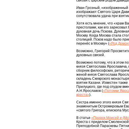
связан с царским родом Давид
Иван Грозный, «изображенный н
изображают Святого Царя Давид
сопутствовала удача при взяти
Хотя есть мнение, что «храм В
престолами, как его зарисовал
духовная дочь Пскова. Духовна
Москву. Когда Москва стала сто
столицей. Псков надо было прин
перенёс в Москву» (
«Род Домон
Возможно, Григорий Просветите
духовных связей.
Возможно потому, что в этом п
князя Святослава Ярославича, 
сборник философских, риториче
женой князя Святослава Яросла
складень Скеврского монастыря
взятии Казани. Известен такж
Прилуцкого, где под спудом вм
А.Н.Ярославов (
«Потомки Яросл
креста»
).
Сестра именно этого князя Св
знаменитым Остромировым Еванг
«святого Григора, епископа Мус
В статье
«Пророк Моисей и (Мо
Креста с приделом Смоленской
Преподобной Параскевы Пятниц