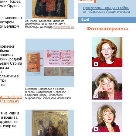
шении Пскова
емли Ордена
Ярославовы-Голицыны тайны
.
из табакерки в Архангельском
ерниговского
Еще!
Ап. Иоанн Богослов. Икона из
 котором
деисусного чина. 60-е гг. XIV в.,
при Великом
монастырь Хиландар
www.pravenc.ru
Фотоматериалы
сковичей
 было
ородских
ский, родной
ьевич Стрига
из-за
ак
оленским в
атки
 на
Сербское Евангелие в Пскове
(слева), Ватиканское Сербское
Евангелие (верх), «Апостол»
из столицы в
Мирожского Псковского монастыря
71 года из
я из Риги в
 и воды за
нарушен, но
ь спор на