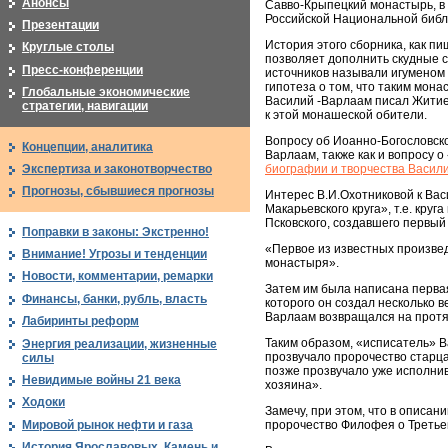
Анонсы
Савво-Крыпецкий монастырь, в
Российской Национальной библиот
Презентации
История этого сборника, как п
Круглые столы
позволяет дополнить скудные с
Пресс-конференции
источников называли игуменом 
гипотеза о том, что таким мон
Глобальные экономические
Василий -Варлаам писал Житие
стратегии, навигации
к этой монашеской обители.
Вопросу об Иоанно-Богословско
Концепции, аналитика
Варлаам, также как и вопросу 
биографии и творчества Васили
Экспертиза и законотворчество
Прогнозы, сбывшиеся прогнозы
Интерес В.И.Охотниковой к Вас
Макарьевского круга», т.е. кру
Псковского, создавшего первый 
Поправки в законы: Экстренно!
«Первое из известных произве
Внимание! Угрозы и тенденции
монастыря».
Новости, комментарии, ремарки
Затем им была написана первая
Финансы, банки, рубль, власть
которого он создал несколько в
Варлаам возвращался на протя
Лабиринты реформ
Таким образом, «исписатель» В
Энергия реализации, жизненные
прозвучало пророчество старц
силы
позже прозвучало уже исполнив
Невидимые войны 21 века
хозяина».
Ходоки
Замечу, при этом, что в описа
пророчество Филофея о Третьем 
Мировой рынок нефти и газа
История Ярославовых. Камень и