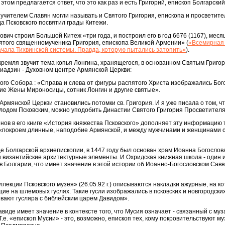
этом предлагается ответ, что это как раз и есть Григорий, епископ Болгарский
о учителем Славян могли называть и Святого Григория, епископа и просветит
а Псковского посвятил грады Китежи.
вич строил Большой Китеж «три года, и построил его в год 6676 (1167), мес
вятого священномученика Григория, епископа Великой Армении» (
«Всемирная 
начала Тихвинской системы. Правда, которую пытались затопить»
).
кремля звучит тема копья Лонгина, хранящегося, в основанном Святым Григо
адзин - Духовном центре Армянской Церкви:
цкого Собора : «Справа и слева от фигуры распятого Христа изображались Бог
ие Жены Мироносицы, сотник Лонгин и другие святые».
рмянской Церкви cтановились потомки св. Григория. И я уже писала о том, ч
одом Псковским, можно уподобить Династии Святого Григория Просветител
ов в его книге «История княжества Псковского» дополняет эту информацию т
«покроем длинные, наподобие Армянской, и между мужчинами и женщинами 
де Болгарской архиепископии, в 1447 году был основан храм Иоанна Богослова
 византийские архитектурные элементы. И Охридская книжная школа - один 
 Болгарии, что имеет значение в этой истории об Иоанно-Богословском Савв
ллекции Псковского музея» (26.05.92 г.) описываются накладки ажурные, на к
е на шлемовых гуслях. Такие гусли изображались в псковских и новгородски
ывают гусляра с библейским царем Давидом».
авиде имеет значение в контексте того, что Мусия означает - связанный с муз
.е. «епископ Мусии» - это, возможно, епископ тех, кому покровительствуют муз