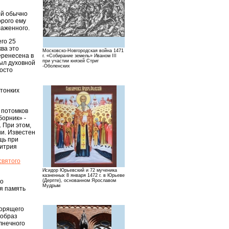
ой обычно
орого ему
лаженного.
его 25
ва это
Московско-Новгородская война 1471
еренесена в
г. «Собирание земель» Иваном III
при участии князей Стриг
был духовной
-Оболенских
росто
 тонких
 потомков
борник» -
 При этом,
ии. Известен
щь при
митрия
святого
Исидор Юрьевский и 72 мученика
казненных 8 января 1472 г. в Юрьеве
со
(Дерпте), основанном Ярославом
Мудрым
я память
ворящего
 образ
лнечного