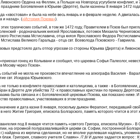
ивонского Ордена на Феллин, а Польши на Новгород усугубили конфликт, и 
 празднике Богоявления в Юрьеве (Дерпте), были казнены 8 января 1472 года
да «хвостовая» и была на небе весь январь и в феврале неделю. А двигалась 
а и назад». (
«История Пскова»
).
этих трагических событий, в том же 1472 году, Правителем в Псков был приг
ленский - родоначальник князей Ярославовых, потомок Михаила Черниговско
ского Ростислава Мстиславича, отца князя Ярославского Федора Ростиславич
 Мстислава Великого Гаральда - отца свт. Всеволода Псковского - Гавриила.
овых предстояло дать отпор угрозам со стороны Юрьева (Дерпта) и Ливонск
а «приехал гонец из Колывани и сообщил, что царевна Софья Палеолог, невес
в Москву через Псков».
 событий не могла не произвести впечатление на агиографа Василия - Вара
тие свт. Исидора Юрьевского.
не только в конфликте православия и католицизма, а также - в Богоявлении, 
ран в Дерпте для убийства 72 -х православных христиан по приказу Дерптско
аама была связана и с Богоявленской церковью Пскова, как показано ниже. И
йство православных, участвовавших в этом празднике.
начение и дата казни 8 января, поскольку дьякон Ферапонт, передавший сво
 него Житие Григория, епископа Болгарского, память которого чтится в этот ж
ангелия под 8 января чтится память «святого Григора, епископа Мусии».- В 
пии, на огромной полуразвалившейся церкви св. Софии, построенной Болгар
 г.) найдена из кирпича сделанная, но не вполне уцелевшая надпись, упомин
блаж. Григория, славного учителя Славян». /7,8/ И далее задается вопрос : К