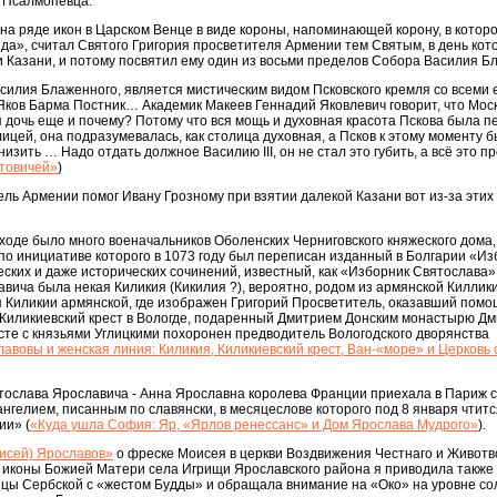
а Псалмопевца.
а ряде икон в Царском Венце в виде короны, напоминающей корону, в котор
а», считал Святого Григория просветителя Армении тем Святым, в день кот
и Казани, и потому посвятил ему один из восьми пределов Собора Василия Б
асилия Блаженного, является мистическим видом Псковского кремля со всеми 
 Яков Барма Постник… Академик Макеев Геннадий Яковлевич говорит, что Моск
я дочь еще и почему? Потому что вся мощь и духовная красота Пскова была п
лицей, она подразумевалась, как столица духовная, а Псков к этому моменту 
изить … Надо отдать должное Василию III, он не стал это губить, а всё это п
товичей»
)
ль Армении помог Ивану Грозному при взятии далекой Казани вот из-за этих
оходе было много военачальников Оболенских Черниговского княжеского дома,
по инициативе которого в 1073 году был переписан изданный в Болгарии «Из
ских и даже исторических сочинений, известный, как «Изборник Святослава».
вича была некая Киликия (Кикилия ?), вероятно, родом из армянской Киллик
 Киликии армянской, где изображен Григорий Просветитель, оказавший помо
е Киликиевский крест в Вологде, подаренный Дмитрием Донским монастырю Д
есте с князьями Углицкими похоронен предводитель Вологодского дворянства
авовы и женская линия: Киликия, Киликиевский крест, Ван-«море» и Церковь 
ятослава Ярославича - Анна Ярославна королева Франции приехала в Париж 
елием, писанным по славянски, в месяцеслове которого под 8 января чтитс
ии» (
«Куда ушла София: Яр, «Ярлов ренессанс» и Дом Ярослава Мудрого»
).
исей) Ярославов»
о фреске Моисея в церкви Воздвижения Честнаго и Живот
 иконы Божией Матери села Игрищи Ярославского района я приводила также
ы Сербской с «жестом Будды» и обращала внимание на «Око» на уровне со