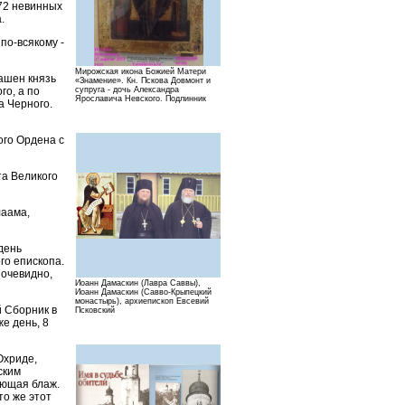
72 невинных
.
по-всякому -
Мирожская икона Божией Матери
лашен князь
«Знамение». Кн. Пскова Довмонт и
го, а по
супруга - дочь Александра
Ярославича Невского. Подлинник
а Черного.
ого Ордена с
та Великого
лаама,
день
го епископа.
 очевидно,
Иоанн Дамаскин (Лавра Саввы),
Иоанн Дамаскин (Савво-Крыпецкий
монастырь), архиепископ Евсевий
й Сборник в
Псковский
е день, 8
Охриде,
ским
ающая блаж.
то же этот