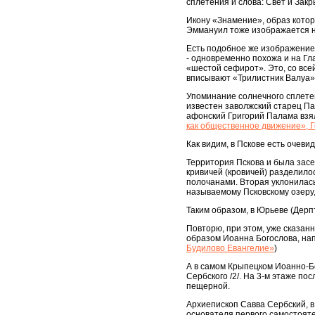
сплетения и слова: Свет и Зак
Икону «Знамение», образ котор
Эммануил тоже изображается н
Есть подобное же изображение 
- одновременно похожа и на Гл
«шестой сефирот». Это, со все
вписывают «Трилистник Валуа»,
Упоминание солнечного сплетен
известен заволжский старец П
афонский Григорий Палама взял
как общественное движение», 
Как видим, в Пскове есть очев
Территория Пскова и была зас
кривичей (кровичей) разделилос
полочанами. Вторая уклонилась
называемому Псковскому озеру, 
Таким образом, в Юрьеве (Дерп
Повторю, при этом, уже сказан
образом Иоанна Богослова, нап
Будилово Евангелие»
)
А в самом Крыпецком Иоанно-Б
Сербского /2/. На 3-м этаже п
пещерной.
Архиепископ Савва Сербский, в
основателя первого самостояте