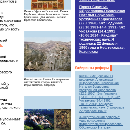
1960 в Нефтекамске
хранится в
Проект Счастье.
©Ярославова-Оболенская
Икона «Ефросин Псковский, Савва
 и
Сербский, Иоанн Богослов и Савва
Наталья Борисовна,
яде
Крыпецкий». Два клейма - о князе
урожденная Ярославова
Ярославе Оболенском
ла высказана
(22.2.1960). Экс Годунина
ого, что
(23.10.1981-14.4. 1991). Экс
ую близость
Чистякова (14.4.1991
-10.06.2014). Кандидат
технических наук. Я
илий -
родилась 22 февраля
мы
1960 года в Нефтекамске,
Краснокам
елей
ородского и
Лабиринты реформ
овского
Князь В.Мещерский: О
реформах Александра II.
Лавра Святого Саввы Освещенного,
настоятелем которой является
©Ярославова-Оболенская
ний, у
Иерусалимский патриарх
Наталья Борисовна,
силий-
урожденная Ярославова
(22.2.1960). Экс Годунина
(23.10.1981-14.4. 1991). Экс
куда
Чистякова (14.4.1991
 откуда
-10.06.2014). Кандидат
 как плохого
технических наук. Я родилась
22 февраля 1960 г
«Энергетическая реформа:
не упоминает
удар по кошельку
/5/.
потребителя?»©Ярославова-
Оболенская Наталья