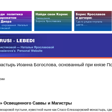
EDI
ковой — Натальи Ярославовой
vova’s Personal Website
астырь Иоанна Богослова, основанный при князе П
ова
» Освещенного Саввы и Магистры
лизаровой пустыни, известной ныне как Спасо-Елеазаровский монастырь, сде