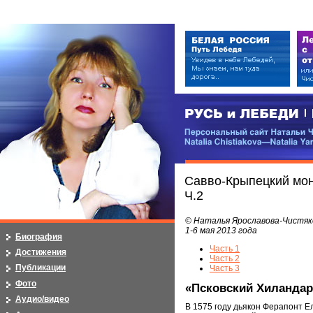
РУСЬ и ЛЕБЕДИ | RUSI — LEB
Персональный сайт Натальи Чистя
Natalia Chistiakova—Natalia Yarosla
Савво-Крыпецкий мон
Ч.2
© Наталья Ярославова-Чистяк
1-6 мая 2013 года
Биография
Часть 1
Достижения
Часть 2
Публикации
Часть 3
Фото
«Псковский Хиландар
Аудио/видео
В 1575 году дьякон Ферапонт Е