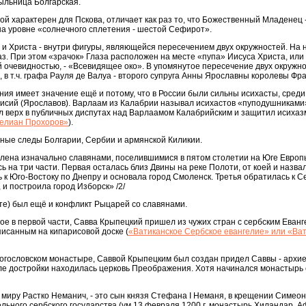
рыльница Болгарская.
ой характерен для Пскова, отличает как раз то, что Божественный Младенец 
а уровне «солнечного сплетения - шестой Сефирот».
и Христа - внутри фигуры, являющейся пересечением двух окружностей. На 
аз. При этом «зрачок» Глаза расположен на месте «пупа» Иисуса Христа, или
й очевидностью, - «Всевидящее око». В упомянутое пересечение двух окружно
 в т.ч. графа Рауля де Валуа - второго супруга Анны Ярославны королевы Фр
ия имеет значение ещё и потому, что в России были сильны исихасты, среди
аисий (Ярославов). Варлаам из Калабрии называл исихастов «пуподушниками
 верх в публичных диспутах над Варлаамом Калабрийским и защитил исихазм
Гелиан Прохоров»
).
идные следы Болгарии, Сербии и армянской Киликии.
елена изначально славянами, поселившимися в пятом столетии на Юге Евро
ь на три части. Первая осталась близ Двины на реке Полоти, от коей и назва
 к Юго-Востоку по Днепру и основала город Смоленск. Третья обратилась к Се
и построила город Изборск» /2/
те) был ещё и конфликт Рыцарей со славянами.
ное в первой части, Савва Крыпецкий пришел из чужих стран с сербским Еван
исанным на кипарисовой доске (
«Ватиканское Сербское евангелие» или «Ва
огословском монастыре, Саввой Крыпецким был создан придел Саввы - архи
осле достройки находилась церковь Преображения. Хотя начинался монастырь 
 миру Растко Неманич, - это сын князя Стефана I Неманя, в крещении Симеон
льного сербского государства (ум.13 февраля 1200 г, монастырь Хиландар, А