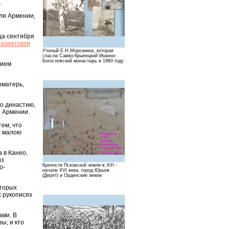
.
еля Армении,
яца сентября
азиатская
Ученый Е.Н.Морозкина, которая
спасла Савво-Крыпецкий Иоанно-
Богословский монастырь в 1960 году
рием
оматерь,
то династию,
я Армении.
ем, что
с малою
 в Канео,
из
Крепости Псковской земли в XIII -
о-
начале XVI века, город Юрьев
(Дерпт) и Орденские земли
оторых
х рукописях
ами. В
ы, и кто