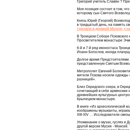
Григорий учитель Славян ? При 
Моя позиция состоит в том, чт
которому сын Святого Всеволод
Князь Юрий (Георгий) Всеволодо
в тридцатый день, на память с
торговля в древней Мологе, у 
В Троицком Соборе Псковского 
Просветителем монастыре Эчми
6-й и 7-й ряд иконостаса Трои
Иоанн Богослов, иногда плачущ
Долгое время Предстоятелями А
представленную Святым Всевол
Митрополит Евгений Болховитин
жители Пскова носили одежды 
разницей».
Близ Охридского озера, в Охри
сочетающий в себе армянские и
древнейших культурных центров
Крыпецком монастыре.
В книге «Из археологической ко
изображены музыканты, играющи
XIII-XIV … Исследователи связ
Упоминание о музах, гуслях и Д
другой версии Мусия - Моисей. Т