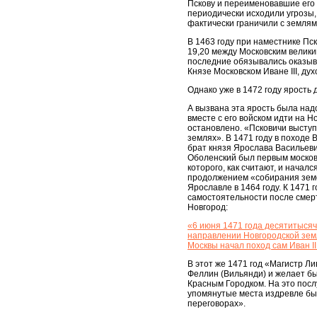
Пскову и переименовавшие его 
периодически исходили угрозы,
фактически граничили с землями
В 1463 году при наместнике Пс
19,20 между Московским велики
последние обязывались оказыва
Князе Московском Иване III, ду
Однако уже в 1472 году ярость
А вызвана эта ярость была надо
вместе с его войском идти на 
остановлено. «Псковичи выступ
землях». В 1471 году в походе
брат князя Ярослава Васильеви
Оболенский был первым московс
которого, как считают, и начал
продолжением «собирания земел
Ярославле в 1464 году. К 1471 
самостоятельности после смер
Новгород:
«6 июня 1471 года десятитысяч
направлении Новгородской земл
Москвы начал поход сам Иван II
В этот же 1471 год «Магистр Ли
Феллин (Вильянди) и желает быт
Красным Городком. На это послу
упомянутые места издревле был
переговорах».