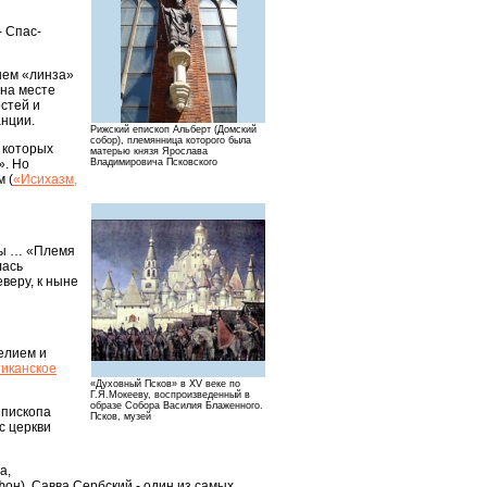
- Спас-
нем «линза»
 на месте
стей и
анции.
Рижский епископ Альберт (Домский
собор), племянница которого была
 которых
матерью князя Ярослава
». Но
Владимировича Псковского
 (
«Исихазм,
пы … «Племя
лась
веру, к ныне
гелием и
тиканское
«Духовный Псков» в XV веке по
Г.Я.Мокееву, воспроизведенный в
образе Собора Василия Блаженного.
епископа
Псков, музей
с церкви
а,
фон). Савва Сербский - один из самых