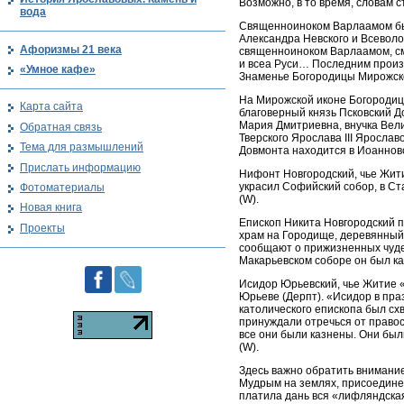
Возможно, в то время, словам с
вода
Священноиноком Варлаамом был
Александра Невского и Всеволо
Афоризмы 21 века
священноиноком Варлаамом, см
и всеа Руси… Последним произ
«Умное кафе»
Знаменье Богородицы Мирожской
На Мирожской иконе Богородица
Карта сайта
благоверный князь Псковский До
Мария Дмитриевна, внучка Вели
Обратная связь
Тверского Ярослава III Ярослав
Тема для размышлений
Довмонта находится в Иоаннов
Прислать информацию
Нифонт Новгородский, чье Жити
украсил Софийский собор, в Ст
Фотоматериалы
(W).
Новая книга
Епископ Никита Новгородский 
Проекты
храм на Городище, деревянный
сообщают о прижизненных чудес
Макарьевском соборе он был к
Исидор Юрьевский, чье Житие «
Юрьеве (Дерпт). «Исидор в пра
католического епископа был сх
принуждали отречься от правос
все они были казнены. Они был
(W).
Здесь важно обратить внимание
Мудрым на землях, присоединен
платила дань вся «лифляндская