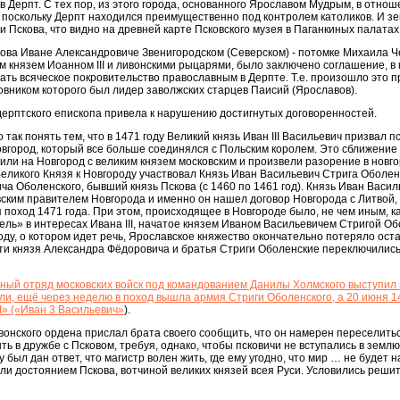
в Дерпт. С тех пор, из этого города, основанного Ярославом Мудрым, в отно
 поскольку Дерпт находился преимущественно под контролем католиков. И з
 Пскова, что видно на древней карте Псковского музея в Паганкиных палатах
кова Иване Александровиче Звенигородском (Северском) - потомке Михаила Ч
м князем Иоанном III и ливонскими рыцарями, было заключено соглашение, в
ть всяческое покровительство православным в Дерпте. Т.е. произошло это 
ховником которого был лидер заволжских старцев Паисий (Ярославов).
 дерптского епископа привела к нарушению достигнутых договоренностей.
 так понять тем, что в 1471 году Великий князь Иван III Васильевич призвал п
Новгород, который все больше соединялся с Польским королем. Это сближение
или на Новгород с великим князем московским и произвели разорение в новг
 Великого Князя к Новгороду участвовал Князь Иван Васильевич Стрига Оболен
ча Оболенского, бывший князь Пскова (с 1460 по 1461 год). Князь Иван Васил
ким правителем Новгорода и именно он нашел договор Новгорода с Литвой, 
ся поход 1471 года. При этом, происходящее в Новгороде было, не чем иным, к
ь» в интересах Ивана III, начатое князем Иваном Васильевичем Стригой Об
году, о котором идет речь, Ярославское княжество окончательно потеряло ост
ти князя Александра Фёдоровича и братья Стриги Оболенские переключились
ный отряд московских войск под командованием Данилы Холмского выступил 
и, ещё через неделю в поход вышла армия Стриги Оболенского, а 20 июня 14
I» («Иван 3 Васильевич»
).
вонского ордена прислал брата своего сообщить, что он намерен переселитьс
ь в дружбе с Псковом, требуя, однако, чтобы псковичи не вступались в землю
 был дан ответ, что магистр волен жить, где ему угодно, что мир … не будет 
и достоянием Пскова, вотчиной великих князей всея Руси. Условились решит