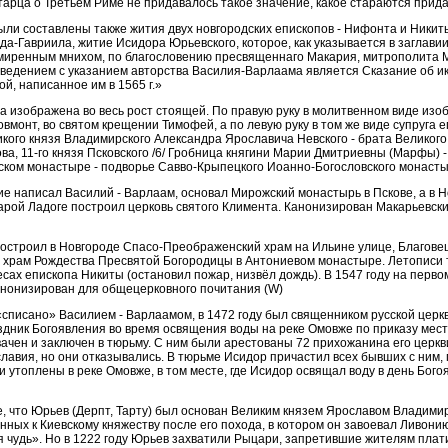
тарца о Третьем Риме не придавалось такое значение, какое стараются прида
и составлены также жития двух новгородских епископов - Нифонта и Никит
да-Гавриила, житие Исидора Юрьевского, которое, как указывается в заглавии
иренным мнихом, по благословению пресвященнаго Макария, митрополита М
ведением с указанием авторства Василия-Варлаама является Сказание об и
, написанное им в 1565 г.»
 изображена во весь рост стоящей. По правую руку в молитвенном виде изо
вмонт, во святом крещении Тимофей, а по левую руку в том же виде супруга ег
кого князя Владимирского Александра Ярославича Невского - брата Великого
ова, 11-го князя Псковского /6/ Гробница княгини Марии Дмитриевны (Марфы) -
ском монастыре - подворье Савво-Крыпецкого Иоанно-Богословского монасты
е написал Василий - Варлаам, основал Мирожский монастырь в Пскове, а в Н
арой Ладоге построил церковь святого Климента. Канонизирован Макарьевск
построил в Новгороде Спасо-Преображенский храм на Ильине улице, Благов
 храм Рождества Пресвятой Богородицы в Антониевом монастыре. Летописи 
ах епископа Никиты (остановил пожар, низвёл дождь). В 1547 году на перво
анонизирован для общецерковного почитания (W)
списано» Василием - Варлаамом, в 1472 году был священником русской церкви
здник Богоявления во время освящения воды на реке Омовже по приказу мес
вачен и заключен в тюрьму. С ним были арестованы 72 прихожанина его церкв
лавия, но они отказывались. В тюрьме Исидор причастил всех бывших с ним, 
и утоплены в реке Омовже, в том месте, где Исидор освящал воду в день Бог
, что Юрьев (Дерпт, Тарту) был основан Великим князем Ярославом Владими
ных к Киевскому княжеству после его похода, в котором он завоевал Ливонию
 чудь». Но в 1222 году Юрьев захватили Рыцари, запретившие жителям плат