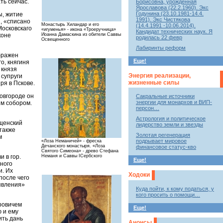
ть сейчас.
Борисовна, урожденная
Ярославова (22.2.1960). Экс
Годунина (23.10.1981-14.4.
ы, житие
1991). Экс Чистякова
, «списано
Монастырь Хиландар и его
(14.4.1991 -10.06.2014).
осковскаго
«игуменья» - икона «Троеручница»
Кандидат технических наук. Я
коне
Иоанна Дамаскина из обители Саввы
родилась 22 февр
Освещенного
Лабиринты реформ
бражен
Еще!
о, княгиня
 князя
Энергия реализации,
 супруги
жизненные силы
ря в Пскове.
овгороде он
Сакральные источники
энергии для монархов и ВИП-
им собором.
персон…
Астрология и политическое
ещенский
лидерство земли и звезды
также
Золотая регенерация
м
подрывает мировое
«Лоза Неманичей» - фреска
Дечанского монастыря. «Лоза
финансовое статус-кво
Святого Симеона» - древо Стефана
 в гор.
Неманя и Саввы IСербского
Еще!
тного
и. Их
Ходоки
после чего
оявления»
Куда пойти, к кому податься, у
кого просить о помощи…
ровичем
Еще!
 и ему
ить дань
Анонсы