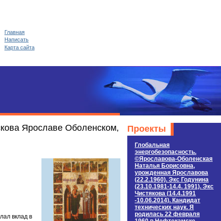
Главная
Написать
Карта сайта
скова Ярославе Оболенском,
Проекты
Глобальная
энергобезопасность.
©Ярославова-Оболенская
Наталья Борисовна,
урожденная Ярославова
(22.2.1960). Экс Годунина
(23.10.1981-14.4. 1991). Экс
Чистякова (14.4.1991
-10.06.2014). Кандидат
технических наук. Я
родилась 22 февраля
лал вклад в