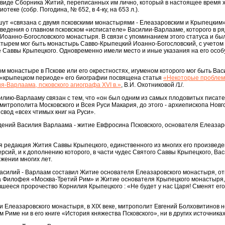
 виде Сборника Житий, переписанных им лично, который в настоящее время 
еке (собр. Погодина, № 652, в 4-ку, на 653 л.).
ишут «связана с двумя псковскими монастырями - Елеазаровским и Крыпецким»
ведения о главном псковском «исписателе» Василии-Варлааме, которого в р
Иоанно-Богословского монастыря. В связи с упоминанием этого статуса и бы
астырем мог быть монастырь Савво-Крыпецкий Иоанно-Богословский, с учетом т
 Саввы Крыпецкого. Одновременно имели место и иные указания на его особ
м монастыре в Пскове или его окрестностях, игуменом которого мог быть Вас
о «крыпецком периоде» его биографии посвящена статья
«Некоторые пробле
я-Варлаама, псковского агиографа XVI в.»
, В.И. Охотниковой /1/.
илию-Варлааму связан с тем, что «он был одним из самых плодовитых писат
га митрополита Московского и Всея Руси Макария, до этого - архиепископа Новг
свод «всех чтимых книг на Руси».
дений Василия Варлаама - житие Евфросина Псковского, основателя Елеазар
 редакция Жития Саввы Крыпецкого, единственного из многих его произведе
ерсий, и к дополнению которого, в части чудес Святого Саввы Крыпецкого, Ва
жении многих лет.
асилий - Варлаам составил Житие основателя Елеазаровского монастыря, от
а Филофея «Москва-Третий Рим» и Житие основателя Крыпецкого монастыря,
шееся пророчество Корнилия Крыпецкого : «Не будет у нас Царя! Сменят его,
нии Елеазаровского монастыря, в XIX веке, митрополит Евгений Болховитинов 
Риме ни в его книге «История княжества Псковского», ни в других источниках 