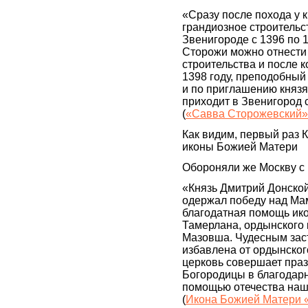
«Сразу после похода у 
грандиозное строительс
Звенигороде с 1396 по 
Сторожи можно отнести 
строительства и после 
1398 году, преподобный
и по приглашению князя
приходит в Звенигород
(
«Савва Сторожевский»
Как видим, первый раз 
иконы Божией Матери
Обороняли же Москву с
«Князь Дмитрий Донско
одержал победу над Мам
благодатная помощь ико
Тамерлана, ордынского 
Мазовша. Чудесным зас
избавлена от ордынского
церковь совершает пра
Богородицы в благодарн
помощью отечества наше
(
Икона Божией Матери 