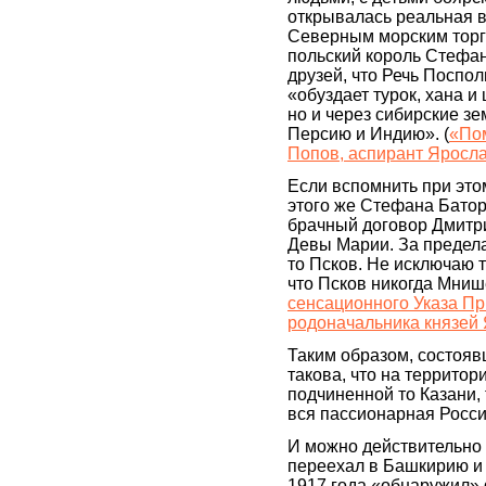
открывалась реальная 
Северным морским торг
польский король Стефан
друзей, что Речь Поспол
«обуздает турок, хана 
но и через сибирские зе
Персию и Индию». (
«Пом
Попов, аспирант Яросла
Если вспомнить при это
этого же Стефана Батори
брачный договор Дмитр
Девы Марии. За предела
то Псков. Не исключаю т
что Псков никогда Мнише
сенсационного Указа Пр
родоначальника князей
Таким образом, состояв
такова, что на террито
подчиненной то Казани, 
вся пассионарная Росси
И можно действительно 
переехал в Башкирию и 
1917 года «обнаружил»