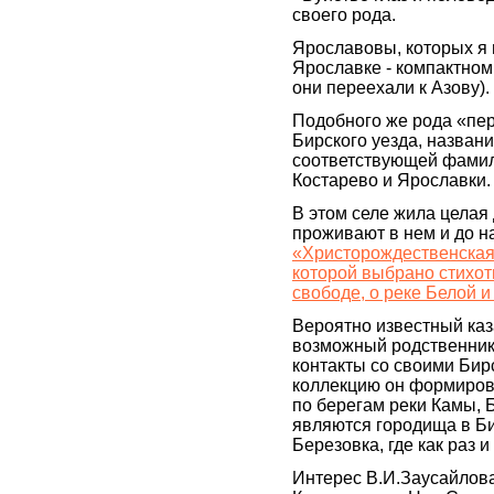
своего рода.
Ярославовы, которых я
Ярославке - компактно
они переехали к Азову).
Подобного же рода «пе
Бирского уезда, названи
соответствующей фамил
Костарево и Ярославки.
В этом селе жила целая
проживают в нем и до на
«Христорождественская 
которой выбрано стихо
свободе, о реке Белой 
Вероятно известный каз
возможный родственник
контакты со своими Би
коллекцию он формиров
по берегам реки Камы, 
являются городища в Би
Березовка, где как раз 
Интерес В.И.Заусайлова