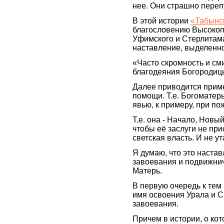
нее. Они страшно переп
В этой истории
«Табынс
благословению Высоко
Уфимского и Стерлитама
наставление, выделенн
«Часто скромность и см
благодеяния Богородицы
Далее приводится приме
помощи. Т.е. Богоматерь
явью, к примеру, при по
Т.е. она - Начало, Новы
чтобы её заслуги не прис
светская власть. И не у
Я думаю, что это наста
завоевания и подвижни
Матерь.
В первую очередь к тем 
имя освоения Урала и С
завоевания.
Причем в истории, о ко