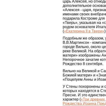
царь Алексей, но отнюд
дополнительное основани
«Алексея - царя, призна
именами своих внебрачн
подарила Костроме для
«Тверь», указывая на «
родом основателя Ипат
(
«Екатерина II в Твери»
)
Подобным же образом, 
В.В.Мартинсон - компан
городе Вильно, около ц
реке Великой. На обра
матери» изображены Ан
Непорочное зачатие кот
Рождество 8 сентября.
Вильно на Великой и С
Божией матери» и «Зн
«Поцелуем Анны и Иоак
У Стены похоронены и 
которых находятся в Ст
Пресне. И это единстве
характер (
«Три древних
Рождества Иоанна Пред