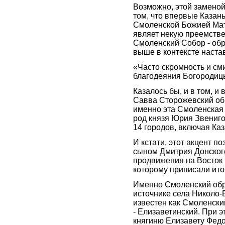
Возможно, этой заменой
том, что впервые Казань
Смоленской Божией Мате
являет некую преемствен
Смоленский Собор - обр
выше в контексте наста
«Часто скромность и см
благодеяния Богородицы
Казалось бы, и в том, и
Савва Сторожевский обр
именно эта Смоленская
род князя Юрия Звенигор
14 городов, включая Ка
И кстати, этот акцент п
сыном Дмитрия Донского
продвижения на Восток 
которому приписали ито
Именно Смоленский обр
источнике села Николо-Б
известен как Смоленски
- Елизаветинский. При э
княгиню Елизавету Федо