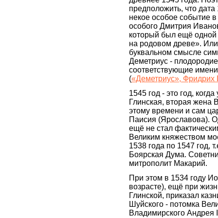
предположить, что дата 
некое особое событие в 
особого Дмитрия Ивано
который был ещё одной
на родовом древе». Или,
буквальном смысле сим
Деметриус - плодородие
соответствующие имени
(
«Деметриус», Фридрих
1545 год - это год, когд
Глинская, вторая жена Ва
этому времени и сам цар
Паисия (Ярославова). 
ещё не стал фактически
Великим княжеством мос
1538 года по 1547 год, т
Боярская Дума. Советн
митрополит Макарий.
При этом в 1534 году И
возрасте), ещё при жиз
Глинской, приказал казн
Шуйского - потомка Вели
Владимирского Андрея I