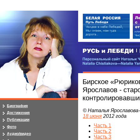
РУСЬ и ЛЕБЕДИ | RUSI — LEB
Персональный сайт Натальи Чистя
Natalia Chistiakova—Natalia Yarosla
Бирское «Рюрико
Ярославов - старо
контролировавший
Биография
© Наталья Ярославова
Достижения
18 июня
2012 года
Публикации
Часть 1
Фото
Часть 2
Аудио/видео
Часть 3