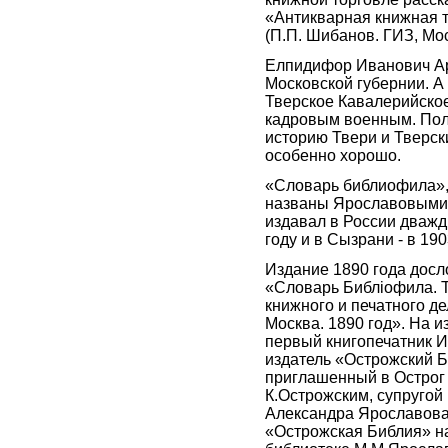
«Антикварная книжная т
(П.П. Шибанов. ГИЗ, Мос
Елпидифор Иванович Ар
Московской губернии. А 
Тверское Кавалерийское
кадровым военным. Пол
историю Твери и Тверск
особенно хорошо.
«Словарь библиофила», 
названы Ярославовыми,
издавал в России дважды
году и в Сызрани - в 190
Издание 1890 года дос
«Словарь Библiофила. Т
книжного и печатного де
Москва. 1890 год». На 
первый книгопечатник И
издатель «Острожский Б
приглашенный в Острог
К.Острожским, супругой
Александра Ярославова
«Острожская Библия» н