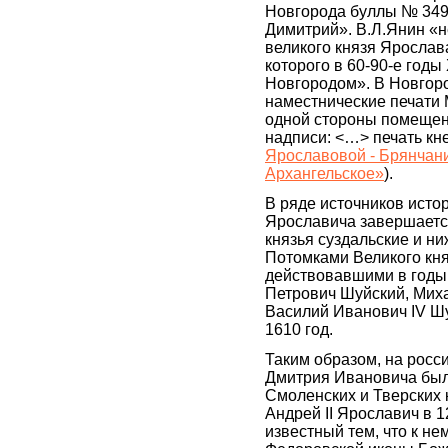
Новгорода буллы № 349, 
Димитрий». В.Л.Янин «н
великого князя Ярослав
которого в 60-90-е годы
Новгородом». В Новгор
наместнические печати 
одной стороны помещен
надписи: <…> печать кн
Ярославовой - Брянчани
Архангельское»
).
В ряде источников истор
Ярославича завершается
князья суздальские и н
Потомками Великого кня
действовавшими в годы
Петрович Шуйский, Мих
Василий Иванович IV Шу
1610 год.
Таким образом, на росс
Дмитрия Ивановича был
Смоленских и Тверских к
Андрей II Ярославич в 1
известный тем, что к н