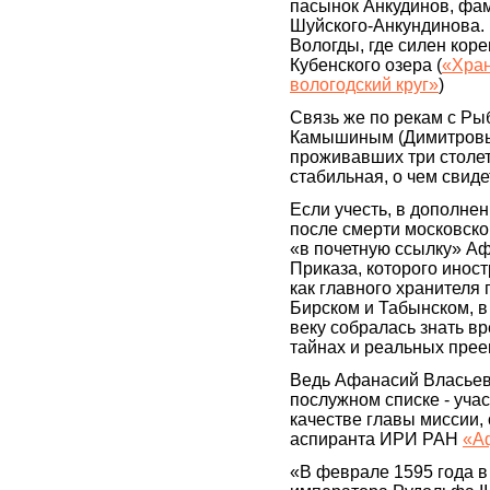
пасынок Анкудинов, фам
Шуйского-Анкундинова. 
Вологды, где силен кор
Кубенского озера (
«Хран
вологодский круг»
)
Связь же по рекам с Ры
Камышиным (Димитровым
проживавших три столет
стабильная, о чем свид
Если учесть, в дополнен
после смерти московск
«в почетную ссылку» Аф
Приказа, которого ино
как главного хранителя п
Бирском и Табынском, в
веку собралась знать в
тайнах и реальных преем
Ведь Афанасий Власьев
послужном списке - участ
качестве главы миссии, 
аспиранта ИРИ РАН
«А
«В феврале 1595 года в