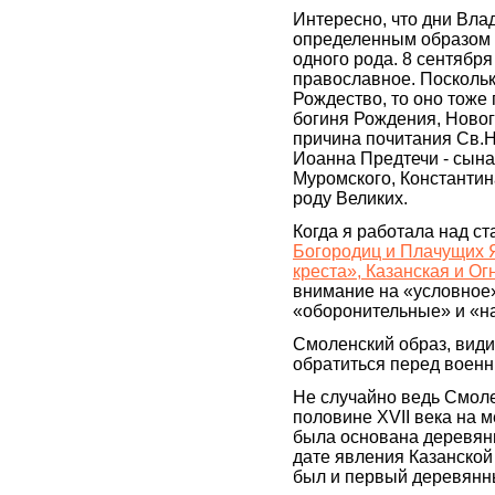
Интересно, что дни Вл
определенным образом 
одного рода. 8 сентябр
православное. Поскольк
Рождество, то оно тоже п
богиня Рождения, Новогод
причина почитания Св.Н
Иоанна Предтечи - сына
Муромского, Константин
роду Великих.
Когда я работала над с
Богородиц и Плачущих 
креста», Казанская и О
внимание на «условное
«оборонительные» и «н
Смоленский образ, видим
обратиться перед воен
Не случайно ведь Смоле
половине XVII века на 
была основана деревянн
дате явления Казанской
был и первый деревянн