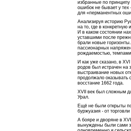
избранные по принципу 
ошибок не бывает у тех 
для «перманентных оши
Анализируя историю Ру
на то, где в конкретную
И в каком состоянии нах
уставшими после прежн
брали новые горизонты.
пассионарных напряжени
рождаемостью, темпами
И как уже сказано, в XV
родов был истрачен на 
выстраивание новых от
продолжало оказывать с
восстание 1662 года.
XVII век был сложным д
Урал.
Ещё не были открыты п
буржуазия - от торговли
А бояре и дворяне в XVI
вынуждены были сами з
одновременно и сельск