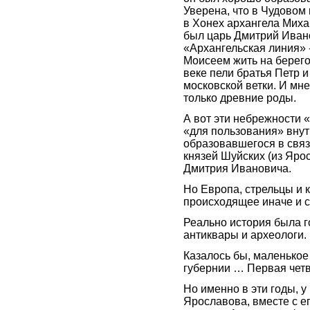
Уверена, что в Чудовом
в Хонех архангела Миха
был царь Дмитрий Ивано
«Архангельская линия» 
Моисеем жить на берего
веке пели братья Петр 
московской ветки. И мне
только древние роды.
А вот эти небрежности 
«для пользования» внут
образовавшегося в свя
князей Шуйских (из Ярос
Дмитрия Ивановича.
Но Европа, стрельцы и 
происходящее иначе и с
Реально история была г
антиквары и археологи.
Казалось бы, маленькое
губернии … Первая чет
Но именно в эти годы, 
Ярославова, вместе с е