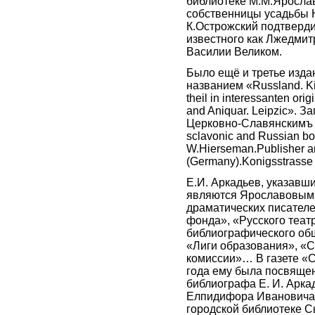
библиотеке М.М.Яросла
собственницы усадьбы 
К.Острожский подтверди
известного как Лжедмит
Василии Великом.
Было ещё и третье изда
названием «Russland. Ki
theil in interessanten or
and Aniquar. Leipzic». З
Церковно-Славянскимъ 
sclavonic and Russian book
W.Hierseman.Publisher and
(Germany).Konigsstrasse
Е.И. Аркадьев, указавши
являются Ярославовыми
драматических писателе
фонда», «Русского теат
библиографического общ
«Лиги образования», «С
комиссии»… В газете «С
года ему была посвяще
библиографа Е. И. Арка
Елпидифора Ивановича
городской библиотеке С