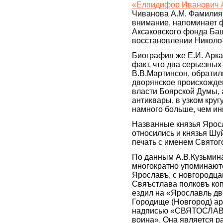
«Елпидифор Иванович Ар
Чиванова А.М. Фамилия 
внимание, напоминает 
Аксаковского фонда Ба
восстановлении Николо-
Биография же Е.И. Арка
факт, что два серьезных
В.В.Мартинсон, обрати
дворянское происхожде
власти Боярской Думы, 
антиквары, в узком круг
намного больше, чем ин
Названные князья Ярос
относились и князья Шу
печать с именем Святог
По данным А.В.Кузьмина
многократно упоминаются
Ярославъ, с новгородца
Свяъстлава полковъ коп
ездил на «Ярославль дв
Городище (Новгород) ар
надписью «СВЯТОСЛАВЛ
воина». Она является р