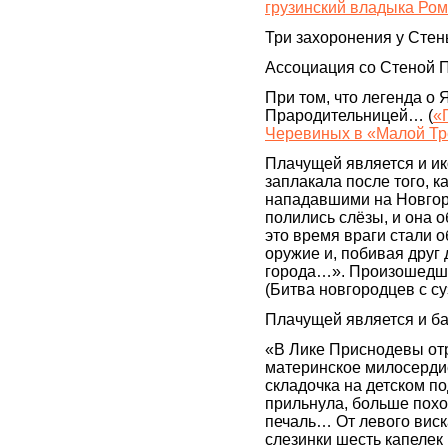
грузинский владыка Ром
Три захоронения у Сте
Ассоциация со Стеной
При том, что легенда о
Прародительницей… (
«
Черевиных в «Малой Тр
Плачущей является и и
заплакала после того, к
нападавшими на Новгоро
полились слёзы, и она о
это время враги стали
оружие и, побивая друг 
города…». Произошедше
(Битва новгородцев с с
Плачущей является и б
«В Лике Приснодевы отр
материнское милосердие
складочка на детском по
прильнула, больше похож
печаль… От левого виск
слезинки шесть капелек