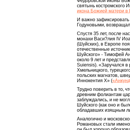
Федоровской иконы Бож
святынь костромского И
икона Божией матери в
И важно зафиксировать т
Годуновыми, возвращали
Спустя 35 лет, после н
монахи Васи?лия IV Ио
(Шуйских), в Европе по
отечественные источник
Шуйского» - Тимофей Ан
около 9 лет и представл
Suiensis). «Заручался 
Хмельницкого, турецког
польских магнатов, шве
Иннокентия X» (
«Анкун
Трудно поверить в то, 
древним фолиантам цар
заблуждались, и не мог
Шуйского (как оно и был
обладавших изящным л
Аналогично и московско
Романовых стали именов
он был хорошо образова