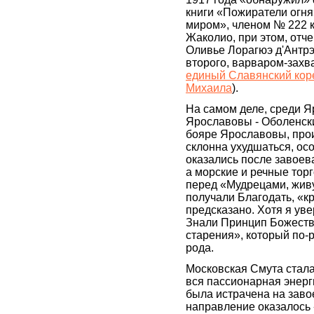
книги «Пожиратели огн
миром», членом № 222 
Жаколио, при этом, отч
Оливье Лорагюэ д'Антр
второго, варваром-захв
единый Славянский коре
Михаила
).
На самом деле, среди Я
Ярославовы - Оболенски
бояре Ярославовы, про
склонна ухудшаться, осо
оказались после завоев
а морские и речные тор
перед «Мудрецами, живу
получали Благодать, «к
предсказано. Хотя я уве
Знали Принцип Божеств
старения», который по-
рода.
Московская Смута стала
вся пассионарная энерг
была истрачена на заво
направление оказалось 