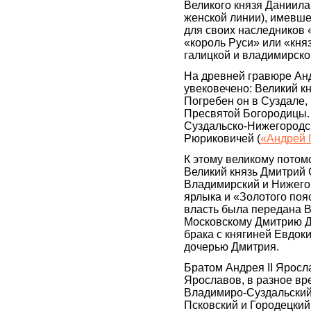
Великого князя Даниила
женской линии), имевше
для своих наследников 
«король Руси» или «княз
галицкой и владимирск
На древней гравюре Анд
увековечено: Великий кн
Погребен он в Суздале,
Пресвятой Богородицы.
Суздальско-Нижегородс
Рюриковичей (
«Андрей 
К этому великому потом
Великий князь Дмитрий 
Владимирский и Нижегор
ярлыка и «Золотого поя
власть была передана 
Московскому Дмитрию Д
брака с княгиней Евдоки
дочерью Дмитрия.
Братом Андрея II Яросла
Ярославов, в разное вр
Владимиро-Суздальский
Псковский и Городецкий.