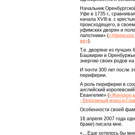
Начальник Оренбургской
Уфе в 1735 г., сравнив
начала ХVIII в. с крест
происходящего, в своем
уфимских дворян и поло
лапотники» (
«Уфимское д
вв»
).
Т.е. дворяне из лучших 
Башкирии и Оренбуржье 
энергию своих родов на
И почти 300 лет после э
периферии.
А роль периферии в сох
английский королевский
Евангелие» (
«Женское м
- Верховный жрец и Гла
Особенности своей фам
16 апреля 2007 года од
браке) писала мне.
«…Еще хотелось бы мне