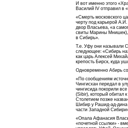
И вот именно этого «Хр
Василий IV отправил в 
«Смерть московского ц
черту под карьерой А.И
двор Власьева, «а само
свиты Марины Мнишек), 
в Сибирь».
Т.е. Уфу они называли 
следующее: «Сибирь назы
как царь Алексей Михай
крепость Бирск, куда у
Одновременно Абирь со
«По сообщениям источни
Чингисхан передал в ул
чингисида покорили все
(Sibir), который обитал 
Столетием позже назван
Шибир у Рашид-ад-дина 
части Западной Сибири»
«Опала Афанасия Влас
«почетной ссылки» - вм