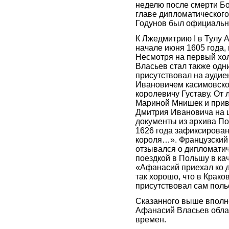
неделю после смерти Бо
главе дипломатическог
Годунов был официальн
К Лжедмитрию I в Тулу 
начале июня 1605 года,
Несмотря на первый хол
Власьев стал также одн
присутствовал на ауди
Ивановичем касимовско
королевичу Густаву. От
Мариной Мнишек и приве
Дмитрия Ивановича на 
документы из архива Пос
1626 года зафиксирован
короля…». Французский
отзывался о дипломатич
поездкой в Польшу в ка
«Афанасий приехал ко д
так хорошо, что в Крако
присутствовал сам поль
Сказанного выше вполне
Афанасий Власьев обл
времен.