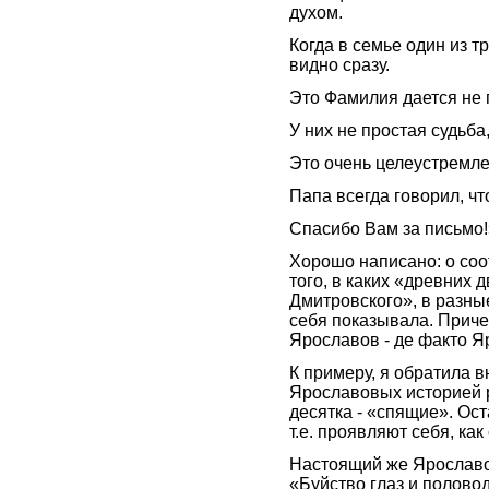
духом.
Когда в семье один из 
видно сразу.
Это Фамилия дается не п
У них не простая судьба
Это очень целеустремл
Папа всегда говорил, ч
Спасибо Вам за письмо!
Хорошо написано: о соо
того, в каких «древних
Дмитровского», в разн
себя показывала. Приче
Ярославов - де факто Я
К примеру, я обратила в
Ярославовых историей р
десятка - «спящие». Ос
т.е. проявляют себя, ка
Настоящий же Ярославо
«Буйство глаз и половод