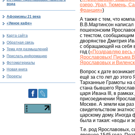
вода
озеро, Урал, Тюмень, Са
Франция»
)
Афоризмы 21 века
А также с тем, что комп
«Умное кафе»
В.В.Мартинсон написал 
пошехонским Ярославо
с текстом, сообщающим
Карта сайта
дворянстве Дмитрия Ив
Обратная связь
с обращающей на себя в
Тема для размышлений
год (
«Поздравляю весь 
Прислать информацию
Ярославовых! Письма В
Ярославовых и Виленск
Фотоматериалы
Новая книга
Вопрос к дате возникает
Проекты
ещё за сто лет до этог
Тарханные Грамоты на 
стана бывшего Ярославс
царя Ивана III, в рамка
присоединении Ярослав
Москве. А земли как раз
свидетельством знатност
царскому дому. Иногда 
была и такая: «воды и 
Т.е. род Ярославовых, с
древнее 1545 года. Поэ