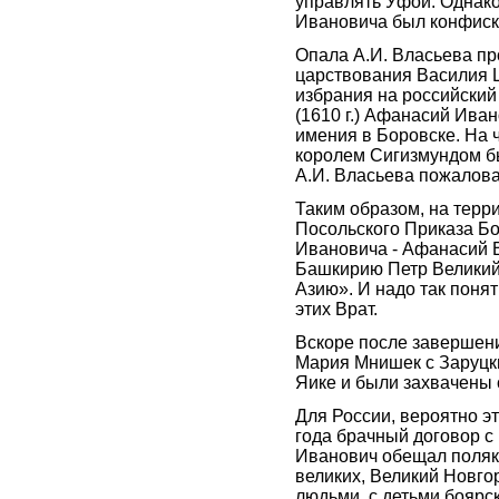
управлять Уфой. Однак
Ивановича был конфиск
Опала А.И. Власьева пр
царствования Василия 
избрания на российский
(1610 г.) Афанасий Ива
имения в Боровске. На 
королем Сигизмундом бы
А.И. Власьева пожалов
Таким образом, на тер
Посольского Приказа Бо
Ивановича - Афанасий В
Башкирию Петр Великий
Азию». И надо так понят
этих Врат.
Вскоре после завершени
Мария Мнишек с Заруцк
Яике и были захвачены 
Для России, вероятно э
года брачный договор с
Иванович обещал поляк
великих, Великий Новго
людьми, с детьми бояр