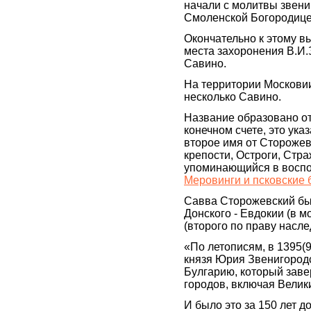
начали с молитвы звени
Смоленской Богородице
Окончательно к этому 
места захоронения В.И.
Савино.
На территории Московии
несколько Савино.
Название образовано от
конечном счете, это ук
второе имя от Сторожев
крепости, Остроги, Стра
упоминающийся в воспо
Меровинги и псковские
Савва Сторожевский бы
Донского - Евдокии (в м
(второго по праву насл
«По летописям, в 1395(
князя Юрия Звенигородс
Булгарию, который заве
городов, включая Велики
И было это за 150 лет до