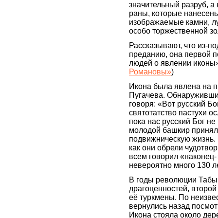
значительный разруб, а 
раны, которые нанесен
изображаемые камни, лу
особо торжественной з
Рассказывают, что из-п
преданию, она первой п
людей о явлении иконы»
Романовы»
)
Икона была явлена на п
Пугачева. Обнаружившие
говоря: «Вот русский Бо
святотатство пастухи ос
пока нас русский Бог н
молодой башкир принял
подвижническую жизнь. 
как они обрели чудотвор
всем говорил «наконец-т
невероятно много 130
В годы революции Табын
драгоценностей, второй
её туркмены. По неизве
вернулись назад посмотр
Икона стояла около дер