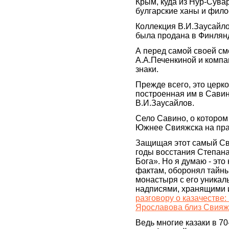
Крым, куда из Нур-Сув
булгарские ханы и фило
Коллекция В.И.Заусайло
была продана в Финлянд
А перед самой своей см
А.А.Печенкиной и компа
знаки.
Прежде всего, это церк
построенная им в Савино
В.И.Заусайлов.
Село Савино, о котором 
Южнее Свияжска на пра
Защищая этот самый Св
годы восстания Степана 
Бога». Но я думаю - это
фактам, оборонял тайны
монастыря с его уника
надписями, хранящими и
разговору о казачестве
Ярославова близ Свияж
Ведь многие казаки в 70