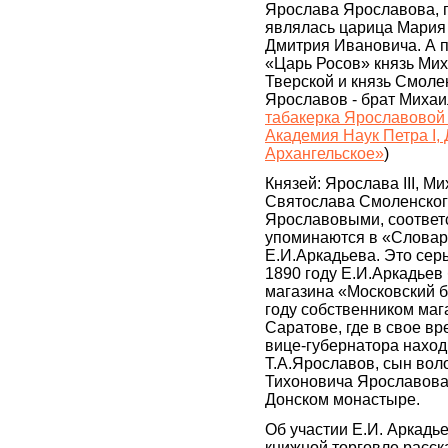
Ярослава Ярославова, 
являлась царица Мария 
Дмитрия Ивановича. А 
«Царь Росов» князь Ми
Тверской и князь Смоле
Ярославов - брат Михаи
табакерка Ярославовой 
Академия Наук Петра I,
Архангельское»
)
Князей: Ярослава III, М
Святослава Смоленског
Ярославовыми, соответс
упоминаются в «Слова
Е.И.Аркадьева. Это сер
1890 году Е.И.Аркадьев
магазина «Московский б
году собственником маг
Саратове, где в свое в
вице-губернатора наход
Т.А.Ярославов, сын вол
Тихоновича Ярославова
Донском монастыре.
Об участии Е.И. Аркадь
книжной торговле расск