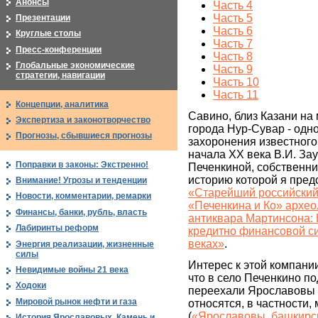
Анонсы
Часть 4
Часть 5
Презентации
Часть 6
Круглые столы
Часть 7
Пресс-конференции
Часть 8
Глобальные экономические
Часть 9
стратегии, навигации
Часть 10
Часть 11
Концепции, аналитика
Савино, близ Казани на
Экспертиза и законотворчество
города Нур-Сувар - одн
Прогнозы, сбывшиеся прогнозы
захоронения известного
начала XX века В.И. Зау
Поправки в законы: Экстренно!
Печенкиной, собственн
историю которой я пред
Внимание! Угрозы и тенденции
«Старейший российский
Новости, комментарии, ремарки
«Печенкина и Ко» архео
Финансы, банки, рубль, власть
антиквара Мартинсона: 
Лабиринты реформ
кредитно финансовой си
веках»
.
Энергия реализации, жизненные
силы
Интерес к этой компании
Невидимые войны 21 века
что в село Печенкино по
Ходоки
переехали Ярославовы т
Мировой рынок нефти и газа
относятся, в частности,
(
«Ярославовы, башкирск
История Ярославовых. Камень и